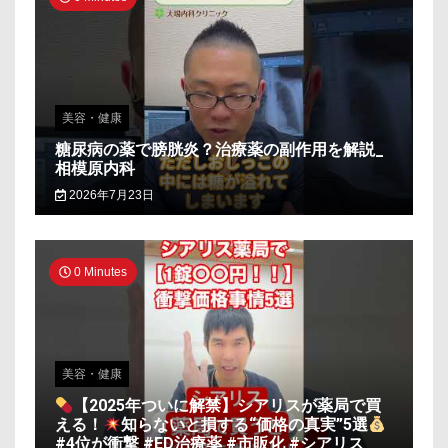
美容・健康
糖尿病の薬で膀胱炎？治療薬の副作用を解説_
相模原内科
2026年7月23日
0 Minutes
美容・健康
【2025年ついに解禁】シアリスが薬局で買
える！
知らないと損する“価格の真実”5選
#4位が衝撃 #ED治療薬 #市販化 #シアリス