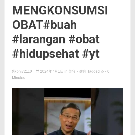
MENGKONSUMSI
OBAT#buah
#larangan #obat
#hidupsehat #yt
phi72110
2024年7月1日
in
美容・健康
Tagged
薬
- 0
Minutes