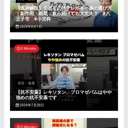
【医師解説】子どもの抗アレルギー薬の選び方
｜副作用・眠気・飲み続けても大丈夫？ #八
王子市 #小児科
2026年8月7日
0 Minutes
美容・健康
【抗不安薬】レキソタン、ブロマゼパムはやや
強めの抗不安薬です
2026年7月28日
0 Minutes