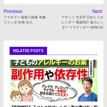
投
Previous:
Next:
稿
フマキラー 蚊取り線香 本練
アデッソ 大文字 日めくりカ
ジャンボ 50巻 缶入
レンダー 電波時計 薬カレン
ナ
ダー リマインダー MHM-01
ビ
ゲ
RELATED POSTS
ー
シ
ョ
ン