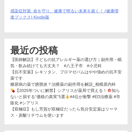
感染症対策: 命を守り、健康で明るい未来を築く！ (健康増
進ブックス) Kindle版
最近の投稿
【医師解説】子どもの抗アレルギー薬の選び方｜副作用・眠
気・飲み続けても大丈夫？ #八王子市 #小児科
【抗不安薬】レキソタン、ブロマゼパムはやや強めの抗不安
薬です
糖尿病の薬で膀胱炎？治療薬の副作用を解説_相模原内科
【2025年ついに解禁】シアリスが薬局で買える！
知ら
ないと損する“価格の真実”5選
#4位が衝撃 #ED治療薬 #市
販化 #シアリス
【双極症】もし芳賀が双極症だったら気分安定薬はリーマ
ス・炭酸リチウムを使います