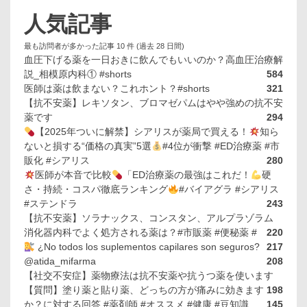
人気記事
最も訪問者が多かった記事 10 件 (過去 28 日間)
血圧下げる薬を一日おきに飲んでもいいのか？高血圧治療解
説_相模原内科① #shorts
584
医師は薬は飲まない？これホント？#shorts
321
【抗不安薬】レキソタン、ブロマゼパムはやや強めの抗不安
薬です
294
【2025年ついに解禁】シアリスが薬局で買える！
知ら
ないと損する“価格の真実”5選
#4位が衝撃 #ED治療薬 #市
販化 #シアリス
280
医師が本音で比較
「ED治療薬の最強はこれだ！
硬
さ・持続・コスパ徹底ランキング
#バイアグラ #シアリス
#ステンドラ
243
【抗不安薬】ソラナックス、コンスタン、アルプラゾラム
消化器内科でよく処方される薬は？#市販薬 #便秘薬 #
220
¿No todos los suplementos capilares son seguros?
217
@atida_mifarma
208
【社交不安症】薬物療法は抗不安薬や抗うつ薬を使います
【質問】塗り薬と貼り薬、どっちの方が痛みに効きます
198
か？に対する回答 #薬剤師 #オススメ #健康 #豆知識
145