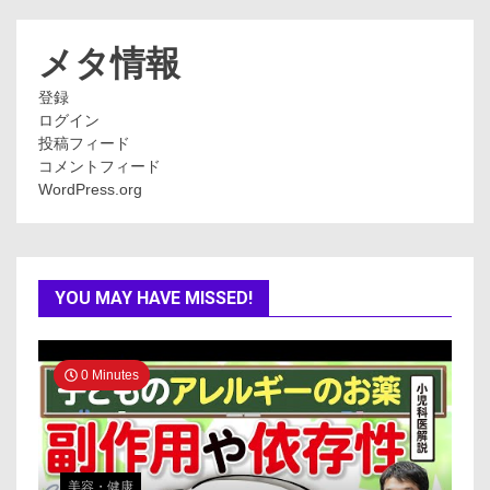
ゴ
リ
ー
メタ情報
登録
ログイン
投稿フィード
コメントフィード
WordPress.org
YOU MAY HAVE MISSED!
0 Minutes
美容・健康