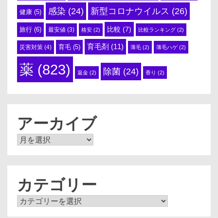
感染
(24)
新型コロナウイルス
(26)
健康
(5)
比較
(7)
旅行
(6)
最安値
(3)
格安
(2)
比較ランキング
(2)
育毛剤
(11)
育毛
(5)
災害対策
(4)
薄毛
(2)
薄毛ハゲ
(2)
薬
(823)
除菌
(24)
返金
(2)
香り
(2)
アーカイブ
ア
ー
カ
イ
ブ
カテゴリー
カ
テ