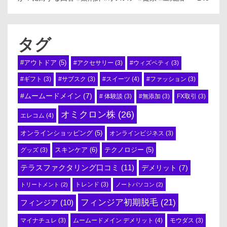
タグ
#アウトドア
(5)
#アクセサリー
(3)
#ウィズペティ
(3)
#スイーツ
(4)
#ギフト
(3)
#サブスク
(3)
#ファッション
(3)
#ムームードメイン
(7)
# 体験談
(3)
#無添加
(3)
FX取引
(3)
オミクロン株
(26)
エレコム
(4)
オンラインショッピング
(5)
オンラインビジネス
(3)
スキンケア
(6)
テクノロジー
(5)
グッズ
(3)
テラスファクタリング口コミ
(11)
デメリット
(7)
トリートメント
(2)
トレンド
(3)
ノートパソコン
(2)
フィンジア初期脱毛
(21)
フィンジア
(10)
ムームードメイン デメリット
(4)
マイナチュレ
(3)
モウダス
(3)