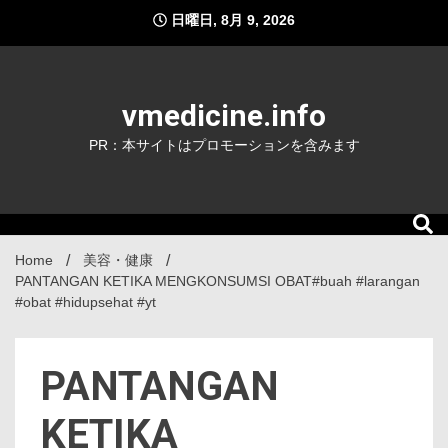
Skip
日曜日, 8月 9, 2026
to
content
vmedicine.info
PR：本サイトはプロモーションを含みます
Home
美容・健康
PANTANGAN KETIKA MENGKONSUMSI OBAT#buah #larangan
#obat #hidupsehat #yt
PANTANGAN
KETIKA