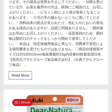
ります。その場合は使用を中止してください。・治療を受け
ている方、お薬を服用中の方は、医師にご相談の上、お召し
上がりください。・ビタミンB2により尿が黄色くなること
があります。・小児の手の届かないところに置いてくださ
い。・原料由来の斑点が見られたり、色むらやにおいの変化
がある場合がありますが、品質に問題ありません。・開封後
はお早めにお召し上がりください。・品質保持のため、開封
後は開封口のチャックをしっかり閉めて保管してくださ
い。・本品は、特定保健用食品と異なり、消費者庁長官によ
る個別審査を受けたものではありません。〇商品仕様個装サ
イズ110X180X15mm個装重量約33g内容量60粒製造国日本
【発売元アサヒグループ食品株式会社】（出典アサヒグルー
プ食品） ...
Read More
1 Minute