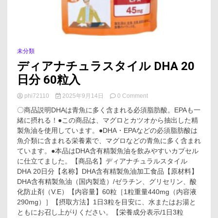
未分類
ディアナチュラスタイル DHA 20
日分 60粒入
on
phi72110
2025年9月14日
0 Comment
デ
〇商品説明DHAは青魚に多く含まれる必須脂肪酸。EPAも一
ィ
緒に摂れる！●この商品は、マグロとカツオから抽出した精
ア
製魚油を使用しています。●DHA・EPAなどの必須脂肪酸は
ナ
チ
魚介類に含まれる栄養素で、マグロなどの青魚に多く含まれ
ュ
ています。●本品はDHA含有精製魚油を飲みやすいカプセル
ラ
に仕立てました。【商品名】ディアナチュラルスタイル
ス
DHA 20日分【名称】DHA含有精製魚油加工食品【原材料】
タ
DHA含有精製魚油（国内製造）/ゼラチン、グリセリン、酸
イ
化防止剤（V.E）【内容量】60粒［1粒重量440mg（内容液
ル
DHA
290mg）］【摂取方法】1日3粒を目安に、水またはお湯と
20
ともにお召し上がりください。【栄養成分表示/1日3粒