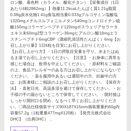
ロン酸、着色料（カラメル、酸化チタン）【栄養成分（1日
あたり6粒2862mg）】熱量11.2kcaLたんぱく質1.21g脂質
0.08g炭水化物1.41g食塩相当量0.033gグルコサミン塩酸塩
1320mgメチルスルフォニルメタン540mgコンドロイチン硫
酸150mgコラーゲンペプチド120mgボスウェリアセラータ
エキス末60mg2型コラーゲン36mgヒアルロン酸18mgエラ
スチンペプチド6mgCBP（濃縮乳清活性たんぱく）6mg【お
召し上がり量】1日6粒を目安にお召し上がりください。
【お召し上がり方】・1日の摂取目安量を守り、水またはぬ
るま湯でお召し上がりください。【注意】・お身体に異常を
感じた場合は、飲用を中止してください。・原材料をご確認
の上、食品アレルギーのある方はお召し上がりにならないで
ください。・薬を服用中あるいは通院中の方、妊娠中の方
は、お医者様にご相談の上お召し上がりください。【保存方
法】・直射日光、高温多湿を避けて保存してください。・お
子様の手の届かないところで保管してください。・開封後は
しっかり開封口を閉め、なるべく早くお召し上がりくださ
い。〇商品仕様個装サイズ90X187X15mm個装重量約60g内
容量57.2g（1粒重量477mgX120粒）【発売元株式会社
DHC】（出典DHC） ...