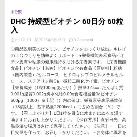
未分類
DHC 持続型ビオチン 60日分 60粒
入
on
phi72110
2025年9月16日
0 Comment
DHC
〇商品説明美のビタミン、ビオチンをゆっくり放出。キレイ
持
の土台づくりを効率よくサポート！●栄養機能表示食品ビオ
続
チン皮膚や粘膜の健康維持を助ける栄養素です。【栄養機能
型
ビ
食品】ビオチン【名称】ビオチン含有食品【原材料】粉糖
オ
（国内製造）/セルロース、ヒドロキシプロピルメチルセル
チ
ロース、ステアリン酸Ca、微粒二酸化ケイ素、ビオチン
ン
【栄養成分（1粒100mgあたり）】熱量0.4kcaLたんぱく質
60
0.001g脂質0.002g炭水化物0.09g食塩相当量0gビオチン
日
500μg（1000）※上記（）内の値は、栄養素等表示基準値
分
60
（18歳以上、基準熱量2200kcaL）に占める割合（％）で
粒
す。【召し上がり方】1日1粒を目安に水またはぬるま湯で
入
噛まずにお召し上がりください。【保存方法】直射日光、高
温多湿な場所はさけて保存してください。【注意】・一日の
目安量を守って、お召し上がりください。・お身体に異常を