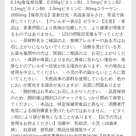
0.14g食塩相当量…0.036gビタミンB1…1.0mgビタミンB2…
ゲ
1.1mgビタミンB6…1.0mgビタミンC…80mgコラーゲン…
ン
2050mg【保存方法】直射日光・高温多湿をさけ、常温で保
60
存してください。【アレルギー表示】ゼラチン【注意】・本
日
分
品は、多量摂取により疾病が治癒したり、より健康が増進す
360
るものではありません。・1日の摂取目安量を守ってくださ
粒
い。・原材料名をご確認の上、食物アレルギーのある方はお
入
召し上がりにならないでください。・治療を受けている方、
お薬を服用中の方は、医師にご相談の上、お召し上がりくだ
さい。・体調や体質によりまれに身体に合わない場合や、発
疹などのアレルギー症状が出る場合があります。その場合は
使用を中止してください。・小児の手の届かないところに置
いてください。・天然由来の原料を使用しているため、色や
においが変化する場合がありますが、品質に問題ありませ
ん。・開封後はお早めにお召し上がりください。・品質保持
のため、開封後は開封口のチャックをしっかり閉めて保管し
てください。・本品は、特定保健用食品と異なり、消費者庁
長官による個別審査を受けたものではありません。・ビタミ
ンB2により尿が黄色くなることがあります。【以下の方は
使用をお控えください】治療中、乳幼児、小児（18歳未
満）、妊産婦、授乳婦〇商品仕様個装サイズ