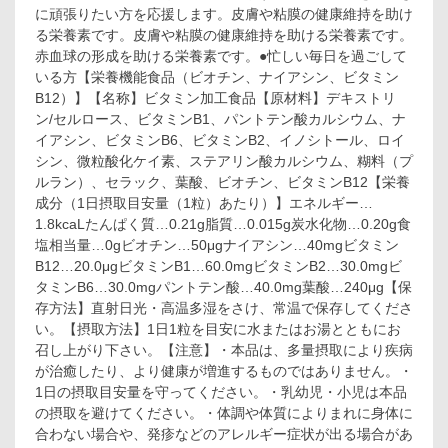
に頑張りたい方を応援します。皮膚や粘膜の健康維持を助け
ナ
チ
る栄養素です。皮膚や粘膜の健康維持を助ける栄養素です。
ュ
赤血球の形成を助ける栄養素です。●忙しい毎日を過ごして
ラ
いる方【栄養機能食品（ビオチン、ナイアシン、ビタミン
ス
B12）】【名称】ビタミン加工食品【原材料】デキストリ
タ
ン/セルロース、ビタミンB1、パントテン酸カルシウム、ナ
イ
イアシン、ビタミンB6、ビタミンB2、イノシトール、ロイ
ル
ビ
シン、微粒酸化ケイ素、ステアリン酸カルシウム、糊料（プ
タ
ルラン）、セラック、葉酸、ビオチン、ビタミンB12【栄養
ミ
成分（1日摂取目安量（1粒）あたり）】エネルギー…
ン
1.8kcaLたんぱく質…0.21g脂質…0.015g炭水化物…0.20g食
B
塩相当量…0gビオチン…50μgナイアシン…40mgビタミン
ミ
B12…20.0μgビタミンB1…60.0mgビタミンB2…30.0mgビ
ッ
ク
タミンB6…30.0mgパントテン酸…40.0mg葉酸…240μg【保
ス
存方法】直射日光・高温多湿をさけ、常温で保存してくださ
60
い。【摂取方法】1日1粒を目安に水またはお湯とともにお
日
召し上がり下さい。【注意】・本品は、多量摂取により疾病
分
が治癒したり、より健康が増進するものではありません。・
60
1日の摂取目安量を守ってください。・乳幼児・小児は本品
粒
入
の摂取を避けてください。・体調や体質によりまれに身体に
合わない場合や、発疹などのアレルギー症状が出る場合があ