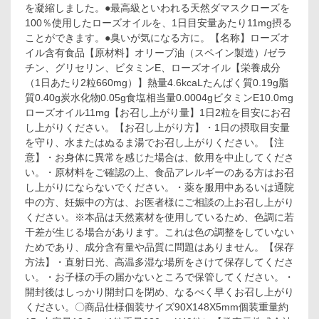
ル
を凝縮しました。●最高級といわれる天然ダマスクローズを
ガ
100％使用したローズオイルを、1日目安量あたり11mg摂る
リ
ことができます。●臭いが気になる方に。【名称】ローズオ
ア
イル含有食品【原材料】オリーブ油（スペイン製造）/ゼラ
ン
チン、グリセリン、ビタミンE、ローズオイル【栄養成分
ロ
（1日あたり2粒660mg）】熱量4.6kcaLたんぱく質0.19g脂
ー
ズ
質0.40g炭水化物0.05g食塩相当量0.0004gビタミンE10.0mg
カ
ローズオイル11mg【お召し上がり量】1日2粒を目安にお召
プ
し上がりください。【お召し上がり方】・1日の摂取目安量
セ
を守り、水またはぬるま湯でお召し上がりください。【注
ル
意】・お身体に異常を感じた場合は、飲用を中止してくださ
20
い。・原材料をご確認の上、食品アレルギーのある方はお召
日
分
し上がりにならないでください。・薬を服用中あるいは通院
40
中の方、妊娠中の方は、お医者様にご相談の上お召し上がり
粒
ください。※本品は天然素材を使用しているため、色調に若
入
干差が生じる場合があります。これは色の調整をしていない
ためであり、成分含有量や品質に問題はありません。【保存
方法】・直射日光、高温多湿な場所をさけて保存してくださ
い。・お子様の手の届かないところで保管してください。・
開封後はしっかり開封口を閉め、なるべく早くお召し上がり
ください。〇商品仕様個装サイズ90X148X5mm個装重量約