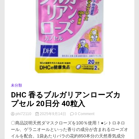
未分類
DHC 香るブルガリアンローズカ
プセル 20日分 40粒入
on
phi72110
2025年9月14日
0 Comment
DHC
〇商品説明天然ダマスクローズを100％使用！●シトロネロ
香
ール、ゲラニオールといった香りの成分が含まれるローズオ
る
イルを配合。1袋あたりバラの花約850本分の天然香気成分
ブ