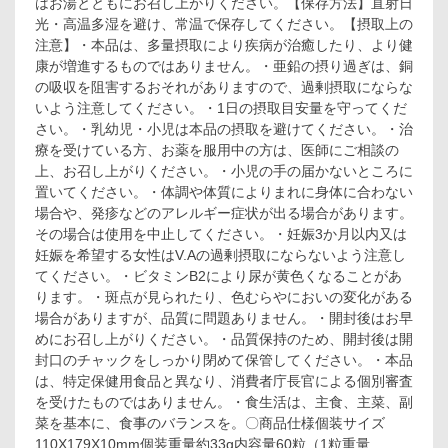
はお湯とともにお召し上がりください。【保存方法】直射日
光・高温多湿を避け、常温で保存してください。【摂取上の
注意】・本品は、多量摂取により疾病が治癒したり、より健
康が増進するものではありません。・亜鉛の摂り過ぎは、銅
の吸収を阻害するおそれがありますので、過剰摂取にならな
いよう注意してください。・1日の摂取目安量を守ってくだ
さい。・乳幼児・小児は本品の摂取を避けてください。・治
療を受けている方、お薬を服用中の方は、医師にご相談の
上、お召し上がりください。・小児の手の届かないところに
置いてください。・体調や体質によりまれに身体に合わない
場合や、発疹などのアレルギー症状が出る場合があります。
その場合は使用を中止してください。・妊娠3か月以内又は
妊娠を希望する女性はV.Aの過剰摂取にならないよう注意し
てください。・ビタミンB2により尿が黄色くなることがあ
ります。・斑点が見られたり、色むらやにおいの変化がある
場合がありますが、品質に問題ありません。・開封後はお早
めにお召し上がりください。・品質保持のため、開封後は開
封口のチャックをしっかり閉めて保管してください。・本品
は、特定保健用食品と異なり、消費者庁長官による個別審査
を受けたものではありません。・食生活は、主食、主菜、副
菜を基本に、食事のバランスを。〇商品仕様個装サイズ
110X179X10mm個装重量約33g内容量60粒（1粒重量