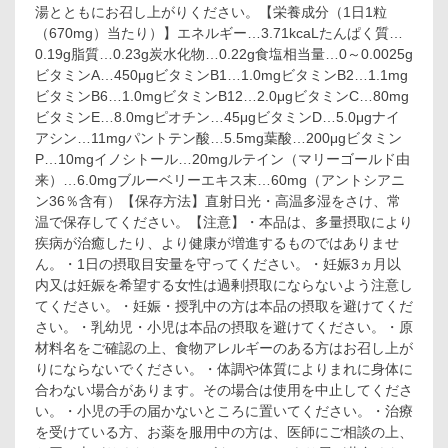
湯とともにお召し上がりください。【栄養成分（1日1粒
ル
チ
（670mg）当たり）】エネルギー…3.71kcaLたんぱく質…
ビ
0.19g脂質…0.23g炭水化物…0.22g食塩相当量…0～0.0025g
タ
ビタミンA…450μgビタミンB1…1.0mgビタミンB2…1.1mg
ミ
ビタミンB6…1.0mgビタミンB12…2.0μgビタミンC…80mg
ン
ビタミンE…8.0mgピオチン…45μgビタミンD…5.0μgナイ
60
アシン…11mgパントテン酸…5.5mg葉酸…200μgビタミン
日
分
P…10mgイノシトール…20mgルテイン（マリーゴールド由
60
来）…6.0mgブルーベリーエキス末…60mg（アントシアニ
粒
ン36％含有）【保存方法】直射日光・高温多湿をさけ、常
入
温で保存してください。【注意】・本品は、多量摂取により
疾病が治癒したり、より健康が増進するものではありませ
ん。・1日の摂取目安量を守ってください。・妊娠3ヵ月以
内又は妊娠を希望する女性は過剰摂取にならないよう注意し
てください。・妊娠・授乳中の方は本品の摂取を避けてくだ
さい。・乳幼児・小児は本品の摂取を避けてください。・原
材料名をご確認の上、食物アレルギーのある方はお召し上が
りにならないでください。・体調や体質によりまれに身体に
合わない場合があります。その場合は使用を中止してくださ
い。・小児の手の届かないところに置いてください。・治療
を受けている方、お薬を服用中の方は、医師にご相談の上、