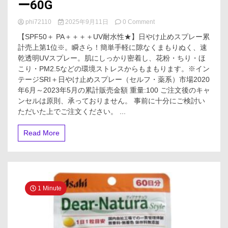
ー60G
on
phi72110
2025年9月11日
0 Comment
サ
【SPF50＋ PA＋＋＋＋UV耐水性★】日やけ止めスプレー累
ン
計売上第1位※。瞬さら！簡単手軽に隙なくまもりぬく、速
カ
乾透明UVスプレー。肌にしっかり密着し、花粉・ちり・ほ
ッ
ト
こり・PM2.5などの環境ストレスからもまもります。※イン
R
テージSRI＋日やけ止めスプレー（セルフ・薬系）市場2020
プ
年6月～2023年5月の累計販売金額 重量:100 ご注文後のキャ
ロ
ンセルは原則、承っておりません。 事前に十分にご検討い
テ
ただいた上でご注文ください。 ...
ク
ト
UV
Read More
ス
プ
レ
ー
60G
1 Minute