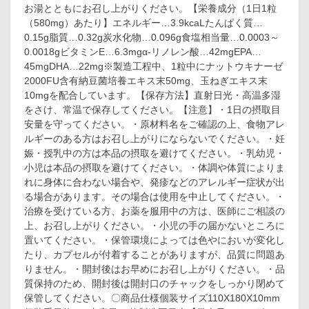
ッ
お湯とともにお召し上がりください。【栄養成分（1日1粒
ト
（580mg）あたり】エネルギー…3.9kcaLたんぱく質…
ウ
0.15g脂質…0.32g炭水化物…0.096g食塩相当量…0.0003～
キ
0.0018gビタミンE…6.3mgα-リノレン酸…42mgEPA…
ナ
45mgDHA…22mg※製造工程中、1粒中にナットウキナーゼ
ー
ゼ
2000FU含有納豆菌培養エキス末50mg、玉ねぎエキス末
×α
10mgを配合しています。【保存方法】直射日光・高温多湿
リ
をさけ、常温で保存してください。【注意】・1日の摂取目
ノ
安量を守ってください。・原材料名をご確認の上、食物アレ
レ
ルギーのある方はお召し上がりにならないでください。・妊
ン
娠・授乳中の方は本品の摂取を避けてください。・乳幼児・
酸・
EPA・
小児は本品の摂取を避けてください。・体調や体質によりま
DHA
れに身体に合わない場合や、発疹などのアレルギー症状が出
60
る場合があります。その場合は使用を中止してください。・
日
治療を受けている方、お薬を服用中の方は、医師にご相談の
分
上、お召し上がりください。・小児の手の届かないところに
60
置いてください。・保管環境によっては色やにおいが変化し
粒
入
たり、カプセルが付着することがありますが、品質に問題あ
りません。・開封後はお早めにお召し上がりください。・品
質保持のため、開封後は開封口のチャックをしっかり閉めて
保管してください。〇商品仕様個装サイズ110X180X10mm