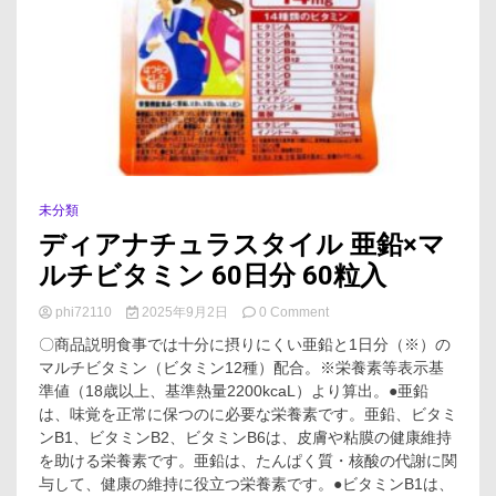
未分類
ディアナチュラスタイル 亜鉛×マ
ルチビタミン 60日分 60粒入
on
phi72110
2025年9月2日
0 Comment
デ
〇商品説明食事では十分に摂りにくい亜鉛と1日分（※）の
ィ
マルチビタミン（ビタミン12種）配合。※栄養素等表示基
ア
準値（18歳以上、基準熱量2200kcaL）より算出。●亜鉛
ナ
チ
は、味覚を正常に保つのに必要な栄養素です。亜鉛、ビタミ
ュ
ンB1、ビタミンB2、ビタミンB6は、皮膚や粘膜の健康維持
ラ
を助ける栄養素です。亜鉛は、たんぱく質・核酸の代謝に関
ス
与して、健康の維持に役立つ栄養素です。●ビタミンB1は、
タ