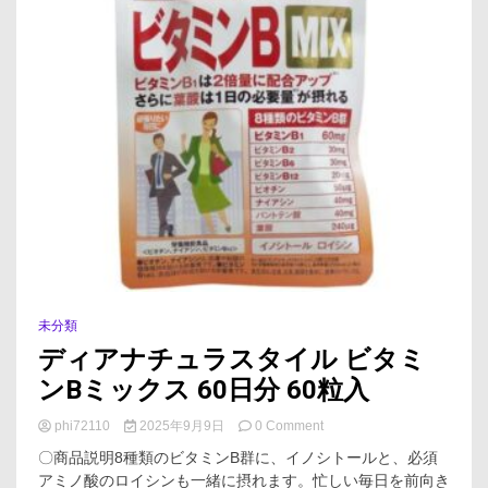
未分類
ディアナチュラスタイル ビタミ
ンBミックス 60日分 60粒入
on
phi72110
2025年9月9日
0 Comment
デ
〇商品説明8種類のビタミンB群に、イノシトールと、必須
ィ
アミノ酸のロイシンも一緒に摂れます。忙しい毎日を前向き
ア