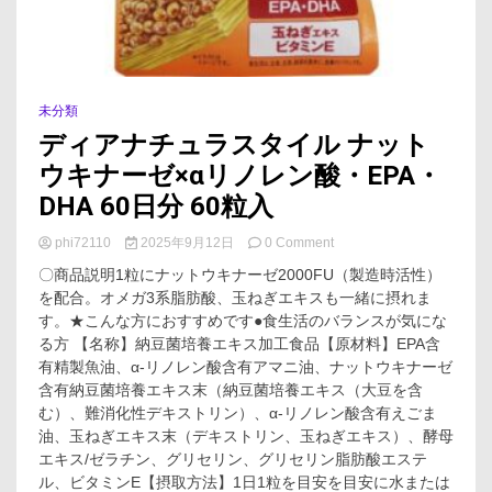
未分類
ディアナチュラスタイル ナット
ウキナーゼ×αリノレン酸・EPA・
DHA 60日分 60粒入
on
phi72110
2025年9月12日
0 Comment
デ
〇商品説明1粒にナットウキナーゼ2000FU（製造時活性）
ィ
を配合。オメガ3系脂肪酸、玉ねぎエキスも一緒に摂れま
ア
す。★こんな方におすすめです●食生活のバランスが気にな
ナ
チ
る方 【名称】納豆菌培養エキス加工食品【原材料】EPA含
ュ
有精製魚油、α-リノレン酸含有アマニ油、ナットウキナーゼ
ラ
含有納豆菌培養エキス末（納豆菌培養エキス（大豆を含
ス
む）、難消化性デキストリン）、α-リノレン酸含有えごま
タ
油、玉ねぎエキス末（デキストリン、玉ねぎエキス）、酵母
イ
エキス/ゼラチン、グリセリン、グリセリン脂肪酸エステ
ル
ナ
ル、ビタミンE【摂取方法】1日1粒を目安を目安に水または