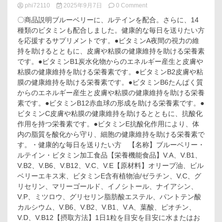
on
phi72110
2025年9月7日
0 Comment
デ
〇商品説明ブルーベリーに、ルテインを配合。さらに、14
ィ
種類のビタミンも配合しました。健康的な毎日を送りたい方
ア
を応援するサプリメントです。●ビタミンA夜間の視力の維
ナ
チ
持を助けるとともに、皮膚や粘膜の健康維持を助ける栄養素
ュ
です。●ビタミンB1炭水化物からのエネルギー産生と皮膚や
ラ
粘膜の健康維持を助ける栄養素です。●ビタミンB2皮膚や粘
ス
膜の健康維持を助ける栄養素です。●ビタミンB6たんぱく質
タ
からのエネルギー産生と皮膚や粘膜の健康維持を助ける栄養
イ
素です。●ビタミンB12赤血球の形成を助ける栄養素です。●
ル
ブ
ビタミンC皮膚や粘膜の健康維持を助けるとともに、抗酸化
ル
作用を持つ栄養素です。●ビタミンE抗酸化作用により、体
ー
内の脂質を酸化から守り、細胞の健康維持を助ける栄養素で
ベ
す。・健康的な毎日を送りたい方 【名称】ブルーベリー・
リ
ルテイン・ビタミン加工食品【栄養機能食品】V.A、V.B1、
ー
V.B2、V.B6、V.B12、V.C、V.E【原材料】オリーブ油、ビル
×
ル
ベリーエキス末、ビタミンE含有植物油/ゼラチン、V.C、グ
テ
リセリン、マリーゴールド、イノシトール、ナイアシン、
イ
V.P、ミツロウ、グリセリン脂肪酸エステル、パントテン酸
ン
カルシウム、V.B6、V.B2、V.B1、V.A、葉酸、ピオチン、
＋
V.D、V.B12【摂取方法】1日1粒を目安を目安に水またはお
マ