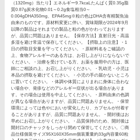
日
（1320mg）当たり】エネルギー9.7kcaLたんぱく質0.35g脂
分
質0.87g炭水化物0.01～0.2g食塩相当0～
60
0.004gDHA350mg、EPA45mg※粒の色はDHA含有精製魚油
粒
由来のものです。原材料変更に伴い、賞味期限が2024年9月
入
以降の製品はそれまでの製品と粒の色がかわっております
が、品質に問題はありません。【保存方法】直射日光・高温
多湿を避け常温で保存してください。【摂取上の注意】・1
日の摂取目安量を守ってください。・原材料名をご確認の
上、食物アレルギーのある方は、お召し上がりにならないで
ください。・治療を受けている方、お薬を服用中の方は、医
師にご相談の上、お召し上がりください。・乳幼児・小児は
本品の摂取を避けてください。・小児の手の届かないところ
に置いてください。・体調や体質によりまれに身体に合わな
い場合や、発疹などのアレルギー症状が出る場合がありま
す。その場合は使用を中止してください。・原料由来の色調
が異なる場合がありますが、品質に問題ありません。・保管
環境によっては色やにおいが変化したり、カプセルが付着す
ることがありますが、品質に問題ありません。・開封後はお
早めにお召し上がりください。・品質保持のため、開封後は
開封口のチャックをしっかり閉めて保管してください。〇商
品仕様個装サイズ95X160X35mm個装重量約33g内容量60粒