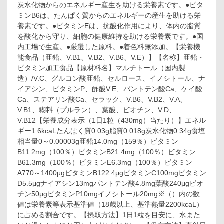
炭水化物からのエネルギー産生を助ける栄養素です。●ビタ
イ
ミンB6は、たんぱく質からのエネルギーの産生を助ける栄
ル
亜
養素です。●ビタミンEは、抗酸化作用により、体内の脂質
鉛
を酸化から守り、細胞の健康維持を助ける栄養素です。●国
×
内工場で生産。●厳選した原料。●着色料無添加。【栄養機
マ
能食品（亜鉛、V.B1、V.B2、V.B6、V.E）】【名称】亜鉛・
ル
ビタミン加工食品【原材料名】マルチトール（国内製
チ
造）/V.C、グルコン酸亜鉛、セルロース、イノシトール、ナ
ビ
タ
イアシン、ビタミンP、酢酸V.E、パントテン酸Ca、ケイ酸
ミ
Ca、ステアリン酸Ca、セラック、V.B6、V.B2、V.A、
ン
V.B1、糊料（プルラン）、葉酸、ビオチン、V.D、
60
V.B12【栄養成分表示（1日1粒（430mg）当たり）】エネル
日
ギー1.6kcaLたんぱく質0.03g脂質0.018g炭水化物0.34g食塩
分
相当量0～0.00003g亜鉛14.0mg（159％）ビタミン
60
粒
B11.2mg（100％）ビタミンB21.4mg（100％）ビタミン
入
B61.3mg（100％）ビタミンE6.3mg（100％）ビタミン
A770～1400μgビタミンB122.4μgビタミンC100mgビタミン
D5.5μgナイアシン13mgパントテン酸4.8mg葉酸240μgビオ
チン50μgビタミンP10mgイノシトール20mg※（）内の数
値は栄養素等表示基準値（18歳以上、基準熱量2200kcaL）
に占める割合です。【摂取方法】1日1粒を目安に、水また