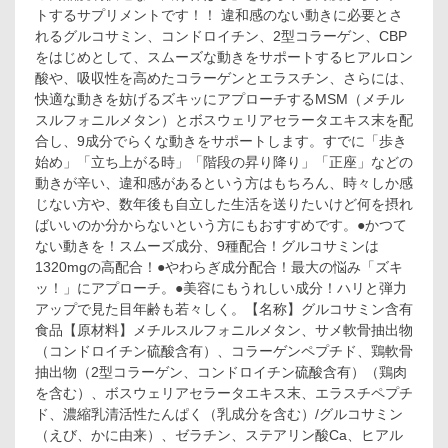
極
トするサプリメントです！！ 違和感のない動きに必要とさ
ら
れるグルコサミン、コンドロイチン、2型コラーゲン、CBP
く
ら
をはじめとして、スムーズな動きをサポートするヒアルロン
く
酸や、吸収性を高めたコラーゲンとエラスチン、さらには、
20
快適な動きを妨げるズキッにアプローチするMSM（メチル
日
スルフォニルメタン）とボスウェリアセラータエキス末を配
分
合し、9成分でらくな動きをサポートします。すでに「歩き
120
始め」「立ち上がる時」「階段の昇り降り」「正座」などの
粒
入
動きが辛い、違和感があるという方はもちろん、時々しか感
じない方や、数年後も自立した生活を送りたいけど何を摂れ
ばいいのか分からないという方にもおすすめです。●かつて
ない動きを！スムーズ成分、9種配合！グルコサミンは
1320mgの高配合！●やわらぎ成分配合！最大の悩み「ズキ
ッ！」にアプローチ。●美容にもうれしい成分！ハリと弾力
アップで見た目年齢も若々しく。【名称】グルコサミン含有
食品【原材料】メチルスルフォニルメタン、サメ軟骨抽出物
（コンドロイチン硫酸含有）、コラーゲンペプチド、鶏軟骨
抽出物（2型コラーゲン、コンドロイチン硫酸含有）（鶏肉
を含む）、ボスウェリアセラータエキス末、エラスチペプチ
ド、濃縮乳清活性たんぱく（乳成分を含む）/グルコサミン
（えび、かに由来）、ゼラチン、ステアリン酸Ca、ヒアル