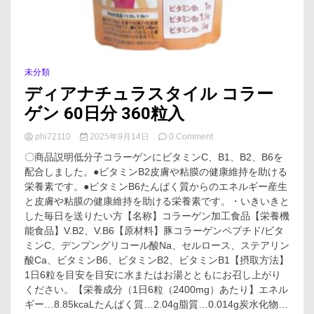
未分類
ディアナチュラスタイル コラー
ゲン 60日分 360粒入
on
phi72110
2025年9月14日
0 Comment
デ
〇商品説明低分子コラーゲンにビタミンC、B1、B2、B6を
ィ
配合しました。●ビタミンB2皮膚や粘膜の健康維持を助ける
ア
栄養素です。●ビタミンB6たんぱく質からのエネルギー産生
ナ
チ
と皮膚や粘膜の健康維持を助ける栄養素です。・いきいきと
ュ
した毎日を送りたい方【名称】コラーゲン加工食品【栄養機
ラ
能食品】V.B2、V.B6【原材料】豚コラーゲンペプチド/ビタ
ス
ミンC、デンプングリコール酸Na、セルロース、ステアリン
タ
酸Ca、ビタミンB6、ビタミンB2、ビタミンB1【摂取方法】
イ
1日6粒を目安を目安に水またはお湯とともにお召し上がり
ル
コ
ください。【栄養成分（1日6粒（2400mg）あたり】エネル
ラ
ギー…8.85kcaLたんぱく質…2.04g脂質…0.014g炭水化物…
ー