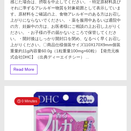
感じた場合は、摂取を中止してください。・特定原材料及び
それに準ずるアレルギー物質を対象範囲として表示していま
す。原材料をご確認の上、食物アレルギーのある方はお召し
上がりにならないでください。・薬を服用中あるいは通院中
の方、妊娠中の方は、お医者様にご相談の上お召し上がりく
ださい。・お子様の手の届かないところで保管してくださ
い。・開封後はしっかり開封口を閉め、なるべく早くお召し
上がりください。〇商品仕様個装サイズ110X170X9mm個装
重量約11g内容量60.0g（1粒重量100mg×60粒）【発売元株
式会社DHC】（出典ディーエイチシー） ...
Read More
0 Minutes