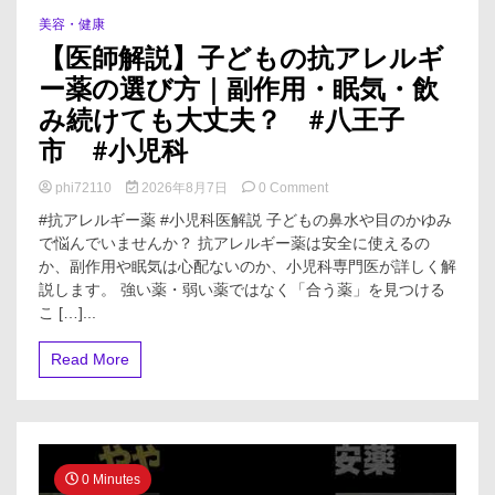
美容・健康
【医師解説】子どもの抗アレルギ
ー薬の選び方｜副作用・眠気・飲
み続けても大丈夫？ #八王子
市 #小児科
on
phi72110
2026年8月7日
0 Comment
【医
#抗アレルギー薬 #小児科医解説 子どもの鼻水や目のかゆみ
師
で悩んでいませんか？ 抗アレルギー薬は安全に使えるの
解
か、副作用や眠気は心配ないのか、小児科専門医が詳しく解
説】
子
説します。 強い薬・弱い薬ではなく「合う薬」を見つける
ど
こ […]...
も
の
Read More
抗
ア
レ
ル
ギ
ー
0 Minutes
薬