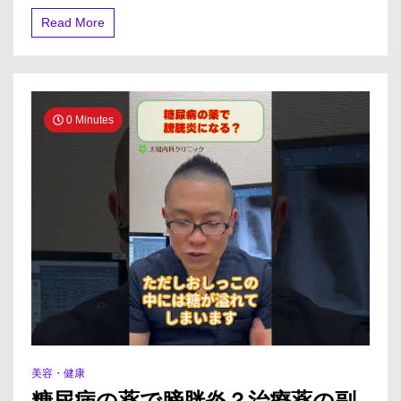
レ
小
キ
Read More
児
ソ
科
タ
ン、
ブ
ロ
マ
0 Minutes
ゼ
パ
ム
は
や
や
強
め
の
抗
不
安
薬
で
す
美容・健康
糖尿病の薬で膀胱炎？治療薬の副