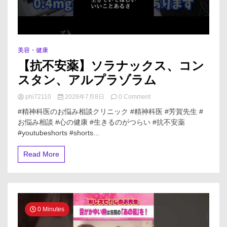
マ
ス・
炭
酸
リ
チ
美容・健康
ウ
【抗不安薬】ソラナックス、コン
ム
を
スタン、アルプラゾラム
使
い
on
phi72110
2026年7月8日
0 Comment
ま
【抗
#精神科医のお悩み相談クリニック #精神科医 #芳賀先生 #
す
不
お悩み相談 #心の健康 #生きるのがつらい #抗不安薬
安
#youtubeshorts #shorts...
薬】
ソ
ラ
Read More
ナ
ッ
ク
ス、
コ
ン
0 Minutes
ス
タ