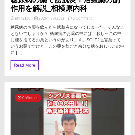
作用を解説_相模原内科
on
phi72110
2026年7月23日
0 Comment
糖
糖尿病のお薬を飲んだら膀胱炎になってしまった、そんなこ
尿
とないでしょうか？ 糖尿病のお薬の中には、おしっこの中
病
に糖を捨てるお薬というのがあります。SGLT2阻害薬って
の
薬
いうお薬ですけど、この薬を飲むと余分な糖をおしっこの中
で
に […]...
膀
胱
Read More
炎？
治
療
薬
の
副
0 Minutes
作
用
を
解
説
_
相