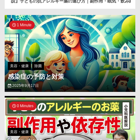
解説】子どもの抗アレルギー薬の選び方｜副作用・眠気・飲み続けても大
1 Minute
美容・健康
除菌
感染症の予防と対策
2025年9月17日
0 Minutes
美容・健康