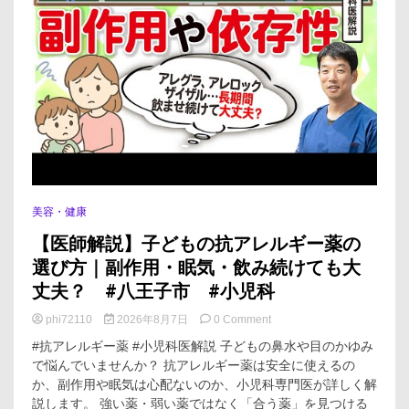
美容・健康
【医師解説】子どもの抗アレルギー薬の
選び方｜副作用・眠気・飲み続けても大
丈夫？ #八王子市 #小児科
on
phi72110
2026年8月7日
0 Comment
【医
#抗アレルギー薬 #小児科医解説 子どもの鼻水や目のかゆみ
師
で悩んでいませんか？ 抗アレルギー薬は安全に使えるの
解
か、副作用や眠気は心配ないのか、小児科専門医が詳しく解
説】
子
説します。 強い薬・弱い薬ではなく「合う薬」を見つける