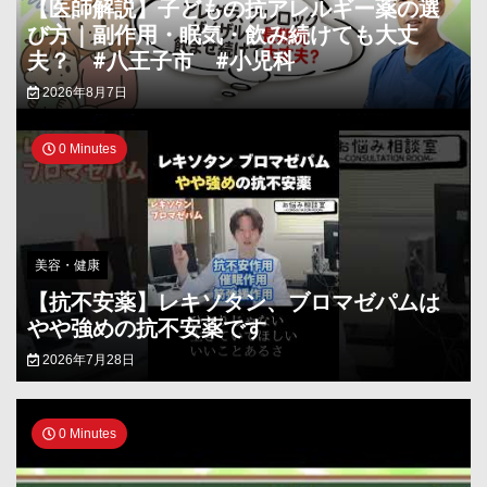
【医師解説】子どもの抗アレルギー薬の選
び方｜副作用・眠気・飲み続けても大丈
夫？ #八王子市 #小児科
2026年8月7日
0 Minutes
美容・健康
【抗不安薬】レキソタン、ブロマゼパムは
やや強めの抗不安薬です
2026年7月28日
0 Minutes