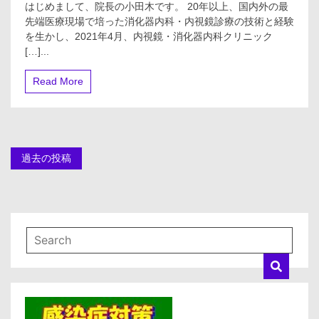
はじめまして、院長の小田木です。 20年以上、国内外の最
器
先端医療現場で培った消化器内科・内視鏡診療の技術と経験
内
科
を生かし、2021年4月、内視鏡・消化器内科クリニック
で
[…]...
よ
く
Read More
処
方
さ
れ
る
薬
投
過去の投稿
は？
#
稿
市
販
ナ
薬
#
便
ビ
秘
薬
ゲ
#
ー