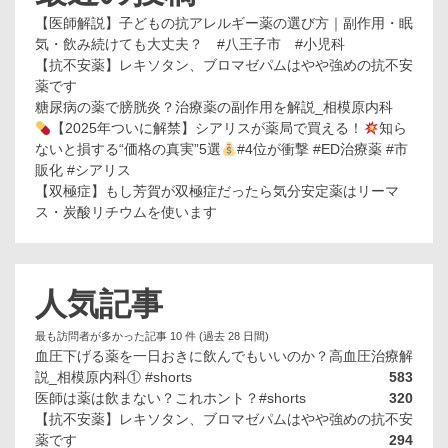
【医師解説】子どもの抗アレルギー薬の選び方｜副作用・眠
気・飲み続けても大丈夫？ #八王子市 #小児科
【抗不安薬】レキソタン、ブロマゼパムはやや強めの抗不安
薬です
糖尿病の薬で膀胱炎？治療薬の副作用を解説_相模原内科
【2025年ついに解禁】シアリスが薬局で買える！
知ら
ないと損する“価格の真実”5選
#4位が衝撃 #ED治療薬 #市
販化 #シアリス
【双極症】もし芳賀が双極症だったら気分安定薬はリーマ
ス・炭酸リチウムを使います
人気記事
最も訪問者が多かった記事 10 件 (過去 28 日間)
血圧下げる薬を一日おきに飲んでもいいのか？高血圧治療解
説_相模原内科① #shorts
583
医師は薬は飲まない？これホント？#shorts
320
【抗不安薬】レキソタン、ブロマゼパムはやや強めの抗不安
薬です
294