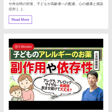
予
や外出時の対策、子どもや高齢者への配慮、心の健康と感染
防
症対 […]...
と
対
Read More
策
0 Minutes