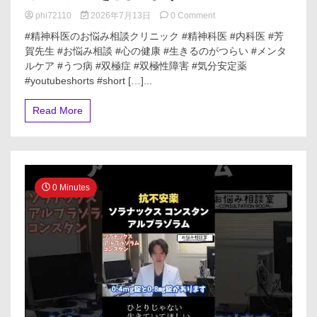
実”5
on
phi72110
2026年7月13日
0 Comment
選
【双
#精神科医のお悩み相談クリニック #精神科医 #内科医 #芳
極
#4
賀先生 #お悩み相談 #心の健康 #生きるのがつらい #メンタ
症】
位
ルケア #うつ病 #双極症 #双極性障害 #気分安定薬
も
が
し
#youtubeshorts #short […]...
衝
芳
撃
賀
Read More
#ED
が
治
双
療
極
薬
症
#
だ
市
っ
0 Minutes
販
た
化
ら
#
気
シ
分
ア
安
リ
定
ス
薬
は
リ
ー