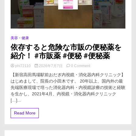
美容・健康
依存すると危険な市販の便秘薬を
紹介！ #市販薬 #便秘 #便秘薬
on
phi72110
2026年7月7日
0 Comment
依
【新宿高田馬場駅前おだぎ内視鏡・消化器内科クリニック】
存
はじめまして、院長の小田木です。 20年以上、国内外の最
す
先端医療現場で培った消化器内科・内視鏡診療の技術と経験
る
と
を生かし、2021年4月、内視鏡・消化器内科クリニック
危
[…]...
険
な
Read More
市
販
の
便