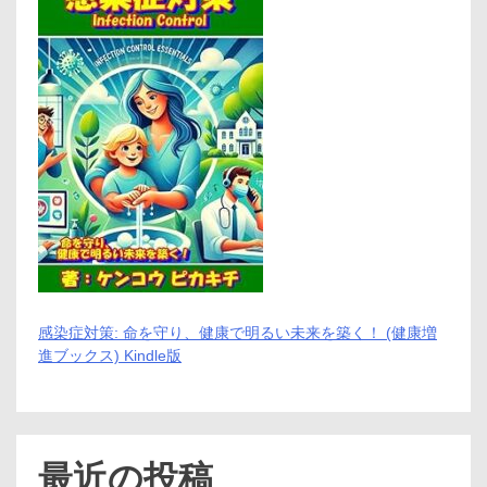
シ
ョ
ン
感染症対策: 命を守り、健康で明るい未来を築く！ (健康増
進ブックス) Kindle版
最近の投稿