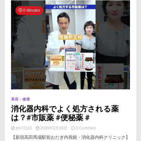
秘
薬
0 Minutes
を
紹
介！
#
市
販
薬
#
便
秘
#
便
秘
薬
美容・健康
消化器内科でよく処方される薬
は？#市販薬 #便秘薬 #
on
phi72110
2026年6月29日
0 Comment
消
【新宿高田馬場駅前おだぎ内視鏡・消化器内科クリニック】
化