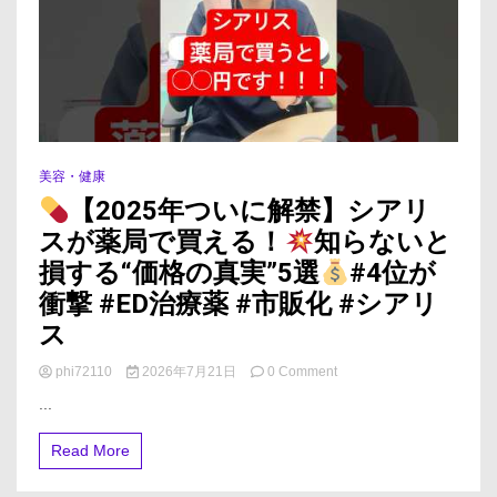
模
原
内
科
美容・健康
【2025年ついに解禁】シアリ
スが薬局で買える！
知らないと
損する“価格の真実”5選
#4位が
衝撃 #ED治療薬 #市販化 #シアリ
ス
on
phi72110
2026年7月21日
0 Comment
...
【2025
年
Read More
つ
い
に