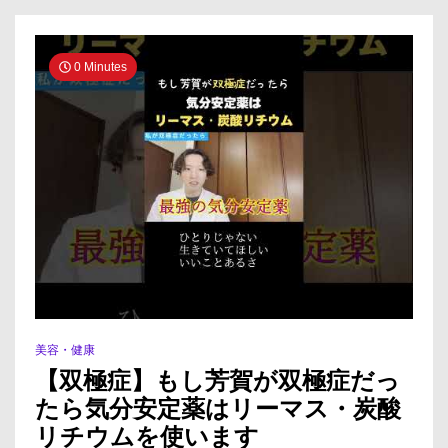
解
禁】
シ
ア
0 Minutes
リ
ス
が
薬
局
で
買
え
る！
知
ら
な
い
と
美容・健康
損
す
【双極症】もし芳賀が双極症だっ
る“価
たら気分安定薬はリーマス・炭酸
格
の
リチウムを使います
真