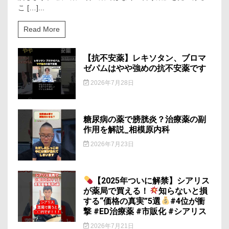
ど
こ […]...
も
の
Read More
抗
ア
レ
【抗不安薬】レキソタン、ブロマ
ル
ゼパムはやや強めの抗不安薬です
ギ
ー
2026年7月28日
薬
の
選
び
糖尿病の薬で膀胱炎？治療薬の副
方
作用を解説_相模原内科
｜
副
2026年7月23日
作
用・
眠
【2025年ついに解禁】シアリス
気・
飲
が薬局で買える！
知らないと損
み
する“価格の真実”5選
#4位が衝
続
撃 #ED治療薬 #市販化 #シアリス
け
て
2026年7月21日