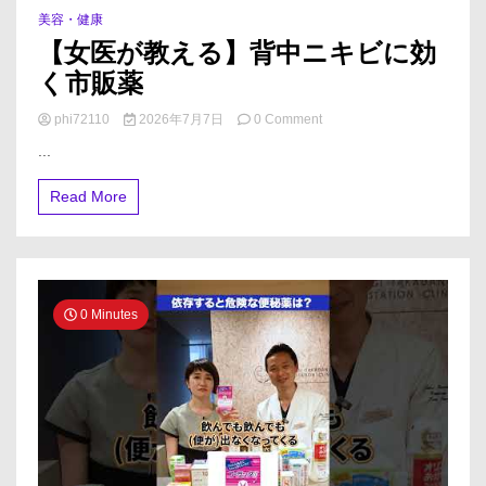
美容・健康
【女医が教える】背中ニキビに効
く市販薬
on
phi72110
2026年7月7日
0 Comment
【女
...
医
が
Read More
教
え
る】
背
中
ニ
キ
0 Minutes
ビ
に
効
く
市
販
薬