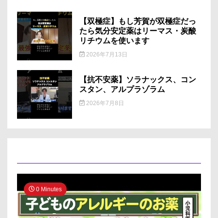
も
大
【双極症】もし芳賀が双極症だっ
丈
たら気分安定薬はリーマス・炭酸
夫？
リチウムを使います
#
八
2026年7月13日
王
子
市
【抗不安薬】ソラナックス、コン
#
スタン、アルプラゾラム
小
児
2026年7月8日
科
0 Minutes