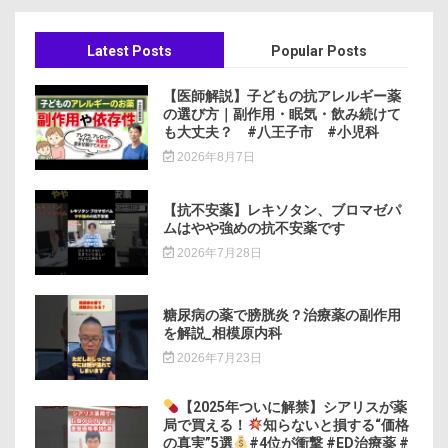
Latest Posts
Popular Posts
【医師解説】子どもの抗アレルギー薬
の選び方｜副作用・眠気・飲み続けて
も大丈夫？ #八王子市 #小児科
2026年8月7日
【抗不安薬】レキソタン、ブロマゼパ
ムはやや強めの抗不安薬です
2026年7月28日
糖尿病の薬で膀胱炎？治療薬の副作用
を解説_相模原内科
2026年7月23日
【2025年ついに解禁】シアリスが薬
局で買える！
知らないと損する“価格
の真実”5選
#4位が衝撃 #ED治療薬 #