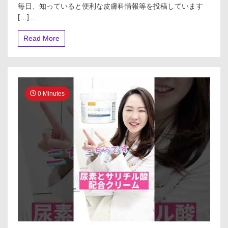
い
毎日、知っていると便利な皮膚科情報等を投稿しています
時
[…]...
は
市
Read More
販
の
「あ
の
薬」
を！
0 Minutes
#shorts
#
皮
膚
科
#
し
の
ぶ
先
生