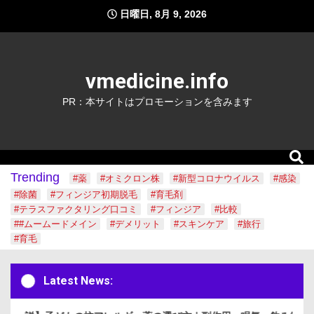
Skip
日曜日, 8月 9, 2026
to
content
vmedicine.info
PR：本サイトはプロモーションを含みます
Trending
#薬
#オミクロン株
#新型コロナウイルス
#感染
#除菌
#フィンジア初期脱毛
#育毛剤
#テラスファクタリング口コミ
#フィンジア
#比較
##ムームードメイン
#デメリット
#スキンケア
#旅行
#育毛
Latest News: