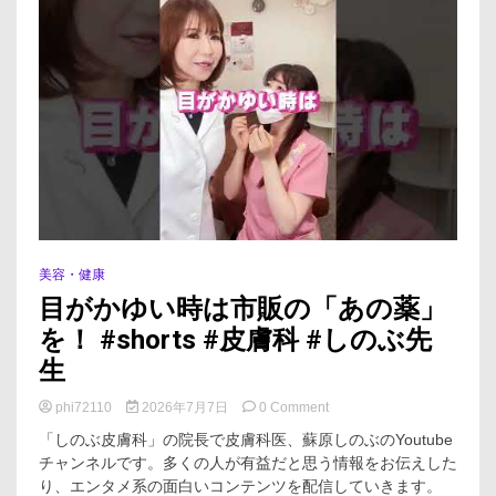
ン、
ア
ル
プ
ラ
ゾ
ラ
ム
美容・健康
目がかゆい時は市販の「あの薬」
を！ #shorts #皮膚科 #しのぶ先
生
on
phi72110
2026年7月7日
0 Comment
目
「しのぶ皮膚科」の院長で皮膚科医、蘇原しのぶのYoutube
が
チャンネルです。多くの人が有益だと思う情報をお伝えした
か
り、エンタメ系の面白いコンテンツを配信していきます。
ゆ