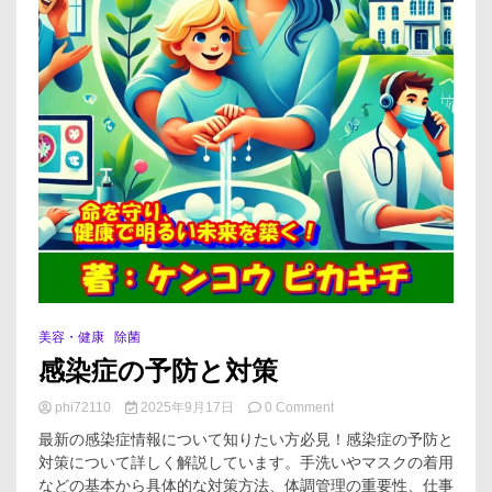
美容・健康
除菌
感染症の予防と対策
on
phi72110
2025年9月17日
0 Comment
感
最新の感染症情報について知りたい方必見！感染症の予防と
染
対策について詳しく解説しています。手洗いやマスクの着用
症
などの基本から具体的な対策方法、体調管理の重要性、仕事
の