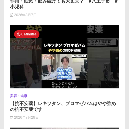
作用・眠気・飲み続けても大丈夫？ #八王子市 #
小児科
2026年8月7日
0 Minutes
美容・健康
【抗不安薬】レキソタン、ブロマゼパムはやや強め
の抗不安薬です
2026年7月28日