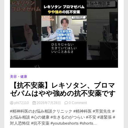
の
選
び
方
｜
副
作
用・
眠
気・
飲
み
続
け
て
美容・健康
も
【抗不安薬】レキソタン、ブロマ
大
丈
ゼパムはやや強めの抗不安薬です
夫？
#
on
phi72110
2026年7月28日
0 Comment
八
【抗
王
#精神科医のお悩み相談クリニック #精神科医 #芳賀先生 #
不
子
お悩み相談 #心の健康 #生きるのがつらい #不安 #過緊張 #
安
市
対人恐怖症 #抗不安薬 #youtubeshorts #shorts...
薬】
#