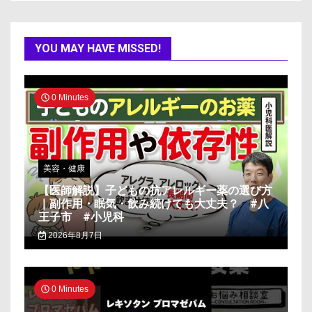
YOU MAY HAVE MISSED!
0 Minutes
美容・健康
【医師解説】子どもの抗アレルギー薬の選び方
｜副作用・眠気・飲み続けても大丈夫？ #八
王子市 #小児科
2026年8月7日
0 Minutes