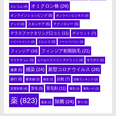
オミクロン株
(26)
エレコム
(4)
オンラインショッピング
(5)
オンラインビジネス
(3)
スキンケア
(6)
テクノロジー
(5)
グッズ
(3)
テラスファクタリング口コミ
(11)
デメリット
(7)
トリートメント
(2)
トレンド
(3)
ノートパソコン
(2)
フィンジア初期脱毛
(21)
フィンジア
(10)
ムームードメイン デメリット
(4)
マイナチュレ
(3)
モウダス
(3)
感染
(24)
新型コロナウイルス
(26)
健康
(5)
比較
(7)
旅行
(6)
最安値
(3)
格安
(2)
比較ランキング
(2)
育毛剤
(11)
育毛
(5)
災害対策
(4)
薄毛
(2)
薄毛ハゲ
(2)
薬
(823)
除菌
(24)
返金
(2)
香り
(2)