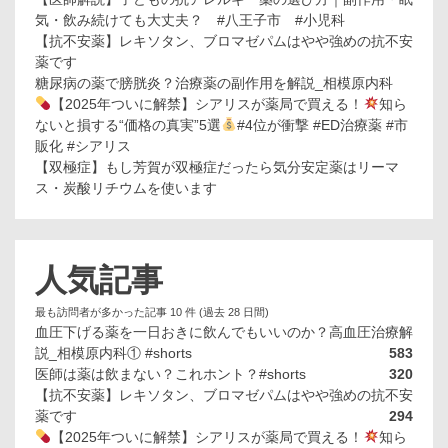
気・飲み続けても大丈夫？ #八王子市 #小児科
【抗不安薬】レキソタン、ブロマゼパムはやや強めの抗不安
薬です
糖尿病の薬で膀胱炎？治療薬の副作用を解説_相模原内科
【2025年ついに解禁】シアリスが薬局で買える！
知ら
ないと損する“価格の真実”5選
#4位が衝撃 #ED治療薬 #市
販化 #シアリス
【双極症】もし芳賀が双極症だったら気分安定薬はリーマ
ス・炭酸リチウムを使います
人気記事
最も訪問者が多かった記事 10 件 (過去 28 日間)
血圧下げる薬を一日おきに飲んでもいいのか？高血圧治療解
説_相模原内科① #shorts
583
医師は薬は飲まない？これホント？#shorts
320
【抗不安薬】レキソタン、ブロマゼパムはやや強めの抗不安
薬です
294
【2025年ついに解禁】シアリスが薬局で買える！
知ら