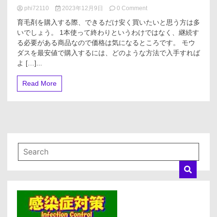
場
on
phi72110
2023年12月9日
0 Comment
合
モ
で
育毛剤を購入する際、できるだけ安く買いたいと思う方は多
ウ
も
いでしょう。 1本使って終わりというわけではなく、継続す
ダ
大
る必要がある商品なので価格は気になるところです。 モウ
ス
丈
を
ダスを最安値で購入するには、どのような方法で入手すれば
夫
最
よ […]...
安
値
Read More
で
購
入
す
る
方
法