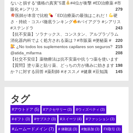
ないと損する“価格の真実”5選
#4位が衝撃 #ED治療薬 #市
販化 #シアリス
279
医師が本音で比較
「ED治療薬の最強はこれだ！
硬
さ・持続・コスパ徹底ランキング
#バイアグラ #シアリス
#ステンドラ
243
【抗不安薬】ソラナックス、コンスタン、アルプラゾラム
消化器内科でよく処方される薬は？#市販薬 #便秘薬 #
220
¿No todos los suplementos capilares son seguros?
215
@atida_mifarma
208
【社交不安症】薬物療法は抗不安薬や抗うつ薬を使います
【質問】塗り薬と貼り薬、どっちの方が痛みに効きます
198
か？に対する回答 #薬剤師 #オススメ #健康 #豆知識
145
タグ
#アウトドア
(5)
#アクセサリー
(3)
#ウィズペティ
(3)
#スイーツ
(4)
#ギフト
(3)
#サブスク
(3)
#ファッション
(3)
#ムームードメイン
(7)
# 体験談
(3)
#無添加
(3)
FX取引
(3)