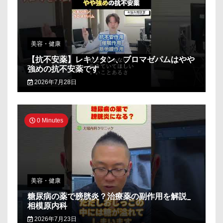
美容・健康
【抗不安薬】レキソタン、ブロマゼパムはやや
強めの抗不安薬です
2026年7月28日
0 Minutes
美容・健康
糖尿病の薬で膀胱炎？治療薬の副作用を解説_
相模原内科
2026年7月23日