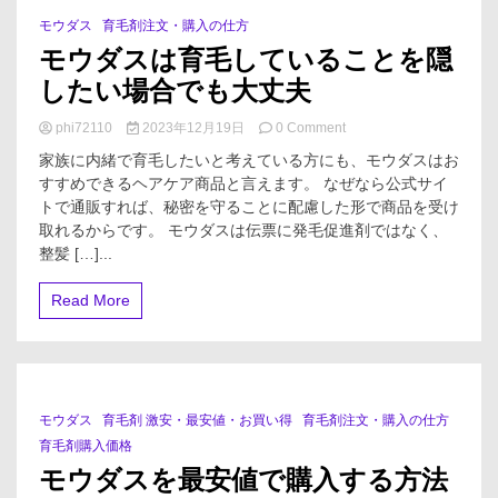
モウダス
育毛剤注文・購入の仕方
1 Minute
モウダスは育毛していることを隠
したい場合でも大丈夫
on
phi72110
2023年12月19日
0 Comment
モ
家族に内緒で育毛したいと考えている方にも、モウダスはお
ウ
すすめできるヘアケア商品と言えます。 なぜなら公式サイ
ダ
トで通販すれば、秘密を守ることに配慮した形で商品を受け
ス
は
取れるからです。 モウダスは伝票に発毛促進剤ではなく、
育
整髪 […]...
毛
し
Read More
て
い
る
こ
と
を
モウダス
育毛剤 激安・最安値・お買い得
育毛剤注文・購入の仕方
1 Minute
隠
育毛剤購入価格
し
た
モウダスを最安値で購入する方法
い