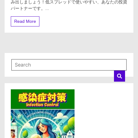
み出しましょう！低スプレッドで使いやすい、あなたの投資
初
魅
パートナーです。...
心
力
者
か
Read More
ら
上
級
者
ま
で、
全
て
の
ト
レ
ー
ダ
ー
に
最
適
な
取
引
環