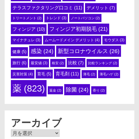
テラスファクタリング口コミ
(11)
デメリット
(7)
トリートメント
(2)
トレンド
(3)
ノートパソコン
(2)
フィンジア初期脱毛
(21)
フィンジア
(10)
ムームードメイン デメリット
(4)
マイナチュレ
(3)
モウダス
(3)
感染
(24)
新型コロナウイルス
(26)
健康
(5)
比較
(7)
旅行
(6)
最安値
(3)
格安
(2)
比較ランキング
(2)
育毛剤
(11)
育毛
(5)
災害対策
(4)
薄毛
(2)
薄毛ハゲ
(2)
薬
(823)
除菌
(24)
返金
(2)
香り
(2)
アーカイブ
ア
ー