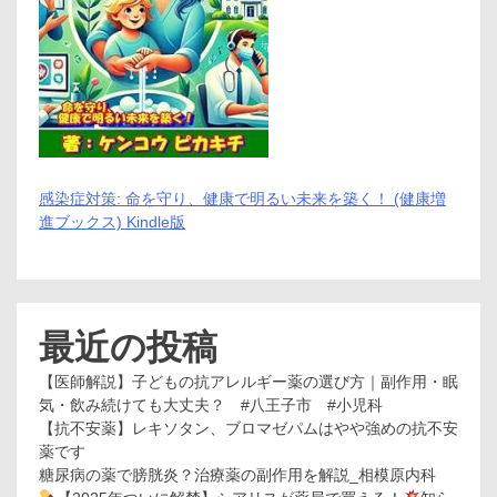
境
を
提
供!!
感染症対策: 命を守り、健康で明るい未来を築く！ (健康増
進ブックス) Kindle版
最近の投稿
【医師解説】子どもの抗アレルギー薬の選び方｜副作用・眠
気・飲み続けても大丈夫？ #八王子市 #小児科
【抗不安薬】レキソタン、ブロマゼパムはやや強めの抗不安
薬です
糖尿病の薬で膀胱炎？治療薬の副作用を解説_相模原内科