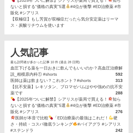
【2025年ついに解禁】シアリスが薬局で買える！
知ら
ないと損する“価格の真実”5選
#4位が衝撃 #ED治療薬 #市
販化 #シアリス
【双極症】もし芳賀が双極症だったら気分安定薬はリーマ
ス・炭酸リチウムを使います
人気記事
最も訪問者が多かった記事 10 件 (過去 28 日間)
血圧下げる薬を一日おきに飲んでもいいのか？高血圧治療解
説_相模原内科① #shorts
592
医師は薬は飲まない？これホント？#shorts
313
【抗不安薬】レキソタン、ブロマゼパムはやや強めの抗不安
薬です
288
【2025年ついに解禁】シアリスが薬局で買える！
知ら
ないと損する“価格の真実”5選
#4位が衝撃 #ED治療薬 #市
販化 #シアリス
276
医師が本音で比較
「ED治療薬の最強はこれだ！
硬
さ・持続・コスパ徹底ランキング
#バイアグラ #シアリス
#ステンドラ
242