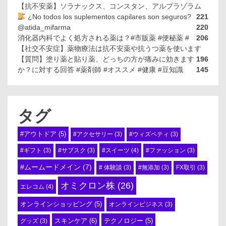
【抗不安薬】ソラナックス、コンスタン、アルプラゾラム
¿No todos los suplementos capilares son seguros?
221
@atida_mifarma
220
消化器内科でよく処方される薬は？#市販薬 #便秘薬 #
206
【社交不安症】薬物療法は抗不安薬や抗うつ薬を使います
【質問】塗り薬と貼り薬、どっちの方が痛みに効きます
196
か？に対する回答 #薬剤師 #オススメ #健康 #豆知識
145
タグ
#アウトドア
(5)
#アクセサリー
(3)
#ウィズペティ
(3)
#スイーツ
(4)
#ギフト
(3)
#サブスク
(3)
#ファッション
(3)
#ムームードメイン
(7)
# 体験談
(3)
#無添加
(3)
FX取引
(3)
オミクロン株
(26)
エレコム
(4)
オンラインショッピング
(5)
オンラインビジネス
(3)
スキンケア
(6)
テクノロジー
(5)
グッズ
(3)