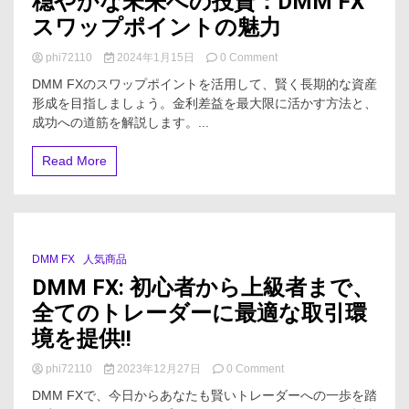
穏やかな未来への投資：DMM FX
スワップポイントの魅力
on
phi72110
2024年1月15日
0 Comment
穏
DMM FXのスワップポイントを活用して、賢く長期的な資産
や
形成を目指しましょう。金利差益を最大限に活かす方法と、
か
成功への道筋を解説します。...
な
未
来
Read More
へ
の
投
資：
DMM
FX
DMM FX
人気商品
3 Minutes
ス
DMM FX: 初心者から上級者まで、
ワ
ッ
全てのトレーダーに最適な取引環
プ
境を提供!!
ポ
イ
on
phi72110
2023年12月27日
0 Comment
ン
DMM
ト
DMM FXで、今日からあなたも賢いトレーダーへの一歩を踏
FX:
の