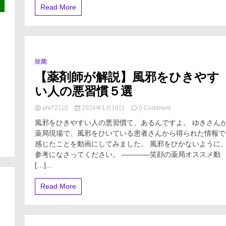
ン
宅
Read More
ラ
療
ボ)】
養
空
自
間
宅
ソ
待
リ
機
除菌
0 Minutes
ュ
自
【薬剤師が解説】風邪をひきやす
ー
宅
シ
隔
い人の悪習慣５選
ョ
離
ン
の
on
phi72110
2024年1月16日
0 Comment
『NEOZONE®
陰
【薬
～
圧
風邪をひきやすい人の悪習慣て、あるんですよ。 ゆきさん
剤
君
室
薬局現場で、風邪をひいている患者さんから得られた情報で
師
の
化
感じたことを動画にしてみました。 風邪をひかないように
が
瞳
ア
解
参考になさってください。 ————笑顔の薬局オススメ動
の
イ
説】
[…]...
次
デ
風
に、
ア
邪
キ
テ
Read More
を
レ
ス
ひ
イ
ト
き
な
や
空
す