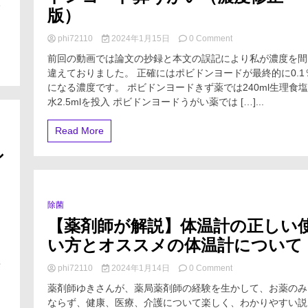
水
げ
版）
ん
な
い
on
phi72110
2024年1月15日
0 Comment
方
自
前回の動画では論文の抄録と本文の誤記により私が濃度を間
法
宅
違えておりました。 正確にはポビドンヨードが最終的に0.1
療
になる濃度です。 ポビドンヨードきず薬では240ml生理食塩
養
か
水2.5mlを投入 ポビドンヨードうがい薬では […]...
ら
の
Read More
入
院
シ
を
減
ら
す
除菌
0 Minutes
ポ
【薬剤師が解説】体温計の正しい
ビ
に
ド
い方とオススメの体温計について
ン
ヨ
単
on
phi72110
2024年1月14日
0 Comment
ー
【薬
ド
薬剤師ゆきさんが、薬局薬剤師の経験を生かして、お薬のみ
剤
鼻
ならず、健康、医療、介護について楽しく、わかりやすい説
師