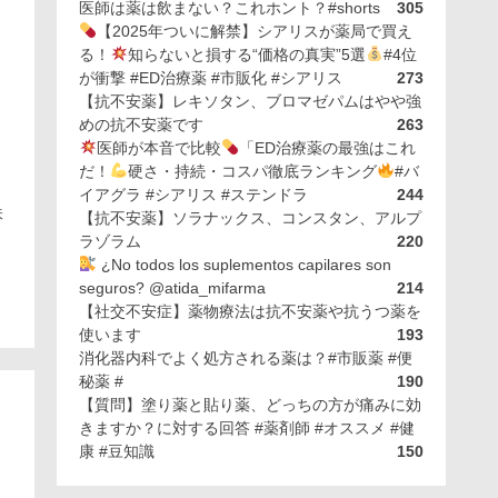
医師は薬は飲まない？これホント？#shorts
305
【2025年ついに解禁】シアリスが薬局で買え
る！
知らないと損する“価格の真実”5選
#4位
が衝撃 #ED治療薬 #市販化 #シアリス
273
【抗不安薬】レキソタン、ブロマゼパムはやや強
めの抗不安薬です
263
医師が本音で比較
「ED治療薬の最強はこれ
だ！
硬さ・持続・コスパ徹底ランキング
#バ
イアグラ #シアリス #ステンドラ
244
味
【抗不安薬】ソラナックス、コンスタン、アルプ
ラゾラム
220
¿No todos los suplementos capilares son
seguros? @atida_mifarma
214
【社交不安症】薬物療法は抗不安薬や抗うつ薬を
使います
193
消化器内科でよく処方される薬は？#市販薬 #便
秘薬 #
190
【質問】塗り薬と貼り薬、どっちの方が痛みに効
きますか？に対する回答 #薬剤師 #オススメ #健
康 #豆知識
150