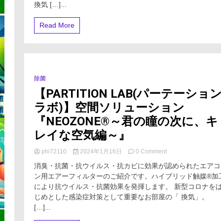
家
換気 […]...
庭
内
Read More
感
染
対
策!
室
内
除菌
0 Minutes
換
【PARTITION LAB(パーテーショ
気
口
ラボ)】空間ソリューション
を
USB
『NEOZONE®～君の瞳の次に、キ
フ
レイな空気編～』
ァ
ン
on
phi72110
2024年1月16日
0 Comment
で
【PARTITION
簡
消臭・抗菌・抗ウイルス・抗カビに効果が認められたエアコ
LAB(パ
易
ン用エアーフィルターのご紹介です。ハイブリッド触媒®加
ー
換
により抗ウイルス・抗菌効果を発揮します。 新型コロナを
テ
気
ー
じめとした感染症対策として重要なお部屋の「 換気」。
扇
シ
に!
[…]...
ョ
自