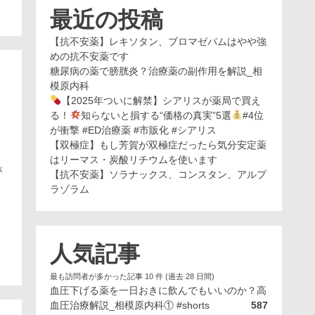
最近の投稿
【抗不安薬】レキソタン、ブロマゼパムはやや強
めの抗不安薬です
糖尿病の薬で膀胱炎？治療薬の副作用を解説_相
模原内科
【2025年ついに解禁】シアリスが薬局で買え
る！
知らないと損する“価格の真実”5選
#4位
が衝撃 #ED治療薬 #市販化 #シアリス
【双極症】もし芳賀が双極症だったら気分安定薬
はリーマス・炭酸リチウムを使います
が
【抗不安薬】ソラナックス、コンスタン、アルプ
ラゾラム
、
人気記事
最も訪問者が多かった記事 10 件 (過去 28 日間)
血圧下げる薬を一日おきに飲んでもいいのか？高
血圧治療解説_相模原内科① #shorts
587