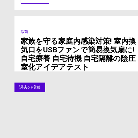
毒
機
ピ
ッ
と
シ
除菌
0 Minutes
ュ！
家族を守る家庭内感染対策! 室内換
利
用
気口をUSBファンで簡易換気扇に!
例
自宅療養 自宅待機 自宅隔離の陰圧
室化アイデアテスト
投
過去の投稿
稿
ナ
ビ