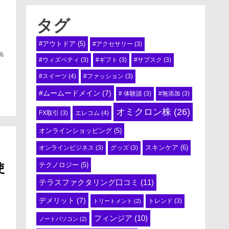
タグ
#アウトドア
(5)
#アクセサリー
(3)
％
#ウィズペティ
(3)
#ギフト
(3)
#サブスク
(3)
#スイーツ
(4)
#ファッション
(3)
#ムームードメイン
(7)
# 体験談
(3)
#無添加
(3)
オミクロン株
(26)
エレコム
(4)
FX取引
(3)
オンラインショッピング
(5)
スキンケア
(6)
オンラインビジネス
(3)
グッズ
(3)
使
テクノロジー
(5)
テラスファクタリング口コミ
(11)
デメリット
(7)
トリートメント
(2)
トレンド
(3)
フィンジア
(10)
ノートパソコン
(2)