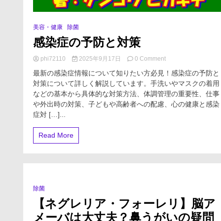
美容・健康
除菌
感染症の予防と対策
on
phi72110
2025年9月17日
0 Comment
感
最新の感染症情報について知りたい方必見！感染症の予防と
染
対策について詳しく解説しています。手洗いやマスクの着用
症
などの基本から具体的な対策方法、体調管理の重要性、仕事
の
予
や外出時の対策、子どもや高齢者への配慮、心の健康と感染
防
症対 […]...
と
対
Read More
策
除菌
0 Minutes
【ネグレリア・フォーレリ】脳ア
メーバは大丈夫？鼻うがいの疑問