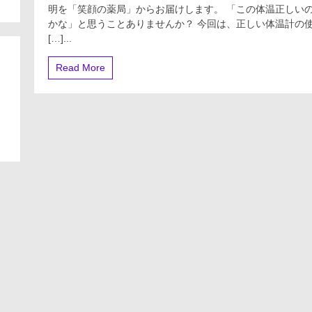
う
明を「笑顔の薬局」からお届けします。 「この体温正しい
が
が
解
かな」と思うことありませんか？ 今回は、正しい体温計の
い
説】
[…]...
（濃
体
度
温
修
Read More
計
正
の
版）
正
し
い
使
い
方
と
オ
ス
ス
メ
の
体
温
計
に
つ