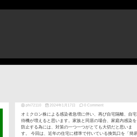
phi72110
2024年1月17日
0 Comment
on
家
オミクロン株による感染者急増に伴い、再び自宅隔離、自宅
族
待機が増えると思います。家族と同居の場合、家庭内感染を
を
防止する為には、対策の一つ一つがとても大切だと思いま
守
る
す。 今回は、近年の住宅に標準で付いている換気口を「簡