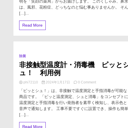
が
明を「笑顔の薬局」からお届けします。 このくしゃみ、鼻
花
い
粉
は、風邪、花粉症、どっちなのと悩む事ありませんか。 そ
の
症
[…]...
疑
の
問
簡
Read More
に
単
答
な
え
見
て
極
み
め
た
方
除菌
0 Minutes
非接触型温度計・消毒機 ピッと
ュ！ 利用例
on
phi72110
2024年1月17日
0 Comment
非
「ピッとシュ！」は、非接触で温度測定と手指消毒が可能な
接
商品です。 「ピッと温度測定、シュと消毒」をコンセプト
触
温度測定と手指消毒を行い発熱者を素早く検知し、表示色と
型
温
音声で通知します。 工事不要ですぐに設置でき、操作も簡
度
[…]...
計・
消
Read More