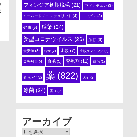
の
フィンジア初期脱毛
(21)
マイナチュレ
(3)
使
ムームードメイン デメリット
(4)
モウダス
(3)
感染
(24)
健康
(5)
新型コロナウイルス
(26)
旅行
(6)
比較
(7)
最安値
(3)
格安
(2)
比較ランキング
(2)
育毛剤
(11)
育毛
(5)
災害対策
(4)
薄毛
(2)
薬
(822)
薄毛ハゲ
(2)
返金
(2)
除菌
(24)
香り
(2)
アーカイブ
ア