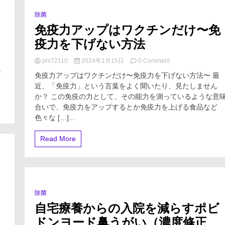
気
い
編
除菌
0 Minutes
人
～』
免疫力アップはワクチンだけ〜免
の
悪
疫力を下げない方法
習
慣
on
phi72110
2024年1月15日
0 Comment
を
５
免
選
腔
免疫力アップはワクチンだけ〜免疫力を下げない方法〜 最
疫
近、「免疫力」という言葉をよく聞いたり、見たしません
力
か？ この免疫の力として、その能力を測っているような意
ア
ッ
合いで、免疫力をアップするとか免疫力を上げる食品など
プ
色々な […]...
は
ワ
Read More
ク
チ
ン
だ
け〜
免
除菌
0 Minutes
疫
自宅療養からの入院を減らすポビ
力
を
ドンヨード鼻うがい（濃度修正
下