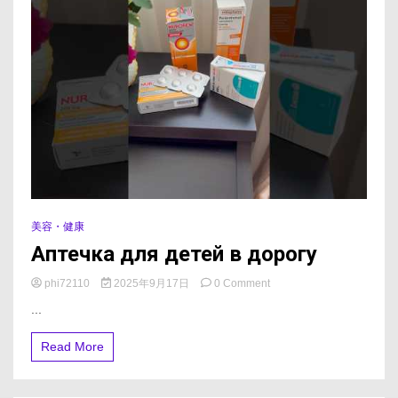
美容・健康
Аптечка для детей в дорогу
on
phi72110
2025年9月17日
0 Comment
Аптечка
...
для
детей
Read More
в
дорогу