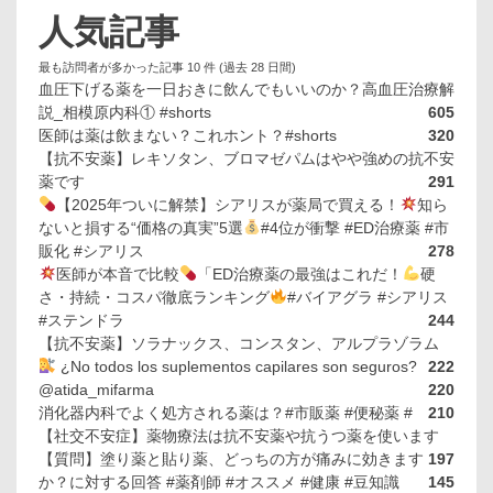
人気記事
最も訪問者が多かった記事 10 件 (過去 28 日間)
血圧下げる薬を一日おきに飲んでもいいのか？高血圧治療解
説_相模原内科① #shorts
605
医師は薬は飲まない？これホント？#shorts
320
【抗不安薬】レキソタン、ブロマゼパムはやや強めの抗不安
薬です
291
【2025年ついに解禁】シアリスが薬局で買える！
知ら
ないと損する“価格の真実”5選
#4位が衝撃 #ED治療薬 #市
販化 #シアリス
278
医師が本音で比較
「ED治療薬の最強はこれだ！
硬
さ・持続・コスパ徹底ランキング
#バイアグラ #シアリス
#ステンドラ
244
【抗不安薬】ソラナックス、コンスタン、アルプラゾラム
¿No todos los suplementos capilares son seguros?
222
@atida_mifarma
220
消化器内科でよく処方される薬は？#市販薬 #便秘薬 #
210
【社交不安症】薬物療法は抗不安薬や抗うつ薬を使います
【質問】塗り薬と貼り薬、どっちの方が痛みに効きます
197
か？に対する回答 #薬剤師 #オススメ #健康 #豆知識
145