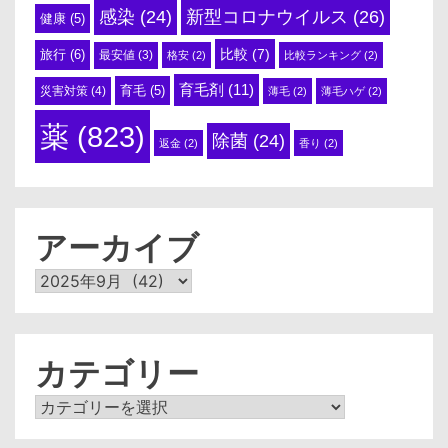
感染
(24)
新型コロナウイルス
(26)
健康
(5)
比較
(7)
旅行
(6)
最安値
(3)
格安
(2)
比較ランキング
(2)
育毛剤
(11)
育毛
(5)
災害対策
(4)
薄毛
(2)
薄毛ハゲ
(2)
薬
(823)
除菌
(24)
返金
(2)
香り
(2)
アーカイブ
ア
ー
カ
イ
ブ
カテゴリー
カ
テ
ゴ