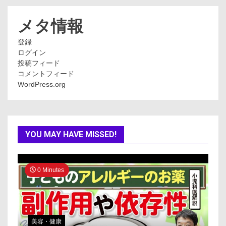
リ
ー
メタ情報
登録
ログイン
投稿フィード
コメントフィード
WordPress.org
YOU MAY HAVE MISSED!
0 Minutes
美容・健康