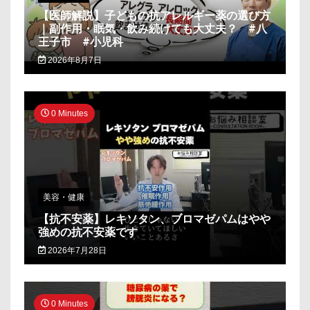
【医師解説】子どもの抗アレルギー薬の選び方
｜副作用・眠気・飲み続けても大丈夫？ #八
王子市 #小児科
2026年8月7日
0 Minutes
美容・健康
【抗不安薬】レキソタン、ブロマゼパムはやや
強めの抗不安薬です
2026年7月28日
0 Minutes