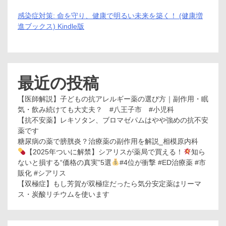
感染症対策: 命を守り、健康で明るい未来を築く！ (健康増
進ブックス) Kindle版
最近の投稿
【医師解説】子どもの抗アレルギー薬の選び方｜副作用・眠
気・飲み続けても大丈夫？ #八王子市 #小児科
【抗不安薬】レキソタン、ブロマゼパムはやや強めの抗不安
薬です
糖尿病の薬で膀胱炎？治療薬の副作用を解説_相模原内科
【2025年ついに解禁】シアリスが薬局で買える！
知ら
ないと損する“価格の真実”5選
#4位が衝撃 #ED治療薬 #市
販化 #シアリス
【双極症】もし芳賀が双極症だったら気分安定薬はリーマ
ス・炭酸リチウムを使います