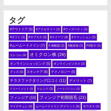
タグ
#アウトドア
(5)
#アクセサリー
(3)
#ウィズペティ
(3)
#スイーツ
(4)
#ギフト
(3)
#サブスク
(3)
#ファッション
(3)
#ムームードメイン
(7)
# 体験談
(3)
#無添加
(3)
FX取引
(3)
オミクロン株
(26)
エレコム
(4)
オンラインショッピング
(5)
オンラインビジネス
(3)
スキンケア
(6)
テクノロジー
(5)
グッズ
(3)
テラスファクタリング口コミ
(11)
デメリット
(7)
トリートメント
(2)
トレンド
(3)
ノートパソコン
(2)
フィンジア初期脱毛
(21)
フィンジア
(10)
ムームードメイン デメリット
(4)
マイナチュレ
(3)
モウダス
(3)