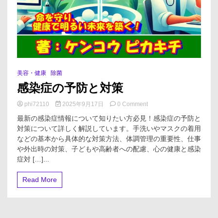
美容・健康
除菌
感染症の予防と対策
on
phi72110
2025年9月17日
0 Comment
感
最新の感染症情報について知りたい方必見！感染症の予防と
染
対策について詳しく解説しています。手洗いやマスクの着用
症
などの基本から具体的な対策方法、体調管理の重要性、仕事
の
予
や外出時の対策、子どもや高齢者への配慮、心の健康と感染
防
症対 […]...
と
対
Read More
策