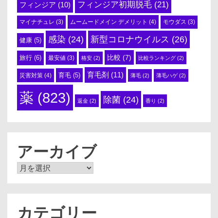
フィンジア初期脱毛
(21)
フィンジア
(10)
ムームードメイン デメリット
(4)
マイナチュレ
(3)
モウダス
(3)
感染
(24)
新型コロナウイルス
(26)
健康
(5)
比較
(7)
旅行
(6)
最安値
(3)
格安
(2)
比較ランキング
(2)
育毛剤
(11)
育毛
(5)
災害対策
(4)
薄毛
(2)
薄毛ハゲ
(2)
薬
(823)
除菌
(24)
返金
(2)
香り
(2)
アーカイブ
ア
ー
カ
イ
ブ
カテゴリー