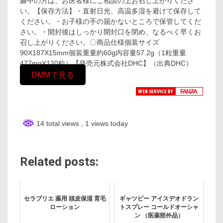
娠中の方は、お医者様にご相談の上お召し上がりくださ
い。【保存方法】・直射日光、高温多湿を避けて保存して
ください。・お子様の手の届かないところで保管してくだ
さい。・開封後はしっかり開封口を閉め、なるべく早くお
召し上がりください。〇商品仕様個装サイズ
90X187X15mm個装重量約60g内容量57.2g（1粒重量
477mgX120粒）【発売元株式会社DHC】（出典DHC）
DMMで見る
14 total views
, 1 views today
Related posts:
セラプリエ 薬用 頭皮保湿 育毛
ギャツビー アイスデオドラン
ローション
トスプレー コールドオーシャ
ン （医薬部外品）