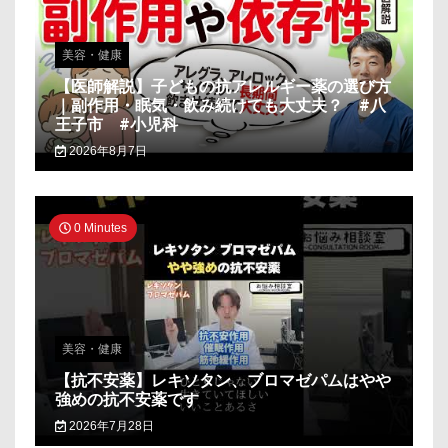
美容・健康
【医師解説】子どもの抗アレルギー薬の選び方
｜副作用・眠気・飲み続けても大丈夫？ #八
王子市 #小児科
2026年8月7日
0 Minutes
美容・健康
【抗不安薬】レキソタン、ブロマゼパムはやや
強めの抗不安薬です
2026年7月28日