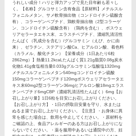
うれしい成分！ハリと弾力アップで見た目年齢も若々し
く。【名称】グルコサミン含有食品【原材料】メチルスル
フォニルメタン、サメ軟骨抽出物（コンドロイチン硫酸含
有）、コラーゲンペプチド、鶏軟骨抽出物（2型コラーゲ
ン、コンドロイチン硫酸含有）（鶏肉を含む）、ボスウェ
リアセラータエキス末、エラスチペプチド、濃縮乳清活性
たんぱく（乳成分を含む）/グルコサミン（えび、かに由
来）、ゼラチン、ステアリン酸Ca、ヒアルロン酸、着色料
（カラメル、酸化チタン）【栄養成分（1日あたり6粒
2862mg）】熱量11.2kcaLたんぱく質1.21g脂質0.08g炭水
化物1.41g食塩相当量0.033gグルコサミン塩酸塩1320mg
メチルスルフォニルメタン540mgコンドロイチン硫酸
150mgコラーゲンペプチド120mgボスウェリアセラータエ
キス末60mg2型コラーゲン36mgヒアルロン酸18mgエラス
チンペプチド6mgCBP（濃縮乳清活性たんぱく）6mg【お
召し上がり量】1日6粒を目安にお召し上がりください。
【お召し上がり方】・1日の摂取目安量を守り、水または
ぬるま湯でお召し上がりください。【注意】・お身体に異
常を感じた場合は、飲用を中止してください。・原材料を
ご確認の上、食品アレルギーのある方はお召し上がりにな
らないでください。・薬を服用中あるいは通院中の方、妊