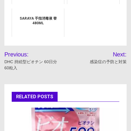
SARAYA 手指消毒液 替
480ML
投
Previous:
Next:
稿
DHC 持続型ビオチン 60日分
感染症の予防と対策
60粒入
ナ
ビ
ゲ
RELATED POSTS
ー
シ