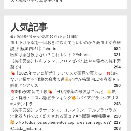
ス・炭酸リチウムを使います
人気記事
最も訪問者が多かった記事 10 件 (過去 28 日間)
血圧下げる薬を一日おきに飲んでもいいのか？高血圧治療解
説_相模原内科① #shorts
584
医師は薬は飲まない？これホント？#shorts
321
【抗不安薬】レキソタン、ブロマゼパムはやや強めの抗不安
薬です
294
【2025年ついに解禁】シアリスが薬局で買える！
知ら
ないと損する“価格の真実”5選
#4位が衝撃 #ED治療薬 #市
販化 #シアリス
280
医師が本音で比較
「ED治療薬の最強はこれだ！
硬
さ・持続・コスパ徹底ランキング
#バイアグラ #シアリス
#ステンドラ
243
【抗不安薬】ソラナックス、コンスタン、アルプラゾラム
消化器内科でよく処方される薬は？#市販薬 #便秘薬 #
220
¿No todos los suplementos capilares son seguros?
217
@atida_mifarma
208