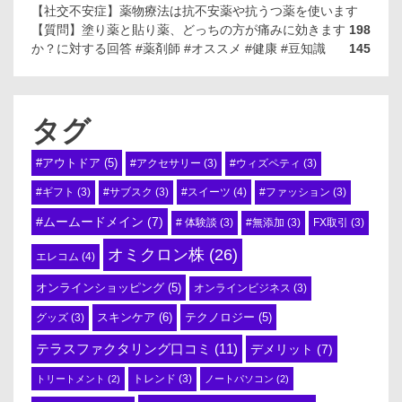
【社交不安症】薬物療法は抗不安薬や抗うつ薬を使います
【質問】塗り薬と貼り薬、どっちの方が痛みに効きます
198
か？に対する回答 #薬剤師 #オススメ #健康 #豆知識
145
タグ
#アウトドア
(5)
#アクセサリー
(3)
#ウィズペティ
(3)
#スイーツ
(4)
#ギフト
(3)
#サブスク
(3)
#ファッション
(3)
#ムームードメイン
(7)
# 体験談
(3)
#無添加
(3)
FX取引
(3)
オミクロン株
(26)
エレコム
(4)
オンラインショッピング
(5)
オンラインビジネス
(3)
スキンケア
(6)
テクノロジー
(5)
グッズ
(3)
テラスファクタリング口コミ
(11)
デメリット
(7)
トリートメント
(2)
トレンド
(3)
ノートパソコン
(2)