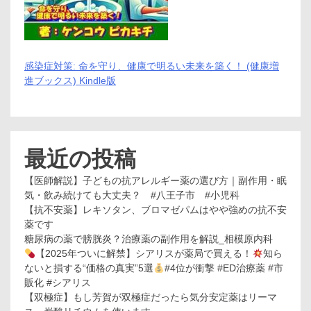
感染症対策: 命を守り、健康で明るい未来を築く！ (健康増
進ブックス) Kindle版
最近の投稿
【医師解説】子どもの抗アレルギー薬の選び方｜副作用・眠
気・飲み続けても大丈夫？ #八王子市 #小児科
【抗不安薬】レキソタン、ブロマゼパムはやや強めの抗不安
薬です
糖尿病の薬で膀胱炎？治療薬の副作用を解説_相模原内科
【2025年ついに解禁】シアリスが薬局で買える！
知ら
ないと損する“価格の真実”5選
#4位が衝撃 #ED治療薬 #市
販化 #シアリス
【双極症】もし芳賀が双極症だったら気分安定薬はリーマ