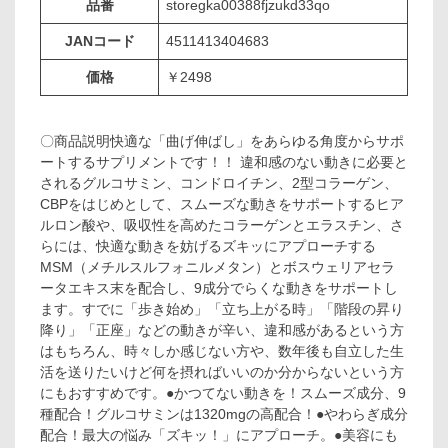
品番
storegka00388fjzukd33qo
JANコード
4511413404683
価格
￥2498
〇商品説明快適な「曲げ伸ばし」をあらゆる角度からサポ
ートするサプリメントです！！ 違和感のない動きに必要と
されるグルコサミン、コンドロイチン、2型コラーゲン、
CBPをはじめとして、スムーズな動きをサポートするヒア
ルロン酸や、吸収性を高めたコラーゲンとエラスチン、さ
らには、快適な動きを妨げるズキッにアプローチする
MSM（メチルスルフォニルメタン）とボスウェリアセラ
ータエキス末を配合し、9成分でらくな動きをサポートし
ます。すでに「歩き始め」「立ち上がる時」「階段の昇り
降り」「正座」などの動きが辛い、違和感があるという方
はもちろん、時々しか感じない方や、数年後も自立した生
活を送りたいけど何を摂ればいいのか分からないという方
にもおすすめです。●かつてない動きを！スムーズ成分、9
種配合！グルコサミンは1320mgの高配合！●やわらぎ成分
配合！最大の悩み「ズキッ！」にアプローチ。●美容にも