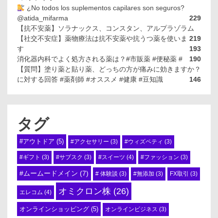
¿No todos los suplementos capilares son seguros?
@atida_mifarma
229
【抗不安薬】ソラナックス、コンスタン、アルプラゾラム
【社交不安症】薬物療法は抗不安薬や抗うつ薬を使いま
219
す
193
消化器内科でよく処方される薬は？#市販薬 #便秘薬 #
190
【質問】塗り薬と貼り薬、どっちの方が痛みに効きますか？
に対する回答 #薬剤師 #オススメ #健康 #豆知識
146
タグ
#アウトドア
(5)
#アクセサリー
(3)
#ウィズペティ
(3)
#スイーツ
(4)
#ギフト
(3)
#サブスク
(3)
#ファッション
(3)
#ムームードメイン
(7)
# 体験談
(3)
#無添加
(3)
FX取引
(3)
オミクロン株
(26)
エレコム
(4)
オンラインショッピング
(5)
オンラインビジネス
(3)