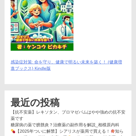
感染症対策: 命を守り、健康で明るい未来を築く！ (健康増
進ブックス) Kindle版
最近の投稿
【抗不安薬】レキソタン、ブロマゼパムはやや強めの抗不安
薬です
糖尿病の薬で膀胱炎？治療薬の副作用を解説_相模原内科
【2025年ついに解禁】シアリスが薬局で買える！
知ら