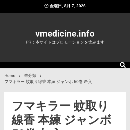
Skip
金曜日, 8月 7, 2026
to
content
vmedicine.info
PR：本サイトはプロモーションを含みます
Home
未分類
フマキラー 蚊取り線香 本練 ジャンボ 50巻 缶入
フマキラー 蚊取り
線香 本練 ジャンボ