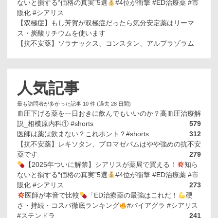
ないと損する“価格の真実”5選
#4位が衝撃 #ED治療薬 #市
販化 #シアリス
【双極症】もし芳賀が双極症だったら気分安定薬はリーマ
ス・炭酸リチウムを使います
【抗不安薬】ソラナックス、コンスタン、アルプラゾラム
人気記事
最も訪問者が多かった記事 10 件 (過去 28 日間)
血圧下げる薬を一日おきに飲んでもいいのか？高血圧治療解
説_相模原内科① #shorts
579
医師は薬は飲まない？これホント？#shorts
312
【抗不安薬】レキソタン、ブロマゼパムはやや強めの抗不安
薬です
279
【2025年ついに解禁】シアリスが薬局で買える！
知ら
ないと損する“価格の真実”5選
#4位が衝撃 #ED治療薬 #市
販化 #シアリス
273
医師が本音で比較
「ED治療薬の最強はこれだ！
硬
さ・持続・コスパ徹底ランキング
#バイアグラ #シアリス
#ステンドラ
241