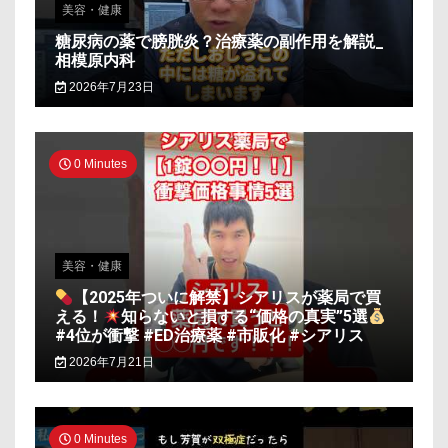
美容・健康
糖尿病の薬で膀胱炎？治療薬の副作用を解説_
相模原内科
2026年7月23日
0 Minutes
美容・健康
【2025年ついに解禁】シアリスが薬局で買
える！
知らないと損する“価格の真実”5選
#4位が衝撃 #ED治療薬 #市販化 #シアリス
2026年7月21日
0 Minutes