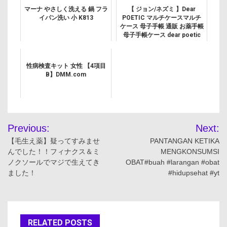
マーナ やさしく洗える 鍋 フラ
【 ジョン/ネズミ 】Dear
イパン洗い 小 K813
POETIC マルチケースマルチ
ケース 母子手帳 通販 お薬手帳
母子手帳ケース dear poetic
おしゃれ コンパクト a5 ファス
ナー 診察券 ケース 母子手...
性病検査キット 女性 【4項目
B】DMM.com
投
Previous:
Next:
稿
【毛生え薬】疑ってすみませ
PANTANGAN KETIKA
んでした！！フィナクス＆ミ
MENGKONSUMSI
ナ
ノクソールでマジで生えてき
OBAT#buah #larangan #obat
ました！
#hidupsehat #yt
ビ
ゲ
ー
RELATED POSTS