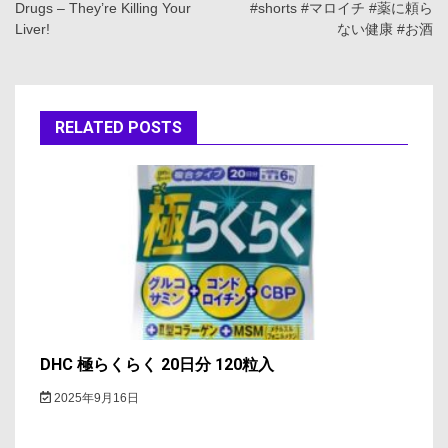
Drugs – They’re Killing Your
#shorts #マロイチ #薬に頼ら
ナ
Liver!
ない健康 #お酒
ビ
ゲ
RELATED POSTS
ー
シ
ョ
ン
DHC 極らくらく 20日分 120粒入
2025年9月16日