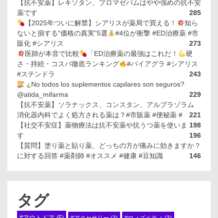
【抗不安薬】レキソタン、ブロマゼパムはやや強めの抗不安
薬です
285
【2025年ついに解禁】シアリスが薬局で買える！
知ら
ないと損する“価格の真実”5選
#4位が衝撃 #ED治療薬 #市
販化 #シアリス
273
医師が本音で比較
「ED治療薬の最強はこれだ！
硬
さ・持続・コスパ徹底ランキング
#バイアグラ #シアリス
#ステンドラ
243
¿No todos los suplementos capilares son seguros?
@atida_mifarma
229
【抗不安薬】ソラナックス、コンスタン、アルプラゾラム
消化器内科でよく処方される薬は？#市販薬 #便秘薬 #
221
【社交不安症】薬物療法は抗不安薬や抗うつ薬を使いま
198
す
196
【質問】塗り薬と貼り薬、どっちの方が痛みに効きますか？
に対する回答 #薬剤師 #オススメ #健康 #豆知識
146
タグ
#アウトドア
(5)