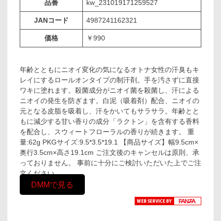
品番
kw_231019171259527
JANコード
4987241162321
価格
￥990
年齢とともにニオイ変化の気になるオトナ女性の汗臭もキ
レイにするロールオンタイプの制汗剤。手を汚さずに直接
ワキに塗れます。殺菌成分がニオイ菌を殺菌し、汗による
ニオイの発生を防ぎます。白泥（吸着剤）配合、ニオイの
元となる皮脂を吸着し、汗をかいてもサラサラ。年齢とと
もに減少する甘い香りの成分「ラクトン」を含有する香料
を配合し、スウィートフローラルの香りが続きます。 重
量:62g PKGサイズ:9.5*3.5*19.1 【商品サイズ】幅9.5cm×
奥行3.5cm×高さ19.1cm ご注文後のキャンセルは原則、承
っておりません。 事前に十分にご検討いただいた上でご注
文ください。
DMMで見る