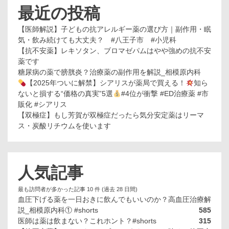
最近の投稿
【医師解説】子どもの抗アレルギー薬の選び方｜副作用・眠
気・飲み続けても大丈夫？ #八王子市 #小児科
【抗不安薬】レキソタン、ブロマゼパムはやや強めの抗不安
薬です
糖尿病の薬で膀胱炎？治療薬の副作用を解説_相模原内科
【2025年ついに解禁】シアリスが薬局で買える！
知ら
ないと損する“価格の真実”5選
#4位が衝撃 #ED治療薬 #市
販化 #シアリス
【双極症】もし芳賀が双極症だったら気分安定薬はリーマ
ス・炭酸リチウムを使います
人気記事
最も訪問者が多かった記事 10 件 (過去 28 日間)
血圧下げる薬を一日おきに飲んでもいいのか？高血圧治療解
説_相模原内科① #shorts
585
医師は薬は飲まない？これホント？#shorts
315