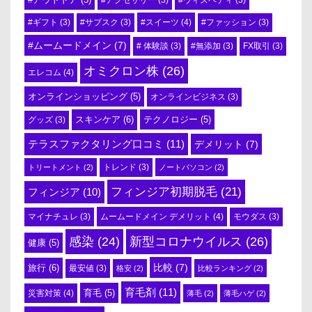
#アクセサリー
(3)
#ウィズペティ
(3)
#スイーツ
(4)
#ギフト
(3)
#サブスク
(3)
#ファッション
(3)
#ムームードメイン
(7)
# 体験談
(3)
#無添加
(3)
FX取引
(3)
オミクロン株
(26)
エレコム
(4)
オンラインショッピング
(5)
オンラインビジネス
(3)
スキンケア
(6)
テクノロジー
(5)
グッズ
(3)
テラスファクタリング口コミ
(11)
デメリット
(7)
トリートメント
(2)
トレンド
(3)
ノートパソコン
(2)
フィンジア初期脱毛
(21)
フィンジア
(10)
ムームードメイン デメリット
(4)
マイナチュレ
(3)
モウダス
(3)
感染
(24)
新型コロナウイルス
(26)
健康
(5)
比較
(7)
旅行
(6)
最安値
(3)
格安
(2)
比較ランキング
(2)
育毛剤
(11)
育毛
(5)
災害対策
(4)
薄毛
(2)
薄毛ハゲ
(2)