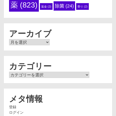
薬
(823)
除菌
(24)
返金
(2)
香り
(2)
アーカイブ
ア
ー
カ
イ
ブ
カテゴリー
カ
テ
ゴ
リ
ー
メタ情報
登録
ログイン