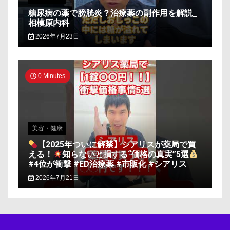
糖尿病の薬で膀胱炎？治療薬の副作用を解説_
相模原内科
2026年7月23日
0 Minutes
美容・健康
【2025年ついに解禁】シアリスが薬局で買
える！
知らないと損する“価格の真実”5選
#4位が衝撃 #ED治療薬 #市販化 #シアリス
2026年7月21日