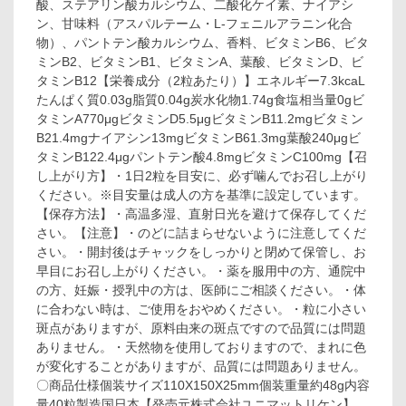
酸、ステアリン酸カルシウム、二酸化ケイ素、ナイアシ
ン、甘味料（アスパルテーム・L-フェニルアラニン化合
物）、パントテン酸カルシウム、香料、ビタミンB6、ビタ
ミンB2、ビタミンB1、ビタミンA、葉酸、ビタミンD、ビ
タミンB12【栄養成分（2粒あたり）】エネルギー7.3kcaL
たんぱく質0.03g脂質0.04g炭水化物1.74g食塩相当量0gビ
タミンA770μgビタミンD5.5μgビタミンB11.2mgビタミン
B21.4mgナイアシン13mgビタミンB61.3mg葉酸240μgビ
タミンB122.4μgパントテン酸4.8mgビタミンC100mg【召
し上がり方】・1日2粒を目安に、必ず噛んでお召し上がり
ください。※目安量は成人の方を基準に設定しています。
【保存方法】・高温多湿、直射日光を避けて保存してくだ
さい。【注意】・のどに詰まらせないように注意してくだ
さい。・開封後はチャックをしっかりと閉めて保管し、お
早目にお召し上がりください。・薬を服用中の方、通院中
の方、妊娠・授乳中の方は、医師にご相談ください。・体
に合わない時は、ご使用をおやめください。・粒に小さい
斑点がありますが、原料由来の斑点ですので品質には問題
ありません。・天然物を使用しておりますので、まれに色
が変化することがありますが、品質には問題ありません。
〇商品仕様個装サイズ110X150X25mm個装重量約48g内容
量40粒製造国日本【発売元株式会社ユニマットリケン】