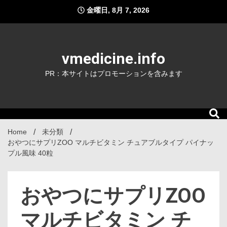
Skip
金曜日, 8月 7, 2026
to
content
vmedicine.info
PR：本サイトはプロモーションを含みます
Home
未分類
おやつにサプリZOO マルチビタミン チュアブルタイプ パイナッ
プル風味 40粒
おやつにサプリZOO
マルチビタミン チ