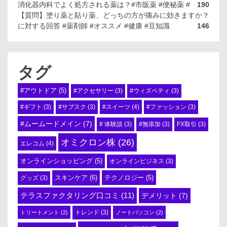
消化器内科でよく処方される薬は？#市販薬 #便秘薬 #
190
【質問】塗り薬と貼り薬、どっちの方が痛みに効きますか？
に対する回答 #薬剤師 #オススメ #健康 #豆知識
146
タグ
#アウトドア
(5)
#アクセサリー
(3)
#ウィズペティ
(3)
#スイーツ
(4)
#ギフト
(3)
#サブスク
(3)
#ファッション
(3)
#ムームードメイン
(7)
# 体験談
(3)
#無添加
(3)
FX取引
(3)
オミクロン株
(26)
エレコム
(4)
オンラインショッピング
(5)
オンラインビジネス
(3)
スキンケア
(6)
テクノロジー
(5)
グッズ
(3)
テラスファクタリング口コミ
(11)
デメリット
(7)
トリートメント
(2)
トレンド
(3)
ノートパソコン
(2)