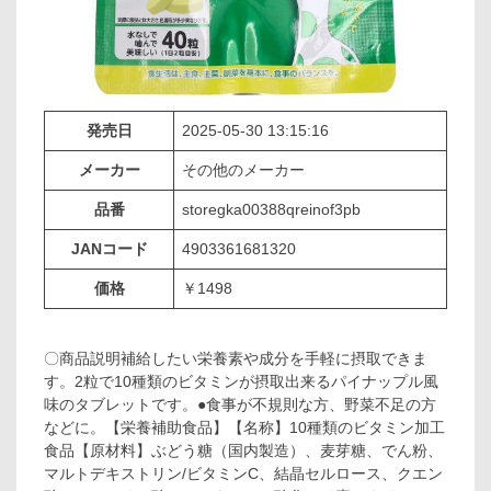
発売日
2025-05-30 13:15:16
メーカー
その他のメーカー
品番
storegka00388qreinof3pb
JANコード
4903361681320
価格
￥1498
〇商品説明補給したい栄養素や成分を手軽に摂取できま
す。2粒で10種類のビタミンが摂取出来るパイナップル風
味のタブレットです。●食事が不規則な方、野菜不足の方
などに。【栄養補助食品】【名称】10種類のビタミン加工
食品【原材料】ぶどう糖（国内製造）、麦芽糖、でん粉、
マルトデキストリン/ビタミンC、結晶セルロース、クエン