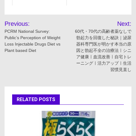
投
Previous:
Next:
稿
PCRM National Survey:
60代・70代の高齢者薬なしで
Public’s Perception of Weight
勃起力を回復した秘訣｜泌尿
ナ
Loss Injectable Drugs Diet vs
器科専門医が明かす本当の原
Plant based Diet
因と勃起不全の治療法ㅣシニ
ビ
ア健康ㅣ血流改善ㅣ自宅トレ
ーニングㅣ活力アップㅣ生活
ゲ
習慣見直し
ー
シ
RELATED POSTS
ョ
ン