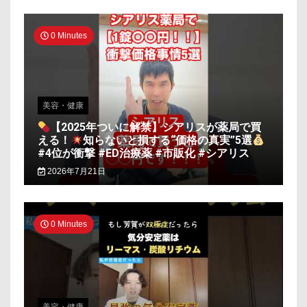
0 Minutes
美容・健康
【2025年ついに解禁】シアリスが薬局で買
える！
知らないと損する“価格の真実”5選
#4位が衝撃 #ED治療薬 #市販化 #シアリス
2026年7月21日
0 Minutes