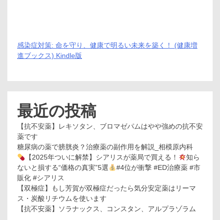
感染症対策: 命を守り、健康で明るい未来を築く！ (健康増
進ブックス) Kindle版
最近の投稿
【抗不安薬】レキソタン、ブロマゼパムはやや強めの抗不安
薬です
糖尿病の薬で膀胱炎？治療薬の副作用を解説_相模原内科
【2025年ついに解禁】シアリスが薬局で買える！
知ら
ないと損する“価格の真実”5選
#4位が衝撃 #ED治療薬 #市
販化 #シアリス
【双極症】もし芳賀が双極症だったら気分安定薬はリーマ
ス・炭酸リチウムを使います
【抗不安薬】ソラナックス、コンスタン、アルプラゾラム