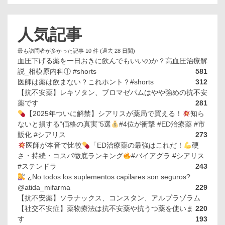
人気記事
最も訪問者が多かった記事 10 件 (過去 28 日間)
血圧下げる薬を一日おきに飲んでもいいのか？高血圧治療解
説_相模原内科① #shorts
581
医師は薬は飲まない？これホント？#shorts
312
【抗不安薬】レキソタン、ブロマゼパムはやや強めの抗不安
薬です
281
【2025年ついに解禁】シアリスが薬局で買える！
知ら
ないと損する“価格の真実”5選
#4位が衝撃 #ED治療薬 #市
販化 #シアリス
273
医師が本音で比較
「ED治療薬の最強はこれだ！
硬
さ・持続・コスパ徹底ランキング
#バイアグラ #シアリス
#ステンドラ
243
¿No todos los suplementos capilares son seguros?
@atida_mifarma
229
【抗不安薬】ソラナックス、コンスタン、アルプラゾラム
【社交不安症】薬物療法は抗不安薬や抗うつ薬を使いま
220
す
193