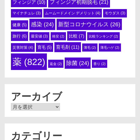
フィンジア初期脱毛
(21)
フィンジア
(10)
ムームードメイン デメリット
(4)
マイナチュレ
(3)
モウダス
(3)
感染
(24)
新型コロナウイルス
(26)
健康
(5)
比較
(7)
旅行
(6)
最安値
(3)
格安
(2)
比較ランキング
(2)
育毛剤
(11)
育毛
(5)
災害対策
(4)
薄毛
(2)
薄毛ハゲ
(2)
薬
(822)
除菌
(24)
返金
(2)
香り
(2)
アーカイブ
ア
ー
カ
イ
ブ
カテゴリー