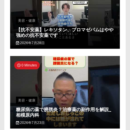
美容・健康
【抗不安薬】レキソタン、ブロマゼパムはやや
強めの抗不安薬です
2026年7月28日
0 Minutes
美容・健康
糖尿病の薬で膀胱炎？治療薬の副作用を解説_
相模原内科
2026年7月23日