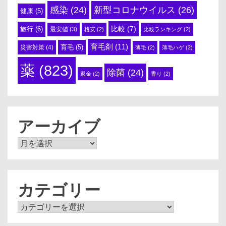
感染
(24)
新型コロナウイルス
(26)
健康
(5)
比較
(7)
旅行
(6)
最安値
(3)
格安
(2)
比較ランキング
(2)
育毛剤
(11)
育毛
(5)
災害対策
(4)
薄毛
(2)
薄毛ハゲ
(2)
薬
(823)
除菌
(24)
返金
(2)
香り
(2)
アーカイブ
ア
ー
カ
イ
ブ
カテゴリー
カ
テ