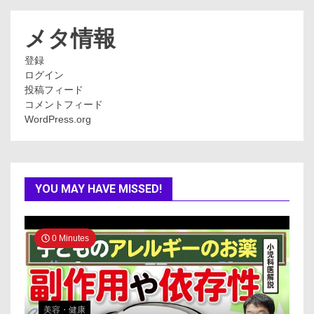
ゴ
リ
ー
メタ情報
登録
ログイン
投稿フィード
コメントフィード
WordPress.org
YOU MAY HAVE MISSED!
0 Minutes
美容・健康