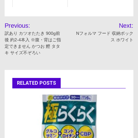
投
Previous:
Next:
稿
訳あり カツオたたき 900g前
Nフォルマ フード 収納ボック
後 約2-4本入 ※腹・背はご指
ス ホワイト
ナ
定できません かつお 鰹 タタ
キ サイズ不ぞろい
ビ
ゲ
ー
RELATED POSTS
シ
ョ
ン