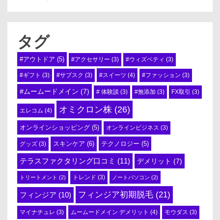
タグ
#アウトドア
(5)
#アクセサリー
(3)
#ウィズペティ
(3)
#スイーツ
(4)
#ギフト
(3)
#サブスク
(3)
#ファッション
(3)
#ムームードメイン
(7)
# 体験談
(3)
#無添加
(3)
FX取引
(3)
オミクロン株
(26)
エレコム
(4)
オンラインショッピング
(5)
オンラインビジネス
(3)
スキンケア
(6)
テクノロジー
(5)
グッズ
(3)
テラスファクタリング口コミ
(11)
デメリット
(7)
トリートメント
(2)
トレンド
(3)
ノートパソコン
(2)
フィンジア初期脱毛
(21)
フィンジア
(10)
ムームードメイン デメリット
(4)
マイナチュレ
(3)
モウダス
(3)