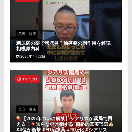
美容・健康
糖尿病の薬で膀胱炎？治療薬の副作用を解説_
相模原内科
2026年7月23日
0 Minutes
美容・健康
【2025年ついに解禁】シアリスが薬局で買
える！
知らないと損する“価格の真実”5選
#4位が衝撃 #ED治療薬 #市販化 #シアリス