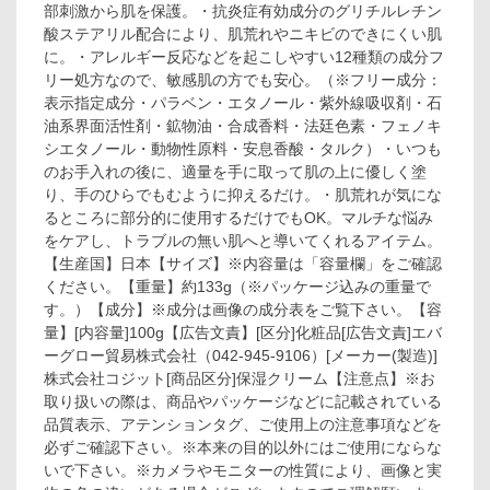
部刺激から肌を保護。・抗炎症有効成分のグリチルレチン
酸ステアリル配合により、肌荒れやニキビのできにくい肌
に。・アレルギー反応などを起こしやすい12種類の成分フ
リー処方なので、敏感肌の方でも安心。（※フリー成分：
表示指定成分・パラベン・エタノール・紫外線吸収剤・石
油系界面活性剤・鉱物油・合成香料・法廷色素・フェノキ
シエタノール・動物性原料・安息香酸・タルク）・いつも
のお手入れの後に、適量を手に取って肌の上に優しく塗
り、手のひらでもむように抑えるだけ。・肌荒れが気にな
るところに部分的に使用するだけでもOK。マルチな悩み
をケアし、トラブルの無い肌へと導いてくれるアイテム。
【生産国】日本【サイズ】※内容量は「容量欄」をご確認
ください。【重量】約133g（※パッケージ込みの重量で
す。）【成分】※成分は画像の成分表をご覧下さい。【容
量】[内容量]100g【広告文責】[区分]化粧品[広告文責]エバ
ーグロー貿易株式会社（042-945-9106）[メーカー(製造)]
株式会社コジット[商品区分]保湿クリーム【注意点】※お
取り扱いの際は、商品やパッケージなどに記載されている
品質表示、アテンションタグ、ご使用上の注意事項などを
必ずご確認下さい。※本来の目的以外にはご使用にならな
いで下さい。※カメラやモニターの性質により、画像と実