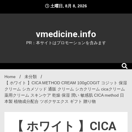
Skip
土曜日, 8月 8, 2026
to
content
vmedicine.info
PR：本サイトはプロモーションを含みます
Home
未分類
【 ホワイト 】CICA METHOD CREAM 100gCOGIT コジット 保湿
クリーム シカメソッド 通販 クリーム シカクリーム cicaクリーム
薬用クリーム スキンケア 乾燥 保湿 潤い 敏感肌 CICA method 日
本製 植物成分配合 ツボクサエクス ギフト 贈り物
【 ホワイト 】CICA