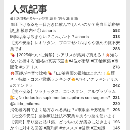
人気記事
最も訪問者が多かった記事 10 件 (過去 28 日間)
血圧下げる薬を一日おきに飲んでもいいのか？高血圧治療解
説_相模原内科① #shorts
592
医師は薬は飲まない？これホント？#shorts
313
【抗不安薬】レキソタン、ブロマゼパムはやや強めの抗不安
薬です
288
【2025年ついに解禁】シアリスが薬局で買える！
知ら
ないと損する“価格の真実”5選
#4位が衝撃 #ED治療薬 #市
販化 #シアリス
276
医師が本音で比較
「ED治療薬の最強はこれだ！
硬
さ・持続・コスパ徹底ランキング
#バイアグラ #シアリス
#ステンドラ
242
【抗不安薬】ソラナックス、コンスタン、アルプラゾラム
¿No todos los suplementos capilares son seguros?
221
@atida_mifarma
220
消化器内科でよく処方される薬は？#市販薬 #便秘薬 #
206
【社交不安症】薬物療法は抗不安薬や抗うつ薬を使います
【質問】塗り薬と貼り薬、どっちの方が痛みに効きます
196
か？に対する回答 #薬剤師 #オススメ #健康 #豆知識
145