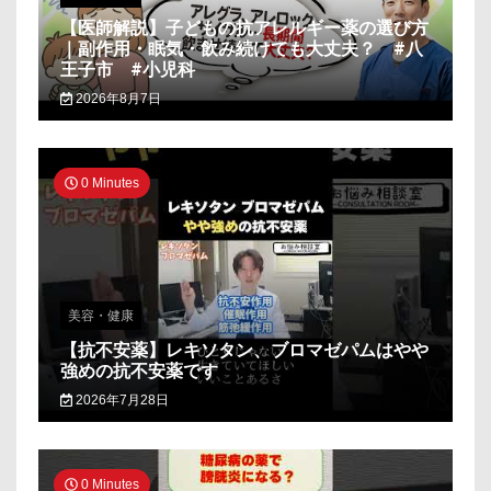
【医師解説】子どもの抗アレルギー薬の選び方
｜副作用・眠気・飲み続けても大丈夫？ #八
王子市 #小児科
2026年8月7日
0 Minutes
美容・健康
【抗不安薬】レキソタン、ブロマゼパムはやや
強めの抗不安薬です
2026年7月28日
0 Minutes