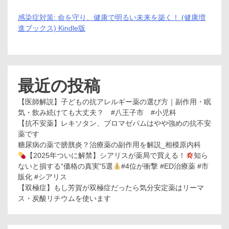
感染症対策: 命を守り、健康で明るい未来を築く！ (健康増
進ブックス) Kindle版
最近の投稿
【医師解説】子どもの抗アレルギー薬の選び方｜副作用・眠
気・飲み続けても大丈夫？ #八王子市 #小児科
【抗不安薬】レキソタン、ブロマゼパムはやや強めの抗不安
薬です
糖尿病の薬で膀胱炎？治療薬の副作用を解説_相模原内科
【2025年ついに解禁】シアリスが薬局で買える！
知ら
ないと損する“価格の真実”5選
#4位が衝撃 #ED治療薬 #市
販化 #シアリス
【双極症】もし芳賀が双極症だったら気分安定薬はリーマ
ス・炭酸リチウムを使います