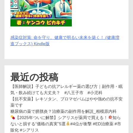
感染症対策: 命を守り、健康で明るい未来を築く！ (健康増
進ブックス) Kindle版
最近の投稿
【医師解説】子どもの抗アレルギー薬の選び方｜副作用・眠
気・飲み続けても大丈夫？ #八王子市 #小児科
【抗不安薬】レキソタン、ブロマゼパムはやや強めの抗不安
薬です
糖尿病の薬で膀胱炎？治療薬の副作用を解説_相模原内科
【2025年ついに解禁】シアリスが薬局で買える！
知ら
ないと損する“価格の真実”5選
#4位が衝撃 #ED治療薬 #市
販化 #シアリス