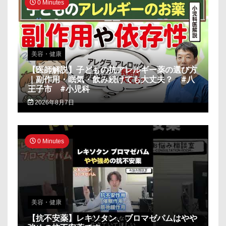
0 Minutes
美容・健康
【医師解説】子どもの抗アレルギー薬の選び方
｜副作用・眠気・飲み続けても大丈夫？ #八
王子市 #小児科
2026年8月7日
0 Minutes
美容・健康
【抗不安薬】レキソタン、ブロマゼパムはやや