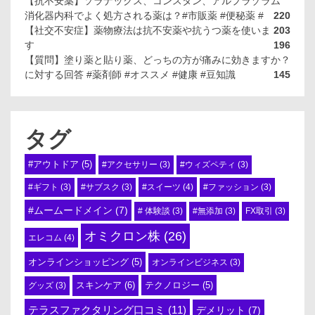
【抗不安薬】ソラナックス、コンスタン、アルプラゾラム
消化器内科でよく処方される薬は？#市販薬 #便秘薬 #
220
【社交不安症】薬物療法は抗不安薬や抗うつ薬を使いま
203
す
196
【質問】塗り薬と貼り薬、どっちの方が痛みに効きますか？
に対する回答 #薬剤師 #オススメ #健康 #豆知識
145
タグ
#アウトドア
(5)
#アクセサリー
(3)
#ウィズペティ
(3)
#スイーツ
(4)
#ギフト
(3)
#サブスク
(3)
#ファッション
(3)
#ムームードメイン
(7)
# 体験談
(3)
#無添加
(3)
FX取引
(3)
オミクロン株
(26)
エレコム
(4)
オンラインショッピング
(5)
オンラインビジネス
(3)
スキンケア
(6)
テクノロジー
(5)
グッズ
(3)
テラスファクタリング口コミ
(11)
デメリット
(7)