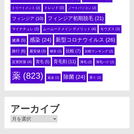
トリートメント
(2)
トレンド
(3)
ノートパソコン
(2)
フィンジア初期脱毛
(21)
フィンジア
(10)
ムームードメイン デメリット
(4)
マイナチュレ
(3)
モウダス
(3)
感染
(24)
新型コロナウイルス
(26)
健康
(5)
比較
(7)
旅行
(6)
最安値
(3)
格安
(2)
比較ランキング
(2)
育毛剤
(11)
育毛
(5)
災害対策
(4)
薄毛
(2)
薄毛ハゲ
(2)
薬
(823)
除菌
(24)
返金
(2)
香り
(2)
アーカイブ
ア
ー
カ