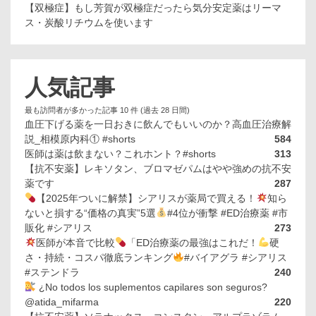
【双極症】もし芳賀が双極症だったら気分安定薬はリーマ
ス・炭酸リチウムを使います
人気記事
最も訪問者が多かった記事 10 件 (過去 28 日間)
血圧下げる薬を一日おきに飲んでもいいのか？高血圧治療解
説_相模原内科① #shorts
584
医師は薬は飲まない？これホント？#shorts
313
【抗不安薬】レキソタン、ブロマゼパムはやや強めの抗不安
薬です
287
【2025年ついに解禁】シアリスが薬局で買える！
知ら
ないと損する“価格の真実”5選
#4位が衝撃 #ED治療薬 #市
販化 #シアリス
273
医師が本音で比較
「ED治療薬の最強はこれだ！
硬
さ・持続・コスパ徹底ランキング
#バイアグラ #シアリス
#ステンドラ
240
¿No todos los suplementos capilares son seguros?
@atida_mifarma
220