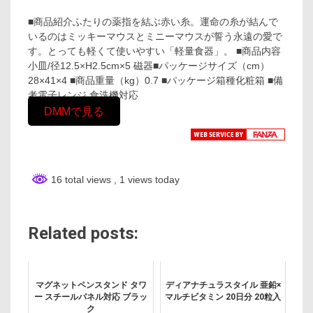
■商品紹介ふたりの薬指を結ぶ赤い糸。運命の糸が結んで
いるのはミッキーマウスとミニーマウスが誓う永遠の愛で
す。とっても軽くて使いやすい「軽量食器」。 ■商品内容
小皿/径12.5×H2.5cm×5 磁器■パッケージサイズ（cm）
28×41×4 ■商品重量（kg）0.7 ■パッケージ箱種化粧箱 ■備
考電子レンジ 食洗機対応
DMMで見る
16 total views
, 1 views today
Related posts:
マグネットペンスタンド タワ
ディアナチュラスタイル 亜鉛×
ー スチールパネル対応 ブラッ
マルチビタミン 20日分 20粒入
ク