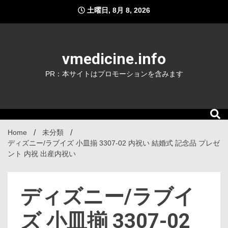
Skip
土曜日, 8月 8, 2026
to
content
vmedicine.info
PR：本サイトはプロモーションを含みます
Home
未分類
ディズニー/ラブイズ 小皿揃 3307-02 内祝い 結婚式 記念品 プレゼ
ント 内祝 出産内祝い
ディズニー/ラブイ
ズ 小皿揃 3307-02