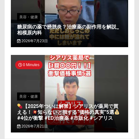
美容・健康
糖尿病の薬で膀胱炎？治療薬の副作用を解説_
相模原内科
2026年7月23日
0 Minutes
美容・健康
【2025年ついに解禁】シアリスが薬局で買
える！
知らないと損する“価格の真実”5選
#4位が衝撃 #ED治療薬 #市販化 #シアリス
2026年7月21日