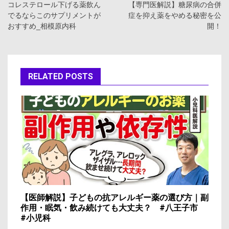
稿
コレステロール下げる薬飲ん
【専門医解説】糖尿病の合併
でるならこのサプリメントが
症を抑え薬をやめる秘密を公
ナ
おすすめ_相模原内科
開！
ビ
ゲ
RELATED POSTS
ー
シ
ョ
ン
【医師解説】子どもの抗アレルギー薬の選び方｜副
作用・眠気・飲み続けても大丈夫？ #八王子市
#小児科