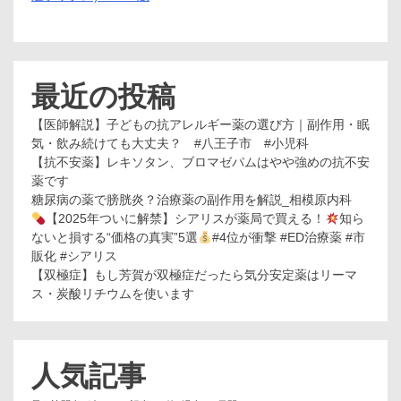
最近の投稿
【医師解説】子どもの抗アレルギー薬の選び方｜副作用・眠
気・飲み続けても大丈夫？ #八王子市 #小児科
【抗不安薬】レキソタン、ブロマゼパムはやや強めの抗不安
薬です
糖尿病の薬で膀胱炎？治療薬の副作用を解説_相模原内科
【2025年ついに解禁】シアリスが薬局で買える！
知ら
ないと損する“価格の真実”5選
#4位が衝撃 #ED治療薬 #市
販化 #シアリス
【双極症】もし芳賀が双極症だったら気分安定薬はリーマ
ス・炭酸リチウムを使います
人気記事