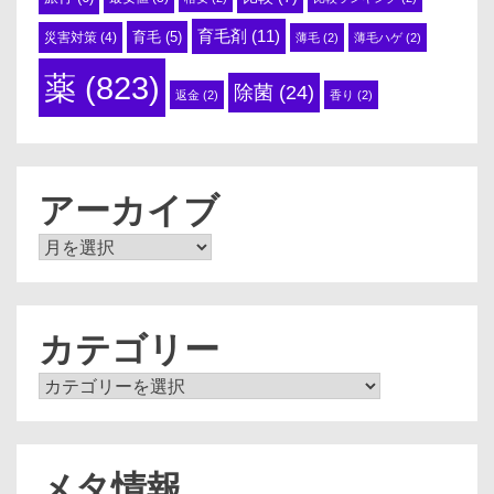
育毛剤
(11)
育毛
(5)
災害対策
(4)
薄毛
(2)
薄毛ハゲ
(2)
薬
(823)
除菌
(24)
返金
(2)
香り
(2)
アーカイブ
ア
ー
カ
イ
ブ
カテゴリー
カ
テ
ゴ
リ
ー
メタ情報