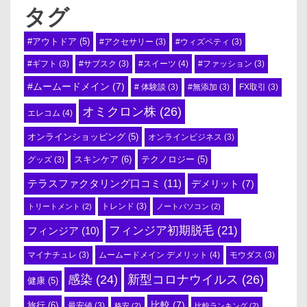
タグ
#アウトドア
(5)
#アクセサリー
(3)
#ウィズペティ
(3)
#スイーツ
(4)
#ギフト
(3)
#サブスク
(3)
#ファッション
(3)
#ムームードメイン
(7)
# 体験談
(3)
#無添加
(3)
FX取引
(3)
オミクロン株
(26)
エレコム
(4)
オンラインショッピング
(5)
オンラインビジネス
(3)
スキンケア
(6)
テクノロジー
(5)
グッズ
(3)
テラスファクタリング口コミ
(11)
デメリット
(7)
トリートメント
(2)
トレンド
(3)
ノートパソコン
(2)
フィンジア初期脱毛
(21)
フィンジア
(10)
ムームードメイン デメリット
(4)
マイナチュレ
(3)
モウダス
(3)
感染
(24)
新型コロナウイルス
(26)
健康
(5)
比較
(7)
旅行
(6)
最安値
(3)
格安
(2)
比較ランキング
(2)