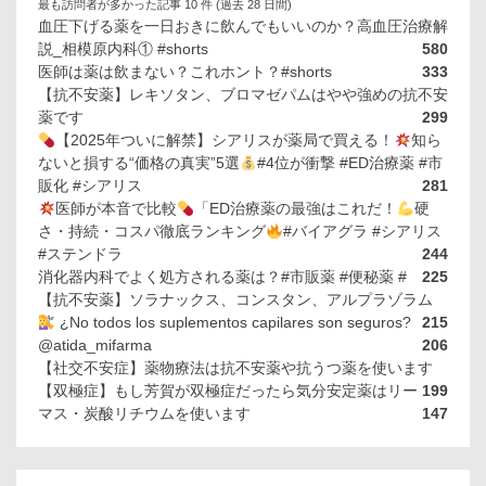
最も訪問者が多かった記事 10 件 (過去 28 日間)
血圧下げる薬を一日おきに飲んでもいいのか？高血圧治療解
説_相模原内科① #shorts
580
医師は薬は飲まない？これホント？#shorts
333
【抗不安薬】レキソタン、ブロマゼパムはやや強めの抗不安
薬です
299
【2025年ついに解禁】シアリスが薬局で買える！
知ら
ないと損する“価格の真実”5選
#4位が衝撃 #ED治療薬 #市
販化 #シアリス
281
医師が本音で比較
「ED治療薬の最強はこれだ！
硬
さ・持続・コスパ徹底ランキング
#バイアグラ #シアリス
#ステンドラ
244
消化器内科でよく処方される薬は？#市販薬 #便秘薬 #
225
【抗不安薬】ソラナックス、コンスタン、アルプラゾラム
¿No todos los suplementos capilares son seguros?
215
@atida_mifarma
206
【社交不安症】薬物療法は抗不安薬や抗うつ薬を使います
【双極症】もし芳賀が双極症だったら気分安定薬はリー
199
マス・炭酸リチウムを使います
147