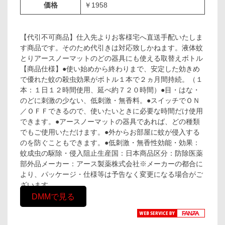
価格
￥1958
【代引不可商品】仕入先よりお客様宅へ直送手配いたしま
す商品です。そのため代引きは対応致しかねます。液体蚊
とりアースノーマットのどの器具にも使える取替えボトル
【商品仕様】●使い始めから終わりまで、安定した効きめ
で優れた蚊の殺虫効果がボトル１本で２ヵ月間持続。（１
本：１日１２時間使用、延べ約７２０時間）●目・はな・
のどに刺激の少ない、低刺激・無香料。●スイッチでＯＮ
／ＯＦＦできるので、使いたいときに必要な時間だけ使用
できます。●アースノーマットの器具であれば、どの種類
でもご使用いただけます。●外からお部屋に蚊が侵入する
のを防ぐこともできます。●低刺激・無香性効能・効果：
蚊成虫の駆除・侵入阻止生産国：日本商品区分：防除医薬
部外品メーカー：アース製薬株式会社※メーカーの都合に
より、パッケージ・仕様等は予告なく変更になる場合がご
ざいます。
DMMで見る