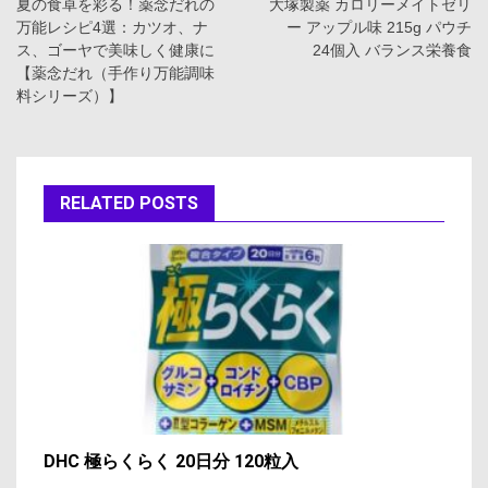
稿
夏の食卓を彩る！薬念だれの
大塚製薬 カロリーメイトゼリ
万能レシピ4選：カツオ、ナ
ー アップル味 215g パウチ
ナ
ス、ゴーヤで美味しく健康に
24個入 バランス栄養食
【薬念だれ（手作り万能調味
ビ
料シリーズ）】
ゲ
ー
RELATED POSTS
シ
ョ
ン
DHC 極らくらく 20日分 120粒入