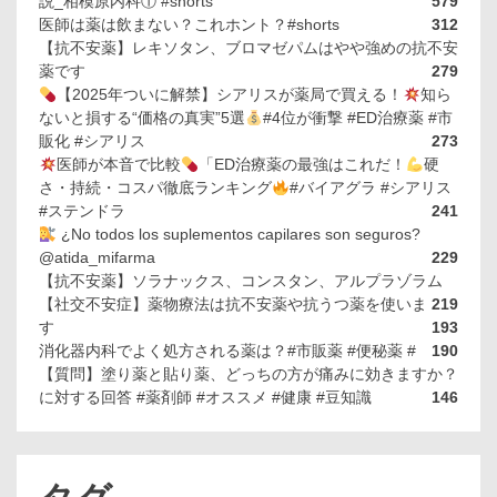
説_相模原内科① #shorts
579
医師は薬は飲まない？これホント？#shorts
312
【抗不安薬】レキソタン、ブロマゼパムはやや強めの抗不安
薬です
279
【2025年ついに解禁】シアリスが薬局で買える！
知ら
ないと損する“価格の真実”5選
#4位が衝撃 #ED治療薬 #市
販化 #シアリス
273
医師が本音で比較
「ED治療薬の最強はこれだ！
硬
さ・持続・コスパ徹底ランキング
#バイアグラ #シアリス
#ステンドラ
241
¿No todos los suplementos capilares son seguros?
@atida_mifarma
229
【抗不安薬】ソラナックス、コンスタン、アルプラゾラム
【社交不安症】薬物療法は抗不安薬や抗うつ薬を使いま
219
す
193
消化器内科でよく処方される薬は？#市販薬 #便秘薬 #
190
【質問】塗り薬と貼り薬、どっちの方が痛みに効きますか？
に対する回答 #薬剤師 #オススメ #健康 #豆知識
146