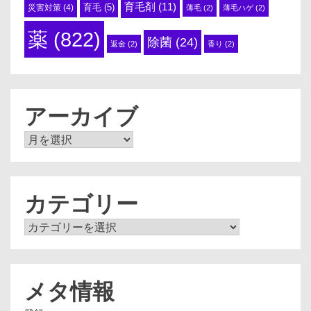
育毛剤
(11)
育毛
(5)
災害対策
(4)
薄毛
(2)
薄毛ハゲ
(2)
薬
(822)
除菌
(24)
返金
(2)
香り
(2)
アーカイブ
ア
ー
カ
イ
ブ
カテゴリー
カ
テ
ゴ
リ
ー
メタ情報