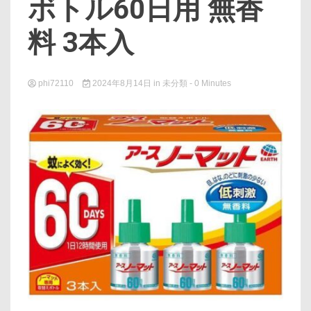
ボトル60日用 無香
料 3本入
phi72110
2024年8月14日
in
未分類
- 0 Minutes