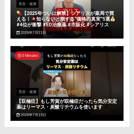
美容・健康
【2025年ついに解禁】シアリスが薬局で買
える！
知らないと損する“価格の真実”5選
#4位が衝撃 #ED治療薬 #市販化 #シアリス
2026年7月21日
0 Minutes
美容・健康
【双極症】もし芳賀が双極症だったら気分安定
薬はリーマス・炭酸リチウムを使います
2026年7月13日