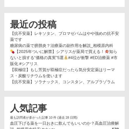
最近の投稿
【抗不安薬】レキソタン、ブロマゼパムはやや強めの抗不安
薬です
糖尿病の薬で膀胱炎？治療薬の副作用を解説_相模原内科
【2025年ついに解禁】シアリスが薬局で買える！
知ら
ないと損する“価格の真実”5選
#4位が衝撃 #ED治療薬 #市
販化 #シアリス
【双極症】もし芳賀が双極症だったら気分安定薬はリーマ
ス・炭酸リチウムを使います
【抗不安薬】ソラナックス、コンスタン、アルプラゾラム
人気記事
最も訪問者が多かった記事 10 件 (過去 28 日間)
血圧下げる薬を一日おきに飲んでもいいのか？高血圧治療解