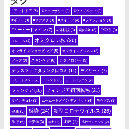
タグ
#アウトドア
(5)
#アクセサリー
(3)
#ウィズペティ
(3)
#スイーツ
(4)
#ギフト
(3)
#サブスク
(3)
#ファッション
(3)
#ムームードメイン
(7)
# 体験談
(3)
#無添加
(3)
FX取引
(3)
オミクロン株
(26)
エレコム
(4)
オンラインショッピング
(5)
オンラインビジネス
(3)
スキンケア
(6)
テクノロジー
(5)
グッズ
(3)
テラスファクタリング口コミ
(11)
デメリット
(7)
トリートメント
(2)
トレンド
(3)
ノートパソコン
(2)
フィンジア初期脱毛
(21)
フィンジア
(10)
ムームードメイン デメリット
(4)
マイナチュレ
(3)
モウダス
(3)
感染
(24)
新型コロナウイルス
(26)
健康
(5)
比較
(7)
旅行
(6)
最安値
(3)
格安
(2)
比較ランキング
(2)