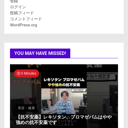
登録
ログイン
投稿フィード
コメントフィード
WordPress.org
YOU MAY HAVE MISSED!
0 Minutes
美容・健康
【抗不安薬】レキソタン、ブロマゼパムはやや
強めの抗不安薬です