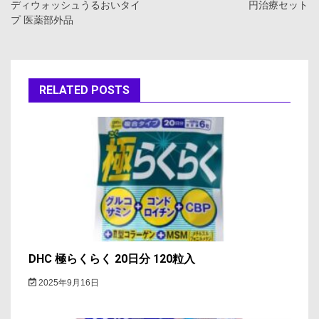
ディウォッシュうるおいタイ
円治療セット
ナ
プ 医薬部外品
ビ
ゲ
RELATED POSTS
ー
シ
ョ
ン
DHC 極らくらく 20日分 120粒入
2025年9月16日