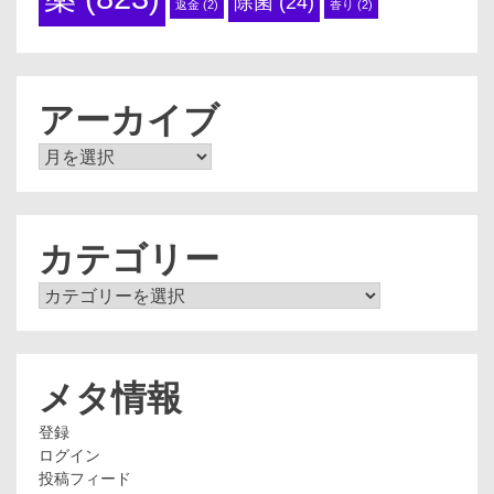
除菌
(24)
返金
(2)
香り
(2)
アーカイブ
ア
ー
カ
イ
ブ
カテゴリー
カ
テ
ゴ
リ
ー
メタ情報
登録
ログイン
投稿フィード