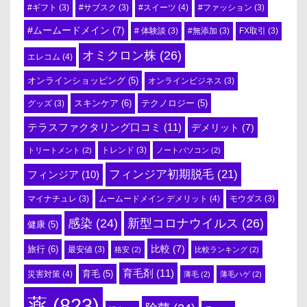
#スイーツ
(4)
#ギフト
(3)
#サブスク
(3)
#ファッション
(3)
#ムームードメイン
(7)
# 体験談
(3)
#無添加
(3)
FX取引
(3)
オミクロン株
(26)
エレコム
(4)
オンラインショッピング
(5)
オンラインビジネス
(3)
スキンケア
(6)
テクノロジー
(5)
グッズ
(3)
テラスファクタリング口コミ
(11)
デメリット
(7)
トリートメント
(2)
トレンド
(3)
ノートパソコン
(2)
フィンジア初期脱毛
(21)
フィンジア
(10)
ムームードメイン デメリット
(4)
マイナチュレ
(3)
モウダス
(3)
感染
(24)
新型コロナウイルス
(26)
健康
(5)
比較
(7)
旅行
(6)
最安値
(3)
格安
(2)
比較ランキング
(2)
育毛剤
(11)
育毛
(5)
災害対策
(4)
薄毛
(2)
薄毛ハゲ
(2)
薬
(823)