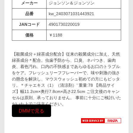
メーカー
ジョンソン＆ジョンソン
品番
kw_2403071031443921
JANコード
4901730220019
価格
￥1188
【殺菌成分＋緑茶成分配合】従来の殺菌成分に加え、天然
緑茶成分＊配合。虫歯予防から、口臭、ネバつき、歯肉
炎、着色汚れ、口内の不快感まであらゆるお口のトラブル
をケア。フレッシュリーフフレーバーで、味や刺激の強さ
の懸念を解決し、マウスウォッシュ初めての方にもピッタ
リ。＊チャエキス（1）（清涼剤）’ 重量:78 【商品サイ
ズ】幅11.2cm×奥行7.8cm×高さ22.5cm ご注文後のキャン
セルは原則、承っておりません。 事前に十分にご検討いた
だいた上でご注文ください。
DMMで見る