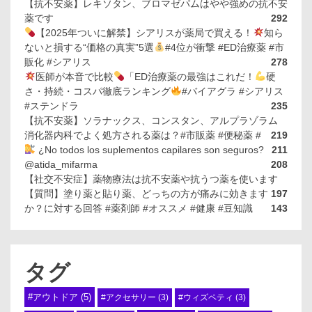
【抗不安薬】レキソタン、ブロマゼパムはやや強めの抗不安
薬です
292
【2025年ついに解禁】シアリスが薬局で買える！
知ら
ないと損する“価格の真実”5選
#4位が衝撃 #ED治療薬 #市
販化 #シアリス
278
医師が本音で比較
「ED治療薬の最強はこれだ！
硬
さ・持続・コスパ徹底ランキング
#バイアグラ #シアリス
#ステンドラ
235
【抗不安薬】ソラナックス、コンスタン、アルプラゾラム
消化器内科でよく処方される薬は？#市販薬 #便秘薬 #
219
¿No todos los suplementos capilares son seguros?
211
@atida_mifarma
208
【社交不安症】薬物療法は抗不安薬や抗うつ薬を使います
【質問】塗り薬と貼り薬、どっちの方が痛みに効きます
197
か？に対する回答 #薬剤師 #オススメ #健康 #豆知識
143
タグ
#アウトドア
(5)
#アクセサリー
(3)
#ウィズペティ
(3)