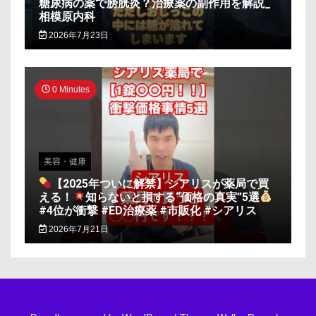
糖尿病の薬で膀胱炎？治療薬の副作用を解説_
相模原内科
2026年7月23日
0 Minutes
美容・健康
【2025年ついに解禁】シアリスが薬局で買
える！
知らないと損する“価格の真実”5選
#4位が衝撃 #ED治療薬 #市販化 #シアリス
2026年7月21日