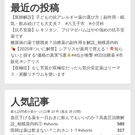
最近の投稿
【医師解説】子どもの抗アレルギー薬の選び方｜副作用・眠
気・飲み続けても大丈夫？ #八王子市 #小児科
【抗不安薬】レキソタン、ブロマゼパムはやや強めの抗不安
薬です
糖尿病の薬で膀胱炎？治療薬の副作用を解説_相模原内科
【2025年ついに解禁】シアリスが薬局で買える！
知ら
ないと損する“価格の真実”5選
#4位が衝撃 #ED治療薬 #市
販化 #シアリス
【双極症】もし芳賀が双極症だったら気分安定薬はリーマ
ス・炭酸リチウムを使います
人気記事
最も訪問者が多かった記事 10 件 (過去 28 日間)
血圧下げる薬を一日おきに飲んでもいいのか？高血圧治療解
説_相模原内科① #shorts
580
医師は薬は飲まない？これホント？#shorts
317