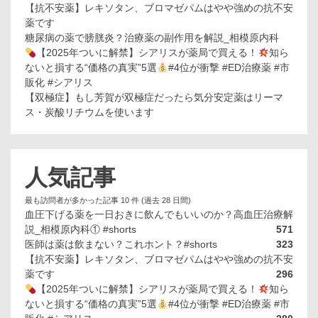
【抗不安薬】レキソタン、ブロマゼパムはやや強めの抗不安
薬です
糖尿病の薬で膀胱炎？治療薬の副作用を解説_相模原内科
【2025年ついに解禁】シアリスが薬局で買える！
知ら
ないと損する“価格の真実”5選
#4位が衝撃 #ED治療薬 #市
販化 #シアリス
【双極症】もし芳賀が双極症だったら気分安定薬はリーマ
ス・炭酸リチウムを使います
人気記事
最も訪問者が多かった記事 10 件 (過去 28 日間)
血圧下げる薬を一日おきに飲んでもいいのか？高血圧治療解
説_相模原内科① #shorts
571
医師は薬は飲まない？これホント？#shorts
323
【抗不安薬】レキソタン、ブロマゼパムはやや強めの抗不安
薬です
296
【2025年ついに解禁】シアリスが薬局で買える！
知ら
ないと損する“価格の真実”5選
#4位が衝撃 #ED治療薬 #市