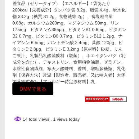
整食品（ゼリータイプ）【エネルギー】1袋あたり
200kcal【栄養成分】タンパク質 8.2g、脂質 4.4g、炭水化
物 33.2g（糖質 31.2g、食物繊維 2g）、食塩相当量
0.08g、カルシウム200mg、マグネシウム 50mg、リン
175mg、ビタミンA 385μg、ビタミンB1 0.6mg、ビタミン
B2 0.7mg、ビタミンB6 0.7mg、ビタミンB12 1.2μg、ナ
イアシン 6.5mg、パントテン酸 2.4mg、葉酸 120μg、ビ
タミンD 2.8μg、ビタミンE 3.2mg【原材料】砂糖、りん
ご果汁、乳製品乳酸菌飲料（殺菌）、ホエイタンパク（乳
成分を含む）、デキストリン、食用植物油脂、ゼラチン、
水溶性食物繊維、寒天／酸味料、香料、増粘多糖類、乳化
剤【保存方法】常温【製造者、販売者、又は輸入者】大塚
製薬株式会社【アレルギー特定原材料】乳
DMMで見る
14 total views
, 1 views today