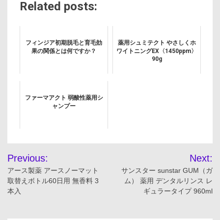
Related posts:
フィンジア初期脱毛と育毛効
薬用シュミテクト やさしくホ
果の関係とは何ですか？
ワイトニングEX〈1450ppm〉
90g
ファーマアクト 弱酸性薬用シ
ャンプー
投
Previous:
Next:
稿
アース製薬 アースノーマット
サンスター sunstar GUM（ガ
取替えボトル60日用 無香料 3
ム） 薬用 デンタルリンス レ
ナ
本入
ギュラータイプ 960ml
ビ