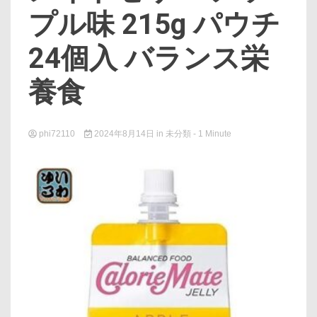
プル味 215g パウチ
24個入 バランス栄
養食
phi72110
2024年8月14日
in
未分類
- 1 Minute