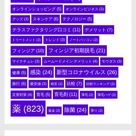
オンラインショッピング
(5)
オンラインビジネス
(3)
スキンケア
(6)
テクノロジー
(5)
グッズ
(3)
テラスファクタリング口コミ
(11)
デメリット
(7)
トリートメント
(2)
トレンド
(3)
ノートパソコン
(2)
フィンジア初期脱毛
(21)
フィンジア
(10)
ムームードメイン デメリット
(4)
マイナチュレ
(3)
モウダス
(3)
感染
(24)
新型コロナウイルス
(26)
健康
(5)
比較
(7)
旅行
(6)
最安値
(3)
格安
(2)
比較ランキング
(2)
育毛剤
(11)
育毛
(5)
災害対策
(4)
薄毛
(2)
薄毛ハゲ
(2)
薬
(823)
除菌
(24)
返金
(2)
香り
(2)