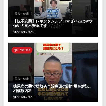
美容・健康
【抗不安薬】レキソタン、ブロマゼパムはやや
強めの抗不安薬です
2026年7月28日
0 Minutes
美容・健康
糖尿病の薬で膀胱炎？治療薬の副作用を解説_
相模原内科
2026年7月23日