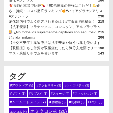
販化 #シアリス
280
医師が本音で比較
「ED治療薬の最強はこれだ！
硬
さ・持続・コスパ徹底ランキング
#バイアグラ #シアリス
#ステンドラ
236
消化器内科でよく処方される薬は？#市販薬 #便秘薬 #
219
【抗不安薬】ソラナックス、コンスタン、アルプラゾラム
¿No todos los suplementos capilares son seguros?
215
@atida_mifarma
206
【社交不安症】薬物療法は抗不安薬や抗うつ薬を使います
【双極症】もし芳賀が双極症だったら気分安定薬はリー
198
マス・炭酸リチウムを使います
143
タグ
#アウトドア
(5)
#アクセサリー
(3)
#ウィズペティ
(3)
#スイーツ
(4)
#ギフト
(3)
#サブスク
(3)
#ファッション
(3)
#ムームードメイン
(7)
# 体験談
(3)
#無添加
(3)
FX取引
(3)
オミクロン株
(26)
エレコム
(4)