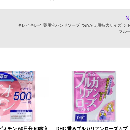
N
キレイキレイ 薬用泡ハンドソープ つめかえ用特大サイズ シ
フル
ビオチン 60日分 60粒入
DHC 香るブルガリアンローズカプ