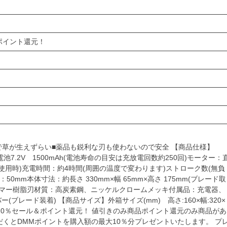
＆ポイント還元！
で草が生えずらい■薬品も鋭利な刃も使わないので安全 【商品仕様】
池7.2V 1500mAh(電池寿命の目安は充放電回数約250回)モーター：
の使用時)充電時間：約4時間(周囲の温度で変わります)ストローク数(無負
：50mm本体寸法：約長さ 330mm×幅 65mm×高さ 175mm(ブレード取
ストマー樹脂刃材質：高炭素鋼、ニッケルクロームメッキ付属品：充電器、
ー(ブレード装着) 【商品サイズ】外箱サイズ(mm) 高さ:160×幅:320×
大10％セール＆ポイント還元！ 値引きのみ商品ポイント還元のみ商品があ
くとDMMポイントを購入額の最大10％分プレゼントいたします。 プ