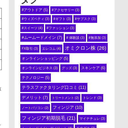
#アウトドア
(5)
#アクセサリー
(3)
#ウィズペティ
(3)
#ギフト
(3)
#サブスク
(3)
#スイーツ
(4)
#ファッション
(3)
#ムームードメイン
(7)
# 体験談
(3)
#無添加
(3)
オミクロン株
(26)
エレコム
(4)
FX取引
(3)
オンラインショッピング
(5)
スキンケア
(6)
オンラインビジネス
(3)
グッズ
(3)
テクノロジー
(5)
テラスファクタリング口コミ
(11)
直
デメリット
(7)
トリートメント
(2)
トレンド
(3)
フィンジア
(10)
ノートパソコン
(2)
フィンジア初期脱毛
(21)
マイナチュレ
(3)
レ