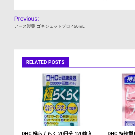
投
Previous:
稿
アース製薬 ゴキジェットプロ 450mL
ナ
ビ
ゲ
RELATED POSTS
ー
シ
ョ
ン
DHC 極らくらく 20日分 120粒入
DHC 持続型