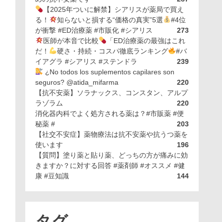
【2025年ついに解禁】シアリスが薬局で買え
る！
知らないと損する“価格の真実”5選
#4位
が衝撃 #ED治療薬 #市販化 #シアリス
273
医師が本音で比較
「ED治療薬の最強はこれ
だ！
硬さ・持続・コスパ徹底ランキング
#バ
イアグラ #シアリス #ステンドラ
239
¿No todos los suplementos capilares son
seguros? @atida_mifarma
220
【抗不安薬】ソラナックス、コンスタン、アルプ
ラゾラム
220
消化器内科でよく処方される薬は？#市販薬 #便
秘薬 #
203
【社交不安症】薬物療法は抗不安薬や抗うつ薬を
使います
196
【質問】塗り薬と貼り薬、どっちの方が痛みに効
きますか？に対する回答 #薬剤師 #オススメ #健
康 #豆知識
144
タグ