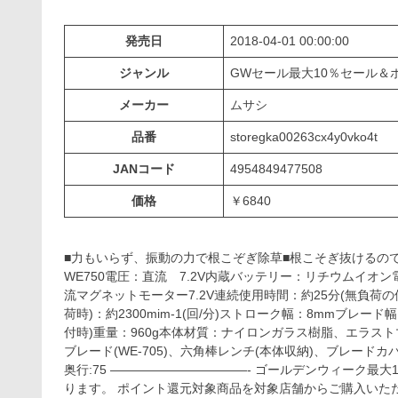
発売日
2018-04-01 00:00:00
ジャンル
GWセール最大10％セール
メーカー
ムサシ
品番
storegka00263cx4y0vko4t
JANコード
4954849477508
価格
￥6840
■力もいらず、振動の力で根こぞぎ除草■根こそぎ抜けるの
WE750電圧：直流 7.2V内蔵バッテリー：リチウムイオン電
流マグネットモーター7.2V連続使用時間：約25分(無負荷
荷時)：約2300mim-1(回/分)ストローク幅：8mmブレード幅
付時)重量：960g本体材質：ナイロンガラス樹脂、エラ
ブレード(WE-705)、六角棒レンチ(本体収納)、ブレードカバ
奥行:75 ———————————- ゴールデンウィーク最
ります。 ポイント還元対象商品を対象店舗からご購入いただ