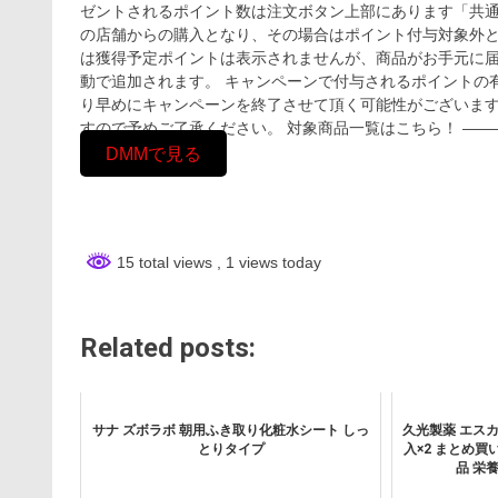
ゼントされるポイント数は注文ボタン上部にあります「共通p
の店舗からの購入となり、その場合はポイント付与対象外と
は獲得予定ポイントは表示されませんが、商品がお手元に届
動で追加されます。 キャンペーンで付与されるポイントの
り早めにキャンペーンを終了させて頂く可能性がございます
すので予めご了承ください。 対象商品一覧はこちら！ ——
DMMで見る
15 total views
, 1 views today
Related posts:
サナ ズボラボ 朝用ふき取り化粧水シート しっ
久光製薬 エスカップ
とりタイプ
入×2 まとめ買
品 栄養