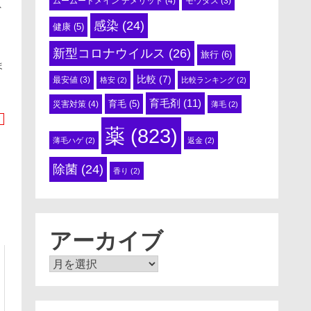
ムームードメイン デメリット
(4)
モウダス
(3)
外
感染
(24)
健康
(5)
新型コロナウイルス
(26)
旅行
(6)
ま
比較
(7)
最安値
(3)
格安
(2)
比較ランキング
(2)
育毛剤
(11)
育毛
(5)
災害対策
(4)
薄毛
(2)
薬
(823)
薄毛ハゲ
(2)
返金
(2)
除菌
(24)
香り
(2)
アーカイブ
ア
ー
カ
イ