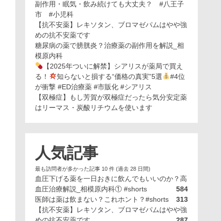
副作用・眠気・飲み続けても大丈夫？ #八王子
市 #小児科
【抗不安薬】レキソタン、ブロマゼパムはやや強
めの抗不安薬です
糖尿病の薬で膀胱炎？治療薬の副作用を解説_相
模原内科
【2025年ついに解禁】シアリスが薬局で買え
る！
知らないと損する“価格の真実”5選
#4位
が衝撃 #ED治療薬 #市販化 #シアリス
【双極症】もし芳賀が双極症だったら気分安定薬
はリーマス・炭酸リチウムを使います
人気記事
最も訪問者が多かった記事 10 件 (過去 28 日間)
血圧下げる薬を一日おきに飲んでもいいのか？高
血圧治療解説_相模原内科① #shorts
584
医師は薬は飲まない？これホント？#shorts
313
【抗不安薬】レキソタン、ブロマゼパムはやや強
めの抗不安薬です
287