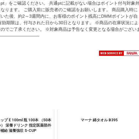
t」をご確認ください。 共通ptに記載がない場合はポイント付与対象
なります。 ご購入前に販売者のご確認をお願いします。 商品購入時に
いた後、約2～3週間内に、お客様のポイント残高にDMMポイントが自
有効期限は、付与された日から30日となります。 ※商品の在庫状況によ
のでご了承ください。 ※対象商品は予告なく変更となる場合がござい
—————————-
 E 100ml 瓶 100本 （50本
マーナ 綿タオル B395
い） 栄養ドリンク 指定医薬部外
補給 滋養強壮 S-CUP