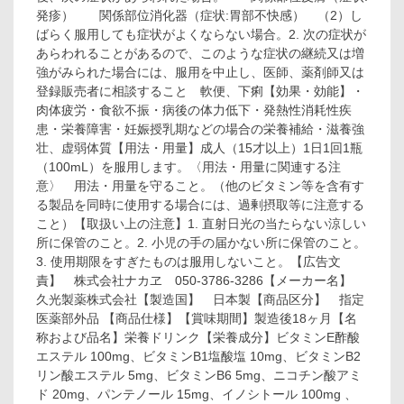
発疹） 関係部位消化器（症状:胃部不快感） （2）し
ばらく服用しても症状がよくならない場合。2. 次の症状が
あらわれることがあるので、このような症状の継続又は増
強がみられた場合には、服用を中止し、医師、薬剤師又は
登録販売者に相談すること 軟便、下痢【効果・効能】・
肉体疲労・食欲不振・病後の体力低下・発熱性消耗性疾
患・栄養障害・妊娠授乳期などの場合の栄養補給・滋養強
壮、虚弱体質【用法・用量】成人（15才以上）1日1回1瓶
（100mL）を服用します。〈用法・用量に関連する注
意〉 用法・用量を守ること。（他のビタミン等を含有す
る製品を同時に使用する場合には、過剰摂取等に注意する
こと）【取扱い上の注意】1. 直射日光の当たらない涼しい
所に保管のこと。2. 小児の手の届かない所に保管のこと。
3. 使用期限をすぎたものは服用しないこと。【広告文
責】 株式会社ナカヱ 050-3786-3286【メーカー名】
久光製薬株式会社【製造国】 日本製【商品区分】 指定
医薬部外品 【商品仕様】【賞味期間】製造後18ヶ月【名
称および品名】栄養ドリンク【栄養成分】ビタミンE酢酸
エステル 100mg、ビタミンB1塩酸塩 10mg、ビタミンB2
リン酸エステル 5mg、ビタミンB6 5mg、ニコチン酸アミ
ド 20mg、パンテノール 15mg、イノシトール 100mg 、