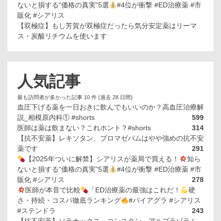
ないと損する“価格の真実”5選
#4位が衝撃 #ED治療薬 #市
販化 #シアリス
【双極症】もし芳賀が双極症だったら気分安定薬はリーマ
ス・炭酸リチウムを使います
人気記事
最も訪問者が多かった記事 10 件 (過去 28 日間)
血圧下げる薬を一日おきに飲んでもいいのか？高血圧治療解
説_相模原内科① #shorts
599
医師は薬は飲まない？これホント？#shorts
314
【抗不安薬】レキソタン、ブロマゼパムはやや強めの抗不安
薬です
291
【2025年ついに解禁】シアリスが薬局で買える！
知ら
ないと損する“価格の真実”5選
#4位が衝撃 #ED治療薬 #市
販化 #シアリス
278
医師が本音で比較
「ED治療薬の最強はこれだ！
硬
さ・持続・コスパ徹底ランキング
#バイアグラ #シアリス
#ステンドラ
243