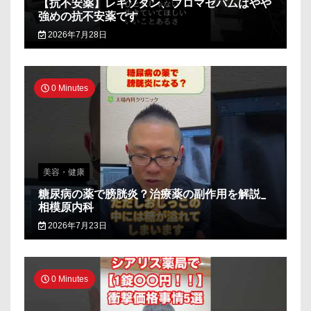
【抗不安薬】レキソタン、ブロマゼパムはやや
強めの抗不安薬です
2026年7月28日
0 Minutes
美容・健康
糖尿病の薬で膀胱炎？治療薬の副作用を解説_
相模原内科
2026年7月23日
0 Minutes