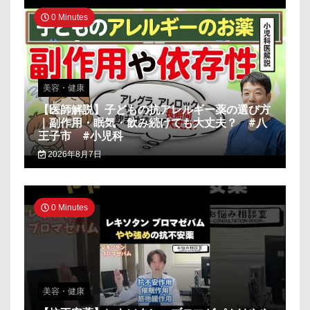
0 Minutes
美容・健康
【医師解説】子どもの抗アレルギー薬の選び方
｜副作用・眠気・飲み続けても大丈夫？ #八
王子市 #小児科
2026年8月7日
0 Minutes
美容・健康