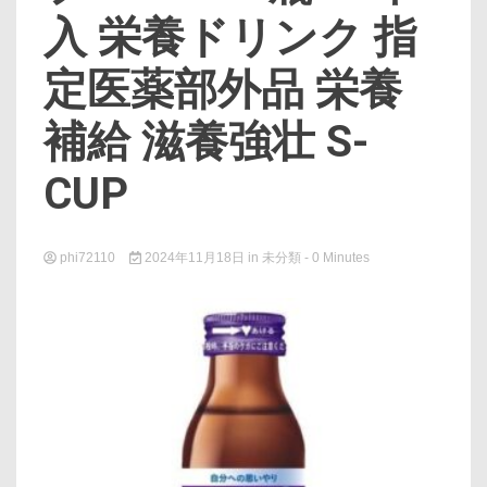
入 栄養ドリンク 指
定医薬部外品 栄養
補給 滋養強壮 S-
CUP
phi72110
2024年11月18日
in
未分類
- 0 Minutes