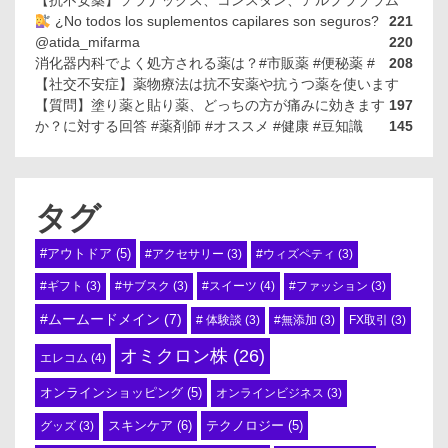
【抗不安薬】ソラナックス、コンスタン、アルプラゾラム
¿No todos los suplementos capilares son seguros?
221
@atida_mifarma
220
消化器内科でよく処方される薬は？#市販薬 #便秘薬 #
208
【社交不安症】薬物療法は抗不安薬や抗うつ薬を使います
【質問】塗り薬と貼り薬、どっちの方が痛みに効きます
197
か？に対する回答 #薬剤師 #オススメ #健康 #豆知識
145
タグ
#アウトドア
(5)
#アクセサリー
(3)
#ウィズペティ
(3)
#スイーツ
(4)
#ギフト
(3)
#サブスク
(3)
#ファッション
(3)
#ムームードメイン
(7)
# 体験談
(3)
#無添加
(3)
FX取引
(3)
オミクロン株
(26)
エレコム
(4)
オンラインショッピング
(5)
オンラインビジネス
(3)
スキンケア
(6)
テクノロジー
(5)
グッズ
(3)