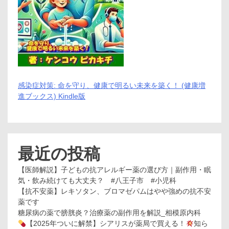
感染症対策: 命を守り、健康で明るい未来を築く！ (健康増
進ブックス) Kindle版
最近の投稿
【医師解説】子どもの抗アレルギー薬の選び方｜副作用・眠
気・飲み続けても大丈夫？ #八王子市 #小児科
【抗不安薬】レキソタン、ブロマゼパムはやや強めの抗不安
薬です
糖尿病の薬で膀胱炎？治療薬の副作用を解説_相模原内科
【2025年ついに解禁】シアリスが薬局で買える！
知ら