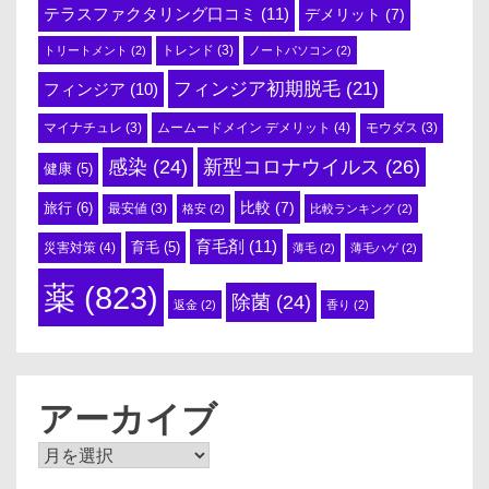
テラスファクタリング口コミ
(11)
デメリット
(7)
トリートメント
(2)
トレンド
(3)
ノートパソコン
(2)
フィンジア初期脱毛
(21)
フィンジア
(10)
ムームードメイン デメリット
(4)
マイナチュレ
(3)
モウダス
(3)
感染
(24)
新型コロナウイルス
(26)
健康
(5)
比較
(7)
旅行
(6)
最安値
(3)
格安
(2)
比較ランキング
(2)
育毛剤
(11)
育毛
(5)
災害対策
(4)
薄毛
(2)
薄毛ハゲ
(2)
薬
(823)
除菌
(24)
返金
(2)
香り
(2)
アーカイブ
ア
ー