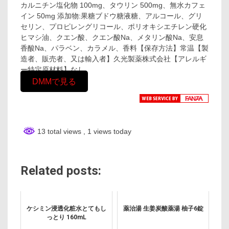
カルニチン塩化物 100mg、タウリン 500mg、無水カフェ
イン 50mg 添加物:果糖ブドウ糖液糖、アルコール、グリ
セリン、プロピレングリコール、ポリオキシエチレン硬化
ヒマシ油、クエン酸、クエン酸Na、メタリン酸Na、安息
香酸Na、パラベン、カラメル、香料【保存方法】常温【製
造者、販売者、又は輸入者】久光製薬株式会社【アレルギ
ー特定原材料】なし
DMMで見る
13 total views
, 1 views today
Related posts:
ケシミン浸透化粧水とてもし
薬治湯 生姜炭酸薬湯 柚子6錠
っとり 160mL