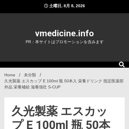
Skip
土曜日, 8月 8, 2026
to
content
vmedicine.info
PR：本サイトはプロモーションを含みます
Home
未分類
久光製薬 エスカップ E 100ml 瓶 50本入 栄養ドリンク 指定医薬部
外品 栄養補給 滋養強壮 S-CUP
久光製薬 エスカッ
プ E 100ml 瓶 50本