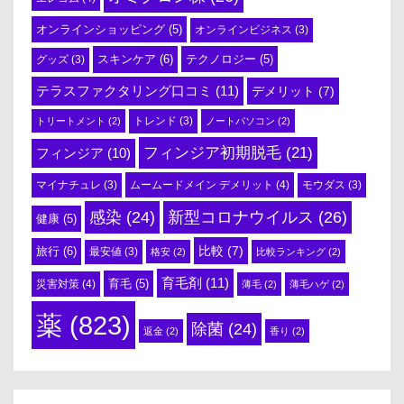
オンラインショッピング
(5)
オンラインビジネス
(3)
スキンケア
(6)
テクノロジー
(5)
グッズ
(3)
テラスファクタリング口コミ
(11)
デメリット
(7)
トリートメント
(2)
トレンド
(3)
ノートパソコン
(2)
フィンジア初期脱毛
(21)
フィンジア
(10)
ムームードメイン デメリット
(4)
マイナチュレ
(3)
モウダス
(3)
感染
(24)
新型コロナウイルス
(26)
健康
(5)
比較
(7)
旅行
(6)
最安値
(3)
格安
(2)
比較ランキング
(2)
育毛剤
(11)
育毛
(5)
災害対策
(4)
薄毛
(2)
薄毛ハゲ
(2)
薬
(823)
除菌
(24)
返金
(2)
香り
(2)