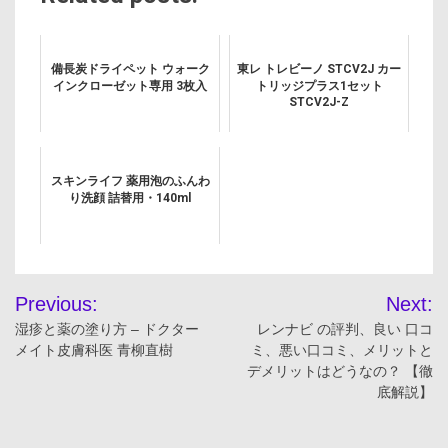
備長炭ドライペット ウォーク
東レ トレビーノ STCV2J カー
インクローゼット専用 3枚入
トリッジプラス1セット
STCV2J-Z
スキンライフ 薬用泡のふんわ
り洗顔 詰替用・140ml
投
Previous:
Next:
稿
湿疹と薬の塗り方 – ドクター
レンナビ の評判、良い 口コ
メイト皮膚科医 青柳直樹
ミ、悪い口コミ、メリットと
ナ
デメリットはどうなの？ 【徹
底解説】
ビ