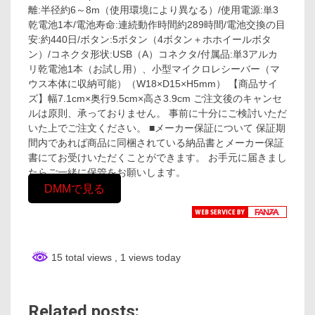
離:半径約6～8m（使用環境により異なる）/使用電源:単3
乾電池1本/電池寿命:連続動作時間約289時間/電池交換の目
安:約440日/ボタン:5ボタン（4ボタン＋ホホイールボタ
ン）/コネクタ形状:USB（A）コネクタ/付属品:単3アルカ
リ乾電池1本（お試し用）、小型マイクロレシーバー（マ
ウス本体に収納可能）（W18×D15×H5mm） 【商品サイ
ズ】幅7.1cm×奥行9.5cm×高さ3.9cm ご注文後のキャンセ
ルは原則、承っておりません。 事前に十分にご検討いただ
いた上でご注文ください。 ■メーカー保証について 保証期
間内であれば商品に同梱されている納品書とメーカー保証
書にてお受けいただくことができます。 お手元に届きまし
たらご一緒に保管をお願いします。
DMMで見る
15 total views
, 1 views today
Related posts: