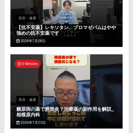
美容・健康
【抗不安薬】レキソタン、ブロマゼパムはやや
強めの抗不安薬です
2026年7月28日
0 Minutes
美容・健康
糖尿病の薬で膀胱炎？治療薬の副作用を解説_
相模原内科
2026年7月23日