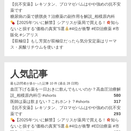
【抗不安薬】レキソタン、ブロマゼパムはやや強めの抗不安
薬です
糖尿病の薬で膀胱炎？治療薬の副作用を解説_相模原内科
【2025年ついに解禁】シアリスが薬局で買える！
知ら
ないと損する“価格の真実”5選
#4位が衝撃 #ED治療薬 #市
販化 #シアリス
【双極症】もし芳賀が双極症だったら気分安定薬はリーマ
ス・炭酸リチウムを使います
人気記事
最も訪問者が多かった記事 10 件 (過去 28 日間)
血圧下げる薬を一日おきに飲んでもいいのか？高血圧治療解
説_相模原内科① #shorts
580
医師は薬は飲まない？これホント？#shorts
317
【抗不安薬】レキソタン、ブロマゼパムはやや強めの抗不安
薬です
293
【2025年ついに解禁】シアリスが薬局で買える！
知ら
ないと損する“価格の真実”5選
#4位が衝撃 #ED治療薬 #市