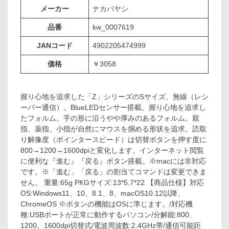
メーカー
ナカバヤシ
品番
kw_0007619
JANコード
4902205474999
価格
￥3058
握り心地を追求した「Z」シリーズのSサイズ、無線（レシ
ーバー通信）。BlueLEDセンサー搭載。握り心地を追求し
たフォルム。手の形に沿うやや厚みのあるフォルム。親
指、薬指、小指が自然にマウスを掴める形状を追求。読取
り解像度（ポインタースピード）は切替ボタンを押す度に
800→1200→1600dpiと変化します。インターネット閲覧
に便利な『進む』『戻る』ボタン搭載。※macには非対応
です。※「進む」「戻る」の割当てコマンドは変更できま
せん。 重量:65g PKGサイズ:13*5.7*22 【商品仕様】対応
OS:Windows11、10、8.1、8、macOS10.12以降、
ChromeOS ※ボタンの機能はOSに準じます。/対応機
種:USBポートが正常に動作するパソコン/分解能:800、
1200、1600dpi切替式/電波周波数:2.4GHz帯/通信可能距