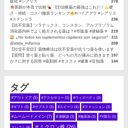
販化 #シアリス
278
医師が本音で比較
「ED治療薬の最強はこれだ！
硬
さ・持続・コスパ徹底ランキング
#バイアグラ #シアリス
#ステンドラ
236
【抗不安薬】ソラナックス、コンスタン、アルプラゾラム
消化器内科でよく処方される薬は？#市販薬 #便秘薬 #
219
¿No todos los suplementos capilares son seguros?
211
@atida_mifarma
208
【社交不安症】薬物療法は抗不安薬や抗うつ薬を使います
【質問】塗り薬と貼り薬、どっちの方が痛みに効きます
197
か？に対する回答 #薬剤師 #オススメ #健康 #豆知識
144
タグ
#アウトドア
(5)
#アクセサリー
(3)
#ウィズペティ
(3)
#スイーツ
(4)
#ギフト
(3)
#サブスク
(3)
#ファッション
(3)
#ムームードメイン
(7)
# 体験談
(3)
#無添加
(3)
FX取引
(3)
オミクロン株
(26)
エレコム
(4)