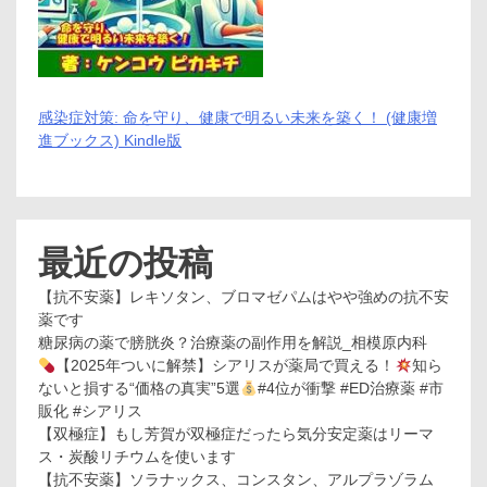
感染症対策: 命を守り、健康で明るい未来を築く！ (健康増
進ブックス) Kindle版
最近の投稿
【抗不安薬】レキソタン、ブロマゼパムはやや強めの抗不安
薬です
糖尿病の薬で膀胱炎？治療薬の副作用を解説_相模原内科
【2025年ついに解禁】シアリスが薬局で買える！
知ら
ないと損する“価格の真実”5選
#4位が衝撃 #ED治療薬 #市
販化 #シアリス
【双極症】もし芳賀が双極症だったら気分安定薬はリーマ
ス・炭酸リチウムを使います
【抗不安薬】ソラナックス、コンスタン、アルプラゾラム