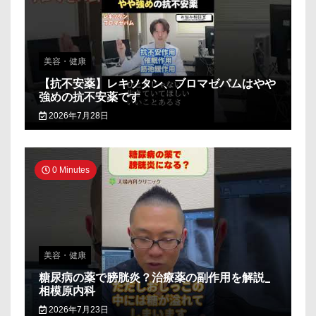
美容・健康
【抗不安薬】レキソタン、ブロマゼパムはやや
強めの抗不安薬です
2026年7月28日
0 Minutes
美容・健康
糖尿病の薬で膀胱炎？治療薬の副作用を解説_
相模原内科
2026年7月23日