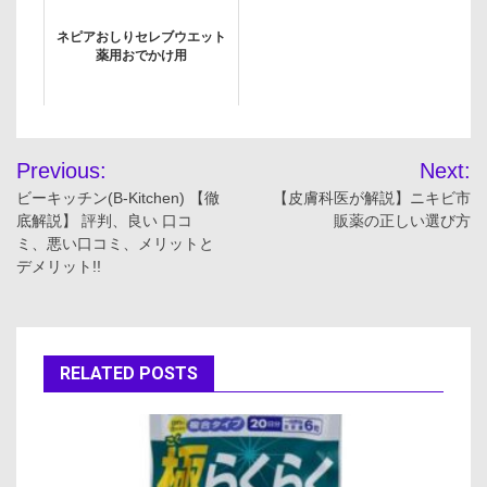
ネピアおしりセレブウエット
薬用おでかけ用
投
Previous:
Next:
稿
ビーキッチン(B-Kitchen) 【徹
【皮膚科医が解説】ニキビ市
底解説】 評判、良い 口コ
販薬の正しい選び方
ナ
ミ、悪い口コミ、メリットと
デメリット!!
ビ
ゲ
ー
RELATED POSTS
シ
ョ