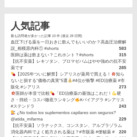
人気記事
最も訪問者が多かった記事 10 件 (過去 28 日間)
血圧下げる薬を一日おきに飲んでもいいのか？高血圧治療解
説_相模原内科① #shorts
583
医師は薬は飲まない？これホント？#shorts
315
【抗不安薬】レキソタン、ブロマゼパムはやや強めの抗不安
薬です
285
【2025年ついに解禁】シアリスが薬局で買える！
知ら
ないと損する“価格の真実”5選
#4位が衝撃 #ED治療薬 #市
販化 #シアリス
273
医師が本音で比較
「ED治療薬の最強はこれだ！
硬
さ・持続・コスパ徹底ランキング
#バイアグラ #シアリス
#ステンドラ
243
¿No todos los suplementos capilares son seguros?
@atida_mifarma
229
【抗不安薬】ソラナックス、コンスタン、アルプラゾラム
消化器内科でよく処方される薬は？#市販薬 #便秘薬 #
220