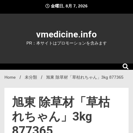
Skip
金曜日, 8月 7, 2026
to
content
vmedicine.info
PR：本サイトはプロモーションを含みます
Home
未分類
旭東 除草材「草枯れちゃん」3kg 877365
旭東 除草材「草枯
れちゃん」3kg
877365