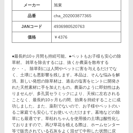
メーカー
旭東
品番
cha_202003877365
JANコード
4936980520763
価格
￥4376
●最長約10ヶ月間も持続可能。●ペットもお子様も安心の除
草材。 雑草を除去するには、抜くか農薬を散布する
か・・。 除草剤には人間やペットに害を与えるだけでな
く、土壌にも悪影響を残します。本品は、そんな悩みを解
消。新しい発想の除草材は、過去の塩害をヒントに開発さ
れた天然素材に手を加えたもの。農薬のように即効性はあ
りませんが、多孔質セラミックにより、天候に左右される
ことなく、最長約10ヶ月もの間、効果を持続することに成
功しました。また、薬剤でないので、お子様やペットのい
るご家庭でも安心してお使いいただけます。墓地などの除
草にも最適です。草枯れちゃんを使用後の土壌は酸性化し
ておりますので、再び草花を植える際は、ホームセンター
等で販売されている石灰をよく混ぜて中和した状態に戻