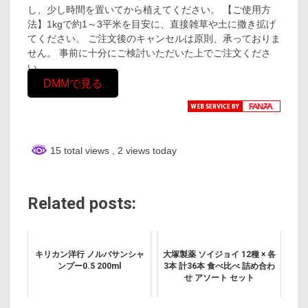
し、少し時間を置いてから植えてください。 【ご使用方
法】1kgで約1～3平米を目安に、直接雑草や土に撒き拡げ
てください。 ご注文後のキャンセルは原則、承っておりま
せん。 事前に十分にご検討いただいた上でご注文くださ
い。
DMMで見る
15 total views
, 2 views today
Related posts:
キリカン洋行 ノルバサンシャ
大塚製薬 ソイジョイ 12種 × 各
ンプー0.5 200ml
3本 計36本 食べ比べ 詰め合わ
せ アソート セット