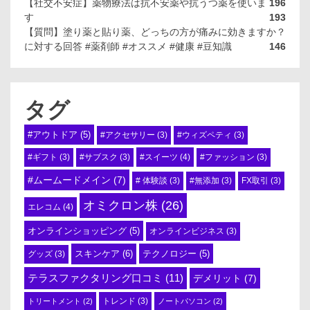
【社交不安症】薬物療法は抗不安薬や抗うつ薬を使いま
196
す
193
【質問】塗り薬と貼り薬、どっちの方が痛みに効きますか？
に対する回答 #薬剤師 #オススメ #健康 #豆知識
146
タグ
#アウトドア
(5)
#アクセサリー
(3)
#ウィズペティ
(3)
#スイーツ
(4)
#ギフト
(3)
#サブスク
(3)
#ファッション
(3)
#ムームードメイン
(7)
# 体験談
(3)
#無添加
(3)
FX取引
(3)
オミクロン株
(26)
エレコム
(4)
オンラインショッピング
(5)
オンラインビジネス
(3)
スキンケア
(6)
テクノロジー
(5)
グッズ
(3)
テラスファクタリング口コミ
(11)
デメリット
(7)
トリートメント
(2)
トレンド
(3)
ノートパソコン
(2)