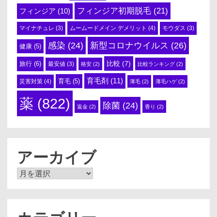
フィンジア初期脱毛
(21)
フィンジア
(10)
ムームードメイン デメリット
(4)
マイナチュレ
(3)
モウダス
(3)
感染
(24)
新型コロナウイルス
(26)
健康
(5)
比較
(7)
旅行
(6)
最安値
(3)
格安
(2)
比較ランキング
(2)
育毛剤
(11)
育毛
(5)
災害対策
(4)
薄毛
(2)
薄毛ハゲ
(2)
薬
(822)
除菌
(24)
返金
(2)
香り
(2)
アーカイブ
ア
ー
カ
イ
ブ