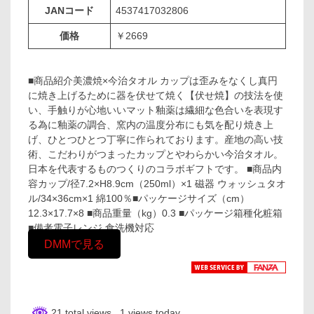
JANコード
4537417032806
価格
￥2669
■商品紹介美濃焼×今治タオル カップは歪みをなくし真円
に焼き上げるために器を伏せて焼く【伏せ焼】の技法を使
い、手触りが心地いいマット釉薬は繊細な色合いを表現す
る為に釉薬の調合、窯内の温度分布にも気を配り焼き上
げ、ひとつひとつ丁寧に作られております。産地の高い技
術、こだわりがつまったカップとやわらかい今治タオル。
日本を代表するものつくりのコラボギフトです。 ■商品内
容カップ/径7.2×H8.9cm（250ml）×1 磁器 ウォッシュタオ
ル/34×36cm×1 綿100％■パッケージサイズ（cm）
12.3×17.7×8 ■商品重量（kg）0.3 ■パッケージ箱種化粧箱
■備考電子レンジ 食洗機対応
DMMで見る
21 total views
, 1 views today