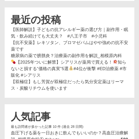
最近の投稿
【医師解説】子どもの抗アレルギー薬の選び方｜副作用・眠
気・飲み続けても大丈夫？ #八王子市 #小児科
【抗不安薬】レキソタン、ブロマゼパムはやや強めの抗不安
薬です
糖尿病の薬で膀胱炎？治療薬の副作用を解説_相模原内科
【2025年ついに解禁】シアリスが薬局で買える！
知ら
ないと損する“価格の真実”5選
#4位が衝撃 #ED治療薬 #市
販化 #シアリス
【双極症】もし芳賀が双極症だったら気分安定薬はリーマ
ス・炭酸リチウムを使います
人気記事
最も訪問者が多かった記事 10 件 (過去 28 日間)
血圧下げる薬を一日おきに飲んでもいいのか？高血圧治療解