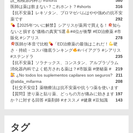
説_相模原内科① #shorts
580
医師は薬は飲まない？これホント？#shorts
316
【抗不安薬】レキソタン、ブロマゼパムはやや強めの抗不安
薬です
292
【2025年ついに解禁】シアリスが薬局で買える！
知ら
ないと損する“価格の真実”5選
#4位が衝撃 #ED治療薬 #市
販化 #シアリス
278
医師が本音で比較
「ED治療薬の最強はこれだ！
硬
さ・持続・コスパ徹底ランキング
#バイアグラ #シアリス
#ステンドラ
235
【抗不安薬】ソラナックス、コンスタン、アルプラゾラム
消化器内科でよく処方される薬は？#市販薬 #便秘薬 #
219
¿No todos los suplementos capilares son seguros?
211
@atida_mifarma
208
【社交不安症】薬物療法は抗不安薬や抗うつ薬を使います
【質問】塗り薬と貼り薬、どっちの方が痛みに効きます
197
か？に対する回答 #薬剤師 #オススメ #健康 #豆知識
143
タグ