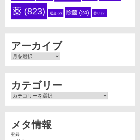
薬
(823)
除菌
(24)
返金
(2)
香り
(2)
アーカイブ
ア
ー
カ
イ
ブ
カテゴリー
カ
テ
ゴ
リ
ー
メタ情報
登録