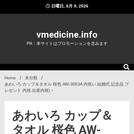
Skip
日曜日, 8月 9, 2026
to
content
vmedicine.info
PR：本サイトはプロモーションを含みます
Home
未分類
あわいろ カップ＆タオル 桜色 AW-3053A 内祝い 結婚式 記念品 プ
レゼント 内祝 出産内祝い
あわいろ カップ＆
タオル 桜色 AW-