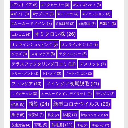
#アウトドア
(5)
#アクセサリー
(3)
#ウィズペティ
(3)
#スイーツ
(4)
#ギフト
(3)
#サブスク
(3)
#ファッション
(3)
#ムームードメイン
(7)
# 体験談
(3)
#無添加
(3)
FX取引
(3)
オミクロン株
(26)
エレコム
(4)
オンラインショッピング
(5)
オンラインビジネス
(3)
スキンケア
(6)
テクノロジー
(5)
グッズ
(3)
テラスファクタリング口コミ
(11)
デメリット
(7)
トリートメント
(2)
トレンド
(3)
ノートパソコン
(2)
フィンジア初期脱毛
(21)
フィンジア
(10)
ムームードメイン デメリット
(4)
マイナチュレ
(3)
モウダス
(3)
感染
(24)
新型コロナウイルス
(26)
健康
(5)
比較
(7)
旅行
(6)
最安値
(3)
格安
(2)
比較ランキング
(2)
育毛剤
(11)
育毛
(5)
災害対策
(4)
薄毛
(2)
薄毛ハゲ
(2)