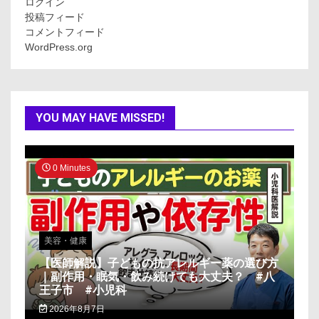
ログイン
投稿フィード
コメントフィード
WordPress.org
YOU MAY HAVE MISSED!
0 Minutes
美容・健康
【医師解説】子どもの抗アレルギー薬の選び方
｜副作用・眠気・飲み続けても大丈夫？ #八
王子市 #小児科
2026年8月7日