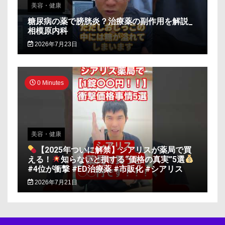
美容・健康
糖尿病の薬で膀胱炎？治療薬の副作用を解説_
相模原内科
2026年7月23日
0 Minutes
美容・健康
【2025年ついに解禁】シアリスが薬局で買
える！
知らないと損する“価格の真実”5選
#4位が衝撃 #ED治療薬 #市販化 #シアリス
2026年7月21日