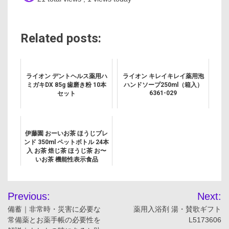
Related posts:
ライオン デントヘルス薬用ハ
ライオン キレイキレイ薬用泡
ミガキDX 85g 歯磨き粉 10本
ハンドソープ250ml（箱入）
6361-029
セット
伊藤園 おーいお茶 ほうじブレ
ンド 350ml ペットボトル 24本
入 お茶 焙じ茶 ほうじ茶 お〜
いお茶 機能性表示食品
投
Previous:
Next:
稿
備蓄｜非常時・災害に必要な
薬用入浴剤 湯・賛歌ギフト
常備薬とお薬手帳の必要性を
L5173606