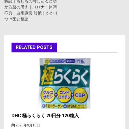
ナ
解説｜もしもの時にあると助
かる薬の備え｜コロナ・体調
ビ
不良・自宅療養 対策｜かかり
つけ医と相談
ゲ
ー
シ
RELATED POSTS
ョ
ン
DHC 極らくらく 20日分 120粒入
2025年9月16日