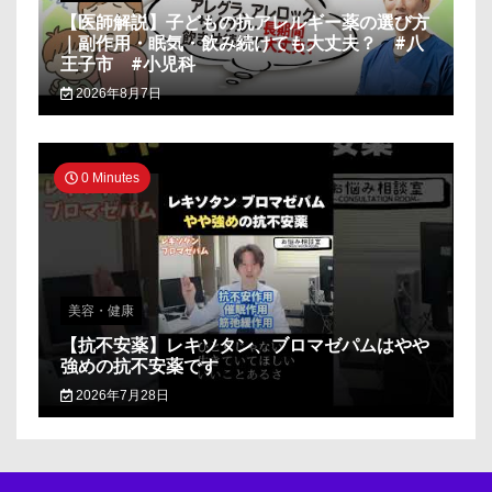
【医師解説】子どもの抗アレルギー薬の選び方
｜副作用・眠気・飲み続けても大丈夫？ #八
王子市 #小児科
2026年8月7日
0 Minutes
美容・健康
【抗不安薬】レキソタン、ブロマゼパムはやや
強めの抗不安薬です
2026年7月28日