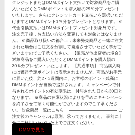
クレジットまたはDMMポイント支払いで対象商品をご購
入いただくとDMMポイントを購入額の29％分プレゼント
いたします。 さらにクレジットカード支払いを選択いただ
けますとDMMポイント1％分をプレゼントとなります。 ※
代金引換支払いはDMMポイントプレゼント対象外です。
注文完了後，お支払い方法を変更しても対象とはなりませ
ん。 ※商品取り扱いの都合上，未来発売商品と一緒に注文
された場合はご注文を分割して発送させていただく事がご
ざいますのでご了承ください。 【販売が他出店者の場合】
対象商品をご購入いただくとDMMポイントを購入額の
30％分プレゼントいたします。 【共通事項】 商品購入時
には獲得予定ポイントは表示されませんが、商品がお手元
に届いた後、約2～3週間内に、お客様のポイント残高に
DMMポイントが自動で追加されます。 キャンペーンで付
与されるポイントの有効期限は、付与された日から30日と
なります。 ※商品の在庫状況によりを早めにキャンペーン
を終了させて頂く可能性がございますのでご了承くださ
い。 対象商品一覧はこちら！ ———————————- ご
注文後のキャンセルは原則、承っておりません。 事前に十
分にご検討いただいた上でご注文ください。
DMMで見る