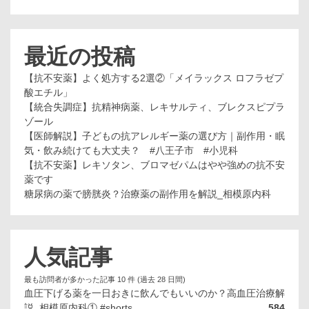
最近の投稿
【抗不安薬】よく処方する2選②「メイラックス ロフラゼプ
酸エチル」
【統合失調症】抗精神病薬、レキサルティ、ブレクスピプラ
ゾール
【医師解説】子どもの抗アレルギー薬の選び方｜副作用・眠
気・飲み続けても大丈夫？ #八王子市 #小児科
【抗不安薬】レキソタン、ブロマゼパムはやや強めの抗不安
薬です
糖尿病の薬で膀胱炎？治療薬の副作用を解説_相模原内科
人気記事
最も訪問者が多かった記事 10 件 (過去 28 日間)
血圧下げる薬を一日おきに飲んでもいいのか？高血圧治療解
説_相模原内科① #shorts
584