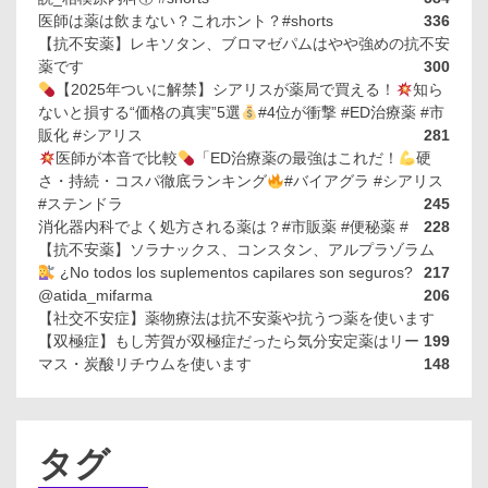
医師は薬は飲まない？これホント？#shorts
336
【抗不安薬】レキソタン、ブロマゼパムはやや強めの抗不安
薬です
300
【2025年ついに解禁】シアリスが薬局で買える！
知ら
ないと損する“価格の真実”5選
#4位が衝撃 #ED治療薬 #市
販化 #シアリス
281
医師が本音で比較
「ED治療薬の最強はこれだ！
硬
さ・持続・コスパ徹底ランキング
#バイアグラ #シアリス
#ステンドラ
245
消化器内科でよく処方される薬は？#市販薬 #便秘薬 #
228
【抗不安薬】ソラナックス、コンスタン、アルプラゾラム
¿No todos los suplementos capilares son seguros?
217
@atida_mifarma
206
【社交不安症】薬物療法は抗不安薬や抗うつ薬を使います
【双極症】もし芳賀が双極症だったら気分安定薬はリー
199
マス・炭酸リチウムを使います
148
タグ