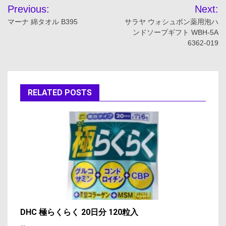
投
Previous:
Next:
稿
マーナ 綿タオル B395
サラヤ ウォシュボン薬用泡ハ
ンドソープギフト WBH-5A
ナ
6362-019
ビ
ゲ
RELATED POSTS
ー
シ
ョ
ン
DHC 極らくらく 20日分 120粒入