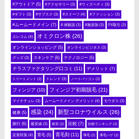
#アウトドア
(5)
#アクセサリー
(3)
#ウィズペティ
(3)
#スイーツ
(4)
#ギフト
(3)
#サブスク
(3)
#ファッション
(3)
#ムームードメイン
(7)
# 体験談
(3)
#無添加
(3)
FX取引
(3)
オミクロン株
(26)
エレコム
(4)
オンラインショッピング
(5)
オンラインビジネス
(3)
スキンケア
(6)
テクノロジー
(5)
グッズ
(3)
テラスファクタリング口コミ
(11)
デメリット
(7)
トリートメント
(2)
トレンド
(3)
ノートパソコン
(2)
フィンジア初期脱毛
(21)
フィンジア
(10)
ムームードメイン デメリット
(4)
マイナチュレ
(3)
モウダス
(3)
感染
(24)
新型コロナウイルス
(26)
健康
(5)
比較
(7)
旅行
(6)
最安値
(3)
格安
(2)
比較ランキング
(2)
育毛剤
(11)
育毛
(5)
災害対策
(4)
薄毛
(2)
薄毛ハゲ
(2)