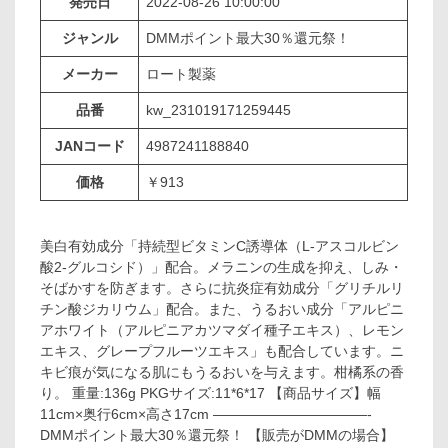
発売日
2022-08-26 10:00:00
ジャンル
DMMポイント最大30％還元祭！
メーカー
ロート製薬
品番
kw_231019171259445
JANコード
4987241188840
価格
￥913
美白有効成分「持続型ビタミンC誘導体（L-アスコルビン
酸2-グルコシド）」配合。メラニンの生成を抑え、しみ・
そばかすを防ぎます。さらに抗炎症有効成分「グリチルリ
チン酸ジカリウム」配合。また、うるおい成分「アルピニ
アホワイト（アルピニアカツマダイ種子エキス）、レモン
エキス、グレープフルーツエキス」も配合しています。ニ
キビ痕が気になる肌にもうるおいを与えます。柑橘系の香
り。 重量:136g PKGサイズ:11*6*17 【商品サイズ】幅
11cm×奥行6cm×高さ17cm ———————————-
DMMポイント最大30％還元祭！ 【販売がDMMの場合】