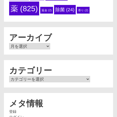
薬
(825)
除菌
(24)
返金
(2)
香り
(2)
アーカイブ
ア
ー
カ
イ
ブ
カテゴリー
カ
テ
ゴ
リ
ー
メタ情報
登録