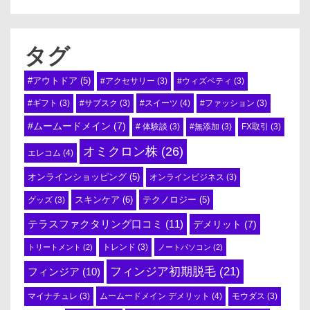
タグ
#アウトドア
(5)
#アクセサリー
(3)
#ウィズペティ
(3)
#スイーツ
(4)
#ギフト
(3)
#サブスク
(3)
#ファッション
(3)
#ムームードメイン
(7)
# 体験談
(3)
#無添加
(3)
FX取引
(3)
オミクロン株
(26)
エレコム
(4)
オンラインショッピング
(5)
オンラインビジネス
(3)
スキンケア
(6)
テクノロジー
(5)
グッズ
(3)
テラスファクタリング口コミ
(11)
デメリット
(7)
トリートメント
(2)
トレンド
(3)
ノートパソコン
(2)
フィンジア初期脱毛
(21)
フィンジア
(10)
ムームードメイン デメリット
(4)
マイナチュレ
(3)
モウダス
(3)