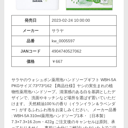
発売日
2023-02-24 10:00:00
メーカー
サラヤ
品番
kw_0005597
JANコード
4904740527062
価格
￥667
サラヤのウォシュボン薬用泡ハンドソープギフト WBH-5A
PKGサイズ:73*73*162 【商品仕様】ヤシの実生まれの植
物性薬用泡ハンドソープ。清潔感のある白を基調としたデ
ザインで、洗面やキッチンなど場所を選ばず置いていただ
けます。 天然精油100％の香り（イランイラン＆ラベンダ
ー）がするふわふわ泡をお楽しみください。 メーカー品番
: WBH-5A 310ml薬用泡ハンドソープ1本・［日本製］
7.3×7.3×16.2cm・422g ご注文後のキャンセルは原則、承
っておりません。 事前に十分にご検討いただいた上でご注