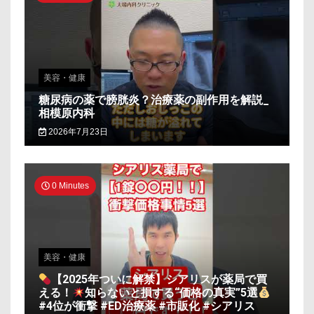
美容・健康
糖尿病の薬で膀胱炎？治療薬の副作用を解説_
相模原内科
2026年7月23日
0 Minutes
美容・健康
【2025年ついに解禁】シアリスが薬局で買
える！
知らないと損する“価格の真実”5選
#4位が衝撃 #ED治療薬 #市販化 #シアリス