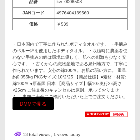
品番
kw_0006508
JANコード
4976404139560
価格
￥539
・日本国内で丁寧に作られたボディタオルです。 ・手摘み
のペルー綿を使用したボディタオル。 ・収穫時に農薬を使
わない手摘みの綿は環境に優しく、肌への刺激も少なく安
心です。 ・古くからの織物産地である泉州地方で、丁寧に
作られています。安心の綿100％。お肌の弱い方に。 重量:
約0.055kg PKGサイズ:10*2*25 【商品仕様】●素材・材質:
綿100％ ●原産国:日本 【商品サイズ】幅10×奥行2×高さ
×25cm ご注文後のキャンセルは原則、承っておりませ
ん。 事前に十分にご検討いただいた上でご注文ください。
DMMで見る
13 total views
, 1 views today