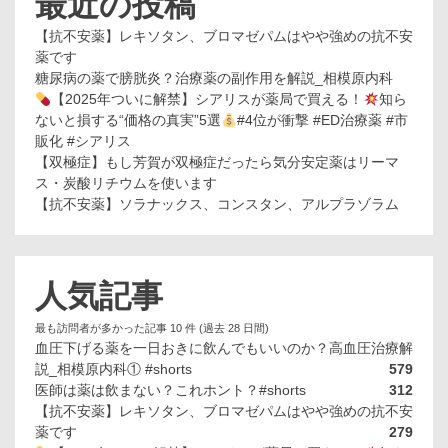
最近の投稿
【抗不安薬】レキソタン、ブロマゼパムはやや強めの抗不安
薬です
糖尿病の薬で膀胱炎？治療薬の副作用を解説_相模原内科
【2025年ついに解禁】シアリスが薬局で買える！
知ら
ないと損する“価格の真実”5選
#4位が衝撃 #ED治療薬 #市
販化 #シアリス
【双極症】もし芳賀が双極症だったら気分安定薬はリーマ
ス・炭酸リチウムを使います
【抗不安薬】ソラナックス、コンスタン、アルプラゾラム
人気記事
最も訪問者が多かった記事 10 件 (過去 28 日間)
血圧下げる薬を一日おきに飲んでもいいのか？高血圧治療解
説_相模原内科① #shorts
579
医師は薬は飲まない？これホント？#shorts
312
【抗不安薬】レキソタン、ブロマゼパムはやや強めの抗不安
薬です
279