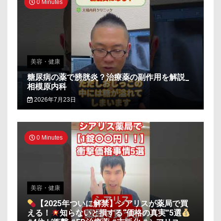
0 Minutes
美容・健康
糖尿病の薬で膀胱炎？治療薬の副作用を解説_
相模原内科
2026年7月23日
0 Minutes
美容・健康
【2025年ついに解禁】シアリスが薬局で買
える！
知らないと損する“価格の真実”5選