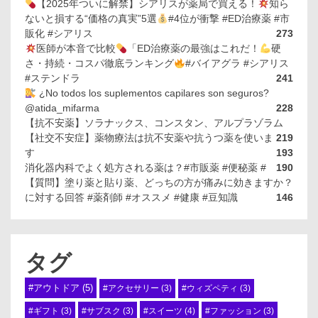
【2025年ついに解禁】シアリスが薬局で買える！
知ら
ないと損する“価格の真実”5選
#4位が衝撃 #ED治療薬 #市
販化 #シアリス
273
医師が本音で比較
「ED治療薬の最強はこれだ！
硬
さ・持続・コスパ徹底ランキング
#バイアグラ #シアリス
#ステンドラ
241
¿No todos los suplementos capilares son seguros?
@atida_mifarma
228
【抗不安薬】ソラナックス、コンスタン、アルプラゾラム
【社交不安症】薬物療法は抗不安薬や抗うつ薬を使いま
219
す
193
消化器内科でよく処方される薬は？#市販薬 #便秘薬 #
190
【質問】塗り薬と貼り薬、どっちの方が痛みに効きますか？
に対する回答 #薬剤師 #オススメ #健康 #豆知識
146
タグ
#アウトドア
(5)
#アクセサリー
(3)
#ウィズペティ
(3)
#スイーツ
(4)
#ギフト
(3)
#サブスク
(3)
#ファッション
(3)