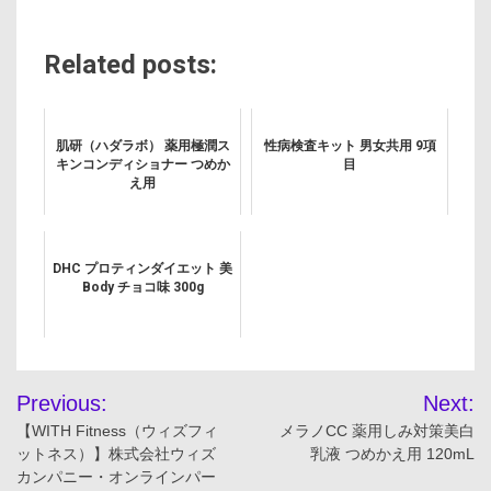
Related posts:
肌研（ハダラボ） 薬用極潤ス
性病検査キット 男女共用 9項
キンコンディショナー つめか
目
え用
DHC プロティンダイエット 美
Body チョコ味 300g
投
Previous:
Next:
稿
【WITH Fitness（ウィズフィ
メラノCC 薬用しみ対策美白
ットネス）】株式会社ウィズ
乳液 つめかえ用 120mL
ナ
カンパニー・オンラインパー