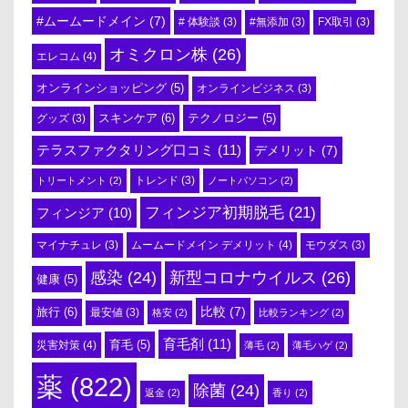
#ムームードメイン
(7)
# 体験談
(3)
#無添加
(3)
FX取引
(3)
オミクロン株
(26)
エレコム
(4)
オンラインショッピング
(5)
オンラインビジネス
(3)
スキンケア
(6)
テクノロジー
(5)
グッズ
(3)
テラスファクタリング口コミ
(11)
デメリット
(7)
トリートメント
(2)
トレンド
(3)
ノートパソコン
(2)
フィンジア初期脱毛
(21)
フィンジア
(10)
ムームードメイン デメリット
(4)
マイナチュレ
(3)
モウダス
(3)
感染
(24)
新型コロナウイルス
(26)
健康
(5)
比較
(7)
旅行
(6)
最安値
(3)
格安
(2)
比較ランキング
(2)
育毛剤
(11)
育毛
(5)
災害対策
(4)
薄毛
(2)
薄毛ハゲ
(2)
薬
(822)
除菌
(24)
返金
(2)
香り
(2)