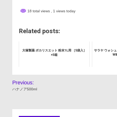
18 total views
, 1 views today
Related posts:
大塚製薬 ポカリスエット 粉末1L用 ［5袋入］
サラヤ ウォシ
WB
×5箱
投
Previous:
稿
ハナノア500ml
ナ
ビ