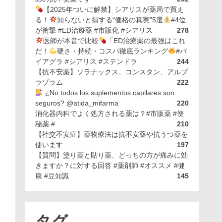
【2025年ついに解禁】シアリスが薬局で買え
る！
知らないと損する“価格の真実”5選
#4位
が衝撃 #ED治療薬 #市販化 #シアリス
278
医師が本音で比較
「ED治療薬の最強はこれ
だ！
硬さ・持続・コスパ徹底ランキング
#バ
イアグラ #シアリス #ステンドラ
244
【抗不安薬】ソラナックス、コンスタン、アルプ
ラゾラム
222
¿No todos los suplementos capilares son
seguros? @atida_mifarma
220
消化器内科でよく処方される薬は？#市販薬 #便
秘薬 #
210
【社交不安症】薬物療法は抗不安薬や抗うつ薬を
使います
197
【質問】塗り薬と貼り薬、どっちの方が痛みに効
きますか？に対する回答 #薬剤師 #オススメ #健
康 #豆知識
145
タグ