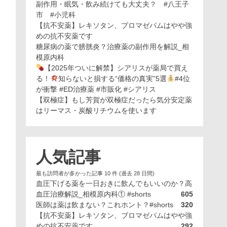
副作用・眠気・飲み続けても大丈夫？ #八王子
市 #小児科
【抗不安薬】レキソタン、ブロマゼパムはやや強
めの抗不安薬です
糖尿病の薬で膀胱炎？治療薬の副作用を解説_相
模原内科
【2025年ついに解禁】シアリスが薬局で買え
る！
知らないと損する“価格の真実”5選
#4位
が衝撃 #ED治療薬 #市販化 #シアリス
【双極症】もし芳賀が双極症だったら気分安定薬
はリーマス・炭酸リチウムを使います
人気記事
最も訪問者が多かった記事 10 件 (過去 28 日間)
血圧下げる薬を一日おきに飲んでもいいのか？高
血圧治療解説_相模原内科① #shorts
605
医師は薬は飲まない？これホント？#shorts
320
【抗不安薬】レキソタン、ブロマゼパムはやや強
めの抗不安薬です
292