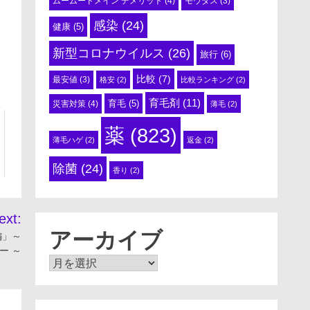
ムームードメイン デメリット
(4)
モウダス
(3)
感染
(24)
健康
(5)
新型コロナウイルス
(26)
旅行
(6)
比較
(7)
最安値
(3)
格安
(2)
比較ランキング
(2)
育毛剤
(11)
育毛
(5)
災害対策
(4)
薄毛
(2)
薬
(823)
薄毛ハゲ
(2)
返金
(2)
除菌
(24)
香り
(2)
ext:
アーカイブ
 編」～
ー ～
ア
ー
カ
イ