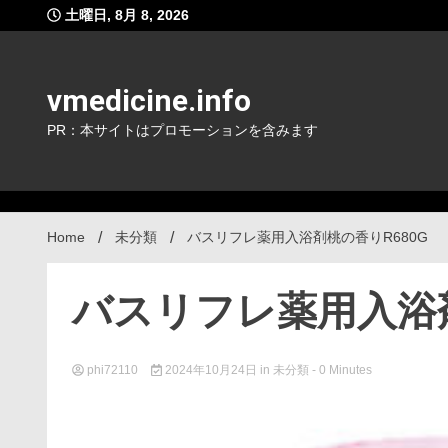
Skip
土曜日, 8月 8, 2026
to
content
vmedicine.info
PR：本サイトはプロモーションを含みます
Home
未分類
バスリフレ薬用入浴剤桃の香りR680G
バスリフレ薬用入浴剤
phi72110
2024年10月24日
in
未分類
- 0 Minutes