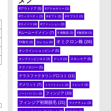
#アウトドア
(5)
#アクセサリー
(3)
#ウィズペティ
(3)
#ギフト
(3)
#サブスク
(3)
#スイーツ
(4)
#ファッション
(3)
#ムームードメイン
(7)
# 体験談
(3)
#無添加
(3)
オミクロン株
(26)
エレコム
(4)
FX取引
(3)
オンラインショッピング
(5)
スキンケア
(6)
オンラインビジネス
(3)
グッズ
(3)
テクノロジー
(5)
テラスファクタリング口コミ
(11)
果
お
デメリット
(7)
トリートメント
(2)
トレンド
(3)
フィンジア
(10)
ノートパソコン
(2)
フィンジア初期脱毛
(21)
マイナチュレ
(3)