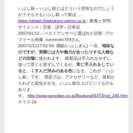
いぶし銀 – いぶし銀とはどういう意味なのでしょう
か？そもそもいぶし銀って銀ほ …
https://detail.chiebukuro.yahoo.co.jp
› 教養と学問、
サイエンス › 言葉、語学 › 日本語
2007/01/12 – ベストアンサーに選ばれた回答. プロ
フィール画像. nonnnoko789さん.
2007/1/1117:02:59. 燻銀(いぶしぎん) 一見、
地味な
のですが、実際には力や魅力があったりする人物な
どの比喩
に使われます。 銀製品は手入れをせずに、
放って置くと黒ずんでくるが、
常に手入れをしてい
ると、くすんだ渋みのある色
になる。これが「いぶ
し銀」です。 現在では、アクセサリーなど、最初か
らわざと硫化させる、いぶし銀仕上げというものも
ありま
す。
http://www.geocities.co.jp/Bookend/4373/vol_246.htm
·
ナイス 16.