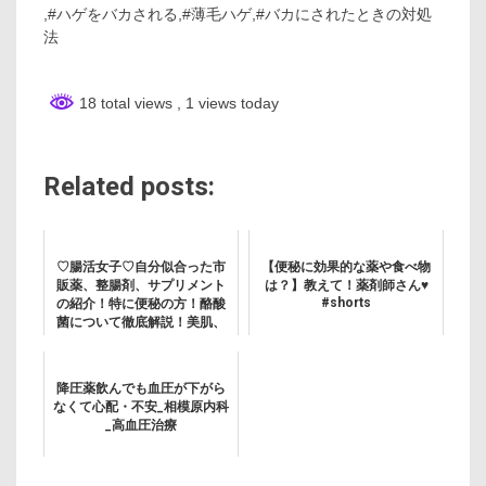
,#ハゲをバカされる,#薄毛ハゲ,#バカにされたときの対処
法
18 total views
, 1 views today
Related posts:
♡腸活女子♡自分似合った市
【便秘に効果的な薬や食べ物
販薬、整腸剤、サプリメント
は？】教えて！薬剤師さん♥
#shorts
の紹介！特に便秘の方！酪酸
菌について徹底解説！美肌、
健康を目指す大人女子に向け
て
降圧薬飲んでも血圧が下がら
なくて心配・不安_相模原内科
_高血圧治療