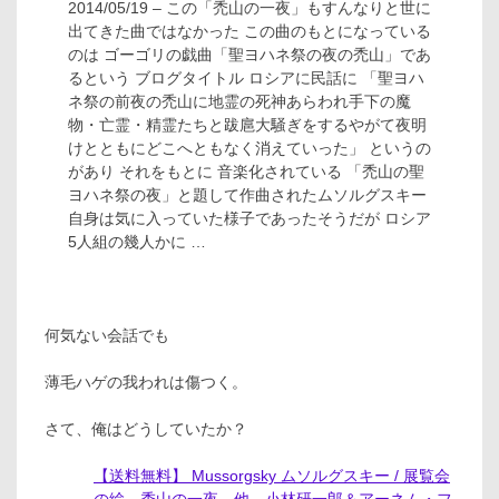
2014/05/19 – この「禿山の一夜」もすんなりと世に
出てきた曲ではなかった この曲のもとになっている
のは ゴーゴリの戯曲「聖ヨハネ祭の夜の禿山」であ
るという ブログタイトル ロシアに民話に 「聖ヨハ
ネ祭の前夜の禿山に地霊の死神あらわれ手下の魔
物・亡霊・精霊たちと跋扈大騒ぎをするやがて夜明
けとともにどこへともなく消えていった」 というの
があり それをもとに 音楽化されている 「禿山の聖
ヨハネ祭の夜」と題して作曲されたムソルグスキー
自身は気に入っていた様子であったそうだが ロシア
5人組の幾人かに …
何気ない会話でも
薄毛ハゲの我われは傷つく。
さて、俺はどうしていたか？
【送料無料】 Mussorgsky ムソルグスキー / 展覧会