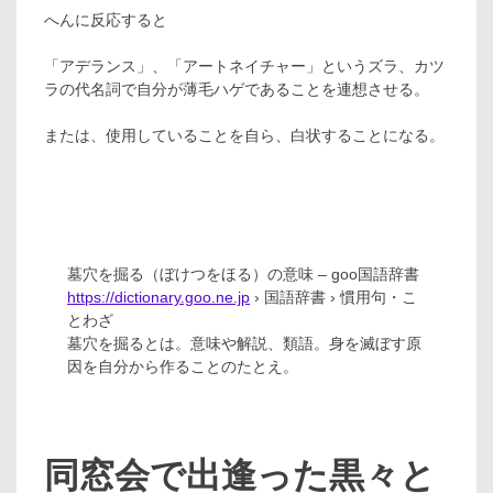
へんに反応すると
「アデランス」、「アートネイチャー」というズラ、カツ
ラの代名詞で自分が薄毛ハゲであることを連想させる。
または、使用していることを自ら、白状することになる。
墓穴を掘る（ぼけつをほる）の意味 – goo国語辞書
https://dictionary.goo.ne.jp
› 国語辞書 › 慣用句・こ
とわざ
墓穴を掘るとは。意味や解説、類語。身を滅ぼす原
因を自分から作ることのたとえ。
同窓会で出逢った黒々と