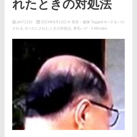
れたときの対処法
phi72110
2023年8月13日
in
美容・健康
Tagged
#ハゲをバカ
される
,
#バカにされたときの対処法
,
薄毛ハゲ
- 3 Minutes