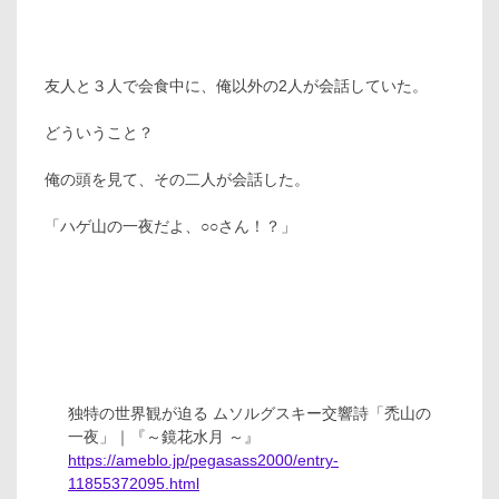
友人と３人で会食中に、俺以外の2人が会話していた。
どういうこと？
俺の頭を見て、その二人が会話した。
「ハゲ山の一夜だよ、○○さん！？」
独特の世界観が迫る ムソルグスキー交響詩「禿山の
一夜」｜『～鏡花水月 ～』
https://ameblo.jp/pegasass2000/entry-
11855372095.html