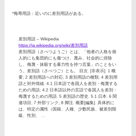
*侮辱用語：近いのに差別用語がある。
差別用語 – Wikipedia
https://ja.wikipedia.org/wiki/差別用語
差別用語（さべつようご）とは、「他者の人格を個
人的にも集団的にも傷つけ、蔑み、社会的に排除
し、侮蔑・抹殺する暴力性を持つ言葉」のことをい
う。差別語（さべつご）とも。 目次. [非表示]. 1 概
要; 2 差別用語への対応; 3 差別用語の種類; 4 差別用
語と対外情緒. 4.1 日本語で各国人を差別・侮蔑する
ための用語; 4.2 日本語以外の言語で各国人を差別・
侮蔑するための用語. 5 差別語の歴史. 5.1 日本. 6 関
連項目; 7 外部リンク; 8 脚注. 概要[編集]. 具体的に
は、特定の属性（国籍、人種、少数民族、被差別階
級、性別、 …