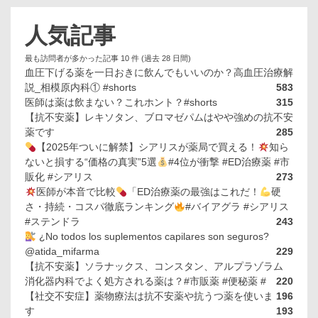
人気記事
最も訪問者が多かった記事 10 件 (過去 28 日間)
血圧下げる薬を一日おきに飲んでもいいのか？高血圧治療解
説_相模原内科① #shorts
583
医師は薬は飲まない？これホント？#shorts
315
【抗不安薬】レキソタン、ブロマゼパムはやや強めの抗不安
薬です
285
【2025年ついに解禁】シアリスが薬局で買える！
知ら
ないと損する“価格の真実”5選
#4位が衝撃 #ED治療薬 #市
販化 #シアリス
273
医師が本音で比較
「ED治療薬の最強はこれだ！
硬
さ・持続・コスパ徹底ランキング
#バイアグラ #シアリス
#ステンドラ
243
¿No todos los suplementos capilares son seguros?
@atida_mifarma
229
【抗不安薬】ソラナックス、コンスタン、アルプラゾラム
消化器内科でよく処方される薬は？#市販薬 #便秘薬 #
220
【社交不安症】薬物療法は抗不安薬や抗うつ薬を使いま
196
す
193