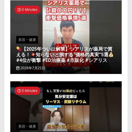
0 Minutes
美容・健康
【2025年ついに解禁】シアリスが薬局で買
える！
知らないと損する“価格の真実”5選
#4位が衝撃 #ED治療薬 #市販化 #シアリス
2026年7月21日
0 Minutes
美容・健康