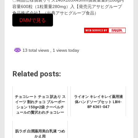
〇商品仕様個装サイズ140X185X45mm個装重量約180g内
容量600粒（1粒重量280mg）入【発売元アサヒグループ
食品株式会社】（出典アサヒグループ食品）
DMMで見る
13 total views
, 1 views today
Related posts:
チョコレート チョコ 訳あり ス
ライオン キレイキレイ薬用液
イーツ 割れチョコ ブルーポー
体ハンドソープセット LBH-
8P 6361-047
ション 150g×2袋 クーベルチ
ュールの贅沢われチョコレー
ト チョコ 割れチョコ クーベル
チュール チョコレート業務用
製菓材料 板チ...
肌ラボ 白潤薬用美白乳液 つめ
かえ用