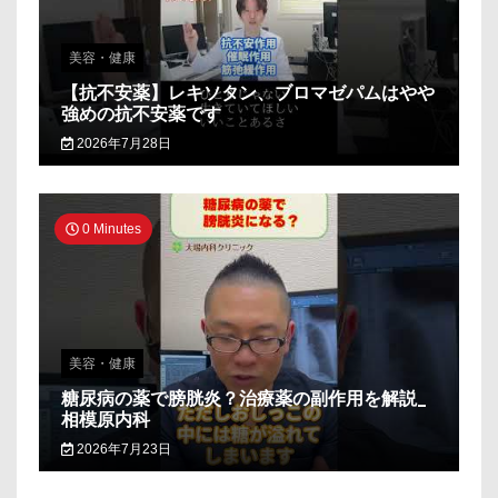
美容・健康
【抗不安薬】レキソタン、ブロマゼパムはやや
強めの抗不安薬です
2026年7月28日
0 Minutes
美容・健康
糖尿病の薬で膀胱炎？治療薬の副作用を解説_
相模原内科
2026年7月23日