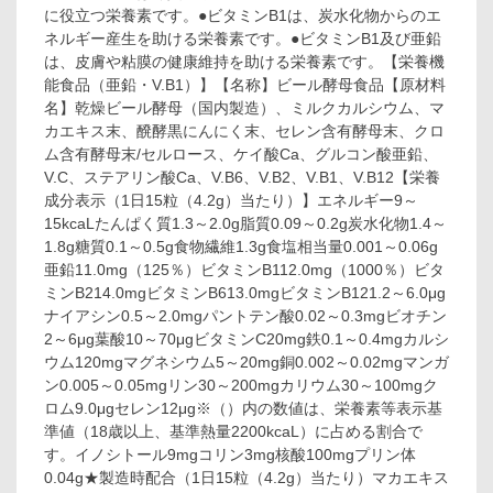
に役立つ栄養素です。●ビタミンB1は、炭水化物からのエ
ネルギー産生を助ける栄養素です。●ビタミンB1及び亜鉛
は、皮膚や粘膜の健康維持を助ける栄養素です。【栄養機
能食品（亜鉛・V.B1）】【名称】ビール酵母食品【原材料
名】乾燥ビール酵母（国内製造）、ミルクカルシウム、マ
カエキス末、醗酵黒にんにく末、セレン含有酵母末、クロ
ム含有酵母末/セルロース、ケイ酸Ca、グルコン酸亜鉛、
V.C、ステアリン酸Ca、V.B6、V.B2、V.B1、V.B12【栄養
成分表示（1日15粒（4.2g）当たり）】エネルギー9～
15kcaLたんぱく質1.3～2.0g脂質0.09～0.2g炭水化物1.4～
1.8g糖質0.1～0.5g食物繊維1.3g食塩相当量0.001～0.06g
亜鉛11.0mg（125％）ビタミンB112.0mg（1000％）ビタ
ミンB214.0mgビタミンB613.0mgビタミンB121.2～6.0μg
ナイアシン0.5～2.0mgパントテン酸0.02～0.3mgビオチン
2～6μg葉酸10～70μgビタミンC20mg鉄0.1～0.4mgカルシ
ウム120mgマグネシウム5～20mg銅0.002～0.02mgマンガ
ン0.005～0.05mgリン30～200mgカリウム30～100mgク
ロム9.0μgセレン12μg※（）内の数値は、栄養素等表示基
準値（18歳以上、基準熱量2200kcaL）に占める割合で
す。イノシトール9mgコリン3mg核酸100mgプリン体
0.04g★製造時配合（1日15粒（4.2g）当たり）マカエキス