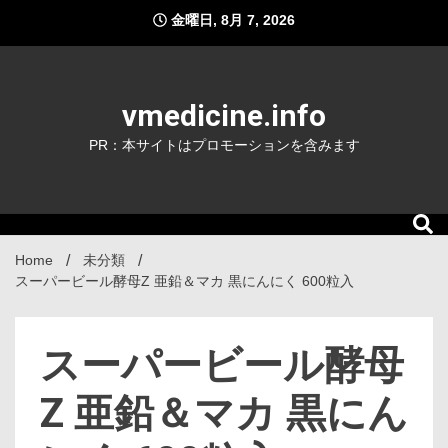
Skip
金曜日, 8月 7, 2026
to
content
vmedicine.info
PR：本サイトはプロモーションを含みます
Home
未分類
スーパービール酵母Z 亜鉛＆マカ 黒にんにく 600粒入
スーパービール酵母
Z 亜鉛＆マカ 黒にん