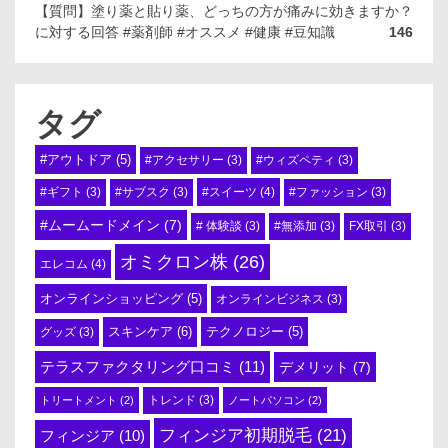
【質問】塗り薬と貼り薬、どっちの方が痛みに効きますか？
に対する回答 #薬剤師 #オススメ #健康 #豆知識
146
タグ
#アウトドア
(5)
#アクセサリー
(3)
#ウィズペティ
(3)
#スイーツ
(4)
#ギフト
(3)
#サブスク
(3)
#ファッション
(3)
#ムームードメイン
(7)
# 体験談
(3)
#無添加
(3)
FX取引
(3)
オミクロン株
(26)
エレコム
(4)
オンラインショッピング
(5)
オンラインビジネス
(3)
スキンケア
(6)
テクノロジー
(5)
グッズ
(3)
テラスファクタリング口コミ
(11)
デメリット
(7)
トリートメント
(2)
トレンド
(3)
ノートパソコン
(2)
フィンジア初期脱毛
(21)
フィンジア
(10)