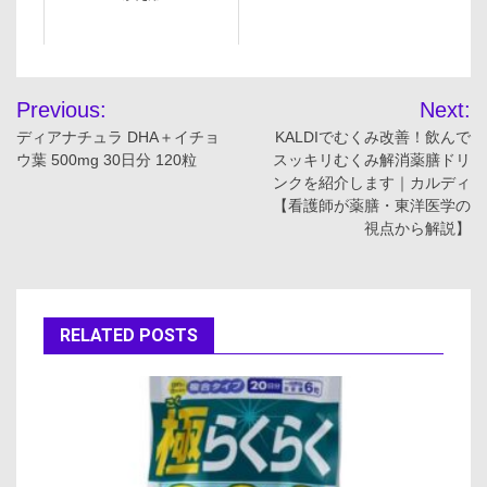
投
Previous:
Next:
稿
ディアナチュラ DHA＋イチョ
KALDIでむくみ改善！飲んで
ウ葉 500mg 30日分 120粒
スッキリむくみ解消薬膳ドリ
ナ
ンクを紹介します｜カルディ
【看護師が薬膳・東洋医学の
ビ
視点から解説】
ゲ
ー
RELATED POSTS
シ
ョ
ン