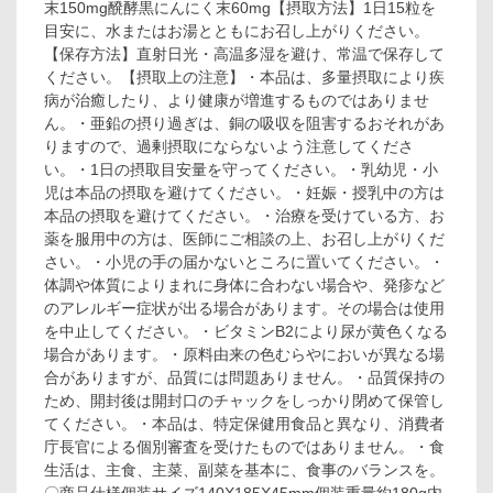
末150mg醗酵黒にんにく末60mg【摂取方法】1日15粒を
目安に、水またはお湯とともにお召し上がりください。
【保存方法】直射日光・高温多湿を避け、常温で保存して
ください。【摂取上の注意】・本品は、多量摂取により疾
病が治癒したり、より健康が増進するものではありませ
ん。・亜鉛の摂り過ぎは、銅の吸収を阻害するおそれがあ
りますので、過剰摂取にならないよう注意してくださ
い。・1日の摂取目安量を守ってください。・乳幼児・小
児は本品の摂取を避けてください。・妊娠・授乳中の方は
本品の摂取を避けてください。・治療を受けている方、お
薬を服用中の方は、医師にご相談の上、お召し上がりくだ
さい。・小児の手の届かないところに置いてください。・
体調や体質によりまれに身体に合わない場合や、発疹など
のアレルギー症状が出る場合があります。その場合は使用
を中止してください。・ビタミンB2により尿が黄色くなる
場合があります。・原料由来の色むらやにおいが異なる場
合がありますが、品質には問題ありません。・品質保持の
ため、開封後は開封口のチャックをしっかり閉めて保管し
てください。・本品は、特定保健用食品と異なり、消費者
庁長官による個別審査を受けたものではありません。・食
生活は、主食、主菜、副菜を基本に、食事のバランスを。