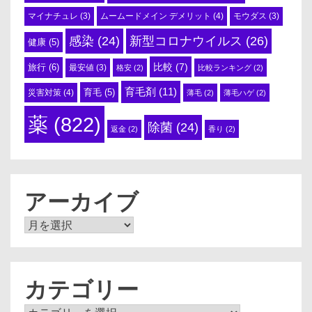
ムームードメイン デメリット
(4)
マイナチュレ
(3)
モウダス
(3)
感染
(24)
新型コロナウイルス
(26)
健康
(5)
比較
(7)
旅行
(6)
最安値
(3)
格安
(2)
比較ランキング
(2)
育毛剤
(11)
育毛
(5)
災害対策
(4)
薄毛
(2)
薄毛ハゲ
(2)
薬
(822)
除菌
(24)
返金
(2)
香り
(2)
アーカイブ
ア
ー
カ
イ
ブ
カテゴリー
カ