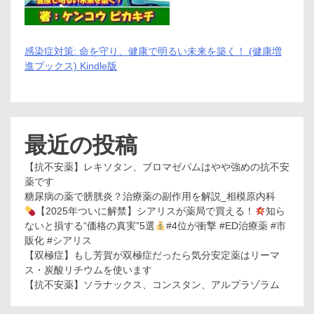
感染症対策: 命を守り、健康で明るい未来を築く！ (健康増
進ブックス) Kindle版
最近の投稿
【抗不安薬】レキソタン、ブロマゼパムはやや強めの抗不安
薬です
糖尿病の薬で膀胱炎？治療薬の副作用を解説_相模原内科
【2025年ついに解禁】シアリスが薬局で買える！
知ら
ないと損する“価格の真実”5選
#4位が衝撃 #ED治療薬 #市
販化 #シアリス
【双極症】もし芳賀が双極症だったら気分安定薬はリーマ
ス・炭酸リチウムを使います
【抗不安薬】ソラナックス、コンスタン、アルプラゾラム