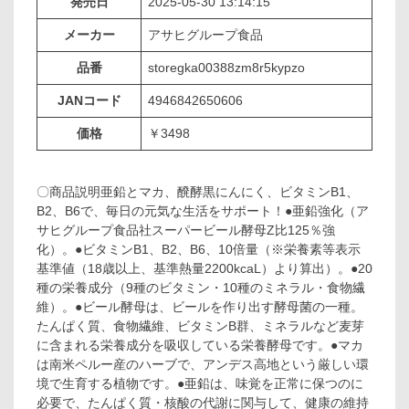
発売日
2025-05-30 13:14:15
メーカー
アサヒグループ食品
品番
storegka00388zm8r5kypzo
JANコード
4946842650606
価格
￥3498
〇商品説明亜鉛とマカ、醗酵黒にんにく、ビタミンB1、
B2、B6で、毎日の元気な生活をサポート！●亜鉛強化（ア
サヒグループ食品社スーパービール酵母Z比125％強
化）。●ビタミンB1、B2、B6、10倍量（※栄養素等表示
基準値（18歳以上、基準熱量2200kcaL）より算出）。●20
種の栄養成分（9種のビタミン・10種のミネラル・食物繊
維）。●ビール酵母は、ビールを作り出す酵母菌の一種。
たんぱく質、食物繊維、ビタミンB群、ミネラルなど麦芽
に含まれる栄養成分を吸収している栄養酵母です。●マカ
は南米ペルー産のハーブで、アンデス高地という厳しい環
境で生育する植物です。●亜鉛は、味覚を正常に保つのに
必要で、たんぱく質・核酸の代謝に関与して、健康の維持