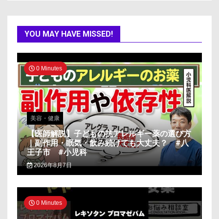
YOU MAY HAVE MISSED!
0 Minutes
美容・健康
【医師解説】子どもの抗アレルギー薬の選び方
｜副作用・眠気・飲み続けても大丈夫？ #八
王子市 #小児科
2026年8月7日
0 Minutes