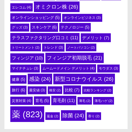
オミクロン株
(26)
エレコム
(4)
オンラインショッピング
(5)
オンラインビジネス
(3)
スキンケア
(6)
テクノロジー
(5)
グッズ
(3)
テラスファクタリング口コミ
(11)
デメリット
(7)
トリートメント
(2)
トレンド
(3)
ノートパソコン
(2)
フィンジア初期脱毛
(21)
フィンジア
(10)
ムームードメイン デメリット
(4)
マイナチュレ
(3)
モウダス
(3)
感染
(24)
新型コロナウイルス
(26)
健康
(5)
比較
(7)
旅行
(6)
最安値
(3)
格安
(2)
比較ランキング
(2)
育毛剤
(11)
育毛
(5)
災害対策
(4)
薄毛
(2)
薄毛ハゲ
(2)
薬
(823)
除菌
(24)
返金
(2)
香り
(2)