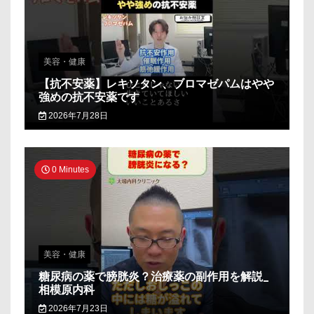
美容・健康
【抗不安薬】レキソタン、ブロマゼパムはやや
強めの抗不安薬です
2026年7月28日
0 Minutes
美容・健康
糖尿病の薬で膀胱炎？治療薬の副作用を解説_
相模原内科
2026年7月23日