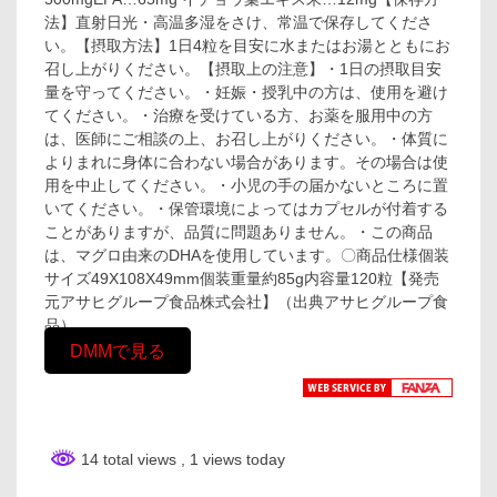
法】直射日光・高温多湿をさけ、常温で保存してくださ
い。【摂取方法】1日4粒を目安に水またはお湯とともにお
召し上がりください。【摂取上の注意】・1日の摂取目安
量を守ってください。・妊娠・授乳中の方は、使用を避け
てください。・治療を受けている方、お薬を服用中の方
は、医師にご相談の上、お召し上がりください。・体質に
よりまれに身体に合わない場合があります。その場合は使
用を中止してください。・小児の手の届かないところに置
いてください。・保管環境によってはカプセルが付着する
ことがありますが、品質に問題ありません。・この商品
は、マグロ由来のDHAを使用しています。〇商品仕様個装
サイズ49X108X49mm個装重量約85g内容量120粒【発売
元アサヒグループ食品株式会社】（出典アサヒグループ食
品）
DMMで見る
14 total views
, 1 views today