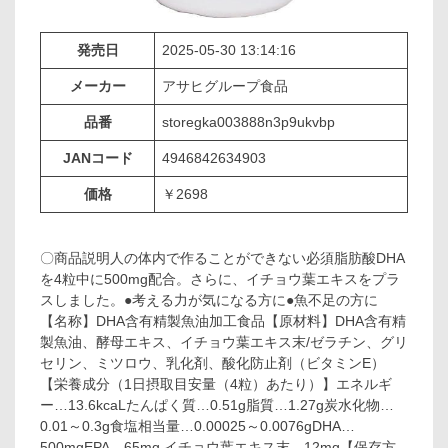
発売日
2025-05-30 13:14:16
メーカー
アサヒグループ食品
品番
storegka003888n3p9ukvbp
JANコード
4946842634903
価格
￥2698
〇商品説明人の体内で作ることができない必須脂肪酸DHA
を4粒中に500mg配合。さらに、イチョウ葉エキスをプラ
スしました。●考える力が気になる方に●魚不足の方に
【名称】DHA含有精製魚油加工食品【原材料】DHA含有精
製魚油、酵母エキス、イチョウ葉エキス末/ゼラチン、グリ
セリン、ミツロウ、乳化剤、酸化防止剤（ビタミンE）
【栄養成分（1日摂取目安量（4粒）あたり）】エネルギ
ー…13.6kcaLたんぱく質…0.51g脂質…1.27g炭水化物…
0.01～0.3g食塩相当量…0.00025～0.0076gDHA…
500mgEPA…65mg イチョウ葉エキス末…12mg【保存方