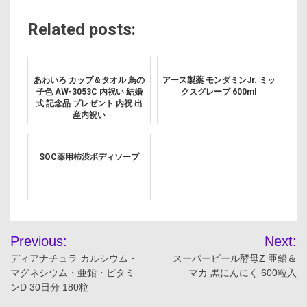
Related posts:
あわいろ カップ＆タオル 鳥の
アース製薬 モンダミンJr. ミッ
子色 AW-3053C 内祝い 結婚
クスグレープ 600ml
式 記念品 プレゼント 内祝 出
産内祝い
SOC薬用柿渋ボディソープ
投
Previous:
Next:
稿
ディアナチュラ カルシウム・
スーパービール酵母Z 亜鉛＆
マグネシウム・亜鉛・ビタミ
マカ 黒にんにく 600粒入
ナ
ンD 30日分 180粒