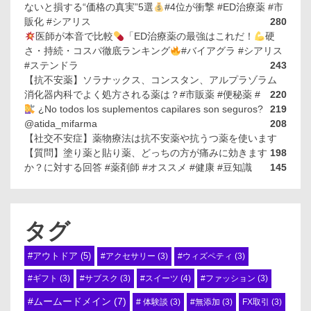
ないと損する“価格の真実”5選
#4位が衝撃 #ED治療薬 #市
販化 #シアリス
280
医師が本音で比較
「ED治療薬の最強はこれだ！
硬
さ・持続・コスパ徹底ランキング
#バイアグラ #シアリス
#ステンドラ
243
【抗不安薬】ソラナックス、コンスタン、アルプラゾラム
消化器内科でよく処方される薬は？#市販薬 #便秘薬 #
220
¿No todos los suplementos capilares son seguros?
219
@atida_mifarma
208
【社交不安症】薬物療法は抗不安薬や抗うつ薬を使います
【質問】塗り薬と貼り薬、どっちの方が痛みに効きます
198
か？に対する回答 #薬剤師 #オススメ #健康 #豆知識
145
タグ
#アウトドア
(5)
#アクセサリー
(3)
#ウィズペティ
(3)
#スイーツ
(4)
#ギフト
(3)
#サブスク
(3)
#ファッション
(3)
#ムームードメイン
(7)
# 体験談
(3)
#無添加
(3)
FX取引
(3)