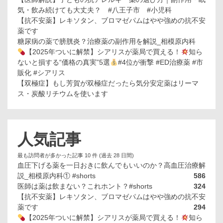
気・飲み続けても大丈夫？ #八王子市 #小児科
【抗不安薬】レキソタン、ブロマゼパムはやや強めの抗不安
薬です
糖尿病の薬で膀胱炎？治療薬の副作用を解説_相模原内科
【2025年ついに解禁】シアリスが薬局で買える！
知ら
ないと損する“価格の真実”5選
#4位が衝撃 #ED治療薬 #市
販化 #シアリス
【双極症】もし芳賀が双極症だったら気分安定薬はリーマ
ス・炭酸リチウムを使います
人気記事
最も訪問者が多かった記事 10 件 (過去 28 日間)
血圧下げる薬を一日おきに飲んでもいいのか？高血圧治療解
説_相模原内科① #shorts
586
医師は薬は飲まない？これホント？#shorts
324
【抗不安薬】レキソタン、ブロマゼパムはやや強めの抗不安
薬です
294
【2025年ついに解禁】シアリスが薬局で買える！
知ら