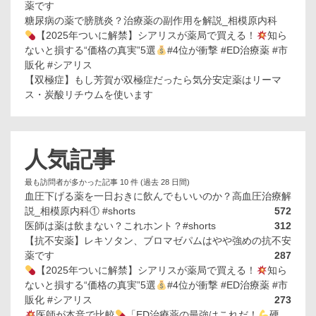
薬です
糖尿病の薬で膀胱炎？治療薬の副作用を解説_相模原内科
【2025年ついに解禁】シアリスが薬局で買える！
知ら
ないと損する“価格の真実”5選
#4位が衝撃 #ED治療薬 #市
販化 #シアリス
【双極症】もし芳賀が双極症だったら気分安定薬はリーマ
ス・炭酸リチウムを使います
人気記事
最も訪問者が多かった記事 10 件 (過去 28 日間)
血圧下げる薬を一日おきに飲んでもいいのか？高血圧治療解
説_相模原内科① #shorts
572
医師は薬は飲まない？これホント？#shorts
312
【抗不安薬】レキソタン、ブロマゼパムはやや強めの抗不安
薬です
287
【2025年ついに解禁】シアリスが薬局で買える！
知ら
ないと損する“価格の真実”5選
#4位が衝撃 #ED治療薬 #市
販化 #シアリス
273
医師が本音で比較
「ED治療薬の最強はこれだ！
硬