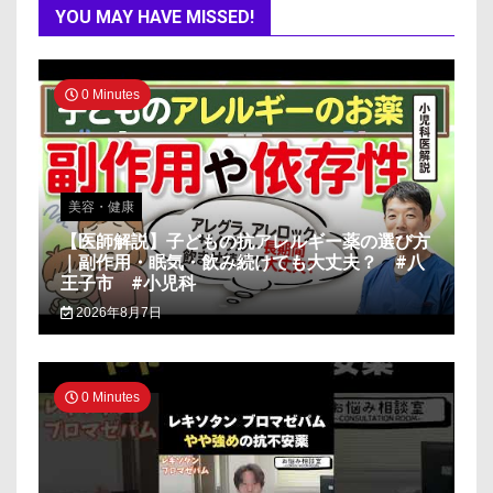
YOU MAY HAVE MISSED!
0 Minutes
美容・健康
【医師解説】子どもの抗アレルギー薬の選び方
｜副作用・眠気・飲み続けても大丈夫？ #八
王子市 #小児科
2026年8月7日
0 Minutes