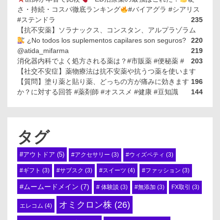
さ・持続・コスパ徹底ランキング
#バイアグラ #シアリス
#ステンドラ
235
【抗不安薬】ソラナックス、コンスタン、アルプラゾラム
¿No todos los suplementos capilares son seguros?
220
@atida_mifarma
219
消化器内科でよく処方される薬は？#市販薬 #便秘薬 #
203
【社交不安症】薬物療法は抗不安薬や抗うつ薬を使います
【質問】塗り薬と貼り薬、どっちの方が痛みに効きます
196
か？に対する回答 #薬剤師 #オススメ #健康 #豆知識
144
タグ
#アウトドア
(5)
#アクセサリー
(3)
#ウィズペティ
(3)
#スイーツ
(4)
#ギフト
(3)
#サブスク
(3)
#ファッション
(3)
#ムームードメイン
(7)
# 体験談
(3)
#無添加
(3)
FX取引
(3)
オミクロン株
(26)
エレコム
(4)