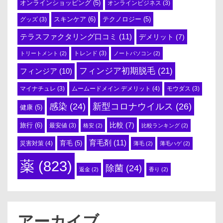
オンラインショッピング
(5)
オンラインビジネス
(3)
スキンケア
(6)
テクノロジー
(5)
グッズ
(3)
テラスファクタリング口コミ
(11)
デメリット
(7)
トリートメント
(2)
トレンド
(3)
ノートパソコン
(2)
フィンジア初期脱毛
(21)
フィンジア
(10)
ムームードメイン デメリット
(4)
マイナチュレ
(3)
モウダス
(3)
感染
(24)
新型コロナウイルス
(26)
健康
(5)
比較
(7)
旅行
(6)
最安値
(3)
格安
(2)
比較ランキング
(2)
育毛剤
(11)
育毛
(5)
災害対策
(4)
薄毛
(2)
薄毛ハゲ
(2)
薬
(823)
除菌
(24)
返金
(2)
香り
(2)
アーカイブ