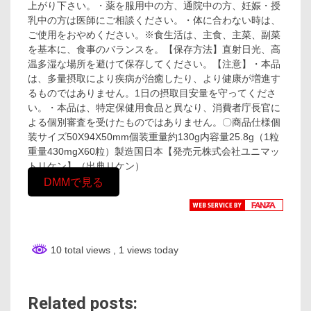
上がり下さい。・薬を服用中の方、通院中の方、妊娠・授
乳中の方は医師にご相談ください。・体に合わない時は、
ご使用をおやめください。※食生活は、主食、主菜、副菜
を基本に、食事のバランスを。【保存方法】直射日光、高
温多湿な場所を避けて保存してください。【注意】・本品
は、多量摂取により疾病が治癒したり、より健康が増進す
るものではありません。1日の摂取目安量を守ってくださ
い。・本品は、特定保健用食品と異なり、消費者庁長官に
よる個別審査を受けたものではありません。〇商品仕様個
装サイズ50X94X50mm個装重量約130g内容量25.8g（1粒
重量430mgX60粒）製造国日本【発売元株式会社ユニマッ
トリケン】（出典リケン）
DMMで見る
10 total views
, 1 views today
Related posts: