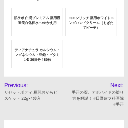
肌ラボ 白潤プレミアム 薬用浸
コエンリッチ 薬用ホワイトニ
透美白化粧水 つめかえ用
ングハンドクリーム（もぎた
てピーチ）
ディアナチュラ カルシウム・
マグネシウム・亜鉛・ビタミ
ンD 30日分 180粒
投
Previous:
Next:
稿
リセットボディ 豆乳おからビ
手汗の薬、アポハイドの塗り
スケット 22g×4袋入
方を解説！ #日野皮フ科医院
ナ
#手汗
ビ