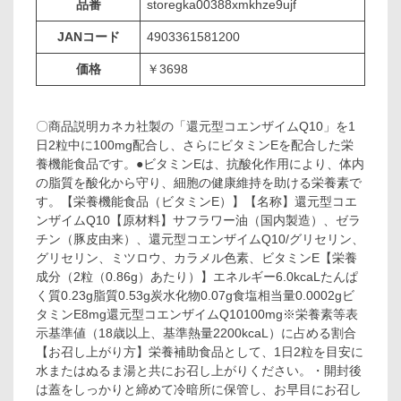
品番
storegka00388xmkhze9ujf
JANコード
4903361581200
価格
￥3698
〇商品説明カネカ社製の「還元型コエンザイムQ10」を1
日2粒中に100mg配合し、さらにビタミンEを配合した栄
養機能食品です。●ビタミンEは、抗酸化作用により、体内
の脂質を酸化から守り、細胞の健康維持を助ける栄養素で
す。【栄養機能食品（ビタミンE）】【名称】還元型コエ
ンザイムQ10【原材料】サフラワー油（国内製造）、ゼラ
チン（豚皮由来）、還元型コエンザイムQ10/グリセリン、
グリセリン、ミツロウ、カラメル色素、ビタミンE【栄養
成分（2粒（0.86g）あたり）】エネルギー6.0kcaLたんぱ
く質0.23g脂質0.53g炭水化物0.07g食塩相当量0.0002gビ
タミンE8mg還元型コエンザイムQ10100mg※栄養素等表
示基準値（18歳以上、基準熱量2200kcaL）に占める割合
【お召し上がり方】栄養補助食品として、1日2粒を目安に
水またはぬるま湯と共にお召し上がりください。・開封後
は蓋をしっかりと締めて冷暗所に保管し、お早目にお召し