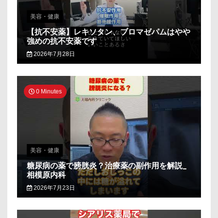
美容・健康
【抗不安薬】レキソタン、ブロマゼパムはやや
強めの抗不安薬です
2026年7月28日
0 Minutes
美容・健康
糖尿病の薬で膀胱炎？治療薬の副作用を解説_
相模原内科
2026年7月23日