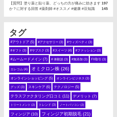
【質問】塗り薬と貼り薬、どっちの方が痛みに効きます
197
か？に対する回答 #薬剤師 #オススメ #健康 #豆知識
145
タグ
#アウトドア
(5)
#アクセサリー
(3)
#ウィズペティ
(3)
#スイーツ
(4)
#ギフト
(3)
#サブスク
(3)
#ファッション
(3)
#ムームードメイン
(7)
# 体験談
(3)
#無添加
(3)
FX取引
(3)
オミクロン株
(26)
エレコム
(4)
オンラインショッピング
(5)
オンラインビジネス
(3)
スキンケア
(6)
テクノロジー
(5)
グッズ
(3)
テラスファクタリング口コミ
(11)
デメリット
(7)
トリートメント
(2)
トレンド
(3)
ノートパソコン
(2)
フィンジア初期脱毛
(21)
フィンジア
(10)