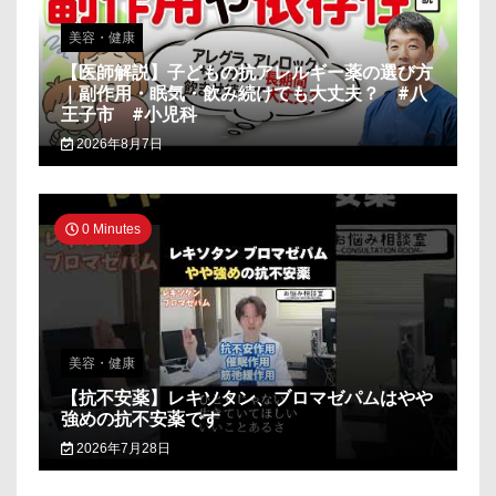
美容・健康
【医師解説】子どもの抗アレルギー薬の選び方
｜副作用・眠気・飲み続けても大丈夫？ #八
王子市 #小児科
2026年8月7日
0 Minutes
美容・健康
【抗不安薬】レキソタン、ブロマゼパムはやや
強めの抗不安薬です
2026年7月28日