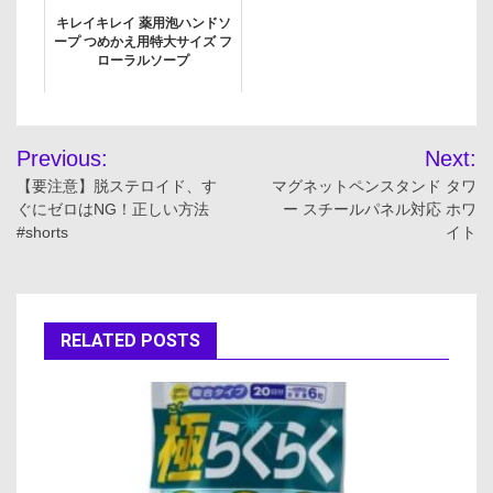
キレイキレイ 薬用泡ハンドソ
ープ つめかえ用特大サイズ フ
ローラルソープ
投
Previous:
Next:
稿
【要注意】脱ステロイド、す
マグネットペンスタンド タワ
ぐにゼロはNG！正しい方法
ー スチールパネル対応 ホワ
ナ
#shorts
イト
ビ
ゲ
RELATED POSTS
ー
シ
ョ