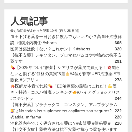
人気記事
最も訪問者が多かった記事 10 件 (過去 28 日間)
血圧下げる薬を一日おきに飲んでもいいのか？高血圧治療解
説_相模原内科① #shorts
605
医師は薬は飲まない？これホント？#shorts
320
【抗不安薬】レキソタン、ブロマゼパムはやや強めの抗不安
薬です
291
【2025年ついに解禁】シアリスが薬局で買える！
知ら
ないと損する“価格の真実”5選
#4位が衝撃 #ED治療薬 #市
販化 #シアリス
278
医師が本音で比較
「ED治療薬の最強はこれだ！
硬
さ・持続・コスパ徹底ランキング
#バイアグラ #シアリス
#ステンドラ
244
【抗不安薬】ソラナックス、コンスタン、アルプラゾラム
¿No todos los suplementos capilares son seguros?
222
@atida_mifarma
220
消化器内科でよく処方される薬は？#市販薬 #便秘薬 #
210
【社交不安症】薬物療法は抗不安薬や抗うつ薬を使います