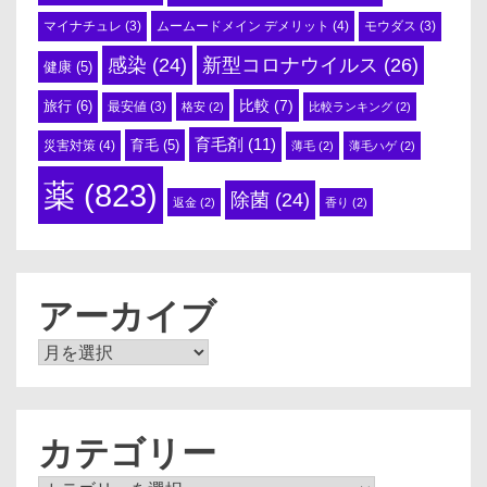
ムームードメイン デメリット
(4)
マイナチュレ
(3)
モウダス
(3)
感染
(24)
新型コロナウイルス
(26)
健康
(5)
比較
(7)
旅行
(6)
最安値
(3)
格安
(2)
比較ランキング
(2)
育毛剤
(11)
育毛
(5)
災害対策
(4)
薄毛
(2)
薄毛ハゲ
(2)
薬
(823)
除菌
(24)
返金
(2)
香り
(2)
アーカイブ
ア
ー
カ
イ
ブ
カテゴリー
カ