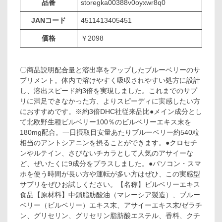
品番
storegka00388v0oyxwr8q0
JANコード
4511413405451
価格
￥2098
〇商品説明配合量と溶出率をアップしたブルーベリーのサ
プリメント。体内で溶けやすく吸収されやすい処方に設計
し、溶出スピード約3倍を実現しました。これまでのサプ
リに満足できなかった方、よりスピーディに実感したい方
におすすめです。※約3倍DHC社従来品比●メイン成分とし
て北欧野生種ビルベリー100％のビルベリーエキス末を
180mg配合。一日摂取目安量あたりブルーベリー約540粒
相当のアントシアニンを摂ることができます。●クロセチ
ンやルテイン、さびないチカラとして人気のアサイーな
ど、ぜいたくに9成分をプラスしました。●パソコン・スマ
ホを使う時間が長い方や運転が多い方はぜひ、この実感型
サプリをぜひお試しください。【名称】ビルベリーエキス
食品【原材料】中鎖脂肪酸油（マレーシア製造）、ブルー
ベリー（ビルベリー）エキス末、アサイーエキス末/ゼラチ
ン、グリセリン、グリセリン脂肪酸エステル、香料、クチ