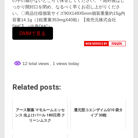
の手の届かないところで保管してください。・開封後はし
っかり開封口を閉め、なるべく早くお召し上がりくださ
い。〇商品仕様個装サイズ90X148X5mm個装重量約15g内
容量14.1g（1粒重量353mgX40粒）【発売元株式会社
DHC】（出典DHC）
DMMで見る
12 total views
, 1 views today
Related posts:
アース製薬 マモルームエッセ
還元型コエンザイムQ10 袋タ
ンス 虫よけパール 180日用 ク
イプ 30粒
リーンムスク