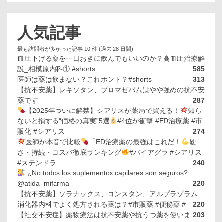
人気記事
最も訪問者が多かった記事 10 件 (過去 28 日間)
血圧下げる薬を一日おきに飲んでもいいのか？高血圧治療解
説_相模原内科① #shorts
585
医師は薬は飲まない？これホント？#shorts
313
【抗不安薬】レキソタン、ブロマゼパムはやや強めの抗不安
薬です
287
【2025年ついに解禁】シアリスが薬局で買える！
知ら
ないと損する“価格の真実”5選
#4位が衝撃 #ED治療薬 #市
販化 #シアリス
274
医師が本音で比較
「ED治療薬の最強はこれだ！
硬
さ・持続・コスパ徹底ランキング
#バイアグラ #シアリス
#ステンドラ
240
¿No todos los suplementos capilares son seguros?
@atida_mifarma
220
【抗不安薬】ソラナックス、コンスタン、アルプラゾラム
消化器内科でよく処方される薬は？#市販薬 #便秘薬 #
220
【社交不安症】薬物療法は抗不安薬や抗うつ薬を使いま
203