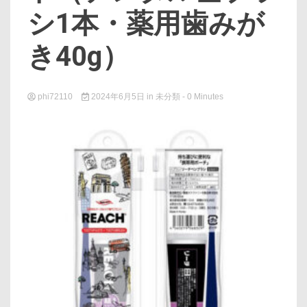
シ1本・薬用歯みが
き40g）
phi72110
2024年6月5日
in
未分類
- 0 Minutes