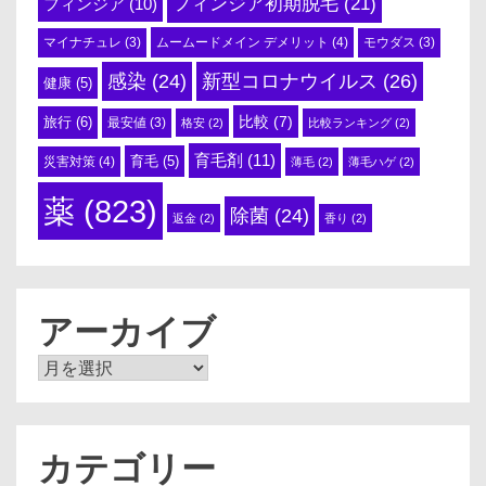
フィンジア初期脱毛
(21)
フィンジア
(10)
ムームードメイン デメリット
(4)
マイナチュレ
(3)
モウダス
(3)
感染
(24)
新型コロナウイルス
(26)
健康
(5)
比較
(7)
旅行
(6)
最安値
(3)
格安
(2)
比較ランキング
(2)
育毛剤
(11)
育毛
(5)
災害対策
(4)
薄毛
(2)
薄毛ハゲ
(2)
薬
(823)
除菌
(24)
返金
(2)
香り
(2)
アーカイブ
ア
ー
カ
イ
ブ
カテゴリー