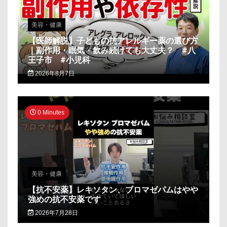
美容・健康
【医師解説】子どもの抗アレルギー薬の選び方
｜副作用・眠気・飲み続けても大丈夫？ #八
王子市 #小児科
2026年8月7日
0 Minutes
美容・健康
【抗不安薬】レキソタン、ブロマゼパムはやや
強めの抗不安薬です
2026年7月28日