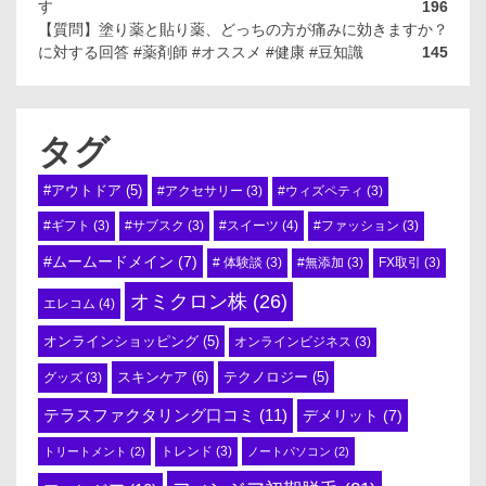
す
196
【質問】塗り薬と貼り薬、どっちの方が痛みに効きますか？
に対する回答 #薬剤師 #オススメ #健康 #豆知識
145
タグ
#アウトドア
(5)
#アクセサリー
(3)
#ウィズペティ
(3)
#スイーツ
(4)
#ギフト
(3)
#サブスク
(3)
#ファッション
(3)
#ムームードメイン
(7)
# 体験談
(3)
#無添加
(3)
FX取引
(3)
オミクロン株
(26)
エレコム
(4)
オンラインショッピング
(5)
オンラインビジネス
(3)
スキンケア
(6)
テクノロジー
(5)
グッズ
(3)
テラスファクタリング口コミ
(11)
デメリット
(7)
トリートメント
(2)
トレンド
(3)
ノートパソコン
(2)