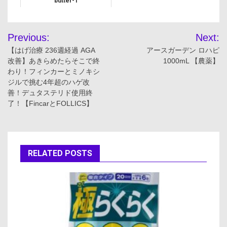
butter-1
投
Previous:
Next:
稿
【はげ治療 236週経過 AGA
アースガーデン ロハピ
改善】あきらめたらそこで終
1000mL 【農薬】
ナ
わり！フィンカーとミノキシ
ジルで挑む4年超のハゲ改
ビ
善！デュタステリド使用終
了！【FincarとFOLLICS】
ゲ
ー
シ
RELATED POSTS
ョ
ン