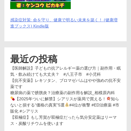
感染症対策: 命を守り、健康で明るい未来を築く！ (健康増
進ブックス) Kindle版
最近の投稿
【医師解説】子どもの抗アレルギー薬の選び方｜副作用・眠
気・飲み続けても大丈夫？ #八王子市 #小児科
【抗不安薬】レキソタン、ブロマゼパムはやや強めの抗不安
薬です
糖尿病の薬で膀胱炎？治療薬の副作用を解説_相模原内科
【2025年ついに解禁】シアリスが薬局で買える！
知ら
ないと損する“価格の真実”5選
#4位が衝撃 #ED治療薬 #市
販化 #シアリス
【双極症】もし芳賀が双極症だったら気分安定薬はリーマ
ス・炭酸リチウムを使います