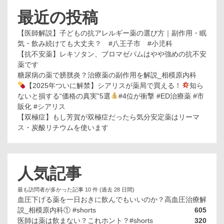
最近の投稿
【医師解説】子どもの抗アレルギー薬の選び方｜副作用・眠
気・飲み続けても大丈夫？ #八王子市 #小児科
【抗不安薬】レキソタン、ブロマゼパムはやや強めの抗不安
薬です
糖尿病の薬で膀胱炎？治療薬の副作用を解説_相模原内科
【2025年ついに解禁】シアリスが薬局で買える！
知ら
ないと損する“価格の真実”5選
#4位が衝撃 #ED治療薬 #市
販化 #シアリス
【双極症】もし芳賀が双極症だったら気分安定薬はリーマ
ス・炭酸リチウムを使います
人気記事
最も訪問者が多かった記事 10 件 (過去 28 日間)
血圧下げる薬を一日おきに飲んでもいいのか？高血圧治療解
説_相模原内科① #shorts
605
医師は薬は飲まない？これホント？#shorts
320