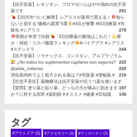
【抗不安薬】レキソタン、ブロマゼパムはやや強めの抗不安
薬です
291
【2025年ついに解禁】シアリスが薬局で買える！
知ら
ないと損する“価格の真実”5選
#4位が衝撃 #ED治療薬 #市
販化 #シアリス
278
医師が本音で比較
「ED治療薬の最強はこれだ！
硬
さ・持続・コスパ徹底ランキング
#バイアグラ #シアリス
#ステンドラ
244
【抗不安薬】ソラナックス、コンスタン、アルプラゾラム
¿No todos los suplementos capilares son seguros?
222
@atida_mifarma
220
消化器内科でよく処方される薬は？#市販薬 #便秘薬 #
210
【社交不安症】薬物療法は抗不安薬や抗うつ薬を使います
【質問】塗り薬と貼り薬、どっちの方が痛みに効きます
197
か？に対する回答 #薬剤師 #オススメ #健康 #豆知識
145
タグ
#アウトドア
(5)
#アクセサリー
(3)
#ウィズペティ
(3)