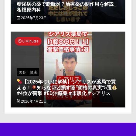
糖尿病の薬で膀胱炎？治療薬の副作用を解説_
相模原内科
2026年7月23日
0 Minutes
美容・健康
【2025年ついに解禁】シアリスが薬局で買
える！
知らないと損する“価格の真実”5選
#4位が衝撃 #ED治療薬 #市販化 #シアリス
2026年7月21日