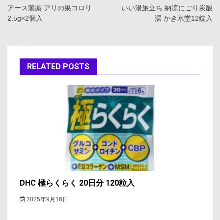
稿
アース製薬 アリの巣コロリ
いい湯旅立ち 納涼にごり炭酸
2.5g×2個入
湯 かき氷堂12錠入
ナ
ビ
ゲ
RELATED POSTS
ー
シ
ョ
ン
DHC 極らくらく 20日分 120粒入
2025年9月16日