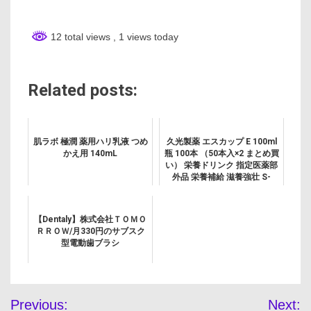
12 total views
, 1 views today
Related posts:
肌ラボ 極潤 薬用ハリ乳液 つめ
久光製薬 エスカップ E 100ml
かえ用 140mL
瓶 100本 （50本入×2 まとめ買
い） 栄養ドリンク 指定医薬部
外品 栄養補給 滋養強壮 S-
CUP
【Dentaly】株式会社ＴＯＭＯ
ＲＲＯＷ/月330円のサブスク
型電動歯ブラシ
投
Previous:
Next: