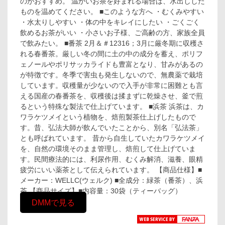
のがおすすめ。 温かいお茶を好まれる場合は、水出しした
ものを温めてください。 ■このような方へ ・むくみやすい
・水太りしやすい ・体の中をキレイにしたい ・ごくごく
飲めるお茶がいい ・小さいお子様、ご高齢の方、家族全員
で飲みたい。 ■番茶 2月＆＃12316；3月に厳冬期に収穫さ
れる春番茶。厳しい冬の間に土の中の成分を蓄え、ポリフ
ェノールやポリサッカライドも豊富となり、甘みがあるの
が特徴です。冬季で害虫も発生しないので、無農薬で栽培
しています。収穫量が少ないので入手が非常に困難とも言
える国産の春番茶を、収穫後は揉まずに乾燥させ、釜で煎
るという特殊な製法で仕上げています。 ■浜茶 浜茶は、カ
ワラケツメイという植物を、焙煎製茶仕上げしたもので
す。昔、弘法大師が飲んでいたことから、別名「弘法茶」
とも呼ばれています。 昔から自生していたカワラケツメイ
を、自然の環境そのまま管理し、焙煎して仕上げていま
す。民間療法的には、利尿作用、むくみ解消、滋養、眼精
疲労にいい薬茶として伝えられています。 【商品仕様】■
メーカー：WELLC(ウェルク) ■全成分：緑茶（番茶）、浜
茶 【商品サイズ】■内容量：30袋（ティーバッグ）
DMMで見る