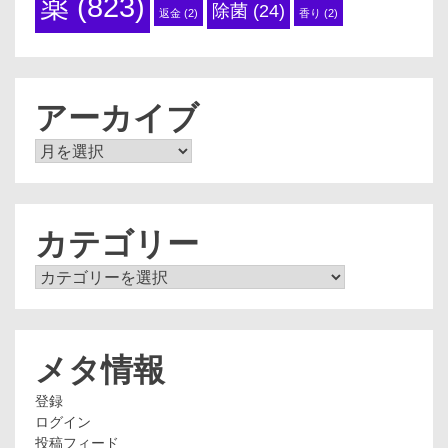
薬
(823)
除菌
(24)
返金
(2)
香り
(2)
アーカイブ
ア
ー
カ
イ
ブ
カテゴリー
カ
テ
ゴ
リ
ー
メタ情報
登録
ログイン
投稿フィード