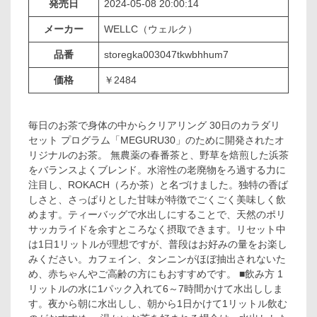
発売日
2024-05-08 20:00:14
メーカー
WELLC（ウェルク）
品番
storegka003047tkwbhhum7
価格
￥2484
毎日のお茶で身体の中からクリアリング 30日のカラダリ
セット プログラム「MEGURU30」のために開発されたオ
リジナルのお茶。 無農薬の春番茶と、野草を焙煎した浜茶
をバランスよくブレンド。水溶性の老廃物をろ過する力に
注目し、ROKACH（ろか茶）と名づけました。独特の香ば
しさと、さっぱりとした甘味が特徴でごくごく美味しく飲
めます。ティーバッグで水出しにすることで、天然のポリ
サッカライドを余すところなく摂取できます。リセット中
は1日1リットルが理想ですが、普段はお好みの量をお楽し
みください。カフェイン、タンニンがほぼ抽出されないた
め、赤ちゃんやご高齢の方にもおすすめです。 ■飲み方 1
リットルの水に1パック入れて6～7時間かけて水出ししま
す。夜から朝に水出しし、朝から1日かけて1リットル飲む