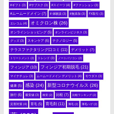
#スイーツ
(4)
#ギフト
(3)
#サブスク
(3)
#ファッション
(3)
#ムームードメイン
(7)
# 体験談
(3)
#無添加
(3)
FX取引
(3)
オミクロン株
(26)
エレコム
(4)
オンラインショッピング
(5)
オンラインビジネス
(3)
スキンケア
(6)
テクノロジー
(5)
グッズ
(3)
テラスファクタリング口コミ
(11)
デメリット
(7)
トリートメント
(2)
トレンド
(3)
ノートパソコン
(2)
フィンジア初期脱毛
(21)
フィンジア
(10)
ムームードメイン デメリット
(4)
マイナチュレ
(3)
モウダス
(3)
感染
(24)
新型コロナウイルス
(26)
健康
(5)
比較
(7)
旅行
(6)
最安値
(3)
格安
(2)
比較ランキング
(2)
育毛剤
(11)
育毛
(5)
災害対策
(4)
薄毛
(2)
薄毛ハゲ
(2)