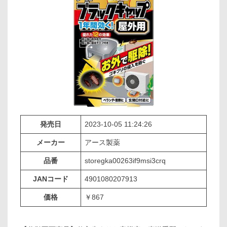
発売日
2023-10-05 11:24:26
メーカー
アース製薬
品番
storegka00263if9msi3crq
JANコード
4901080207913
価格
￥867