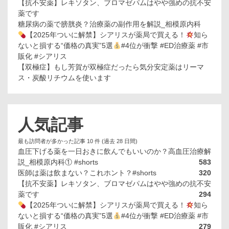
【抗不安薬】レキソタン、ブロマゼパムはやや強めの抗不安
薬です
糖尿病の薬で膀胱炎？治療薬の副作用を解説_相模原内科
【2025年ついに解禁】シアリスが薬局で買える！
知ら
ないと損する“価格の真実”5選
#4位が衝撃 #ED治療薬 #市
販化 #シアリス
【双極症】もし芳賀が双極症だったら気分安定薬はリーマ
ス・炭酸リチウムを使います
人気記事
最も訪問者が多かった記事 10 件 (過去 28 日間)
血圧下げる薬を一日おきに飲んでもいいのか？高血圧治療解
説_相模原内科① #shorts
583
医師は薬は飲まない？これホント？#shorts
320
【抗不安薬】レキソタン、ブロマゼパムはやや強めの抗不安
薬です
294
【2025年ついに解禁】シアリスが薬局で買える！
知ら
ないと損する“価格の真実”5選
#4位が衝撃 #ED治療薬 #市
販化 #シアリス
279