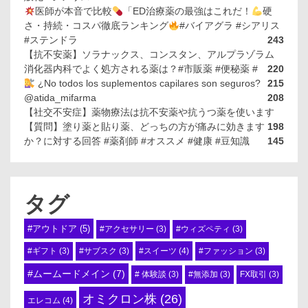
医師が本音で比較
「ED治療薬の最強はこれだ！
硬
さ・持続・コスパ徹底ランキング
#バイアグラ #シアリス
#ステンドラ
243
【抗不安薬】ソラナックス、コンスタン、アルプラゾラム
消化器内科でよく処方される薬は？#市販薬 #便秘薬 #
220
¿No todos los suplementos capilares son seguros?
215
@atida_mifarma
208
【社交不安症】薬物療法は抗不安薬や抗うつ薬を使います
【質問】塗り薬と貼り薬、どっちの方が痛みに効きます
198
か？に対する回答 #薬剤師 #オススメ #健康 #豆知識
145
タグ
#アウトドア
(5)
#アクセサリー
(3)
#ウィズペティ
(3)
#スイーツ
(4)
#ギフト
(3)
#サブスク
(3)
#ファッション
(3)
#ムームードメイン
(7)
# 体験談
(3)
#無添加
(3)
FX取引
(3)
オミクロン株
(26)
エレコム
(4)