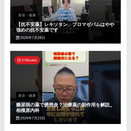
美容・健康
【抗不安薬】レキソタン、ブロマゼパムはやや
強めの抗不安薬です
2026年7月28日
0 Minutes
美容・健康
糖尿病の薬で膀胱炎？治療薬の副作用を解説_
相模原内科
2026年7月23日