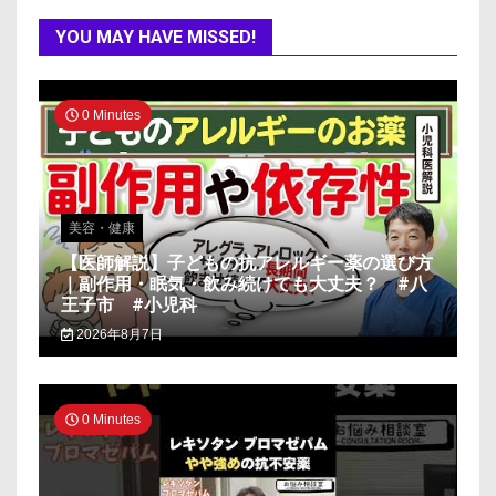
YOU MAY HAVE MISSED!
0 Minutes
美容・健康
【医師解説】子どもの抗アレルギー薬の選び方
｜副作用・眠気・飲み続けても大丈夫？ #八
王子市 #小児科
2026年8月7日
0 Minutes