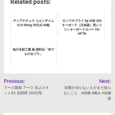
Related posts:
ディアナチュラ コエンザイム
サンワサプライ hp USB 320
Q10 90mg 30日分 60粒
キーボード（日本語）用シリ
コンキーボードカバー FA-
HP7N
池川木材工業 桧 便利台「何で
ものるゾウ」
投
Previous:
Next:
稿
アース製薬 アース 虫よけネ
頭痛が治らない人がまだ知ら
ットEX 玄関用 160日用
ないこと #頭痛 #痛み #頭痛
ナ
薬
ビ