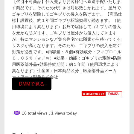
【代引不可商品】仕入先よりお客様宅へ直送手配いたしま
す商品です。そのため代引きは対応致しかねます。屋外で
ゴキブリを駆除してゴキブリの侵入を防ぎます。 【商品仕
様】設置後、約１年間ゴキブリ駆除効果が続きます。（使
用環境により異なります）お外で駆除してゴキブリの侵入
を元から防ぎます。ゴキブリは屋外から侵入してきます
が、特にマンションなど集合住宅では隣家から移ってくる
リスクが高くなります。そのため、ゴキブリの侵入を防ぐ
対策が必要です。●内容量：８個●有効成分：フィプロニル
０．０５％（ｗ／ｗ）●効果・効能：ゴキブリの駆除●防除
用医薬部外品●効果持続期間：約１年間（使用環境により
異なります）生産国：日本商品区分：医薬部外品メーカ
ー：アース製薬株式会社
DMMで見る
16 total views
, 1 views today