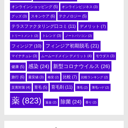
オンラインショッピング
(5)
オンラインビジネス
(3)
スキンケア
(6)
テクノロジー
(5)
グッズ
(3)
テラスファクタリング口コミ
(11)
デメリット
(7)
トリートメント
(2)
トレンド
(3)
ノートパソコン
(2)
フィンジア初期脱毛
(21)
フィンジア
(10)
ムームードメイン デメリット
(4)
マイナチュレ
(3)
モウダス
(3)
感染
(24)
新型コロナウイルス
(26)
健康
(5)
比較
(7)
旅行
(6)
最安値
(3)
格安
(2)
比較ランキング
(2)
育毛剤
(11)
育毛
(5)
災害対策
(4)
薄毛
(2)
薄毛ハゲ
(2)
薬
(823)
除菌
(24)
返金
(2)
香り
(2)