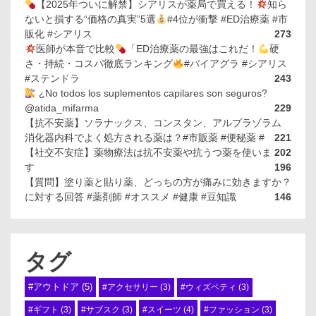
【2025年ついに解禁】シアリスが薬局で買える！
知ら
ないと損する“価格の真実”5選
#4位が衝撃 #ED治療薬 #市
販化 #シアリス
273
医師が本音で比較
「ED治療薬の最強はこれだ！
硬
さ・持続・コスパ徹底ランキング
#バイアグラ #シアリス
#ステンドラ
243
¿No todos los suplementos capilares son seguros?
@atida_mifarma
229
【抗不安薬】ソラナックス、コンスタン、アルプラゾラム
消化器内科でよく処方される薬は？#市販薬 #便秘薬 #
221
【社交不安症】薬物療法は抗不安薬や抗うつ薬を使いま
202
す
196
【質問】塗り薬と貼り薬、どっちの方が痛みに効きますか？
に対する回答 #薬剤師 #オススメ #健康 #豆知識
146
タグ
#アウトドア
(5)
#アクセサリー
(3)
#ウィズペティ
(3)
#スイーツ
(4)
#ギフト
(3)
#サブスク
(3)
#ファッション
(3)