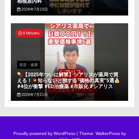
相模原内科
2026年7月23日
0 Minutes
美容・健康
【2025年ついに解禁】シアリスが薬局で買
える！
知らないと損する“価格の真実”5選
#4位が衝撃 #ED治療薬 #市販化 #シアリス
2026年7月21日
Proudly powered by WordPress
|
Theme: WalkerPress by