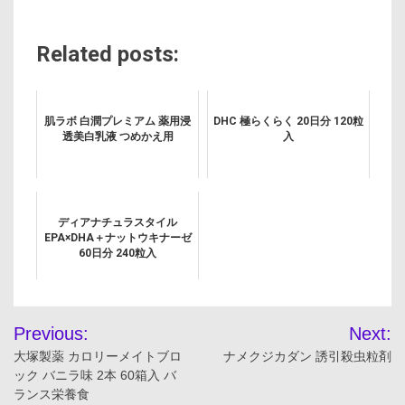
Related posts:
肌ラボ 白潤プレミアム 薬用浸
DHC 極らくらく 20日分 120粒
透美白乳液 つめかえ用
入
ディアナチュラスタイル
EPA×DHA＋ナットウキナーゼ
60日分 240粒入
投
Previous:
Next:
稿
大塚製薬 カロリーメイトブロ
ナメクジカダン 誘引殺虫粒剤
ック バニラ味 2本 60箱入 バ
ナ
ランス栄養食