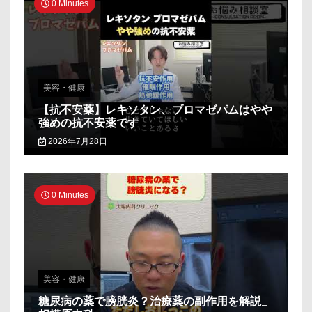
0 Minutes
美容・健康
【抗不安薬】レキソタン、ブロマゼパムはやや
強めの抗不安薬です
2026年7月28日
0 Minutes
美容・健康
糖尿病の薬で膀胱炎？治療薬の副作用を解説_