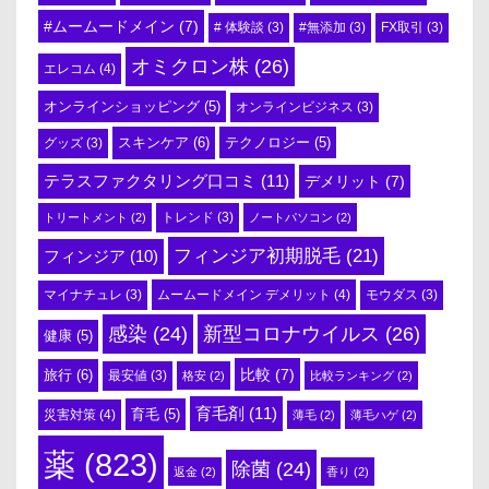
#ムームードメイン
(7)
# 体験談
(3)
#無添加
(3)
FX取引
(3)
オミクロン株
(26)
エレコム
(4)
オンラインショッピング
(5)
オンラインビジネス
(3)
スキンケア
(6)
テクノロジー
(5)
グッズ
(3)
テラスファクタリング口コミ
(11)
デメリット
(7)
トリートメント
(2)
トレンド
(3)
ノートパソコン
(2)
フィンジア初期脱毛
(21)
フィンジア
(10)
ムームードメイン デメリット
(4)
マイナチュレ
(3)
モウダス
(3)
感染
(24)
新型コロナウイルス
(26)
健康
(5)
比較
(7)
旅行
(6)
最安値
(3)
格安
(2)
比較ランキング
(2)
育毛剤
(11)
育毛
(5)
災害対策
(4)
薄毛
(2)
薄毛ハゲ
(2)
薬
(823)
除菌
(24)
返金
(2)
香り
(2)