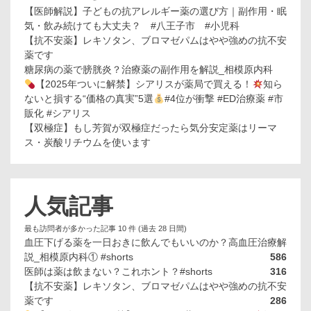
【医師解説】子どもの抗アレルギー薬の選び方｜副作用・眠
気・飲み続けても大丈夫？ #八王子市 #小児科
【抗不安薬】レキソタン、ブロマゼパムはやや強めの抗不安
薬です
糖尿病の薬で膀胱炎？治療薬の副作用を解説_相模原内科
【2025年ついに解禁】シアリスが薬局で買える！
知ら
ないと損する“価格の真実”5選
#4位が衝撃 #ED治療薬 #市
販化 #シアリス
【双極症】もし芳賀が双極症だったら気分安定薬はリーマ
ス・炭酸リチウムを使います
人気記事
最も訪問者が多かった記事 10 件 (過去 28 日間)
血圧下げる薬を一日おきに飲んでもいいのか？高血圧治療解
説_相模原内科① #shorts
586
医師は薬は飲まない？これホント？#shorts
316
【抗不安薬】レキソタン、ブロマゼパムはやや強めの抗不安
薬です
286