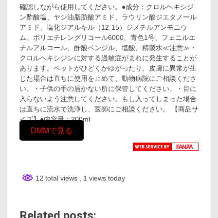
確認しながら使用してください。●成分：クロルヘキシジ
ン酢酸塩、ヤシ油脂肪酸アミド、ラウリン酸ジエタノール
アミド、塩化ジアルキル（12-15）ジメチルアンモニウ
ム、ポリエチレングリコール6000、青色1号、フェニルエ
チルアルコール、酢酸ベンジル、塩酸、精製水≪注意≫・
クロルヘキシジンに対する過敏症がまれに発生することが
あります。ペットがひどくかゆがったり、皮膚に異常が生
じた場合は直ちに使用を止めて、動物病院にご相談くださ
い。・子供の手の届かない所に保管してください。・目に
入らないよう注意してください。もし入ってしまった場合
は直ちに流水で洗浄し、医師にご相談ください。 【商品サ
イズ】●内容量：200ml
DMMで見る
12 total views
, 1 views today
Related posts: