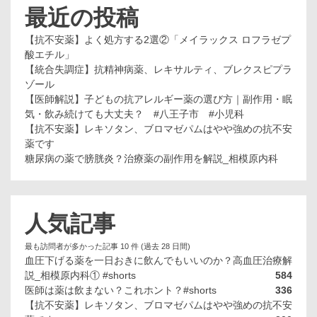
最近の投稿
【抗不安薬】よく処方する2選②「メイラックス ロフラゼプ
酸エチル」
【統合失調症】抗精神病薬、レキサルティ、ブレクスピプラ
ゾール
【医師解説】子どもの抗アレルギー薬の選び方｜副作用・眠
気・飲み続けても大丈夫？ #八王子市 #小児科
【抗不安薬】レキソタン、ブロマゼパムはやや強めの抗不安
薬です
糖尿病の薬で膀胱炎？治療薬の副作用を解説_相模原内科
人気記事
最も訪問者が多かった記事 10 件 (過去 28 日間)
血圧下げる薬を一日おきに飲んでもいいのか？高血圧治療解
説_相模原内科① #shorts
584
医師は薬は飲まない？これホント？#shorts
336
【抗不安薬】レキソタン、ブロマゼパムはやや強めの抗不安