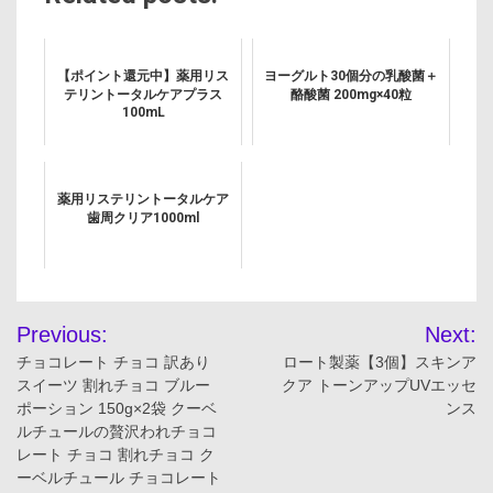
【ポイント還元中】薬用リス
ヨーグルト30個分の乳酸菌＋
テリントータルケアプラス
酪酸菌 200mg×40粒
100mL
薬用リステリントータルケア
歯周クリア1000ml
投
Previous:
Next:
稿
チョコレート チョコ 訳あり
ロート製薬【3個】スキンア
スイーツ 割れチョコ ブルー
クア トーンアップUVエッセ
ナ
ポーション 150g×2袋 クーベ
ンス
ルチュールの贅沢われチョコ
ビ
レート チョコ 割れチョコ ク
ーベルチュール チョコレート