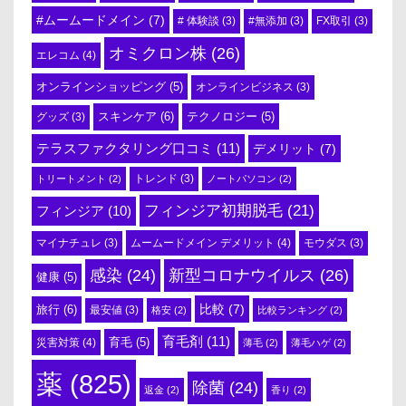
#ムームードメイン
(7)
# 体験談
(3)
#無添加
(3)
FX取引
(3)
オミクロン株
(26)
エレコム
(4)
オンラインショッピング
(5)
オンラインビジネス
(3)
スキンケア
(6)
テクノロジー
(5)
グッズ
(3)
テラスファクタリング口コミ
(11)
デメリット
(7)
トリートメント
(2)
トレンド
(3)
ノートパソコン
(2)
フィンジア初期脱毛
(21)
フィンジア
(10)
ムームードメイン デメリット
(4)
マイナチュレ
(3)
モウダス
(3)
感染
(24)
新型コロナウイルス
(26)
健康
(5)
比較
(7)
旅行
(6)
最安値
(3)
格安
(2)
比較ランキング
(2)
育毛剤
(11)
育毛
(5)
災害対策
(4)
薄毛
(2)
薄毛ハゲ
(2)
薬
(825)
除菌
(24)
返金
(2)
香り
(2)