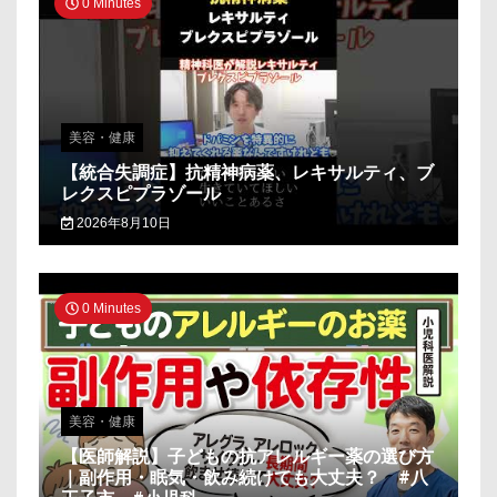
0 Minutes
美容・健康
【統合失調症】抗精神病薬、レキサルティ、ブ
レクスピプラゾール
2026年8月10日
0 Minutes
美容・健康
【医師解説】子どもの抗アレルギー薬の選び方
｜副作用・眠気・飲み続けても大丈夫？ #八