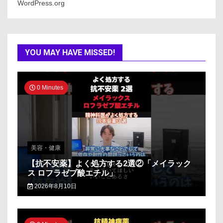
WordPress.org
YOU MAY HAVE MISSED!
0 Minutes
美容・健康
【抗不安薬】よく処方する2選②「メイラック
ス ロフラゼプ酸エチル」
2026年8月10日