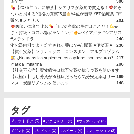
薬です
300
【2025年ついに解禁】シアリスが薬局で買える！
知ら
ないと損する“価格の真実”5選
#4位が衝撃 #ED治療薬 #市
販化 #シアリス
281
医師が本音で比較
「ED治療薬の最強はこれだ！
硬
さ・持続・コスパ徹底ランキング
#バイアグラ #シアリス
#ステンドラ
246
消化器内科でよく処方される薬は？#市販薬 #便秘薬 #
230
【抗不安薬】ソラナックス、コンスタン、アルプラゾラム
¿No todos los suplementos capilares son seguros?
217
@atida_mifarma
206
【社交不安症】薬物療法は抗不安薬や抗うつ薬を使います
【双極症】もし芳賀が双極症だったら気分安定薬はリー
199
マス・炭酸リチウムを使います
148
タグ
#アウトドア
(5)
#アクセサリー
(3)
#ウィズペティ
(3)
#スイーツ
(4)
#ギフト
(3)
#サブスク
(3)
#ファッション
(3)