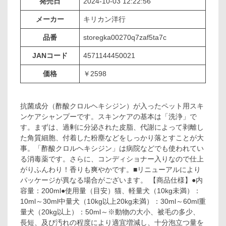
発売日
2024-10-03 12:22:56
メーカー
キリカン洋行
品番
storegka00270q7zaf5ta7c
JANコード
4571144450021
価格
￥2598
抗菌成分（酢酸クロルヘキシジン）が入ったペット用スキ
ンケアシャンプーです。スキンケアの基本は「洗浄」で
す。まずは、過剰に分泌された皮脂、代謝によって剥離し
た角質細胞、付着した粉塵などをしっかり落とすことが大
事。「酢酸クロルヘキシジン」は病院などでも使われてい
る消毒薬です。さらに、コンディショナー入りなので仕上
がりふんわり！香りも爽やかです。■リニューアルにより
パッケージが異なる場合がございます。 【商品仕様】●内
容量：200ml●使用量（目安）猫、軽量犬（10kg未満）：
10ml～30ml中量犬（10kg以上20kg未満）：30ml～60ml重
量犬（20kg以上）：50ml～※動物の大小、被毛の多少、
長短、及び汚れの程度により適宜増減し、十分泡立つ量を