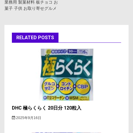
ゲ
業務用 製菓材料 板チョコ お
菓子 子供 お取り寄せグルメ
ー
シ
ョ
RELATED POSTS
ン
DHC 極らくらく 20日分 120粒入
2025年9月16日