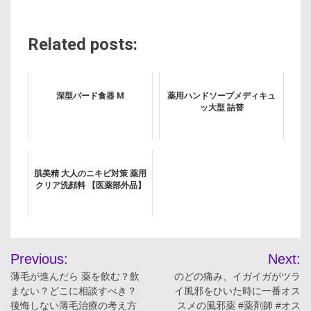
Related posts:
深型バード食器 M
薬用ハンドソープメディキュ
ッ大型 詰替
肌美精 大人のニキビ対策 薬用
クリア洗顔料 【医薬部外品】
投
Previous:
Next:
稿
薄毛が進んだら 薬を飲む？飲
のどの痛み、イガイガがツラ
まない？どこに相談すべき？
イ風邪をひいた時に一番オス
ナ
後悔しない薄毛治療の考え方
スメの風邪薬 #薬剤師 #オス