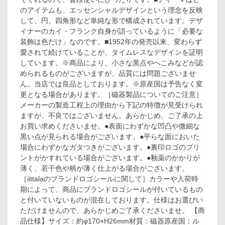
のアイテムも、エッセンシャルデザインという理念を反映
して、円、四角形など単純な形で構成されています。デザ
イナーのカイ・フランク自身が語っているように「必要な
装飾は色だけ」なのです。■1952年の発売以来、変わらず
愛されて続けていることが、タイムレスなデザインを証明
しています。※商品により、小さな黒点やへこみなどが認
められるものがございますが、品質には問題ございませ
ん。当店では良品としております。※原産国は予告なく変
更となる場合があります。［磁器製品についてのご注意］
メーカーの製造工程上の理由から下記の特徴が見受けられ
ますが、不良ではございません。あらかじめ、ご了承の上
お買い求めくださいませ。●表面にわずかな凹凸や微細な
黒い点が見られる場合がございます。●平らな面においた
場合にわずかなガタつきがございます。●裏印ロゴのプリ
ントがかすれている場合がございます。●釉薬のかかりが
薄く、若干色や柄が薄く仕上がる場合がございます。
［iittalaのブランドロゴシールに関して］カラーや入荷時
期によって、商品にブランドロゴシールが付いているもの
と付いていないものが混在しております。仕様はお選びい
ただけませんので、あらかじめご了承くださいませ。 【商
品仕様】サイズ：約φ170×H26mm材質：磁器原産国：ル