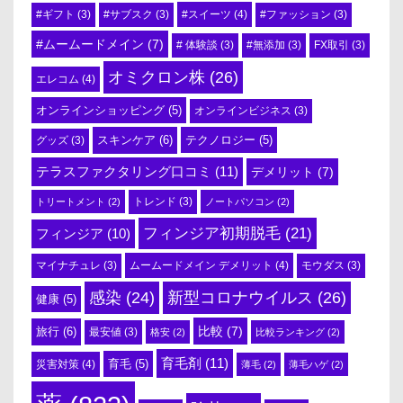
#スイーツ
(4)
#ギフト
(3)
#サブスク
(3)
#ファッション
(3)
#ムームードメイン
(7)
# 体験談
(3)
#無添加
(3)
FX取引
(3)
オミクロン株
(26)
エレコム
(4)
オンラインショッピング
(5)
オンラインビジネス
(3)
スキンケア
(6)
テクノロジー
(5)
グッズ
(3)
テラスファクタリング口コミ
(11)
デメリット
(7)
トリートメント
(2)
トレンド
(3)
ノートパソコン
(2)
フィンジア初期脱毛
(21)
フィンジア
(10)
ムームードメイン デメリット
(4)
マイナチュレ
(3)
モウダス
(3)
感染
(24)
新型コロナウイルス
(26)
健康
(5)
比較
(7)
旅行
(6)
最安値
(3)
格安
(2)
比較ランキング
(2)
育毛剤
(11)
育毛
(5)
災害対策
(4)
薄毛
(2)
薄毛ハゲ
(2)