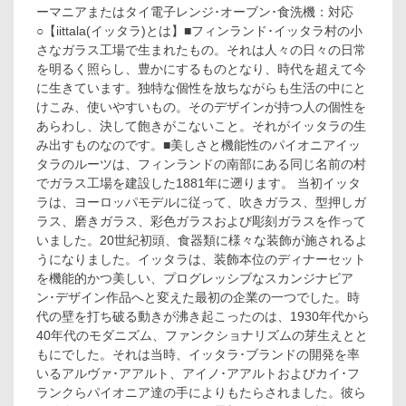
ーマニアまたはタイ電子レンジ･オーブン･食洗機：対応
○【iittala(イッタラ)とは】■フィンランド･イッタラ村の小
さなガラス工場で生まれたもの。それは人々の日々の日常
を明るく照らし、豊かにするものとなり、時代を超えて今
に生きています。独特な個性を放ちながらも生活の中にと
けこみ、使いやすいもの。そのデザインが持つ人の個性を
あらわし、決して飽きがこないこと。それがイッタラの生
み出すものなのです。■美しさと機能性のパイオニアイッ
タラのルーツは、フィンランドの南部にある同じ名前の村
でガラス工場を建設した1881年に遡ります。 当初イッタ
ラは、ヨーロッパモデルに従って、吹きガラス、型押しガ
ラス、磨きガラス、彩色ガラスおよび彫刻ガラスを作って
いました。20世紀初頭、食器類に様々な装飾が施されるよ
うになりました。イッタラは、装飾本位のディナーセット
を機能的かつ美しい、プログレッシブなスカンジナビア
ン･デザイン作品へと変えた最初の企業の一つでした。時
代の壁を打ち破る動きが沸き起こったのは、1930年代から
40年代のモダニズム、ファンクショナリズムの芽生えとと
もにでした。それは当時、イッタラ･ブランドの開発を率
いるアルヴァ･アアルト、アイノ･アアルトおよびカイ･フ
ランクらパイオニア達の手によりもたらされました。彼ら