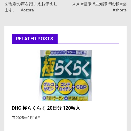
を現場の声を踏まえお伝えし
スメ #健康 #豆知識 #風邪 #薬
ビ
ます。 Aozora
#shorts
ゲ
ー
RELATED POSTS
シ
ョ
ン
DHC 極らくらく 20日分 120粒入
2025年9月16日