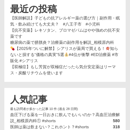
最近の投稿
【医師解説】子どもの抗アレルギー薬の選び方｜副作用・眠
気・飲み続けても大丈夫？ #八王子市 #小児科
【抗不安薬】レキソタン、ブロマゼパムはやや強めの抗不安
薬です
糖尿病の薬で膀胱炎？治療薬の副作用を解説_相模原内科
【2025年ついに解禁】シアリスが薬局で買える！
知ら
ないと損する“価格の真実”5選
#4位が衝撃 #ED治療薬 #市
販化 #シアリス
【双極症】もし芳賀が双極症だったら気分安定薬はリーマ
ス・炭酸リチウムを使います
人気記事
最も訪問者が多かった記事 10 件 (過去 28 日間)
血圧下げる薬を一日おきに飲んでもいいのか？高血圧治療解
説_相模原内科① #shorts
580
医師は薬は飲まない？これホント？#shorts
318