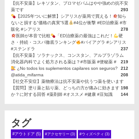
【抗不安薬】レキソタン、ブロマゼパムはやや強めの抗不安
薬です
293
【2025年ついに解禁】シアリスが薬局で買える！
知ら
ないと損する“価格の真実”5選
#4位が衝撃 #ED治療薬 #市
販化 #シアリス
278
医師が本音で比較
「ED治療薬の最強はこれだ！
硬
さ・持続・コスパ徹底ランキング
#バイアグラ #シアリス
#ステンドラ
237
【抗不安薬】ソラナックス、コンスタン、アルプラゾラム
消化器内科でよく処方される薬は？#市販薬 #便秘薬 #
219
¿No todos los suplementos capilares son seguros?
212
@atida_mifarma
208
【社交不安症】薬物療法は抗不安薬や抗うつ薬を使います
【質問】塗り薬と貼り薬、どっちの方が痛みに効きます
198
か？に対する回答 #薬剤師 #オススメ #健康 #豆知識
144
タグ
#アウトドア
(5)
#アクセサリー
(3)
#ウィズペティ
(3)