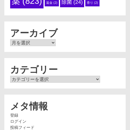
薬
(823)
除菌
(24)
返金
(2)
香り
(2)
アーカイブ
ア
ー
カ
イ
ブ
カテゴリー
カ
テ
ゴ
リ
ー
メタ情報
登録
ログイン
投稿フィード