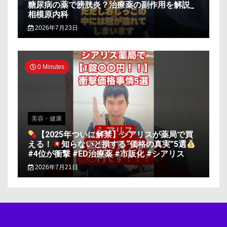
糖尿病の薬で膀胱炎？治療薬の副作用を解説_
相模原内科
2026年7月23日
0 Minutes
美容・健康
【2025年ついに解禁】シアリスが薬局で買
える！
知らないと損する“価格の真実”5選
#4位が衝撃 #ED治療薬 #市販化 #シアリス
2026年7月21日