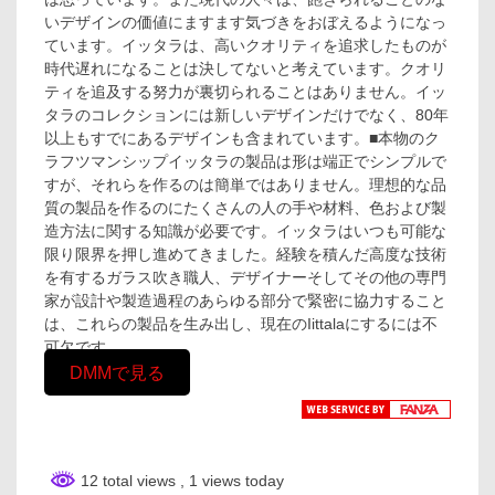
いデザインの価値にますます気づきをおぼえるようになっ
ています。イッタラは、高いクオリティを追求したものが
時代遅れになることは決してないと考えています。クオリ
ティを追及する努力が裏切られることはありません。イッ
タラのコレクションには新しいデザインだけでなく、80年
以上もすでにあるデザインも含まれています。■本物のク
ラフツマンシップイッタラの製品は形は端正でシンプルで
すが、それらを作るのは簡単ではありません。理想的な品
質の製品を作るのにたくさんの人の手や材料、色および製
造方法に関する知識が必要です。イッタラはいつも可能な
限り限界を押し進めてきました。経験を積んだ高度な技術
を有するガラス吹き職人、デザイナーそしてその他の専門
家が設計や製造過程のあらゆる部分で緊密に協力すること
は、これらの製品を生み出し、現在のIittalaにするには不
可欠です。
DMMで見る
12 total views
, 1 views today