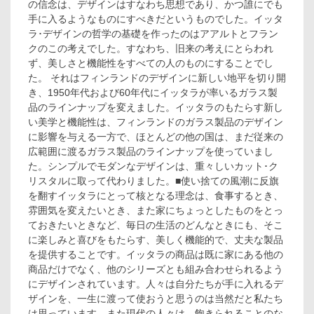
の信念は、デザインはすなわち思想であり、かつ誰にでも
手に入るようなものにすべきだというものでした。イッタ
ラ･デザインの哲学の基礎を作ったのはアアルトとフラン
クのこの考えでした。すなわち、旧来の考えにとらわれ
ず、美しさと機能性をすべての人のものにすることでし
た。 それはフィンランドのデザインに新しい地平を切り開
き、1950年代および60年代にイッタラが率いるガラス製
品のラインナップを変えました。イッタラのもたらす新し
い美学と機能性は、フィンランドのガラス製品のデザイン
に影響を与える一方で、ほとんどの他の国は、まだ従来の
広範囲に渡るガラス製品のラインナップを使っていまし
た。シンプルでモダンなデザインは、重々しいカット･ク
リスタルに取って代わりました。■使い捨ての風潮に反旗
を翻すイッタラにとって核となる理念は、食事するとき、
雰囲気を変えたいとき、また家にちょっとしたものをとっ
ておきたいときなど、毎日の生活のどんなときにも、そこ
に楽しみと喜びをもたらす、美しく機能的で、丈夫な製品
を提供することです。イッタラの商品は既に家にある他の
商品だけでなく、他のシリーズとも組み合わせられるよう
にデザインされています。人々は自分たちが手に入れるデ
ザインを、一生に渡って使おうと思うのは当然だと私たち
は思っています。また現代の人々は、飽きられることのな