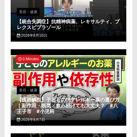
美容・健康
【統合失調症】抗精神病薬、レキサルティ、ブ
レクスピプラゾール
2026年8月10日
0 Minutes
美容・健康
【医師解説】子どもの抗アレルギー薬の選び方
｜副作用・眠気・飲み続けても大丈夫？ #八
王子市 #小児科
2026年8月7日