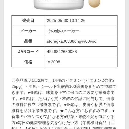
発売日
2025-05-30 13:14:26
メーカー
その他のメーカー
品番
storegka00388qhgvv60vnc
JANコード
4946842650088
価格
￥2098
〇商品説明1日2粒で、14種のビタミン（ビタミンD強化2
25μg）・亜鉛・シールド乳酸菌100億個をまとめて摂取で
きます。●亜鉛は、味覚を正常に保つのに必要な栄養素で
す。●亜鉛は、たんぱく質・核酸の代謝に関与して、健康
の維持に役立つ栄養素です。●亜鉛は、皮膚や粘膜の健康
維持を助ける栄養素です。★こんな方におすすめです。●
食事のバランスが気になる方●野菜・果物不足が気になる
方●毎日の健康管理を気を付けたい方【栄養機能食品（亜
鉛）】【名称】ビタミン加工食品【原材料】殺菌乳酸菌末