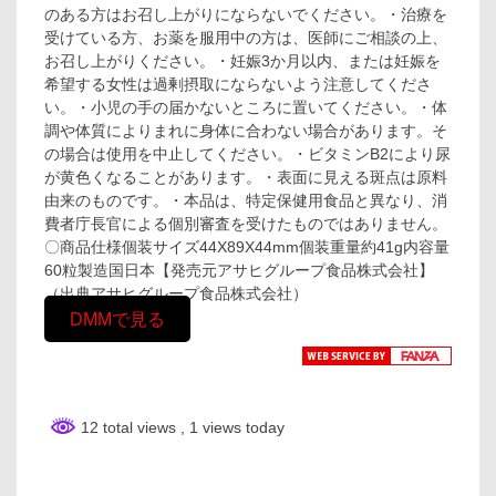
のある方はお召し上がりにならないでください。・治療を
受けている方、お薬を服用中の方は、医師にご相談の上、
お召し上がりください。・妊娠3か月以内、または妊娠を
希望する女性は過剰摂取にならないよう注意してくださ
い。・小児の手の届かないところに置いてください。・体
調や体質によりまれに身体に合わない場合があります。そ
の場合は使用を中止してください。・ビタミンB2により尿
が黄色くなることがあります。・表面に見える斑点は原料
由来のものです。・本品は、特定保健用食品と異なり、消
費者庁長官による個別審査を受けたものではありません。
〇商品仕様個装サイズ44X89X44mm個装重量約41g内容量
60粒製造国日本【発売元アサヒグループ食品株式会社】
（出典アサヒグループ食品株式会社）
DMMで見る
12 total views
, 1 views today