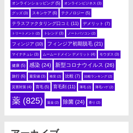
オンラインショッピング
(5)
オンラインビジネス
(3)
スキンケア
(6)
テクノロジー
(5)
グッズ
(3)
テラスファクタリング口コミ
(11)
デメリット
(7)
トリートメント
(2)
トレンド
(3)
ノートパソコン
(2)
フィンジア初期脱毛
(21)
フィンジア
(10)
ムームードメイン デメリット
(4)
マイナチュレ
(3)
モウダス
(3)
感染
(24)
新型コロナウイルス
(26)
健康
(5)
比較
(7)
旅行
(6)
最安値
(3)
格安
(2)
比較ランキング
(2)
育毛剤
(11)
育毛
(5)
災害対策
(4)
薄毛
(2)
薄毛ハゲ
(2)
薬
(825)
除菌
(24)
返金
(2)
香り
(2)