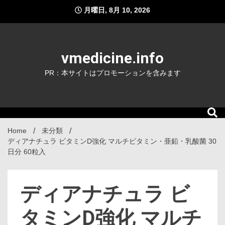
Skip
月曜日, 8月 10, 2026
to
content
vmedicine.info
PR：本サイトはプロモーションを含みます
Home
未分類
ディアナチュラ ビタミンD強化 マルチビタミン・亜鉛・乳酸菌 30
日分 60粒入
ディアナチュラ ビ
タミンD強化 マルチ