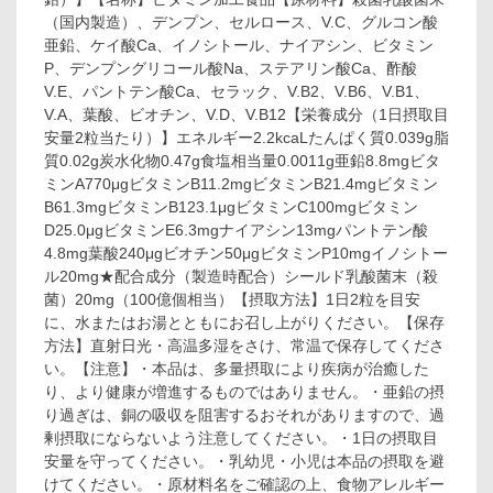
（国内製造）、デンプン、セルロース、V.C、グルコン酸
亜鉛、ケイ酸Ca、イノシトール、ナイアシン、ビタミン
P、デンプングリコール酸Na、ステアリン酸Ca、酢酸
V.E、パントテン酸Ca、セラック、V.B2、V.B6、V.B1、
V.A、葉酸、ビオチン、V.D、V.B12【栄養成分（1日摂取目
安量2粒当たり）】エネルギー2.2kcaLたんぱく質0.039g脂
質0.02g炭水化物0.47g食塩相当量0.0011g亜鉛8.8mgビタ
ミンA770μgビタミンB11.2mgビタミンB21.4mgビタミン
B61.3mgビタミンB123.1μgビタミンC100mgビタミン
D25.0μgビタミンE6.3mgナイアシン13mgパントテン酸
4.8mg葉酸240μgビオチン50μgビタミンP10mgイノシトー
ル20mg★配合成分（製造時配合）シールド乳酸菌末（殺
菌）20mg（100億個相当）【摂取方法】1日2粒を目安
に、水またはお湯とともにお召し上がりください。【保存
方法】直射日光・高温多湿をさけ、常温で保存してくださ
い。【注意】・本品は、多量摂取により疾病が治癒した
り、より健康が増進するものではありません。・亜鉛の摂
り過ぎは、銅の吸収を阻害するおそれがありますので、過
剰摂取にならないよう注意してください。・1日の摂取目
安量を守ってください。・乳幼児・小児は本品の摂取を避
けてください。・原材料名をご確認の上、食物アレルギー