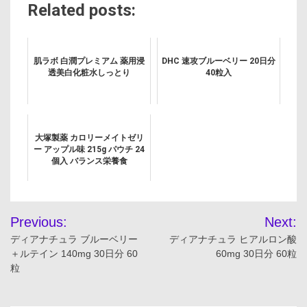
Related posts:
肌ラボ 白潤プレミアム 薬用浸
DHC 速攻ブルーベリー 20日分
透美白化粧水しっとり
40粒入
大塚製薬 カロリーメイトゼリ
ー アップル味 215g パウチ 24
個入 バランス栄養食
投
Previous:
Next:
稿
ディアナチュラ ブルーベリー
ディアナチュラ ヒアルロン酸
＋ルテイン 140mg 30日分 60
60mg 30日分 60粒
ナ
粒
ビ