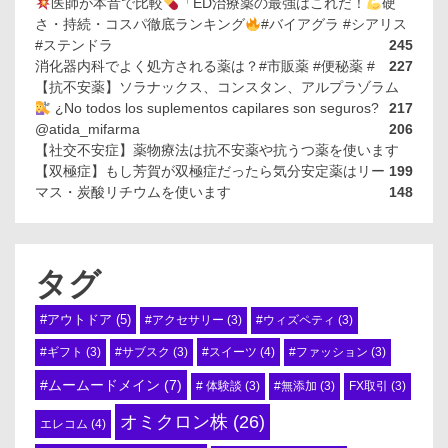
医師が本音で比較
「ED治療薬の最強はこれだ！
硬
さ・持続・コスパ徹底ランキング
#バイアグラ #シアリス
#ステンドラ
245
消化器内科でよく処方される薬は？#市販薬 #便秘薬 #
227
【抗不安薬】ソラナックス、コンスタン、アルプラゾラム
¿No todos los suplementos capilares son seguros?
217
@atida_mifarma
206
【社交不安症】薬物療法は抗不安薬や抗うつ薬を使います
【双極症】もし芳賀が双極症だったら気分安定薬はリー
199
マス・炭酸リチウムを使います
148
タグ
#アウトドア
(5)
#アクセサリー
(3)
#ウィズペティ
(3)
#スイーツ
(4)
#ギフト
(3)
#サブスク
(3)
#ファッション
(3)
#ムームードメイン
(7)
# 体験談
(3)
#無添加
(3)
FX取引
(3)
オミクロン株
(26)
エレコム
(4)