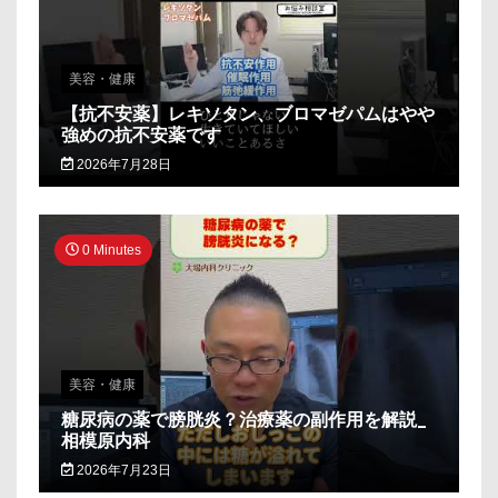
美容・健康
【抗不安薬】レキソタン、ブロマゼパムはやや
強めの抗不安薬です
2026年7月28日
0 Minutes
美容・健康
糖尿病の薬で膀胱炎？治療薬の副作用を解説_
相模原内科
2026年7月23日