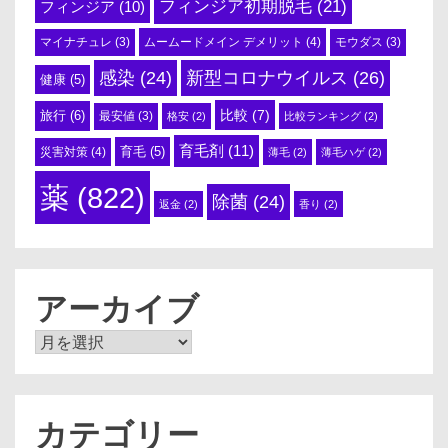
フィンジア初期脱毛
(21)
フィンジア
(10)
ムームードメイン デメリット
(4)
マイナチュレ
(3)
モウダス
(3)
感染
(24)
新型コロナウイルス
(26)
健康
(5)
比較
(7)
旅行
(6)
最安値
(3)
格安
(2)
比較ランキング
(2)
育毛剤
(11)
育毛
(5)
災害対策
(4)
薄毛
(2)
薄毛ハゲ
(2)
薬
(822)
除菌
(24)
返金
(2)
香り
(2)
アーカイブ
ア
ー
カ
イ
ブ
カテゴリー