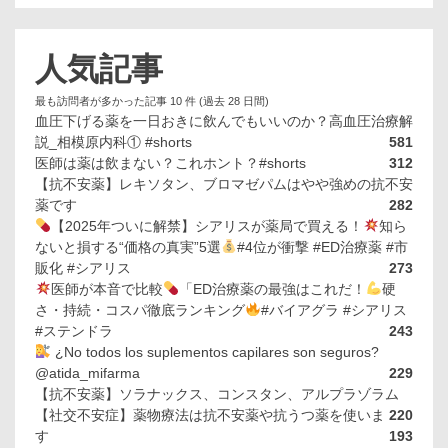
人気記事
最も訪問者が多かった記事 10 件 (過去 28 日間)
血圧下げる薬を一日おきに飲んでもいいのか？高血圧治療解
説_相模原内科① #shorts
581
医師は薬は飲まない？これホント？#shorts
312
【抗不安薬】レキソタン、ブロマゼパムはやや強めの抗不安
薬です
282
【2025年ついに解禁】シアリスが薬局で買える！
知ら
ないと損する“価格の真実”5選
#4位が衝撃 #ED治療薬 #市
販化 #シアリス
273
医師が本音で比較
「ED治療薬の最強はこれだ！
硬
さ・持続・コスパ徹底ランキング
#バイアグラ #シアリス
#ステンドラ
243
¿No todos los suplementos capilares son seguros?
@atida_mifarma
229
【抗不安薬】ソラナックス、コンスタン、アルプラゾラム
【社交不安症】薬物療法は抗不安薬や抗うつ薬を使いま
220
す
193