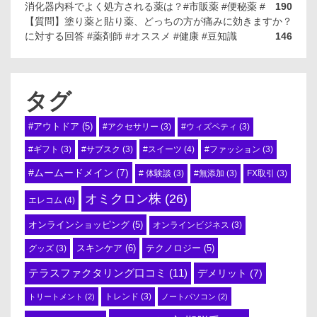
消化器内科でよく処方される薬は？#市販薬 #便秘薬 #
190
【質問】塗り薬と貼り薬、どっちの方が痛みに効きますか？
に対する回答 #薬剤師 #オススメ #健康 #豆知識
146
タグ
#アウトドア
(5)
#アクセサリー
(3)
#ウィズペティ
(3)
#スイーツ
(4)
#ギフト
(3)
#サブスク
(3)
#ファッション
(3)
#ムームードメイン
(7)
# 体験談
(3)
#無添加
(3)
FX取引
(3)
オミクロン株
(26)
エレコム
(4)
オンラインショッピング
(5)
オンラインビジネス
(3)
スキンケア
(6)
テクノロジー
(5)
グッズ
(3)
テラスファクタリング口コミ
(11)
デメリット
(7)
トリートメント
(2)
トレンド
(3)
ノートパソコン
(2)