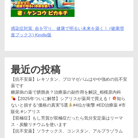
感染症対策: 命を守り、健康で明るい未来を築く！ (健康増
進ブックス) Kindle版
最近の投稿
【抗不安薬】レキソタン、ブロマゼパムはやや強めの抗不安
薬です
糖尿病の薬で膀胱炎？治療薬の副作用を解説_相模原内科
【2025年ついに解禁】シアリスが薬局で買える！
知ら
ないと損する“価格の真実”5選
#4位が衝撃 #ED治療薬 #市
販化 #シアリス
【双極症】もし芳賀が双極症だったら気分安定薬はリーマ
ス・炭酸リチウムを使います
【抗不安薬】ソラナックス、コンスタン、アルプラゾラム