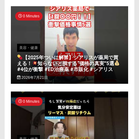
0 Minutes
美容・健康
【2025年ついに解禁】シアリスが薬局で買
える！
知らないと損する“価格の真実”5選
#4位が衝撃 #ED治療薬 #市販化 #シアリス
2026年7月21日
0 Minutes
美容・健康