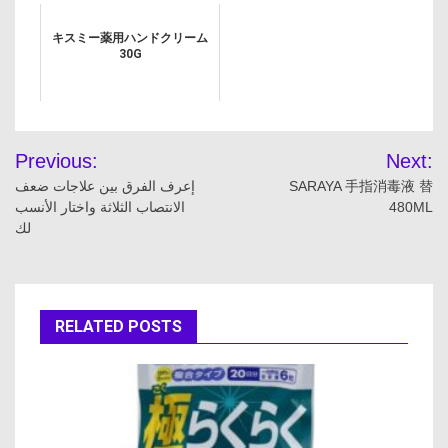
キスミー薬用ハンドクリーム
30G
投
Previous:
Next:
稿
إعرف الفرق بين علاجات ضعف
SARAYA 手指消毒液 替
الانتصاب الثلاثة واختار الأنسب
480ML
ナ
لك
ビ
ゲ
RELATED POSTS
ー
シ
ョ