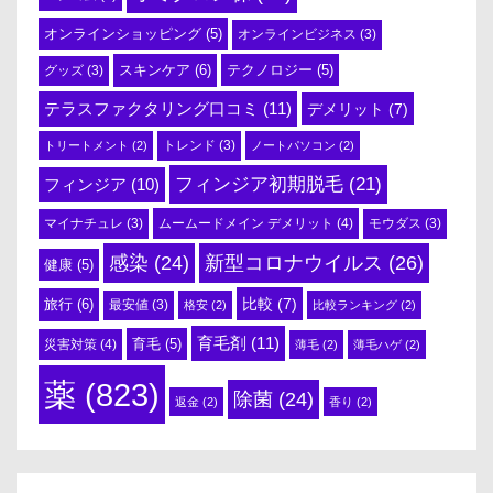
オンラインショッピング
(5)
オンラインビジネス
(3)
スキンケア
(6)
テクノロジー
(5)
グッズ
(3)
テラスファクタリング口コミ
(11)
デメリット
(7)
トリートメント
(2)
トレンド
(3)
ノートパソコン
(2)
フィンジア初期脱毛
(21)
フィンジア
(10)
ムームードメイン デメリット
(4)
マイナチュレ
(3)
モウダス
(3)
感染
(24)
新型コロナウイルス
(26)
健康
(5)
比較
(7)
旅行
(6)
最安値
(3)
格安
(2)
比較ランキング
(2)
育毛剤
(11)
育毛
(5)
災害対策
(4)
薄毛
(2)
薄毛ハゲ
(2)
薬
(823)
除菌
(24)
返金
(2)
香り
(2)