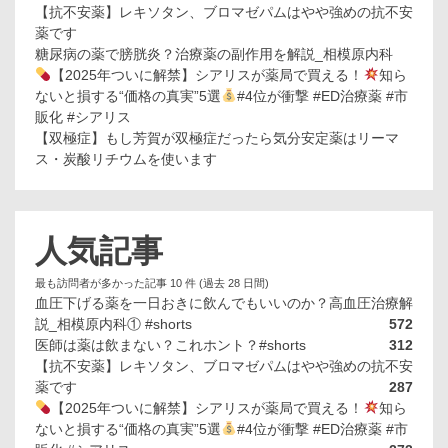
【抗不安薬】レキソタン、ブロマゼパムはやや強めの抗不安
薬です
糖尿病の薬で膀胱炎？治療薬の副作用を解説_相模原内科
【2025年ついに解禁】シアリスが薬局で買える！
知ら
ないと損する“価格の真実”5選
#4位が衝撃 #ED治療薬 #市
販化 #シアリス
【双極症】もし芳賀が双極症だったら気分安定薬はリーマ
ス・炭酸リチウムを使います
人気記事
最も訪問者が多かった記事 10 件 (過去 28 日間)
血圧下げる薬を一日おきに飲んでもいいのか？高血圧治療解
説_相模原内科① #shorts
572
医師は薬は飲まない？これホント？#shorts
312
【抗不安薬】レキソタン、ブロマゼパムはやや強めの抗不安
薬です
287
【2025年ついに解禁】シアリスが薬局で買える！
知ら
ないと損する“価格の真実”5選
#4位が衝撃 #ED治療薬 #市