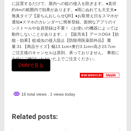
に設置するだけで、屋内への蚊の侵入を防ぎます。●直径
約4mの範囲内で効果があります。●雨にぬれても大丈夫●
無臭タイプ【楽ちんおしらせQR】●お取替え日をスマホが
通知●スマホのカレンダーに簡単登録。面倒なアプリのイ
ンストールや会員登録は不要！（お使いの機器によっては
動作しないことがあります。）【販売名】アースOG4【効
能・効果】蚊成虫の侵入阻止【防除用医薬部外品】 重
量:31 【商品サイズ】幅13.1cm×奥行3.1cm×高さ23.7cm
ご注文後のキャンセルは原則、承っておりません。 事前に
十分にご検討いただいた上でご注文ください。
DMMで見る
16 total views
, 1 views today
Related posts: