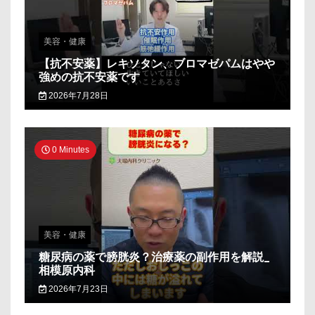
美容・健康
【抗不安薬】レキソタン、ブロマゼパムはやや
強めの抗不安薬です
2026年7月28日
0 Minutes
美容・健康
糖尿病の薬で膀胱炎？治療薬の副作用を解説_
相模原内科
2026年7月23日