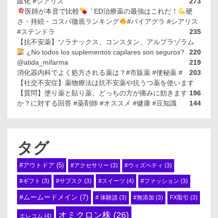
販化 #シアリス
273
医師が本音で比較
「ED治療薬の最強はこれだ！
硬
さ・持続・コスパ徹底ランキング
#バイアグラ #シアリス
#ステンドラ
235
【抗不安薬】ソラナックス、コンスタン、アルプラゾラム
¿No todos los suplementos capilares son seguros?
220
@atida_mifarma
219
消化器内科でよく処方される薬は？#市販薬 #便秘薬 #
203
【社交不安症】薬物療法は抗不安薬や抗うつ薬を使います
【質問】塗り薬と貼り薬、どっちの方が痛みに効きます
196
か？に対する回答 #薬剤師 #オススメ #健康 #豆知識
144
タグ
#アウトドア
(5)
#アクセサリー
(3)
#ウィズペティ
(3)
#スイーツ
(4)
#ギフト
(3)
#サブスク
(3)
#ファッション
(3)
#ムームードメイン
(7)
# 体験談
(3)
#無添加
(3)
FX取引
(3)
オミクロン株
(26)
エレコム
(4)