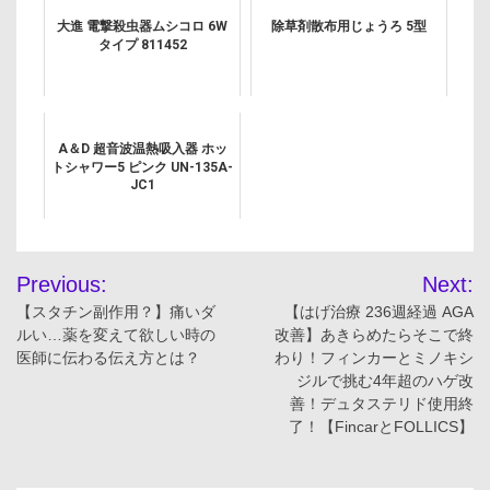
大進 電撃殺虫器ムシコロ 6W
除草剤散布用じょうろ 5型
タイプ 811452
A＆D 超音波温熱吸入器 ホッ
トシャワー5 ピンク UN-135A-
JC1
投
Previous:
Next:
稿
【スタチン副作用？】痛いダ
【はげ治療 236週経過 AGA
ルい…薬を変えて欲しい時の
改善】あきらめたらそこで終
ナ
医師に伝わる伝え方とは？
わり！フィンカーとミノキシ
ジルで挑む4年超のハゲ改
ビ
善！デュタステリド使用終
了！【FincarとFOLLICS】
ゲ