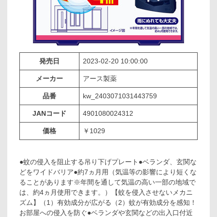
発売日
2023-02-20 10:00:00
メーカー
アース製薬
品番
kw_2403071031443759
JANコード
4901080024312
価格
￥1029
●蚊の侵入を阻止する吊り下げプレート●ベランダ、玄関な
どをワイドバリア●約7ヵ月用（気温等の影響により短くな
ることがあります※年間を通して気温の高い一部の地域で
は、約4ヵ月使用できます。）【蚊を侵入させないメカニ
ズム】（1）有効成分が広がる（2）蚊が有効成分を感知！
お部屋への侵入を防ぐ●ベランダや玄関などの出入口付近