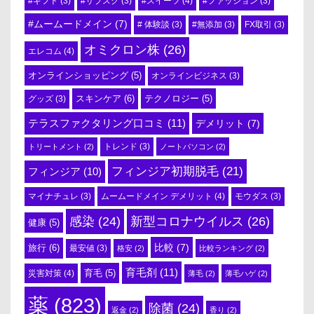
#スイーツ
(4)
#ギフト
(3)
#サブスク
(3)
#ファッション
(3)
#ムームードメイン
(7)
# 体験談
(3)
#無添加
(3)
FX取引
(3)
オミクロン株
(26)
エレコム
(4)
オンラインショッピング
(5)
オンラインビジネス
(3)
スキンケア
(6)
テクノロジー
(5)
グッズ
(3)
テラスファクタリング口コミ
(11)
デメリット
(7)
トリートメント
(2)
トレンド
(3)
ノートパソコン
(2)
フィンジア初期脱毛
(21)
フィンジア
(10)
ムームードメイン デメリット
(4)
マイナチュレ
(3)
モウダス
(3)
感染
(24)
新型コロナウイルス
(26)
健康
(5)
比較
(7)
旅行
(6)
最安値
(3)
格安
(2)
比較ランキング
(2)
育毛剤
(11)
育毛
(5)
災害対策
(4)
薄毛
(2)
薄毛ハゲ
(2)
薬
(823)
除菌
(24)
返金
(2)
香り
(2)