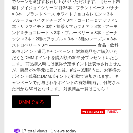
でシーンを選ばずお召し上がりいただけます。【セット内
容】ソイジョイシリーズ 計36本・プラントベース バナナ
× 3本・プラントベース ホワイトチョコ＆レモン × 3本・
フルーツ＆ベイクドチーズ × 3本・コーヒー＆ナッツ × 3
本・サツマイモ × 3本・抹茶＆マカダミア × 3本・アーモ
ンド＆チョコレート × 3本・ブルーベリー × 3本・ピーナ
ッツ × 3本・2種のアップル × 3本・3種のレーズン × 3本・
ストロベリー × 3本 ———————————- 食品・飲料
30％ポイント還元キャンペーン！ 対象商品をご購入いた
だくとDMMポイントを購入額の30％分プレゼントいたし
ます。 商品購入時には獲得予定ポイントは表示されません
が、商品がお手元に届いた後、約2～3週間内に、お客様の
ポイント残高にDMMポイントが自動で追加されます。 キ
ャンペーンで付与されるポイントの有効期限は、付与され
た日から30日となります。 対象商品一覧はこちら！
———————————-
DMMで見る
17 total views
, 1 views today