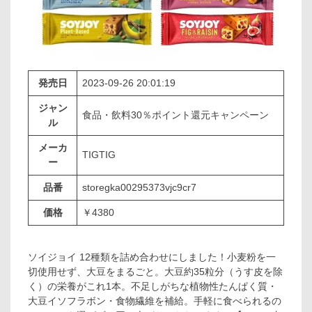
発売日
2023-09-26 20:01:19
ジャン
食品・飲料30％ポイント還元キャンペーン
ル
メーカ
TIGTIG
ー
品番
storegka00295373vjc9cr7
価格
￥4380
ソイジョイ 12種類を詰め合わせにしました！小麦粉を一
切使用せず、大豆をまるごと。大豆約35粒分（うす皮を除
く）の栄養がこれ1本。不足しがちな植物性たんぱく質・
大豆イソフラボン・食物繊維を補給。手軽に食べられるの