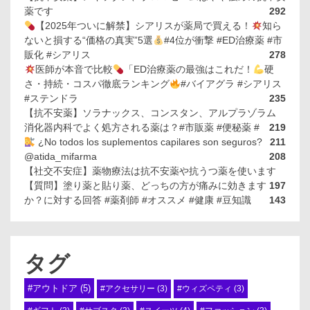
薬です
292
【2025年ついに解禁】シアリスが薬局で買える！
知ら
ないと損する“価格の真実”5選
#4位が衝撃 #ED治療薬 #市
販化 #シアリス
278
医師が本音で比較
「ED治療薬の最強はこれだ！
硬
さ・持続・コスパ徹底ランキング
#バイアグラ #シアリス
#ステンドラ
235
【抗不安薬】ソラナックス、コンスタン、アルプラゾラム
消化器内科でよく処方される薬は？#市販薬 #便秘薬 #
219
¿No todos los suplementos capilares son seguros?
211
@atida_mifarma
208
【社交不安症】薬物療法は抗不安薬や抗うつ薬を使います
【質問】塗り薬と貼り薬、どっちの方が痛みに効きます
197
か？に対する回答 #薬剤師 #オススメ #健康 #豆知識
143
タグ
#アウトドア
(5)
#アクセサリー
(3)
#ウィズペティ
(3)