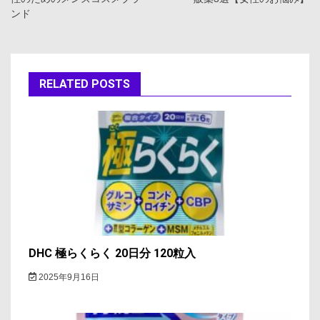
ナ
ンド
ビ
ゲ
ー
RELATED POSTS
シ
ョ
ン
DHC 極らくらく 20日分 120粒入
2025年9月16日