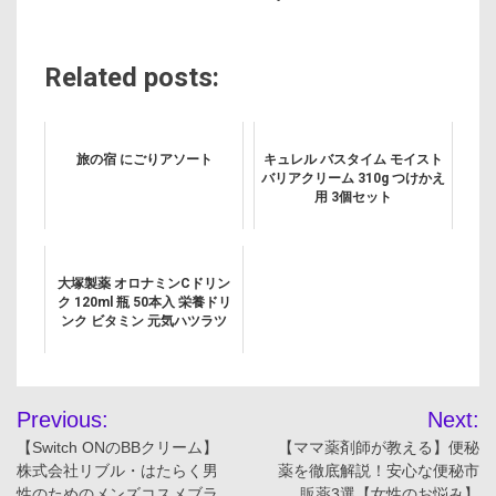
Related posts:
旅の宿 にごりアソート
キュレル バスタイム モイスト
バリアクリーム 310g つけかえ
用 3個セット
大塚製薬 オロナミンCドリン
ク 120ml 瓶 50本入 栄養ドリ
ンク ビタミン 元気ハツラツ
投
Previous:
Next:
稿
【Switch ONのBBクリーム】
【ママ薬剤師が教える】便秘
株式会社リブル・はたらく男
薬を徹底解説！安心な便秘市
性のためのメンズコスメブラ
販薬3選【女性のお悩み】