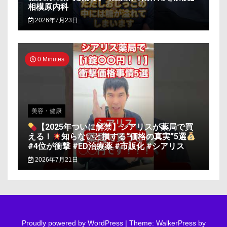
相模原内科
2026年7月23日
0 Minutes
美容・健康
【2025年ついに解禁】シアリスが薬局で買
える！
知らないと損する“価格の真実”5選
#4位が衝撃 #ED治療薬 #市販化 #シアリス
2026年7月21日
Proudly powered by WordPress
|
Theme: WalkerPress by