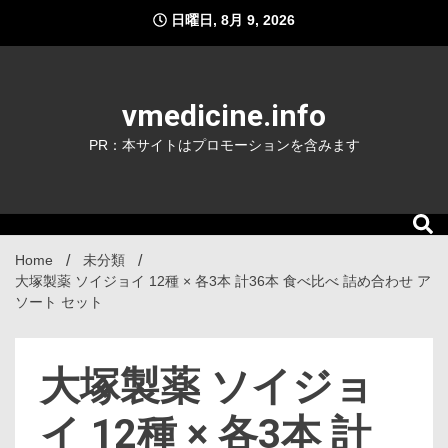
Skip
日曜日, 8月 9, 2026
to
content
vmedicine.info
PR：本サイトはプロモーションを含みます
Home
未分類
大塚製薬 ソイジョイ 12種 × 各3本 計36本 食べ比べ 詰め合わせ ア
ソート セット
大塚製薬 ソイジョ
イ 12種 × 各3本 計