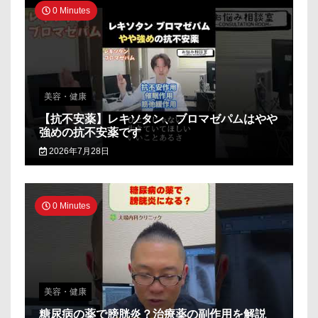
0 Minutes
美容・健康
【抗不安薬】レキソタン、ブロマゼパムはやや
強めの抗不安薬です
2026年7月28日
0 Minutes
美容・健康
糖尿病の薬で膀胱炎？治療薬の副作用を解説_