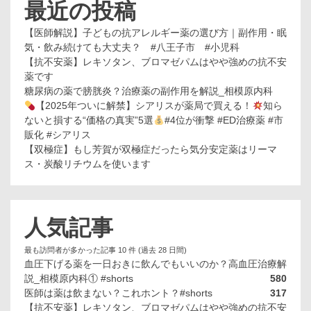
最近の投稿
【医師解説】子どもの抗アレルギー薬の選び方｜副作用・眠
気・飲み続けても大丈夫？ #八王子市 #小児科
【抗不安薬】レキソタン、ブロマゼパムはやや強めの抗不安
薬です
糖尿病の薬で膀胱炎？治療薬の副作用を解説_相模原内科
【2025年ついに解禁】シアリスが薬局で買える！
知ら
ないと損する“価格の真実”5選
#4位が衝撃 #ED治療薬 #市
販化 #シアリス
【双極症】もし芳賀が双極症だったら気分安定薬はリーマ
ス・炭酸リチウムを使います
人気記事
最も訪問者が多かった記事 10 件 (過去 28 日間)
血圧下げる薬を一日おきに飲んでもいいのか？高血圧治療解
説_相模原内科① #shorts
580
医師は薬は飲まない？これホント？#shorts
317
【抗不安薬】レキソタン、ブロマゼパムはやや強めの抗不安