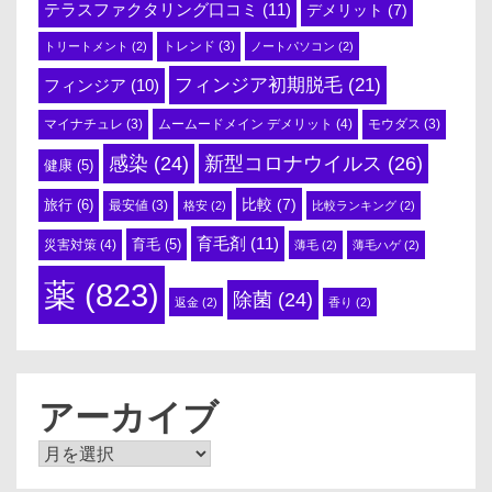
テラスファクタリング口コミ
(11)
デメリット
(7)
トリートメント
(2)
トレンド
(3)
ノートパソコン
(2)
フィンジア初期脱毛
(21)
フィンジア
(10)
ムームードメイン デメリット
(4)
マイナチュレ
(3)
モウダス
(3)
感染
(24)
新型コロナウイルス
(26)
健康
(5)
比較
(7)
旅行
(6)
最安値
(3)
格安
(2)
比較ランキング
(2)
育毛剤
(11)
育毛
(5)
災害対策
(4)
薄毛
(2)
薄毛ハゲ
(2)
薬
(823)
除菌
(24)
返金
(2)
香り
(2)
アーカイブ
ア
ー