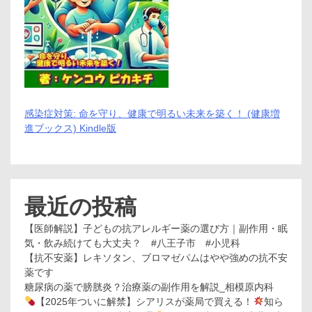
感染症対策: 命を守り、健康で明るい未来を築く！ (健康増
進ブックス) Kindle版
最近の投稿
【医師解説】子どもの抗アレルギー薬の選び方｜副作用・眠
気・飲み続けても大丈夫？ #八王子市 #小児科
【抗不安薬】レキソタン、ブロマゼパムはやや強めの抗不安
薬です
糖尿病の薬で膀胱炎？治療薬の副作用を解説_相模原内科
【2025年ついに解禁】シアリスが薬局で買える！
知ら