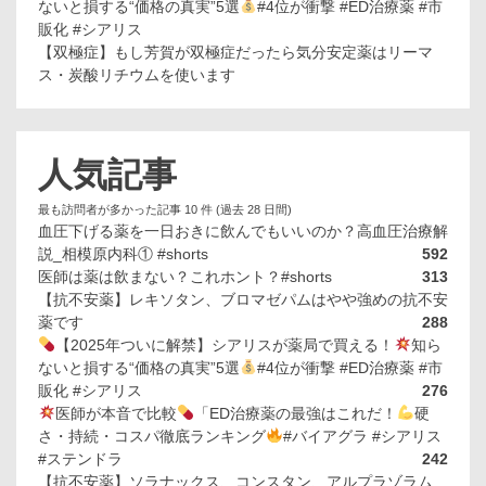
ないと損する“価格の真実”5選
#4位が衝撃 #ED治療薬 #市
販化 #シアリス
【双極症】もし芳賀が双極症だったら気分安定薬はリーマ
ス・炭酸リチウムを使います
人気記事
最も訪問者が多かった記事 10 件 (過去 28 日間)
血圧下げる薬を一日おきに飲んでもいいのか？高血圧治療解
説_相模原内科① #shorts
592
医師は薬は飲まない？これホント？#shorts
313
【抗不安薬】レキソタン、ブロマゼパムはやや強めの抗不安
薬です
288
【2025年ついに解禁】シアリスが薬局で買える！
知ら
ないと損する“価格の真実”5選
#4位が衝撃 #ED治療薬 #市
販化 #シアリス
276
医師が本音で比較
「ED治療薬の最強はこれだ！
硬
さ・持続・コスパ徹底ランキング
#バイアグラ #シアリス
#ステンドラ
242
【抗不安薬】ソラナックス、コンスタン、アルプラゾラム