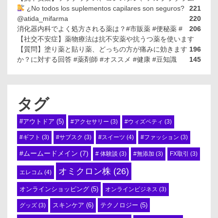
¿No todos los suplementos capilares son seguros?
221
@atida_mifarma
220
消化器内科でよく処方される薬は？#市販薬 #便秘薬 #
206
【社交不安症】薬物療法は抗不安薬や抗うつ薬を使います
【質問】塗り薬と貼り薬、どっちの方が痛みに効きます
196
か？に対する回答 #薬剤師 #オススメ #健康 #豆知識
145
タグ
#アウトドア
(5)
#アクセサリー
(3)
#ウィズペティ
(3)
#スイーツ
(4)
#ギフト
(3)
#サブスク
(3)
#ファッション
(3)
#ムームードメイン
(7)
# 体験談
(3)
#無添加
(3)
FX取引
(3)
オミクロン株
(26)
エレコム
(4)
オンラインショッピング
(5)
オンラインビジネス
(3)
スキンケア
(6)
テクノロジー
(5)
グッズ
(3)