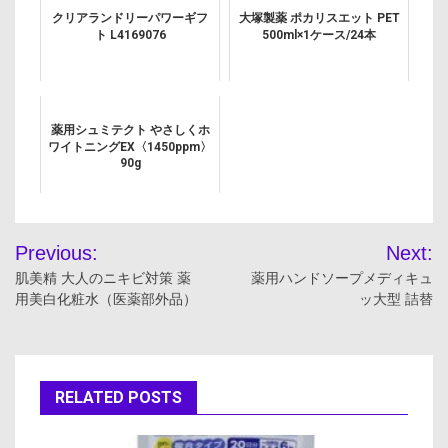
クリアランドリーパワーギフ
大塚製薬 ポカリスエット PET
ト L4169076
500ml×1ケース/24本
薬用シュミテクト やさしくホ
ワイトニングEX〈1450ppm〉
90g
投
Previous:
Next:
稿
肌美精 大人のニキビ対策 薬
薬用ハンドソープメディキュ
用美白化粧水（医薬部外品）
ッ大型 詰替
ナ
ビ
ゲ
RELATED POSTS
ー