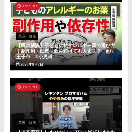
0 Minutes
美容・健康
【医師解説】子どもの抗アレルギー薬の選び方
｜副作用・眠気・飲み続けても大丈夫？ #八
王子市 #小児科
2026年8月7日
0 Minutes
美容・健康