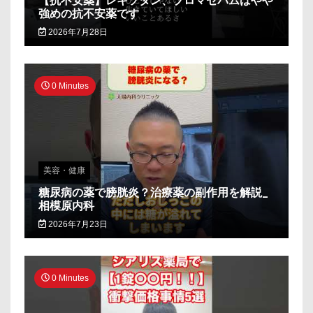
【抗不安薬】レキソタン、ブロマゼパムはやや
強めの抗不安薬です
2026年7月28日
0 Minutes
美容・健康
糖尿病の薬で膀胱炎？治療薬の副作用を解説_
相模原内科
2026年7月23日
0 Minutes