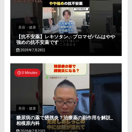
美容・健康
【抗不安薬】レキソタン、ブロマゼパムはやや
強めの抗不安薬です
2026年7月28日
0 Minutes
美容・健康
糖尿病の薬で膀胱炎？治療薬の副作用を解説_
相模原内科
2026年7月23日