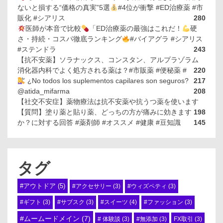
ないと損する“価格の真実”5選
#4位が衝撃 #ED治療薬 #市
販化 #シアリス
280
医師が本音で比較
「ED治療薬の最強はこれだ！
硬
さ・持続・コスパ徹底ランキング
#バイアグラ #シアリス
#ステンドラ
243
【抗不安薬】ソラナックス、コンスタン、アルプラゾラム
消化器内科でよく処方される薬は？#市販薬 #便秘薬 #
220
¿No todos los suplementos capilares son seguros?
217
@atida_mifarma
208
【社交不安症】薬物療法は抗不安薬や抗うつ薬を使います
【質問】塗り薬と貼り薬、どっちの方が痛みに効きます
198
か？に対する回答 #薬剤師 #オススメ #健康 #豆知識
145
タグ
#アウトドア
(5)
#アクセサリー
(3)
#ウィズペティ
(3)
#スイーツ
(4)
#ギフト
(3)
#サブスク
(3)
#ファッション
(3)
#ムームードメイン
(7)
# 体験談
(3)
#無添加
(3)
FX取引
(3)