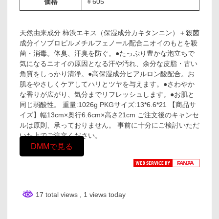
価格
￥605
天然由来成分 柿渋エキス（保湿成分カキタンニン）＋殺菌
成分イソプロピルメチルフェノール配合ニオイのもとを殺
菌・消毒。体臭、汗臭を防ぐ。●たっぷり豊かな泡立ちで
気になるニオイの原因となる汗や汚れ、余分な皮脂・古い
角質をしっかり清浄。●高保湿成分ヒアルロン酸配合。お
肌をやさしくケアしてハリとツヤを与えます。●さわやか
な香りが広がり、気分までリフレッシュします。●お肌と
同じ弱酸性。 重量:1026g PKGサイズ:13*6.6*21 【商品サ
イズ】幅13cm×奥行6.6cm×高さ21cm ご注文後のキャンセ
ルは原則、承っておりません。 事前に十分にご検討いただ
いた上でご注文ください。
DMMで見る
17 total views
, 1 views today