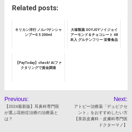
Related posts:
キリカン洋行 ノルバサンシャ
大塚製薬 SOYJOYソイジョイ
ンプー0.5 200ml
アーモンド＆チョコレート 48
本入 グルテンフリー 栄養食品
【PayToday】check! AIファ
クタリングで資金調達
投
Previous:
Next:
稿
【2024最新版】耳鼻科専門医
アトピー治療薬「デュピクセ
が選ぶ花粉症治療の治療薬と
ント」をおすすめしたい方
ナ
は？
【美容皮膚科・皮膚科専門医
ドクターマノ】
ビ