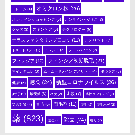
オミクロン株
(26)
エレコム
(4)
オンラインショッピング
(5)
オンラインビジネス
(3)
スキンケア
(6)
テクノロジー
(5)
グッズ
(3)
テラスファクタリング口コミ
(11)
デメリット
(7)
トリートメント
(2)
トレンド
(3)
ノートパソコン
(2)
フィンジア初期脱毛
(21)
フィンジア
(10)
ムームードメイン デメリット
(4)
マイナチュレ
(3)
モウダス
(3)
感染
(24)
新型コロナウイルス
(26)
健康
(5)
比較
(7)
旅行
(6)
最安値
(3)
格安
(2)
比較ランキング
(2)
育毛剤
(11)
育毛
(5)
災害対策
(4)
薄毛
(2)
薄毛ハゲ
(2)
薬
(823)
除菌
(24)
返金
(2)
香り
(2)