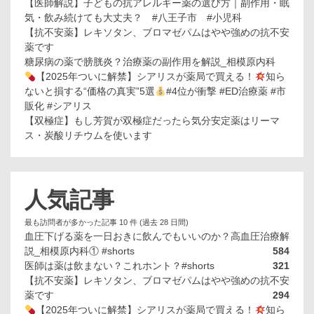
【医師解説】子どもの抗アレルギー薬の選び方｜副作用・眠
気・飲み続けても大丈夫？ #八王子市 #小児科
【抗不安薬】レキソタン、ブロマゼパムはやや強めの抗不安
薬です
糖尿病の薬で膀胱炎？治療薬の副作用を解説_相模原内科
【2025年ついに解禁】シアリスが薬局で買える！
知ら
ないと損する“価格の真実”5選
#4位が衝撃 #ED治療薬 #市
販化 #シアリス
【双極症】もし芳賀が双極症だったら気分安定薬はリーマ
ス・炭酸リチウムを使います
人気記事
最も訪問者が多かった記事 10 件 (過去 28 日間)
血圧下げる薬を一日おきに飲んでもいいのか？高血圧治療解
説_相模原内科① #shorts
584
医師は薬は飲まない？これホント？#shorts
321
【抗不安薬】レキソタン、ブロマゼパムはやや強めの抗不安
薬です
294
【2025年ついに解禁】シアリスが薬局で買える！
知ら