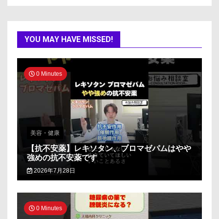
YOU MAY HAVE MISSED!
0 Minutes
美容・健康
【抗不安薬】レキソタン、ブロマゼパムはやや
強めの抗不安薬です
2026年7月28日
0 Minutes