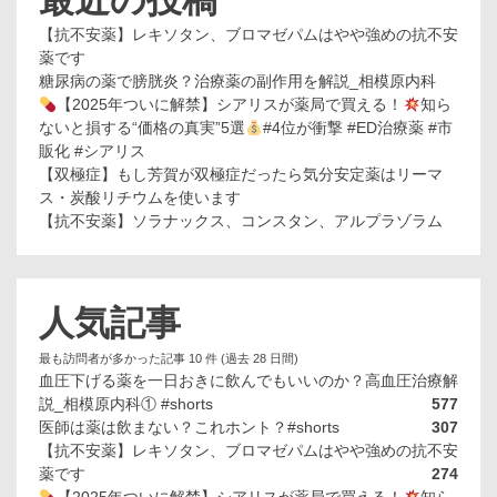
最近の投稿
【抗不安薬】レキソタン、ブロマゼパムはやや強めの抗不安
薬です
糖尿病の薬で膀胱炎？治療薬の副作用を解説_相模原内科
【2025年ついに解禁】シアリスが薬局で買える！
知ら
ないと損する“価格の真実”5選
#4位が衝撃 #ED治療薬 #市
販化 #シアリス
【双極症】もし芳賀が双極症だったら気分安定薬はリーマ
ス・炭酸リチウムを使います
【抗不安薬】ソラナックス、コンスタン、アルプラゾラム
人気記事
最も訪問者が多かった記事 10 件 (過去 28 日間)
血圧下げる薬を一日おきに飲んでもいいのか？高血圧治療解
説_相模原内科① #shorts
577
医師は薬は飲まない？これホント？#shorts
307
【抗不安薬】レキソタン、ブロマゼパムはやや強めの抗不安
薬です
274