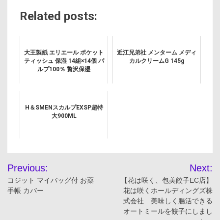
Related posts:
大王製紙 エリエール ポケット
近江兄弟社 メンターム メディ
ティッシュ 保湿 14組×14個 パ
カルクリームG 145g
ルプ100％ 贅沢保湿
H＆SMENスカルプEXSP超特
大900ML
投
Previous:
Next:
稿
コジット マイバッグ付 お薬
【花は咲く、包美餃子EC店】
手帳 カバー
花は咲くホールディングズ株
ナ
式会社 美味しく腸活できる
オートミールを餃子にしまし