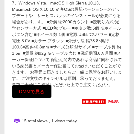
7、Windows Vista、macOS High Sierra 10.13、
Macintosh OS X 10.10 ※各OSの最新バージョンへのアッ
プデートや、サービスパックのインストールが必要になる
場合があります。 ■分解能:2000カウント ■読取り方式:光
学センサー方式 ■LED色:ブルー ■ボタン数:5個 ※ホイール
ボタン含む ■ホイール数:1個 ■電源:USBバスパワー ■定格
電圧:5.0V ■カラー:ブラック ■外形寸法:幅73.8×奥行
109.6×高さ40.8mm ■サイズ分類:Mサイズ ■ケーブル長:約
1.5m ■質量:約92g ※ケーブル含む ■保証期間:6カ月間 ■メ
ーカー保証について 保証期間内であれば商品に同梱されて
いる納品書とメーカー保証書にてお受けいただくことがで
きます。 お手元に届きましたらご一緒に保管をお願いしま
す。 ご注文後のキャンセルは原則、承っておりません。
事前に十分にご検討いただいた上でご注文ください。
DMMで見る
15 total views
, 1 views today