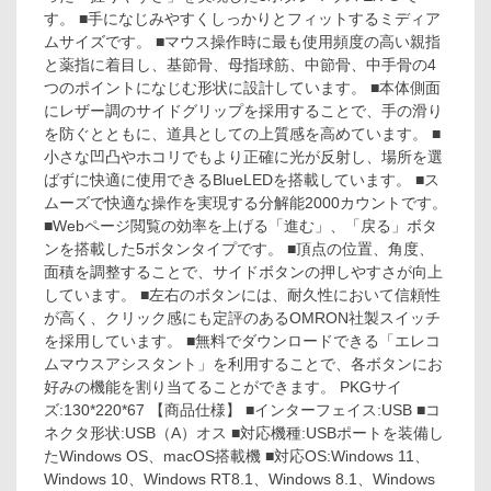
す。 ■手になじみやすくしっかりとフィットするミディア
ムサイズです。 ■マウス操作時に最も使用頻度の高い親指
と薬指に着目し、基節骨、母指球筋、中節骨、中手骨の4
つのポイントになじむ形状に設計しています。 ■本体側面
にレザー調のサイドグリップを採用することで、手の滑り
を防ぐとともに、道具としての上質感を高めています。 ■
小さな凹凸やホコリでもより正確に光が反射し、場所を選
ばずに快適に使用できるBlueLEDを搭載しています。 ■ス
ムーズで快適な操作を実現する分解能2000カウントです。
■Webページ閲覧の効率を上げる「進む」、「戻る」ボタ
ンを搭載した5ボタンタイプです。 ■頂点の位置、角度、
面積を調整することで、サイドボタンの押しやすさが向上
しています。 ■左右のボタンには、耐久性において信頼性
が高く、クリック感にも定評のあるOMRON社製スイッチ
を採用しています。 ■無料でダウンロードできる「エレコ
ムマウスアシスタント」を利用することで、各ボタンにお
好みの機能を割り当てることができます。 PKGサイ
ズ:130*220*67 【商品仕様】 ■インターフェイス:USB ■コ
ネクタ形状:USB（A）オス ■対応機種:USBポートを装備し
たWindows OS、macOS搭載機 ■対応OS:Windows 11、
Windows 10、Windows RT8.1、Windows 8.1、Windows