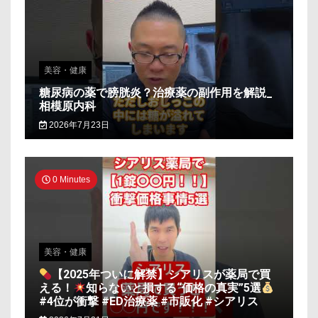
美容・健康
糖尿病の薬で膀胱炎？治療薬の副作用を解説_
相模原内科
2026年7月23日
0 Minutes
美容・健康
【2025年ついに解禁】シアリスが薬局で買
える！
知らないと損する“価格の真実”5選
#4位が衝撃 #ED治療薬 #市販化 #シアリス