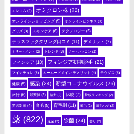
オミクロン株
(26)
エレコム
(4)
オンラインショッピング
(5)
オンラインビジネス
(3)
スキンケア
(6)
テクノロジー
(5)
グッズ
(3)
テラスファクタリング口コミ
(11)
デメリット
(7)
トリートメント
(2)
トレンド
(3)
ノートパソコン
(2)
フィンジア初期脱毛
(21)
フィンジア
(10)
ムームードメイン デメリット
(4)
マイナチュレ
(3)
モウダス
(3)
感染
(24)
新型コロナウイルス
(26)
健康
(5)
比較
(7)
旅行
(6)
最安値
(3)
格安
(2)
比較ランキング
(2)
育毛剤
(11)
育毛
(5)
災害対策
(4)
薄毛
(2)
薄毛ハゲ
(2)
薬
(822)
除菌
(24)
返金
(2)
香り
(2)