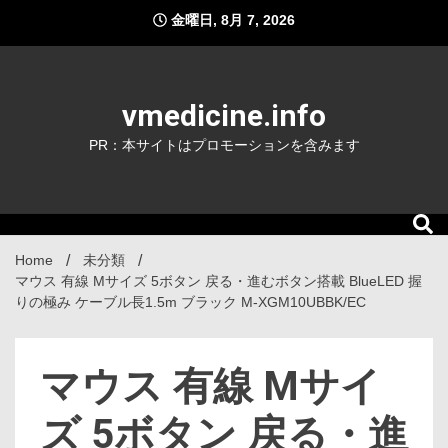
Skip
金曜日, 8月 7, 2026
to
content
vmedicine.info
PR：本サイトはプロモーションを含みます
Home
未分類
マウス 有線 Mサイズ 5ボタン 戻る・進むボタン搭載 BlueLED 握
りの極み ケーブル長1.5m ブラック M-XGM10UBBK/EC
マウス 有線 Mサイ
ズ 5ボタン 戻る・進