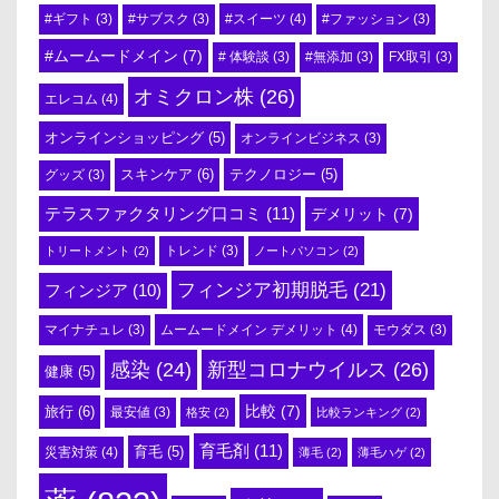
#スイーツ
(4)
#ギフト
(3)
#サブスク
(3)
#ファッション
(3)
#ムームードメイン
(7)
# 体験談
(3)
#無添加
(3)
FX取引
(3)
オミクロン株
(26)
エレコム
(4)
オンラインショッピング
(5)
オンラインビジネス
(3)
スキンケア
(6)
テクノロジー
(5)
グッズ
(3)
テラスファクタリング口コミ
(11)
デメリット
(7)
トリートメント
(2)
トレンド
(3)
ノートパソコン
(2)
フィンジア初期脱毛
(21)
フィンジア
(10)
ムームードメイン デメリット
(4)
マイナチュレ
(3)
モウダス
(3)
感染
(24)
新型コロナウイルス
(26)
健康
(5)
比較
(7)
旅行
(6)
最安値
(3)
格安
(2)
比較ランキング
(2)
育毛剤
(11)
育毛
(5)
災害対策
(4)
薄毛
(2)
薄毛ハゲ
(2)