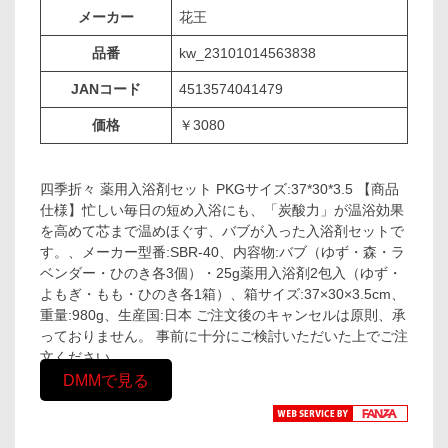
メーカー
花王
品番
kw_23101014563838
JANコード
4513574041479
価格
￥3080
四季折々 薬用入浴剤セット PKGサイズ:37*30*3.5 【商品
仕様】忙しい毎日の短め入浴にも、「炭酸力」が温浴効果
を高めて芯まで温めほぐす、バブが入った入浴剤セットで
す。、メーカー型番:SBR-40、内容物:バブ（ゆず・森・ラ
ベンダー・ひのき各3個）・25g薬用入浴剤2包入（ゆず・
よもぎ・もも・ひのき各1箱）、箱サイズ:37×30×3.5cm、
重量:980g、生産国:日本 ご注文後のキャンセルは原則、承
っておりません。 事前に十分にご検討いただいた上でご注
文ください。
DMMで見る