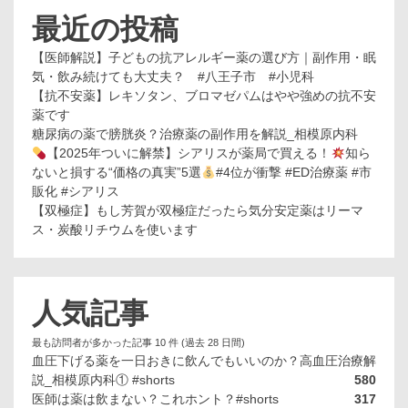
最近の投稿
【医師解説】子どもの抗アレルギー薬の選び方｜副作用・眠
気・飲み続けても大丈夫？ #八王子市 #小児科
【抗不安薬】レキソタン、ブロマゼパムはやや強めの抗不安
薬です
糖尿病の薬で膀胱炎？治療薬の副作用を解説_相模原内科
【2025年ついに解禁】シアリスが薬局で買える！
知ら
ないと損する“価格の真実”5選
#4位が衝撃 #ED治療薬 #市
販化 #シアリス
【双極症】もし芳賀が双極症だったら気分安定薬はリーマ
ス・炭酸リチウムを使います
人気記事
最も訪問者が多かった記事 10 件 (過去 28 日間)
血圧下げる薬を一日おきに飲んでもいいのか？高血圧治療解
説_相模原内科① #shorts
580
医師は薬は飲まない？これホント？#shorts
317