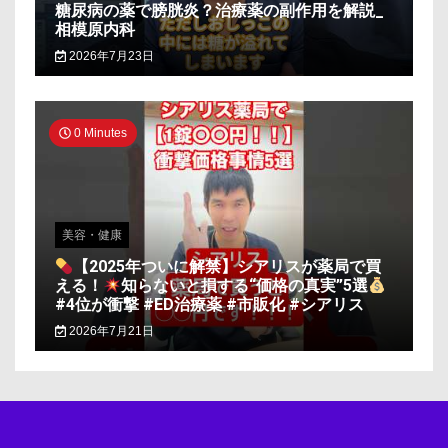
糖尿病の薬で膀胱炎？治療薬の副作用を解説_
相模原内科
2026年7月23日
0 Minutes
美容・健康
【2025年ついに解禁】シアリスが薬局で買
える！
知らないと損する“価格の真実”5選
#4位が衝撃 #ED治療薬 #市販化 #シアリス
2026年7月21日