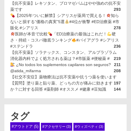
【抗不安薬】レキソタン、ブロマゼパムはやや強めの抗不安
薬です
293
【2025年ついに解禁】シアリスが薬局で買える！
知ら
ないと損する“価格の真実”5選
#4位が衝撃 #ED治療薬 #市
販化 #シアリス
278
医師が本音で比較
「ED治療薬の最強はこれだ！
硬
さ・持続・コスパ徹底ランキング
#バイアグラ #シアリス
#ステンドラ
236
【抗不安薬】ソラナックス、コンスタン、アルプラゾラム
消化器内科でよく処方される薬は？#市販薬 #便秘薬 #
219
¿No todos los suplementos capilares son seguros?
211
@atida_mifarma
208
【社交不安症】薬物療法は抗不安薬や抗うつ薬を使います
【質問】塗り薬と貼り薬、どっちの方が痛みに効きます
197
か？に対する回答 #薬剤師 #オススメ #健康 #豆知識
144
タグ
#アウトドア
(5)
#アクセサリー
(3)
#ウィズペティ
(3)