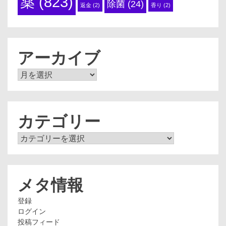
薬
(823)
除菌
(24)
返金
(2)
香り
(2)
アーカイブ
ア
ー
カ
イ
ブ
カテゴリー
カ
テ
ゴ
リ
ー
メタ情報
登録
ログイン
投稿フィード