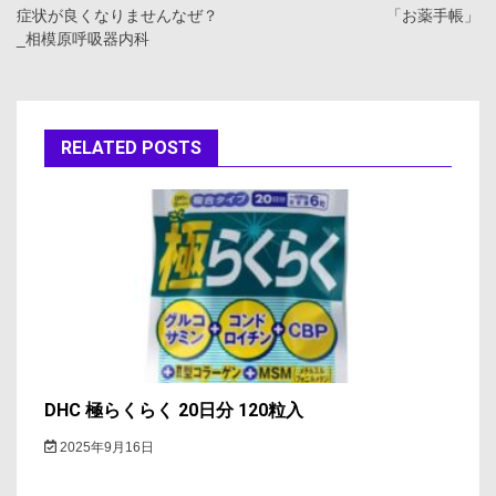
症状が良くなりませんなぜ？
「お薬手帳」
ナ
_相模原呼吸器内科
ビ
ゲ
RELATED POSTS
ー
シ
ョ
ン
DHC 極らくらく 20日分 120粒入
2025年9月16日