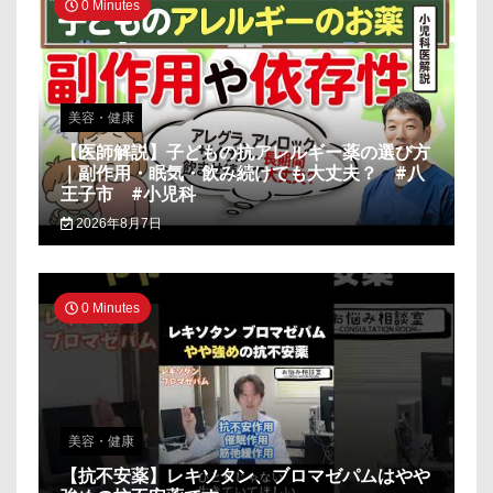
0 Minutes
美容・健康
【医師解説】子どもの抗アレルギー薬の選び方
｜副作用・眠気・飲み続けても大丈夫？ #八
王子市 #小児科
2026年8月7日
0 Minutes
美容・健康
【抗不安薬】レキソタン、ブロマゼパムはやや