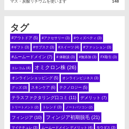
マス・炭酸リチウムを使います
148
タグ
#アウトドア
(5)
#アクセサリー
(3)
#ウィズペティ
(3)
#スイーツ
(4)
#ギフト
(3)
#サブスク
(3)
#ファッション
(3)
#ムームードメイン
(7)
# 体験談
(3)
#無添加
(3)
FX取引
(3)
オミクロン株
(26)
エレコム
(4)
オンラインショッピング
(5)
オンラインビジネス
(3)
スキンケア
(6)
テクノロジー
(5)
グッズ
(3)
テラスファクタリング口コミ
(11)
デメリット
(7)
トリートメント
(2)
トレンド
(3)
ノートパソコン
(2)
フィンジア初期脱毛
(21)
フィンジア
(10)
ムームードメイン デメリット
(4)
マイナチュレ
(3)
モウダス
(3)