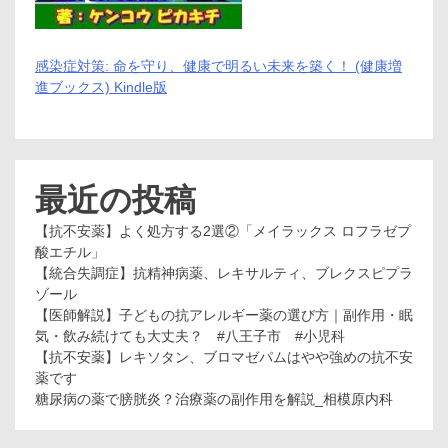
感染症対策: 命を守り、健康で明るい未来を築く！ (健康増
進ブックス) Kindle版
最近の投稿
【抗不安薬】よく処方する2選②「メイラックス ロフラゼプ
酸エチル」
【統合失調症】抗精神病薬、レキサルティ、ブレクスピプラ
ゾール
【医師解説】子どもの抗アレルギー薬の選び方｜副作用・眠
気・飲み続けても大丈夫？ #八王子市 #小児科
【抗不安薬】レキソタン、ブロマゼパムはやや強めの抗不安
薬です
糖尿病の薬で膀胱炎？治療薬の副作用を解説_相模原内科