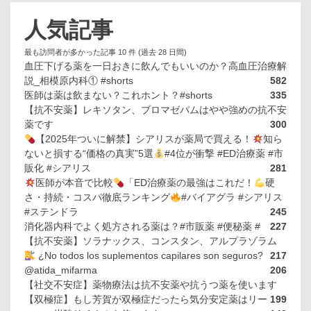
人気記事
最も訪問者が多かった記事 10 件 (過去 28 日間)
血圧下げる薬を一日おきに飲んでもいいのか？高血圧治療解
説_相模原内科① #shorts
582
医師は薬は飲まない？これホント？#shorts
335
【抗不安薬】レキソタン、ブロマゼパムはやや強めの抗不安
薬です
300
【2025年ついに解禁】シアリスが薬局で買える！
知ら
ないと損する“価格の真実”5選
#4位が衝撃 #ED治療薬 #市
販化 #シアリス
281
医師が本音で比較
「ED治療薬の最強はこれだ！
硬
さ・持続・コスパ徹底ランキング
#バイアグラ #シアリス
#ステンドラ
245
消化器内科でよく処方される薬は？#市販薬 #便秘薬 #
227
【抗不安薬】ソラナックス、コンスタン、アルプラゾラム
¿No todos los suplementos capilares son seguros?
217
@atida_mifarma
206
【社交不安症】薬物療法は抗不安薬や抗うつ薬を使います
【双極症】もし芳賀が双極症だったら気分安定薬はリー
199