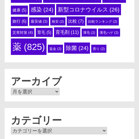
感染
(24)
新型コロナウイルス
(26)
健康
(5)
比較
(7)
旅行
(6)
最安値
(3)
格安
(2)
比較ランキング
(2)
育毛剤
(11)
育毛
(5)
災害対策
(4)
薄毛
(2)
薄毛ハゲ
(2)
薬
(825)
除菌
(24)
返金
(2)
香り
(2)
アーカイブ
ア
ー
カ
イ
ブ
カテゴリー
カ
テ