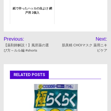
紙で作ったハッカの虫よけ 網
戸用 2個入
投
Previous:
Next:
稿
【薬剤師解説！】風邪薬の選
肌美精 CHOIマスク 薬用ニキ
び方～ルル編 #shorts
ビケア
ナ
ビ
ゲ
RELATED POSTS
ー
シ
ョ