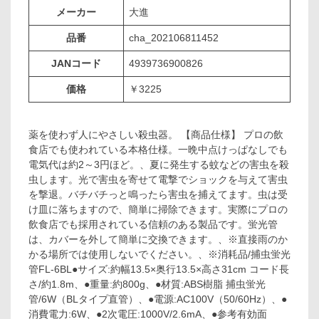
メーカー
大進
品番
cha_202106811452
JANコード
4939736900826
価格
￥3225
薬を使わず人にやさしい殺虫器。 【商品仕様】 プロの飲
食店でも使われている本格仕様。一晩中点けっぱなしでも
電気代は約2～3円ほど。、夏に発生する蚊などの害虫を殺
虫します。光で害虫を寄せて電撃でショックを与えて害虫
を撃退。バチバチっと鳴ったら害虫を捕えてます。虫は受
け皿に落ちますので、簡単に掃除できます。実際にプロの
飲食店でも採用されている信頼のある製品です。蛍光管
は、カバーを外して簡単に交換できます。、※直接雨のか
かる場所では使用しないでください。、※消耗品/捕虫蛍光
管FL-6BL●サイズ:約幅13.5×奥行13.5×高さ31cm コード長
さ/約1.8m、●重量:約800g、●材質:ABS樹脂 捕虫蛍光
管/6W（BLタイプ直管）、●電源:AC100V（50/60Hz）、●
消費電力:6W、●2次電圧:1000V/2.6mA、●参考有効面