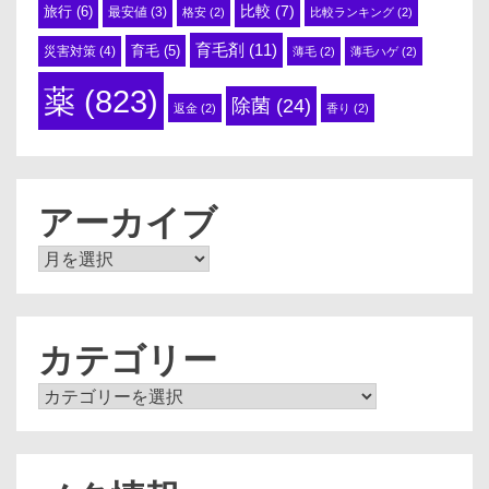
比較
(7)
旅行
(6)
最安値
(3)
格安
(2)
比較ランキング
(2)
育毛剤
(11)
育毛
(5)
災害対策
(4)
薄毛
(2)
薄毛ハゲ
(2)
薬
(823)
除菌
(24)
返金
(2)
香り
(2)
アーカイブ
ア
ー
カ
イ
ブ
カテゴリー
カ
テ
ゴ
リ
ー