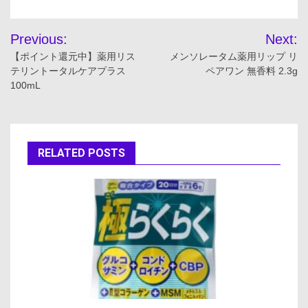
投
Previous:
Next:
稿
【ポイント還元中】薬用リス
メンソレータム薬用リップ リ
テリントータルケアプラス
ペアワン 無香料 2.3g
ナ
100mL
ビ
ゲ
RELATED POSTS
ー
シ
ョ
ン