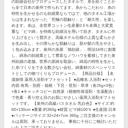
の紡績会社がプロデュースしたタオルで、糸を紡ぐことか
ら全て日本の泉州で作られてます。糸からこだわり、糸の
特性を生かせるのも紡績業ならではで、他のタオル工場か
らは生まれなかった「究極の肌触り」と「耐久性」を楽し
めます。糸は、全世界コットン生産量0.5％未満と大変貴
重な「ピマ綿」を特殊な紡績法を用いて紡ぎ、タオルに作
り上げるという贅沢さ。高級ホテル仕様の上質な柔らかさ
を生み出し、その滑らかな肌触りは、肌や髪の毛をやさし
く包み込みます。泉州の糸屋「旭紡績」…明治16年に創業
し、綿糸の紡績業として豊富なノウハウを蓄積してきた泉
州紡績の老舗。世界の原綿を取扱い、綿花の特性を生かし
た糸づくりをできる数少ない会社。綿素材のスペシャリス
トとしての物づくりもプロデュース。 【商品仕様】 【名
湯旅情 薬用入浴剤ギフトセット】 ●品種名:入浴剤 ●セット
内容:有馬・別府・箱根・下呂・登別・草津（各25g×3包）
×各1 ●キャッチコピー:自然派（植物性保湿剤・生薬配合）
で色素・香り控え目のお肌にやさしい薬用入浴剤ギフトセ
ットです。 【泉州の高級バスタオル 乳白色】 ●サイズ:約
60×130cm ●重量:約360g ●材質:ピマ綿100％ ●生産国:日本
●パッケージサイズ:32×24×7cm 365g ご注文後のキャンセ
ルは原則、承っておりません。 事前に十分にご検討いただ
いた上でご注文ください。