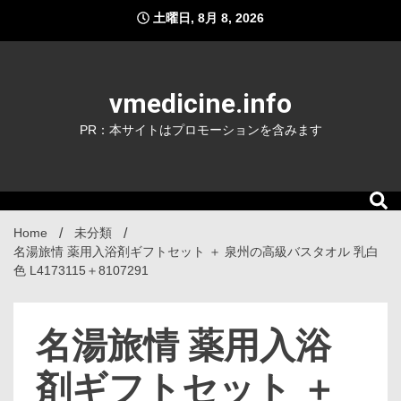
Skip
土曜日, 8月 8, 2026
to
content
vmedicine.info
PR：本サイトはプロモーションを含みます
Home
未分類
名湯旅情 薬用入浴剤ギフトセット ＋ 泉州の高級バスタオル 乳白
色 L4173115＋8107291
名湯旅情 薬用入浴
剤ギフトセット ＋