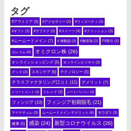
タグ
#アウトドア
(5)
#アクセサリー
(3)
#ウィズペティ
(3)
#スイーツ
(4)
#ギフト
(3)
#サブスク
(3)
#ファッション
(3)
#ムームードメイン
(7)
# 体験談
(3)
#無添加
(3)
FX取引
(3)
オミクロン株
(26)
エレコム
(4)
オンラインショッピング
(5)
オンラインビジネス
(3)
スキンケア
(6)
テクノロジー
(5)
グッズ
(3)
テラスファクタリング口コミ
(11)
デメリット
(7)
トリートメント
(2)
トレンド
(3)
ノートパソコン
(2)
フィンジア初期脱毛
(21)
フィンジア
(10)
ムームードメイン デメリット
(4)
マイナチュレ
(3)
モウダス
(3)
感染
(24)
新型コロナウイルス
(26)
健康
(5)