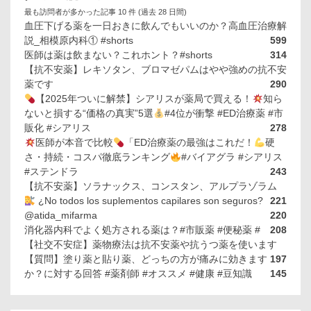
最も訪問者が多かった記事 10 件 (過去 28 日間)
血圧下げる薬を一日おきに飲んでもいいのか？高血圧治療解
説_相模原内科① #shorts
599
医師は薬は飲まない？これホント？#shorts
314
【抗不安薬】レキソタン、ブロマゼパムはやや強めの抗不安
薬です
290
【2025年ついに解禁】シアリスが薬局で買える！
知ら
ないと損する“価格の真実”5選
#4位が衝撃 #ED治療薬 #市
販化 #シアリス
278
医師が本音で比較
「ED治療薬の最強はこれだ！
硬
さ・持続・コスパ徹底ランキング
#バイアグラ #シアリス
#ステンドラ
243
【抗不安薬】ソラナックス、コンスタン、アルプラゾラム
¿No todos los suplementos capilares son seguros?
221
@atida_mifarma
220
消化器内科でよく処方される薬は？#市販薬 #便秘薬 #
208
【社交不安症】薬物療法は抗不安薬や抗うつ薬を使います
【質問】塗り薬と貼り薬、どっちの方が痛みに効きます
197
か？に対する回答 #薬剤師 #オススメ #健康 #豆知識
145