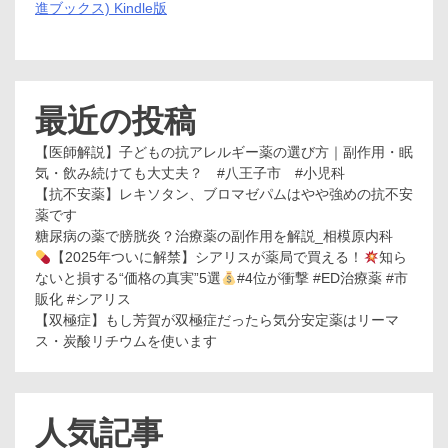
進ブックス) Kindle版
最近の投稿
【医師解説】子どもの抗アレルギー薬の選び方｜副作用・眠
気・飲み続けても大丈夫？ #八王子市 #小児科
【抗不安薬】レキソタン、ブロマゼパムはやや強めの抗不安
薬です
糖尿病の薬で膀胱炎？治療薬の副作用を解説_相模原内科
【2025年ついに解禁】シアリスが薬局で買える！
知ら
ないと損する“価格の真実”5選
#4位が衝撃 #ED治療薬 #市
販化 #シアリス
【双極症】もし芳賀が双極症だったら気分安定薬はリーマ
ス・炭酸リチウムを使います
人気記事