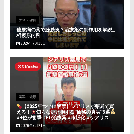
美容・健康
糖尿病の薬で膀胱炎？治療薬の副作用を解説_
相模原内科
2026年7月23日
0 Minutes
美容・健康
【2025年ついに解禁】シアリスが薬局で買
える！
知らないと損する“価格の真実”5選
#4位が衝撃 #ED治療薬 #市販化 #シアリス
2026年7月21日