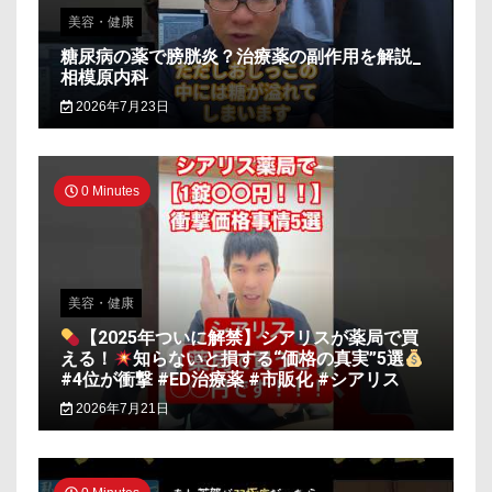
美容・健康
糖尿病の薬で膀胱炎？治療薬の副作用を解説_
相模原内科
2026年7月23日
0 Minutes
美容・健康
【2025年ついに解禁】シアリスが薬局で買
える！
知らないと損する“価格の真実”5選
#4位が衝撃 #ED治療薬 #市販化 #シアリス
2026年7月21日