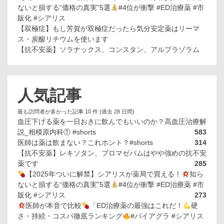
ないと損する“価格の真実”5選
#4位が衝撃 #ED治療薬 #市
販化 #シアリス
【双極症】もし芳賀が双極症だったら気分安定薬はリーマ
ス・炭酸リチウムを使います
【抗不安薬】ソラナックス、コンスタン、アルプラゾラム
人気記事
最も訪問者が多かった記事 10 件 (過去 28 日間)
血圧下げる薬を一日おきに飲んでもいいのか？高血圧治療解
説_相模原内科① #shorts
583
医師は薬は飲まない？これホント？#shorts
314
【抗不安薬】レキソタン、ブロマゼパムはやや強めの抗不安
薬です
285
【2025年ついに解禁】シアリスが薬局で買える！
知ら
ないと損する“価格の真実”5選
#4位が衝撃 #ED治療薬 #市
販化 #シアリス
273
医師が本音で比較
「ED治療薬の最強はこれだ！
硬
さ・持続・コスパ徹底ランキング
#バイアグラ #シアリス