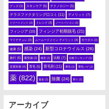
スキンケア
(6)
テクノロジー
(5)
グッズ
(3)
テラスファクタリング口コミ
(11)
デメリット
(7)
トリートメント
(2)
トレンド
(3)
ノートパソコン
(2)
フィンジア初期脱毛
(21)
フィンジア
(10)
ムームードメイン デメリット
(4)
マイナチュレ
(3)
モウダス
(3)
感染
(24)
新型コロナウイルス
(26)
健康
(5)
比較
(7)
旅行
(6)
最安値
(3)
格安
(2)
比較ランキング
(2)
育毛剤
(11)
育毛
(5)
災害対策
(4)
薄毛
(2)
薄毛ハゲ
(2)
薬
(822)
除菌
(24)
返金
(2)
香り
(2)
アーカイブ