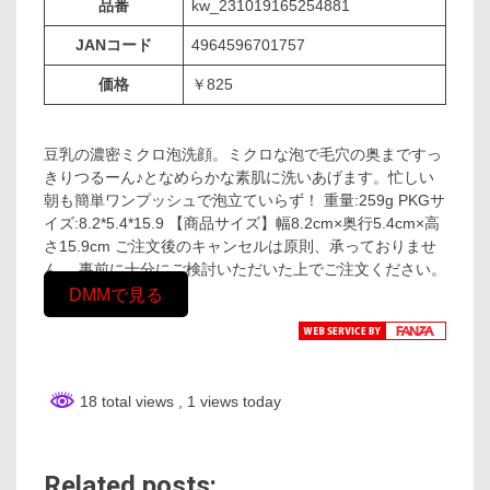
品番
kw_231019165254881
JANコード
4964596701757
価格
￥825
豆乳の濃密ミクロ泡洗顔。ミクロな泡で毛穴の奥まですっ
きりつるーん♪となめらかな素肌に洗いあげます。忙しい
朝も簡単ワンプッシュで泡立ていらず！ 重量:259g PKGサ
イズ:8.2*5.4*15.9 【商品サイズ】幅8.2cm×奥行5.4cm×高
さ15.9cm ご注文後のキャンセルは原則、承っておりませ
ん。 事前に十分にご検討いただいた上でご注文ください。
DMMで見る
18 total views
, 1 views today
Related posts: