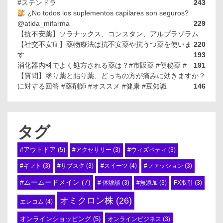
#ステンドラ
243
¿No todos los suplementos capilares son seguros?
@atida_mifarma
229
【抗不安薬】ソラナックス、コンスタン、アルプラゾラム
【社交不安症】薬物療法は抗不安薬や抗うつ薬を使いま
220
す
193
消化器内科でよく処方される薬は？#市販薬 #便秘薬 #
191
【質問】塗り薬と貼り薬、どっちの方が痛みに効きますか？
に対する回答 #薬剤師 #オススメ #健康 #豆知識
146
タグ
#アウトドア
(5)
#アクセサリー
(3)
#ウィズペティ
(3)
#スイーツ
(4)
#ギフト
(3)
#サブスク
(3)
#ファッション
(3)
#ムームードメイン
(7)
# 体験談
(3)
#無添加
(3)
FX取引
(3)
オミクロン株
(26)
エレコム
(4)
オンラインショッピング
(5)
オンラインビジネス
(3)