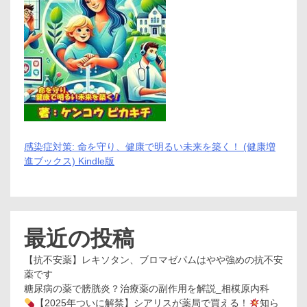
感染症対策: 命を守り、健康で明るい未来を築く！ (健康増
進ブックス) Kindle版
最近の投稿
【抗不安薬】レキソタン、ブロマゼパムはやや強めの抗不安
薬です
糖尿病の薬で膀胱炎？治療薬の副作用を解説_相模原内科
【2025年ついに解禁】シアリスが薬局で買える！
知ら