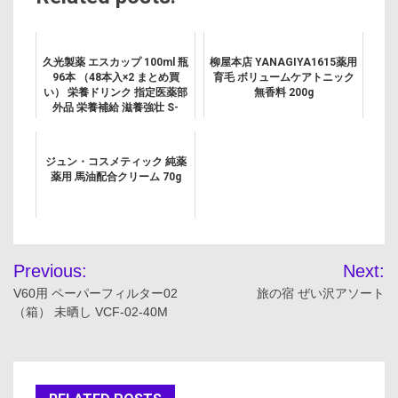
久光製薬 エスカップ 100ml 瓶
柳屋本店 YANAGIYA1615薬用
96本 （48本入×2 まとめ買
育毛 ボリュームケアトニック
い） 栄養ドリンク 指定医薬部
無香料 200g
外品 栄養補給 滋養強壮 S-
CUP
ジュン・コスメティック 純薬
薬用 馬油配合クリーム 70g
投
Previous:
Next:
稿
V60用 ペーパーフィルター02
旅の宿 ぜい沢アソート
（箱） 未晒し VCF-02-40M
ナ
ビ