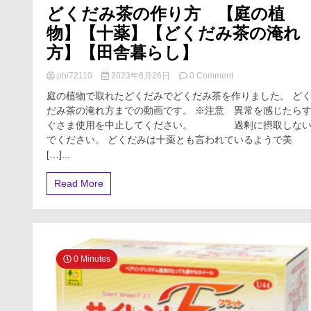
♪
どくだみ茶の作り方 【庭の植
物】【十薬】【どくだみ茶の淹れ
方】【田舎暮らし】
on
phi72110
2023年6月26日
0 Comment
ど
庭の植物で取れたどくだみでどくだみ茶を作りました。 ど
く
だみ茶の淹れ方までの動画です。 ※注意 異常を感じたら
だ
ぐさま使用を中止してください。 過剰に摂取しな
み
茶
でください。 どくだみは十薬とも言われているようで美
の
[…]...
作
り
Read More
方
【庭
の
植
物】
【十
0 Minutes
薬】
【ど
く
だ