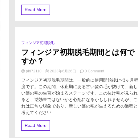
ァ
を
ク
Read More
ご
タ
存
リ
じ
ン
で
グ
す
口
か？
コ
～
フィンジア初期脱毛
0 Minutes
ミ」
フィンジア初期脱毛期間とは何で
に
あ
すか？
る
「メ
on
phi72110
2023年6月26日
0 Comment
リ
フ
フィンジア初期脱毛期間は、一般的に使用開始後1〜3ヶ月
ッ
ィ
ト」
度です。この期間、休止期にある古い髪の毛が抜けて、新し
ン
と
い髪の毛の生育が始まるステージです。この抜け毛が見られ
ジ
は？
ア
ると、逆効果ではないかと心配になるかもしれませんが、こ
初
れは正常な現象であり、新しい髪の毛が生えるための過程と
期
考えてください...
脱
毛
Read More
期
間
と