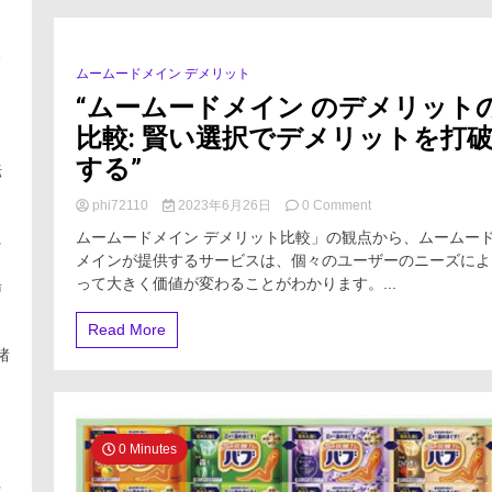
は
何
本
で
ムームードメイン デメリット
1 Minute
す
か？
“ムームードメイン のデメリット
比較: 賢い選択でデメリットを打
する”
転
on
phi72110
2023年6月26日
0 Comment
“ム
ムームードメイン デメリット比較」の観点から、ムームー
れ
ー
メインが提供するサービスは、個々のユーザーのニーズによ
ム
って大きく価値が変わることがわかります。...
ー
湯
ド
メ
Read More
イ
諸
ン
）
の
。
デ
メ
リ
。
0 Minutes
ッ
ト