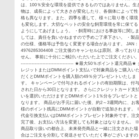
は、100％安全な環境を提供できるものではありません。生
物は、成長によって大きさが変化したり、各個体によって性
格も異なります。また、四季を通して、様々に取り巻く環境
も変化します。大切なペットの安全な飼育環境を常に保てる
ようにしてあげましょう。 ・飼育時における事故等に関し
しては、責任を負いかねますので予めご了承下さい。 ・製
の仕様、価格等は予告なく変更する場合があります。 JAN：
4976285304408 ご注文後のキャンセルは原則、承っておりま
せん。 事前に十分にご検討いただいた上でご注文ください
---------------------------------- ★最大50％ポイント還元商品★ ク
レジットまたはDMMポイント支払いで対象商品をご購入い
だくとDMMポイントを購入額の49％分プレゼントいたしま
す。 キャンペーンで付与されるポイントの有効期限は、付
された日から30日となります。 さらにクレジットカード支払
いを選択いただけますとDMMポイント1％分をプレゼントと
なります。 商品がお手元に届いた後、約2～3週間内に、お
様のポイント残高にDMMポイントが自動で追加されます。 ※
代金引換支払いはDMMポイントプレゼント対象外です。注
完了後、お支払い方法を変更しても対象とはなりません。 
商品取り扱いの都合上、未来発売商品と一緒に注文された場
合はご注文を分割して発送させていただく事がございますの