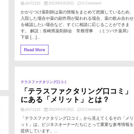
on
phi72110
2023年6月26日
0 Comment
【KTN】
かかりつけ薬剤師は薬の情報をまとめて把握しているため、
週
入院した場合や薬の副作用が疑われる場合、薬の飲み合わせ
刊
を確認したい場合など、すぐに相談に応じることができま
健
康
す。 解説：長崎県薬剤師会 常務理事 （ミツバチ薬局
マ
下坂 […]...
ガ
く
ジ
す
Read More
ン
い
薬
と
健
康
～
テラスファクタリング口コミ
1 Minute
か
「テラスファクタリング口コミ」
か
り
にある「メリット」とは？
つ
け
on
phi72110
2023年6月26日
0 Comment
薬
「テ
剤
「テラスファクタリング口コミ」から見えてくるその「メリ
ラ
師・
ット」は、ビジネスオーナーたちにとって重要な参考情報を
ス
薬
提供しています。...
フ
局