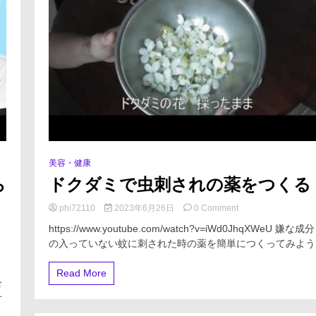
美容・健康
ら
ドクダミで虫刺されの薬をつくる
on
phi72110
2023年6月26日
0 Comment
ド
https://www.youtube.com/watch?v=iWd0JhqXWeU 嫌な成分
ク
の入っていない蚊に刺された時の薬を簡単につくってみよう..
ダ
ミ
お
で
Read More
合
虫
刺
オ
さ