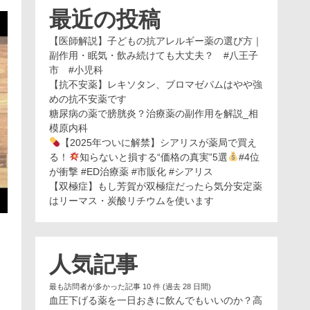
最近の投稿
【医師解説】子どもの抗アレルギー薬の選び方｜
副作用・眠気・飲み続けても大丈夫？ #八王子
市 #小児科
【抗不安薬】レキソタン、ブロマゼパムはやや強
めの抗不安薬です
糖尿病の薬で膀胱炎？治療薬の副作用を解説_相
模原内科
【2025年ついに解禁】シアリスが薬局で買え
る！
知らないと損する“価格の真実”5選
#4位
が衝撃 #ED治療薬 #市販化 #シアリス
【双極症】もし芳賀が双極症だったら気分安定薬
はリーマス・炭酸リチウムを使います
人気記事
最も訪問者が多かった記事 10 件 (過去 28 日間)
血圧下げる薬を一日おきに飲んでもいいのか？高