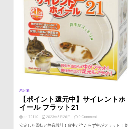
み
茶
の
淹
れ
方】
【田
舎
暮
ら
し】
未分類
【ポイント還元中】サイレントホ
イール フラット21
on
phi72110
2023年6月26日
0 Comment
【ポ
安定した回転と静音設計！背中が当たらず中がフラット！奥
イ