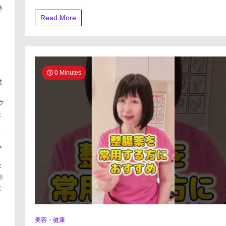
き
ト
Read More
B8081574
ま
品
0 Minutes
。
た
与
客
文
※
美容・健康