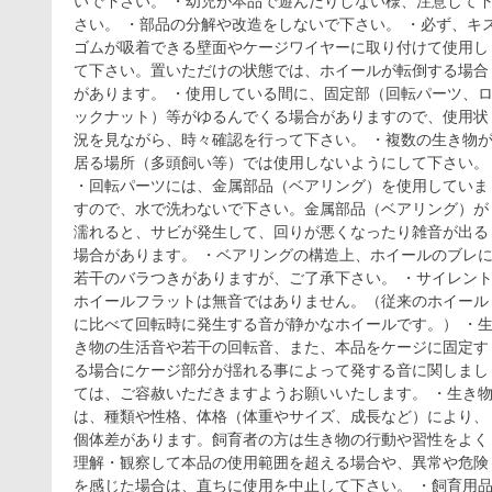
いで下さい。 ・幼児が本品で遊んだりしない様、注意して
さい。 ・部品の分解や改造をしないで下さい。 ・必ず、キ
ゴムが吸着できる壁面やケージワイヤーに取り付けて使用し
て下さい。置いただけの状態では、ホイールが転倒する場合
があります。 ・使用している間に、固定部（回転パーツ、
ックナット）等がゆるんでくる場合がありますので、使用状
況を見ながら、時々確認を行って下さい。 ・複数の生き物
居る場所（多頭飼い等）では使用しないようにして下さい。
・回転パーツには、金属部品（ベアリング）を使用していま
すので、水で洗わないで下さい。金属部品（ベアリング）が
濡れると、サビが発生して、回りが悪くなったり雑音が出る
場合があります。 ・ベアリングの構造上、ホイールのブレ
若干のバラつきがありますが、ご了承下さい。 ・サイレン
ホイールフラットは無音ではありません。（従来のホイール
に比べて回転時に発生する音が静かなホイールです。） ・
き物の生活音や若干の回転音、また、本品をケージに固定す
る場合にケージ部分が揺れる事によって発する音に関しまし
ては、ご容赦いただきますようお願いいたします。 ・生き
は、種類や性格、体格（体重やサイズ、成長など）により、
個体差があります。飼育者の方は生き物の行動や習性をよく
理解・観察して本品の使用範囲を超える場合や、異常や危険
を感じた場合は、直ちに使用を中止して下さい。 ・飼育用