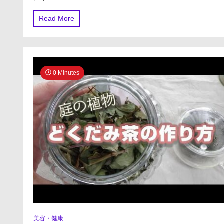
限
は
Read More
何
の
期
限？
過
ぎ
0 Minutes
た
ら
ど
う
な
る
の？
薬
剤
師
が
お
答
え
し
ま
美容・健康
す