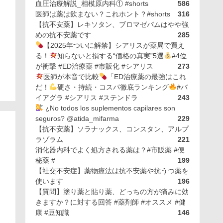
血圧治療解説_相模原内科① #shorts
586
医師は薬は飲まない？これホント？#shorts
316
【抗不安薬】レキソタン、ブロマゼパムはやや強
めの抗不安薬です
285
【2025年ついに解禁】シアリスが薬局で買え
）
る！
知らないと損する“価格の真実”5選
#4位
が衝撃 #ED治療薬 #市販化 #シアリス
273
医師が本音で比較
「ED治療薬の最強はこれ
だ！
硬さ・持続・コスパ徹底ランキング
#バ
イアグラ #シアリス #ステンドラ
243
¿No todos los suplementos capilares son
seguros? @atida_mifarma
229
【抗不安薬】ソラナックス、コンスタン、アルプ
ラゾラム
221
消化器内科でよく処方される薬は？#市販薬 #便
秘薬 #
199
【社交不安症】薬物療法は抗不安薬や抗うつ薬を
使います
196
【質問】塗り薬と貼り薬、どっちの方が痛みに効
きますか？に対する回答 #薬剤師 #オススメ #健
康 #豆知識
146