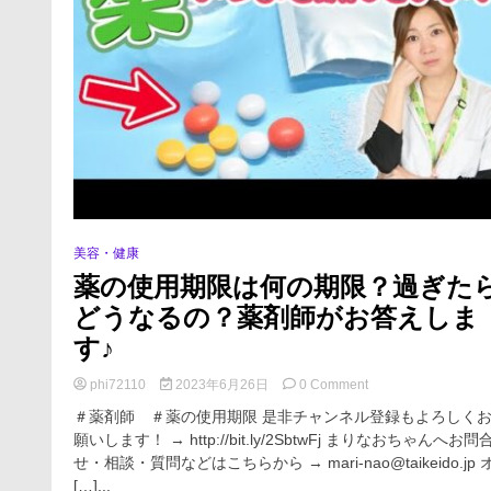
美容・健康
薬の使用期限は何の期限？過ぎた
どうなるの？薬剤師がお答えしま
す♪
on
phi72110
2023年6月26日
0 Comment
薬
＃薬剤師 ＃薬の使用期限 是非チャンネル登録もよろしく
の
願いします！ → http://bit.ly/2SbtwFj まりなおちゃんへお問
使
せ・相談・質問などはこちらから → mari-nao@taikeido.jp 
用
期
[…]...