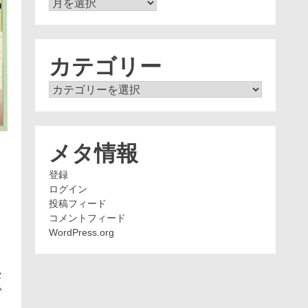
ア
ー
カ
イ
ブ
カテゴリー
カ
テ
ゴ
リ
ー
メタ情報
登録
ログイン
投稿フィード
コメントフィード
よ
WordPress.org
セ
い