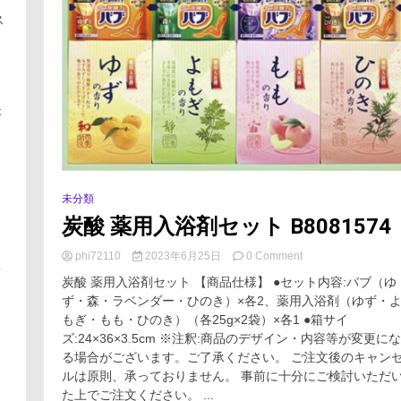
下
の
ス
比
較:
賢
い
ロ
選
択
が
で
デ
メ
リ
ッ
未分類
ト
に
を
炭酸 薬用入浴剤セット B8081574
ト
打
破
on
phi72110
2023年6月25日
0 Comment
生
す
炭
る”
炭酸 薬用入浴剤セット 【商品仕様】 ●セット内容:バブ（ゆ
酸
ず・森・ラベンダー・ひのき）×各2、薬用入浴剤（ゆず・
薬
もぎ・もも・ひのき）（各25g×2袋）×各1 ●箱サイ
物
用
入
ズ:24×36×3.5cm ※注釈:商品のデザイン・内容等が変更にな
浴
る場合がございます。ご了承ください。 ご注文後のキャン
剤
ルは原則、承っておりません。 事前に十分にご検討いただ
セ
た上でご注文ください。 ...
品
ッ