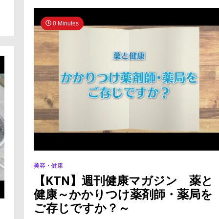
れ
の
薬
0 Minutes
を
つ
く
る
美容・健康
【KTN】週刊健康マガジン 薬と
健康～かかりつけ薬剤師・薬局を
ご存じですか？～