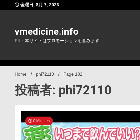
Skip
金曜日, 8月 7, 2026
to
content
vmedicine.info
PR：本サイトはプロモーションを含みます
Home
phi72110
Page 182
投稿者: phi72110
0 Minutes