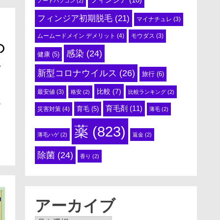
ノートパソコン
(2)
フィンジア初期脱毛
(21)
マイナチュレ
(3)
ムームードメイン デメリット
(4)
モウダス
(3)
の
感染
(24)
健康
(5)
破
新型コロナウイルス
(26)
旅行
(6)
比較
(7)
最安値
(3)
格安
(2)
比較ランキング
(2)
ド
育毛剤
(11)
育毛
(5)
災害対策
(4)
薄毛
(2)
薬
(823)
薄毛ハゲ
(2)
返金
(2)
除菌
(24)
香り
(2)
アーカイブ