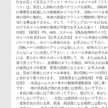
行きが広くて足元もフラット！ サイレントホイールF（フラ
ン
ット）は、安定した回転の大型ベアリングを採用し、回転時
ト
還
の摩擦音を軽減した小動物用ホイールです。 回転パーツを
元
体の背中に集約し、本体の表面がフラットで運動時に背中が
中】
当たる事はありません。そして、ベアリングカバーをひねる
サ
だけでホイール本体の着脱が可能でお手入れも楽々！ 【商品
イ
仕様】 【材質】 PS、ABS、スチール 【商品使用時サイズ】
レ
ホイール径:約21cm 【お手入れ方法】 ホイール本体から回
ン
ト
パーツを外し、ホイール本体のみを、お手入れして下さい。
ホ
（回転パーツ内部のベアリングは濡らしたり、砂等のゴミが
イ
入らないように注意して下さい。） ホイール本体のお手入
ー
には、柔らかい布かスポンジを使用して、水、またはぬるま
ル
湯で洗って下さい。 金属製のタワシや薬品、60℃以上のお
フ
の使用はキズや変形、変質の原因となります。 お手入れ後
ラ
ッ
は、完全に乾燥したホイール本体を、再び回転パーツの凹凸
ト
と合わせて取り付けます。 【原産国または製造地】 中国 【
21
注意】 ・本品はハムスター等の小動物用運動器具（回し車
です。 ・他の目的及び他の生き物には使用しないで下さい
・本品の取り扱いは丁寧に行って下さい。投げたり、転がし
たりしないで下さい。 ・火気には絶対近づけないで下さい
・直射日光の当たる所、高温・高湿度になる場所には置かな