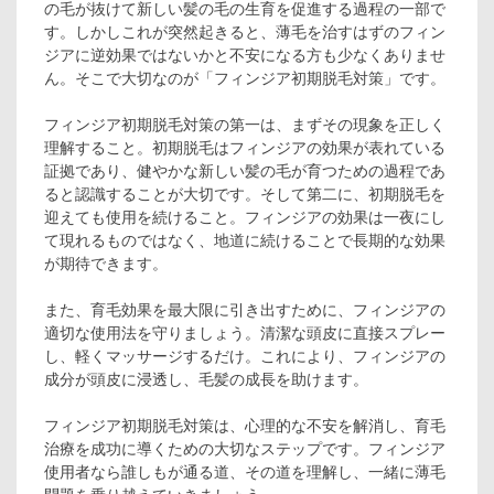
の毛が抜けて新しい髪の毛の生育を促進する過程の一部で
す。しかしこれが突然起きると、薄毛を治すはずのフィン
ジアに逆効果ではないかと不安になる方も少なくありませ
ん。そこで大切なのが「フィンジア初期脱毛対策」です。
フィンジア初期脱毛対策の第一は、まずその現象を正しく
理解すること。初期脱毛はフィンジアの効果が表れている
証拠であり、健やかな新しい髪の毛が育つための過程であ
ると認識することが大切です。そして第二に、初期脱毛を
迎えても使用を続けること。フィンジアの効果は一夜にし
て現れるものではなく、地道に続けることで長期的な効果
が期待できます。
また、育毛効果を最大限に引き出すために、フィンジアの
適切な使用法を守りましょう。清潔な頭皮に直接スプレー
し、軽くマッサージするだけ。これにより、フィンジアの
成分が頭皮に浸透し、毛髪の成長を助けます。
フィンジア初期脱毛対策は、心理的な不安を解消し、育毛
治療を成功に導くための大切なステップです。フィンジア
使用者なら誰しもが通る道、その道を理解し、一緒に薄毛