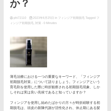
か？
phi72110
2023年6月25日
in
フィンジア初期脱毛
Tagged
フ
ィンジア初期脱毛
,
対策
- 0 Minutes
薄毛治療における一つの重要なキーワード、「フィンジア
初期脱毛対策」について語りましょう。フィンジアという
育毛剤を使用した際に時折観察される初期脱毛現象、しか
しそれは実は良い兆候であると知っていますか？
フィンジアを使用し始めたばかりの方々が時折経験する初
期脱毛は、頭皮の新陳代謝が活性化され、休止期にある髪