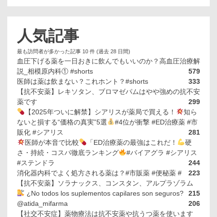
人気記事
最も訪問者が多かった記事 10 件 (過去 28 日間)
血圧下げる薬を一日おきに飲んでもいいのか？高血圧治療解
説_相模原内科① #shorts
579
医師は薬は飲まない？これホント？#shorts
333
【抗不安薬】レキソタン、ブロマゼパムはやや強めの抗不安
薬です
299
【2025年ついに解禁】シアリスが薬局で買える！
知ら
ないと損する“価格の真実”5選
#4位が衝撃 #ED治療薬 #市
販化 #シアリス
281
医師が本音で比較
「ED治療薬の最強はこれだ！
硬
さ・持続・コスパ徹底ランキング
#バイアグラ #シアリス
#ステンドラ
244
消化器内科でよく処方される薬は？#市販薬 #便秘薬 #
223
【抗不安薬】ソラナックス、コンスタン、アルプラゾラム
¿No todos los suplementos capilares son seguros?
215
@atida_mifarma
206
【社交不安症】薬物療法は抗不安薬や抗うつ薬を使います