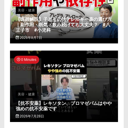
美容・健康
【医師解説】子どもの抗アレルギー薬の選び方
｜副作用・眠気・飲み続けても大丈夫？ #八
王子市 #小児科
2026年8月7日
0 Minutes
美容・健康
【抗不安薬】レキソタン、ブロマゼパムはやや
強めの抗不安薬です
2026年7月28日