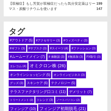
【双極症】もし芳賀が双極症だったら気分安定薬はリー
199
マス・炭酸リチウムを使います
147
タグ
#アウトドア
(5)
#アクセサリー
(3)
#ウィズペティ
(3)
#スイーツ
(4)
#ギフト
(3)
#サブスク
(3)
#ファッション
(3)
#ムームードメイン
(7)
# 体験談
(3)
#無添加
(3)
FX取引
(3)
オミクロン株
(26)
エレコム
(4)
オンラインショッピング
(5)
オンラインビジネス
(3)
スキンケア
(6)
テクノロジー
(5)
グッズ
(3)
テラスファクタリング口コミ
(11)
デメリット
(7)
トリートメント
(2)
トレンド
(3)
ノートパソコン
(2)
フィンジア初期脱毛
(21)
フィンジア
(10)