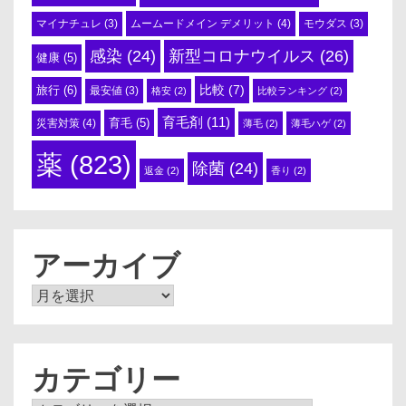
ムームードメイン デメリット
(4)
マイナチュレ
(3)
モウダス
(3)
感染
(24)
新型コロナウイルス
(26)
健康
(5)
比較
(7)
旅行
(6)
最安値
(3)
格安
(2)
比較ランキング
(2)
育毛剤
(11)
育毛
(5)
災害対策
(4)
薄毛
(2)
薄毛ハゲ
(2)
薬
(823)
除菌
(24)
返金
(2)
香り
(2)
アーカイブ
ア
ー
カ
イ
ブ
カテゴリー