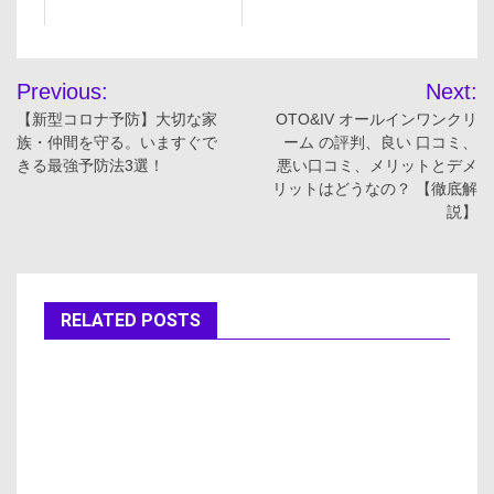
投
Previous:
Next:
稿
【新型コロナ予防】大切な家
OTO&IV オールインワンクリ
族・仲間を守る。いますぐで
ーム の評判、良い 口コミ、
ナ
きる最強予防法3選！
悪い口コミ、メリットとデメ
リットはどうなの？ 【徹底解
ビ
説】
ゲ
ー
RELATED POSTS
シ
ョ
ン