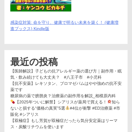
感染症対策: 命を守り、健康で明るい未来を築く！ (健康増
進ブックス) Kindle版
最近の投稿
【医師解説】子どもの抗アレルギー薬の選び方｜副作用・眠
気・飲み続けても大丈夫？ #八王子市 #小児科
【抗不安薬】レキソタン、ブロマゼパムはやや強めの抗不安
薬です
糖尿病の薬で膀胱炎？治療薬の副作用を解説_相模原内科
【2025年ついに解禁】シアリスが薬局で買える！
知ら
ないと損する“価格の真実”5選
#4位が衝撃 #ED治療薬 #市
販化 #シアリス
【双極症】もし芳賀が双極症だったら気分安定薬はリーマ
ス・炭酸リチウムを使います